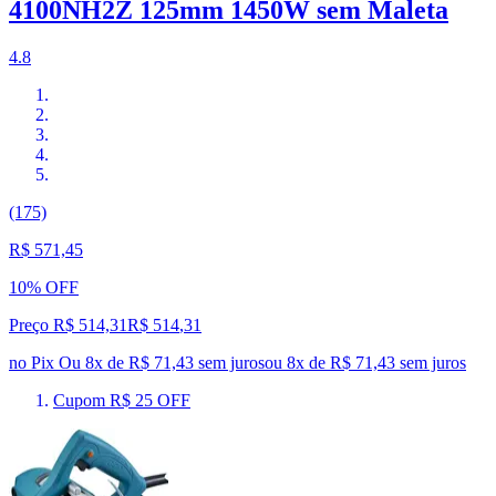
4100NH2Z 125mm 1450W sem Maleta
4.8
(175)
R$ 571,45
10% OFF
Preço R$ 514,31
R$
514
,
31
no Pix
Ou 8x de R$ 71,43 sem juros
ou
8
x de
R$ 71,43
sem juros
Cupom R$ 25 OFF