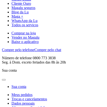
Cliente Ouro
Magalu seguros
Blog da Lu
Maga +
WhatsApp da Lu
Todos os serviços
Comprar na loja
Vender no Magalu
Baixe o aplicativo
Compre pelo telefone
Compre pelo chat
Número de telefone 0800 773 3838
Seg. à Dom. exceto feriados das 8h às 20h
Sua conta
Sua conta
Meus pedidos
Trocas e cancelamentos
Dados pessoais