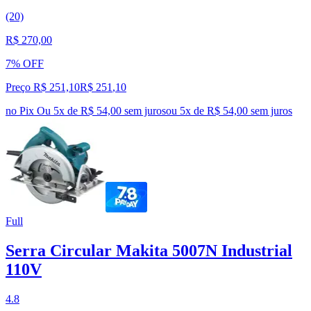
(20)
R$ 270,00
7% OFF
Preço R$ 251,10
R$
251
,
10
no Pix
Ou 5x de R$ 54,00 sem juros
ou
5
x de
R$ 54,00
sem juros
Full
Serra Circular Makita 5007N Industrial
110V
4.8