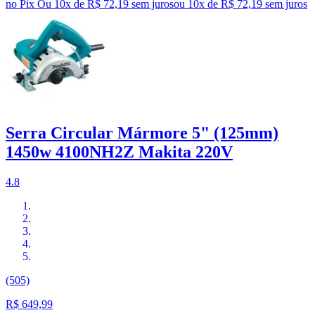
no Pix
Ou 10x de R$ 72,19 sem juros
ou
10
x de
R$ 72,19
sem juros
Serra Circular Mármore 5" (125mm)
1450w 4100NH2Z Makita 220V
4.8
(505)
R$ 649,99