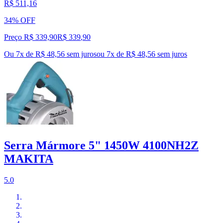
R$ 511,16
34% OFF
Preço R$ 339,90
R$
339
,
90
Ou 7x de R$ 48,56 sem juros
ou
7
x de
R$ 48,56
sem juros
Serra Mármore 5" 1450W 4100NH2Z
MAKITA
5.0