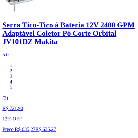
Serra Tico-Tico à Bateria 12V 2400 GPM
Adaptável Coletor Pó Corte Orbital
JV101DZ Makita
5.0
(3)
R$ 721,90
12% OFF
Preço R$ 635,27
R$
635
,
27