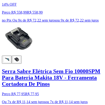
14% OFF
Preço R$ 558,99
R$
558
,
99
no Pix
Ou 9x de R$ 72,22 sem juros
ou
9
x de
R$ 72,22
sem juros
Serra Sabre Elétrica Sem Fio 10000SPM
Para Bateria Makita 18V - Ferramenta
Cortadora De Pinos
Preço R$ 77,95
R$
77
,
95
Ou 7x de R$ 11,14 sem juros
ou
7
x de
R$ 11,14
sem juros