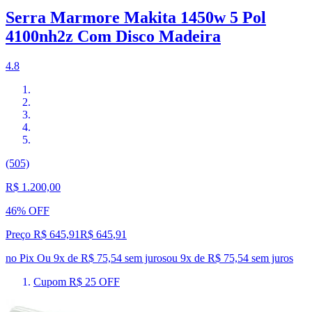
Serra Marmore Makita 1450w 5 Pol
4100nh2z Com Disco Madeira
4.8
(505)
R$ 1.200,00
46% OFF
Preço R$ 645,91
R$
645
,
91
no Pix
Ou 9x de R$ 75,54 sem juros
ou
9
x de
R$ 75,54
sem juros
Cupom R$ 25 OFF