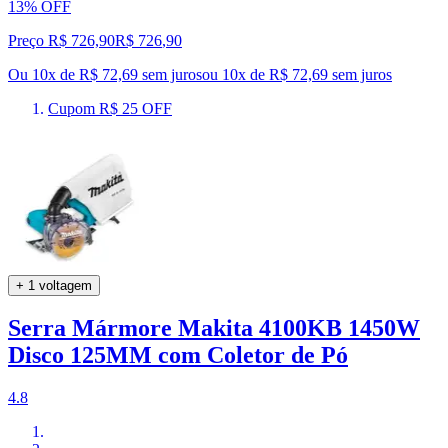
13% OFF
Preço R$ 726,90
R$
726
,
90
Ou 10x de R$ 72,69 sem juros
ou
10
x de
R$ 72,69
sem juros
Cupom R$ 25 OFF
+ 1 voltagem
Serra Mármore Makita 4100KB 1450W
Disco 125MM com Coletor de Pó
4.8