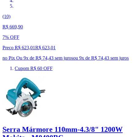
(10)
R$ 669,90
7% OFF
Preço R$ 623,01
R$
623
,
01
no Pix
Ou 9x de R$ 74,43 sem juros
ou
9
x de
R$ 74,43
sem juros
Cupom R$ 60 OFF
Serra Mármore 110mm-4.3/8" 1200W