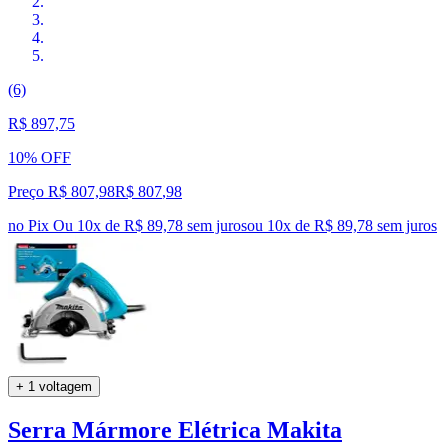
(6)
R$ 897,75
10% OFF
Preço R$ 807,98
R$
807
,
98
no Pix
Ou 10x de R$ 89,78 sem juros
ou
10
x de
R$ 89,78
sem juros
+ 1 voltagem
Serra Mármore Elétrica Makita