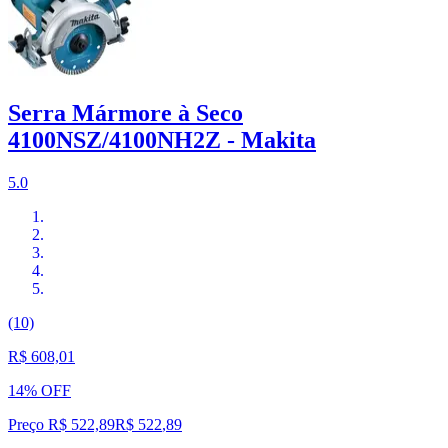
Serra Mármore à Seco
4100NSZ/4100NH2Z - Makita
5.0
(10)
R$ 608,01
14% OFF
Preço R$ 522,89
R$
522
,
89