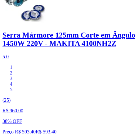
Serra Mármore 125mm Corte em Ângulo
1450W 220V - MAKITA 4100NH2Z
5.0
(25)
R$ 960,00
38% OFF
Preço R$ 593,40
R$
593
,
40