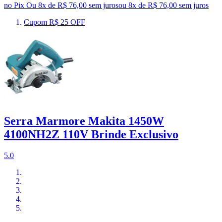
no Pix
Ou 8x de R$ 76,00 sem juros
ou
8
x de
R$ 76,00
sem juros
Cupom R$ 25 OFF
Serra Marmore Makita 1450W
4100NH2Z 110V Brinde Exclusivo
5.0