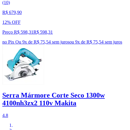
(10)
R$ 679,90
12% OFF
Preço R$ 598,31
R$
598
,
31
no Pix
Ou 9x de R$ 75,54 sem juros
ou
9
x de
R$ 75,54
sem juros
Serra Mármore Corte Seco 1300w
4100nh3zx2 110v Makita
4.8