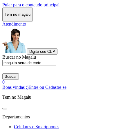
Pular para o conteudo principal
Tem no magalu
Atendimento
Digite seu CEP
Buscar no Magalu
Buscar
0
Boas vindas :)
Entre ou Cadastre-se
Tem no Magalu
Departamentos
Celulares e Smartphones