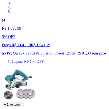
(4)
R$ 1.095,99
5% OFF
Preço R$ 1.041,19
R$
1.041
,
19
no Pix
Ou 12x de R$ 91,33 sem juros
ou
12
x de
R$ 91,33
sem juros
Cupom R$ 100 OFF
+ 1 voltagem