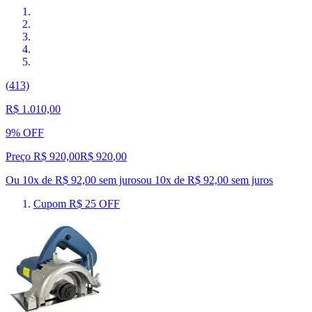
(413)
R$ 1.010,00
9% OFF
Preço R$ 920,00
R$
920
,
00
Ou 10x de R$ 92,00 sem juros
ou
10
x de
R$ 92,00
sem juros
Cupom R$ 25 OFF