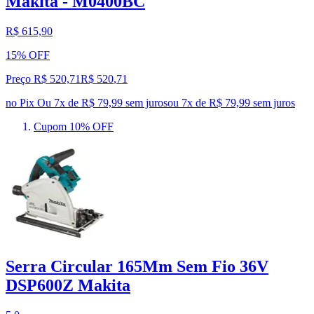
Makita - M0400BC
R$ 615,90
15% OFF
Preço R$ 520,71
R$
520
,
71
no Pix
Ou 7x de R$ 79,99 sem juros
ou
7
x de
R$ 79,99
sem juros
Cupom 10% OFF
Serra Circular 165Mm Sem Fio 36V
DSP600Z Makita