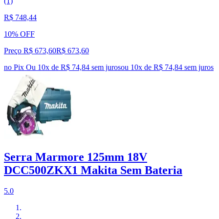
(1)
R$ 748,44
10% OFF
Preço R$ 673,60
R$
673
,
60
no Pix
Ou 10x de R$ 74,84 sem juros
ou
10
x de
R$ 74,84
sem juros
Serra Marmore 125mm 18V
DCC500ZKX1 Makita Sem Bateria
5.0