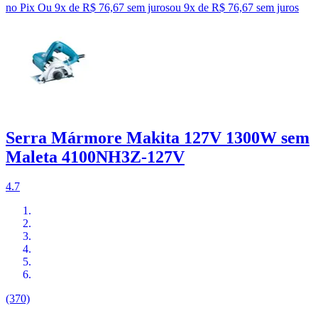
no Pix
Ou 9x de R$ 76,67 sem juros
ou
9
x de
R$ 76,67
sem juros
Serra Mármore Makita 127V 1300W sem
Maleta 4100NH3Z-127V
4.7
(370)