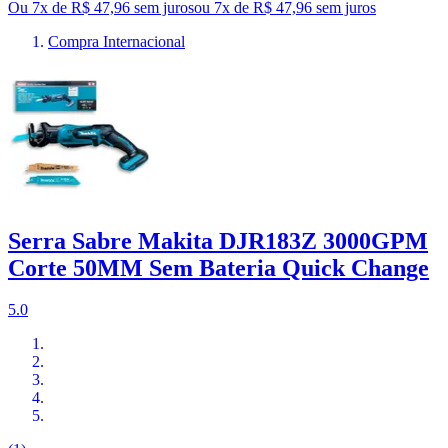
Ou 7x de R$ 47,96 sem juros
ou
7
x de
R$ 47,96
sem juros
Compra Internacional
Serra Sabre Makita DJR183Z 3000GPM
Corte 50MM Sem Bateria Quick Change
5.0