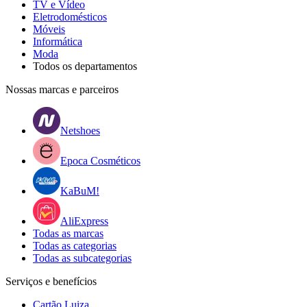
TV e Vídeo
Eletrodomésticos
Móveis
Informática
Moda
Todos os departamentos
Nossas marcas e parceiros
Netshoes
Epoca Cosméticos
KaBuM!
AliExpress
Todas as marcas
Todas as categorias
Todas as subcategorias
Serviços e benefícios
Cartão Luiza