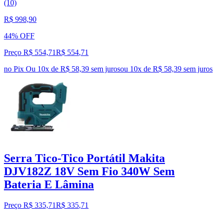
(10)
R$ 998,90
44% OFF
Preço R$ 554,71
R$
554
,
71
no Pix
Ou 10x de R$ 58,39 sem juros
ou
10
x de
R$ 58,39
sem juros
Serra Tico-Tico Portátil Makita
DJV182Z 18V Sem Fio 340W Sem
Bateria E Lâmina
Preço R$ 335,71
R$
335
,
71