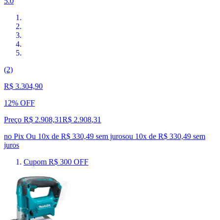
5.0
(2)
R$ 3.304,90
12% OFF
Preço R$ 2.908,31
R$
2.908
,
31
no Pix
Ou 10x de R$ 330,49 sem juros
ou
10
x de
R$ 330,49
sem
juros
Cupom R$ 300 OFF