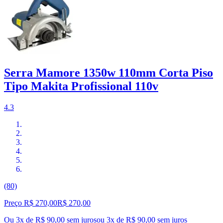
Serra Mamore 1350w 110mm Corta Piso
Tipo Makita Profissional 110v
4.3
(80)
Preço R$ 270,00
R$
270
,
00
Ou 3x de R$ 90,00 sem juros
ou
3
x de
R$ 90,00
sem juros