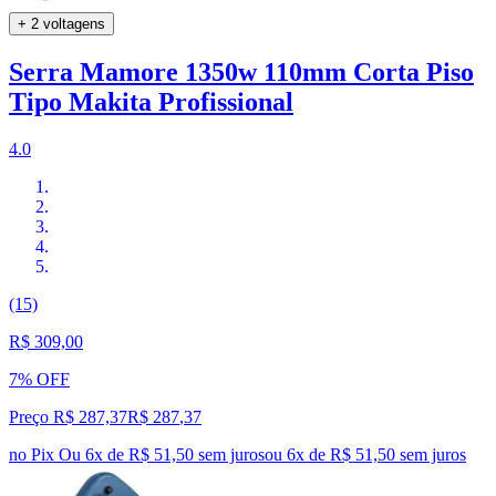
+ 2 voltagens
Serra Mamore 1350w 110mm Corta Piso
Tipo Makita Profissional
4.0
(15)
R$ 309,00
7% OFF
Preço R$ 287,37
R$
287
,
37
no Pix
Ou 6x de R$ 51,50 sem juros
ou
6
x de
R$ 51,50
sem juros