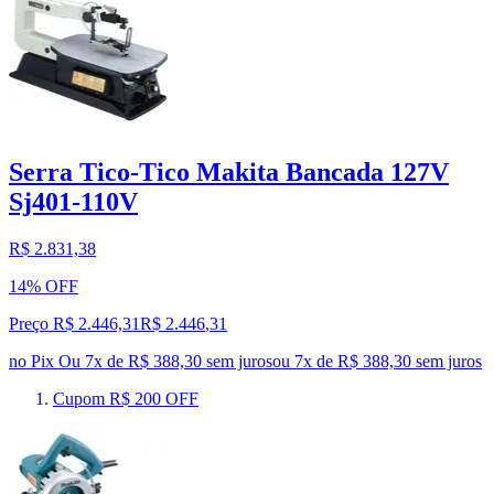
Serra Tico-Tico Makita Bancada 127V
Sj401-110V
R$ 2.831,38
14% OFF
Preço R$ 2.446,31
R$
2.446
,
31
no Pix
Ou 7x de R$ 388,30 sem juros
ou
7
x de
R$ 388,30
sem juros
Cupom R$ 200 OFF