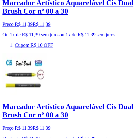
Marcador Artístico Aquarelável Cis Dual
Brush Cor nº 00 a 30
Preço R$ 11,39
R$
11
,
39
Ou 1x de R$ 11,39 sem juros
ou
1
x de
R$ 11,39
sem juros
Cupom R$ 10 OFF
Marcador Artístico Aquarelável Cis Dual
Brush Cor nº 00 a 30
Preço R$ 11,39
R$
11
,
39