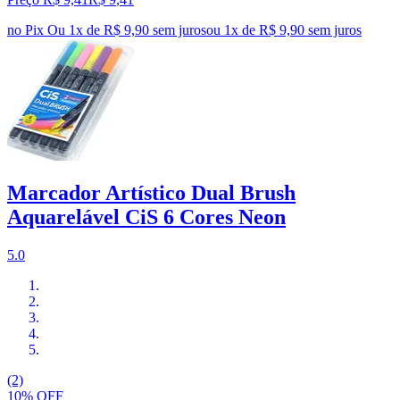
no Pix
Ou 1x de R$ 9,90 sem juros
ou
1
x de
R$ 9,90
sem juros
Marcador Artístico Dual Brush
Aquarelável CiS 6 Cores Neon
5.0
(2)
10% OFF