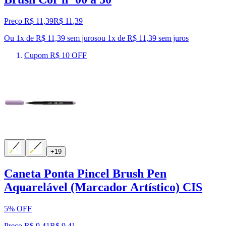
Preço R$ 11,39
R$
11
,
39
Ou 1x de R$ 11,39 sem juros
ou
1
x de
R$ 11,39
sem juros
Cupom R$ 10 OFF
+19
Caneta Ponta Pincel Brush Pen
Aquarelável (Marcador Artístico) CIS
5% OFF
Preço R$ 9,41
R$
9
,
41