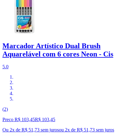
Marcador Artístico Dual Brush
Aquarelável com 6 cores Neon - Cis
5.0
(2)
Preço R$ 103,45
R$
103
,
45
Ou 2x de R$ 51,73 sem juros
ou
2
x de
R$ 51,73
sem juros