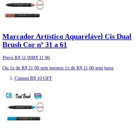
Marcador Artístico Aquarelável Cis Dual
Brush Cor nº 31 a 61
Preço R$ 11,90
R$
11
,
90
Ou 1x de R$ 11,90 sem juros
ou
1
x de
R$ 11,90
sem juros
Cupom R$ 10 OFF