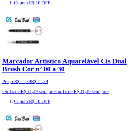
Cupom R$ 10 OFF
Marcador Artístico Aquarelável Cis Dual
Brush Cor nº 00 a 30
Preço R$ 11,39
R$
11
,
39
Ou 1x de R$ 11,39 sem juros
ou
1
x de
R$ 11,39
sem juros
Cupom R$ 10 OFF