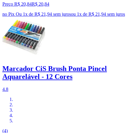
Preço R$ 20,84
R$
20
,
84
no Pix
Ou 1x de R$ 21,94 sem juros
ou
1
x de
R$ 21,94
sem juros
Marcador CiS Brush Ponta Pincel
Aquarelável - 12 Cores
4.8
(4)