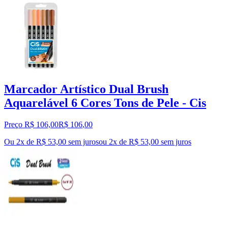
Marcador Artístico Dual Brush
Aquarelável 6 Cores Tons de Pele - Cis
Preço R$ 106,00
R$
106
,
00
Ou 2x de R$ 53,00 sem juros
ou
2
x de
R$ 53,00
sem juros