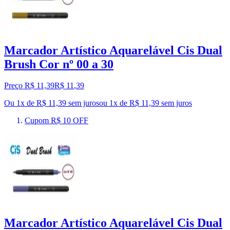
Marcador Artístico Aquarelável Cis Dual
Brush Cor nº 00 a 30
Preço R$ 11,39
R$
11
,
39
Ou 1x de R$ 11,39 sem juros
ou
1
x de
R$ 11,39
sem juros
Cupom R$ 10 OFF
Marcador Artístico Aquarelável Cis Dual