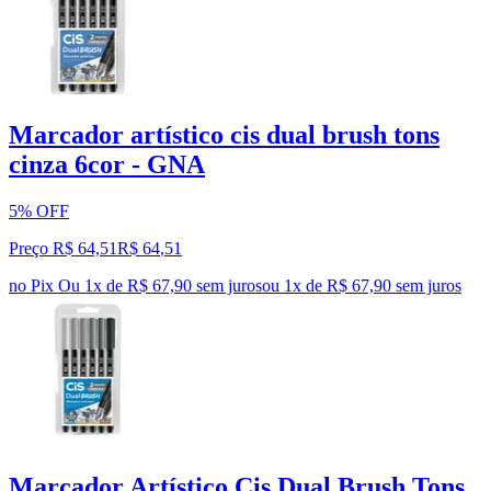
Marcador artístico cis dual brush tons
cinza 6cor - GNA
5% OFF
Preço R$ 64,51
R$
64
,
51
no Pix
Ou 1x de R$ 67,90 sem juros
ou
1
x de
R$ 67,90
sem juros
Marcador Artístico Cis Dual Brush Tons