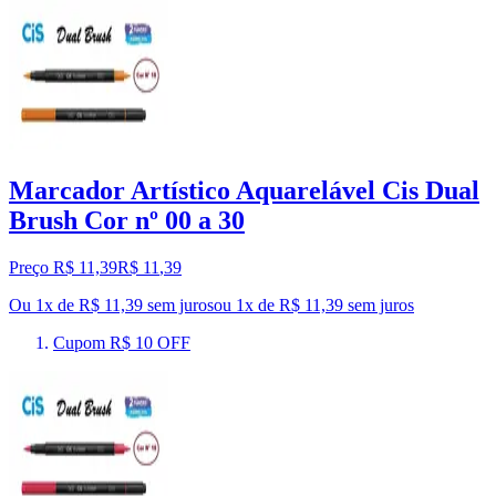
Marcador Artístico Aquarelável Cis Dual
Brush Cor nº 00 a 30
Preço R$ 11,39
R$
11
,
39
Ou 1x de R$ 11,39 sem juros
ou
1
x de
R$ 11,39
sem juros
Cupom R$ 10 OFF