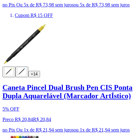
no Pix
Ou 5x de R$ 73,98 sem juros
ou
5
x de
R$ 73,98
sem juros
Cupom R$ 15 OFF
+14
Caneta Pincel Dual Brush Pen CIS Ponta
Dupla Aquarelável (Marcador ArtÍstico)
5% OFF
Preço R$ 20,84
R$
20
,
84
no Pix
Ou 1x de R$ 21,94 sem juros
ou
1
x de
R$ 21,94
sem juros