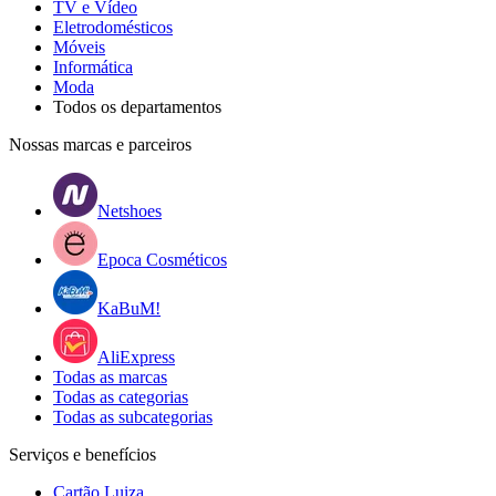
TV e Vídeo
Eletrodomésticos
Móveis
Informática
Moda
Todos os departamentos
Nossas marcas e parceiros
Netshoes
Epoca Cosméticos
KaBuM!
AliExpress
Todas as marcas
Todas as categorias
Todas as subcategorias
Serviços e benefícios
Cartão Luiza