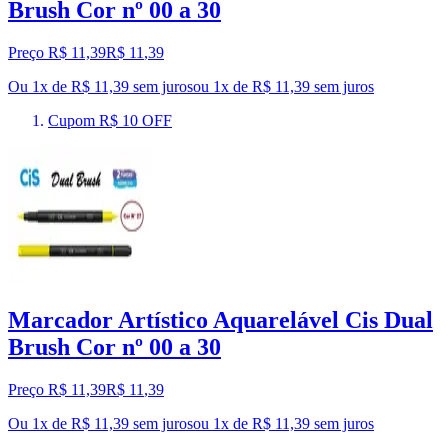
Brush Cor nº 00 a 30
Preço R$ 11,39
R$
11
,
39
Ou 1x de R$ 11,39 sem juros
ou
1
x de
R$ 11,39
sem juros
Cupom R$ 10 OFF
Marcador Artístico Aquarelável Cis Dual
Brush Cor nº 00 a 30
Preço R$ 11,39
R$
11
,
39
Ou 1x de R$ 11,39 sem juros
ou
1
x de
R$ 11,39
sem juros