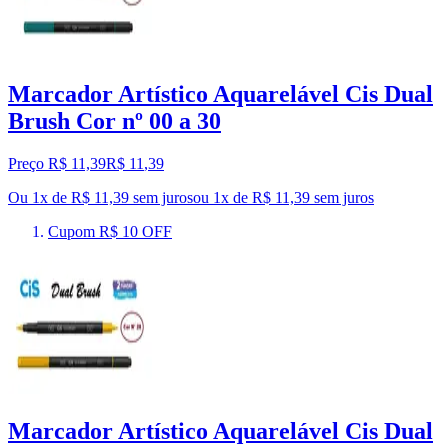
Marcador Artístico Aquarelável Cis Dual
Brush Cor nº 00 a 30
Preço R$ 11,39
R$
11
,
39
Ou 1x de R$ 11,39 sem juros
ou
1
x de
R$ 11,39
sem juros
Cupom R$ 10 OFF
Marcador Artístico Aquarelável Cis Dual