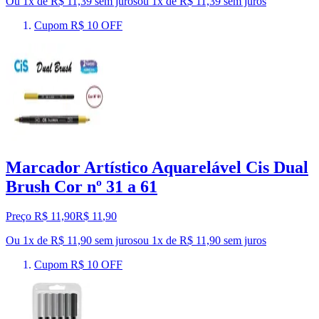
Ou 1x de R$ 11,39 sem juros
ou
1
x de
R$ 11,39
sem juros
Cupom R$ 10 OFF
Marcador Artístico Aquarelável Cis Dual
Brush Cor nº 31 a 61
Preço R$ 11,90
R$
11
,
90
Ou 1x de R$ 11,90 sem juros
ou
1
x de
R$ 11,90
sem juros
Cupom R$ 10 OFF