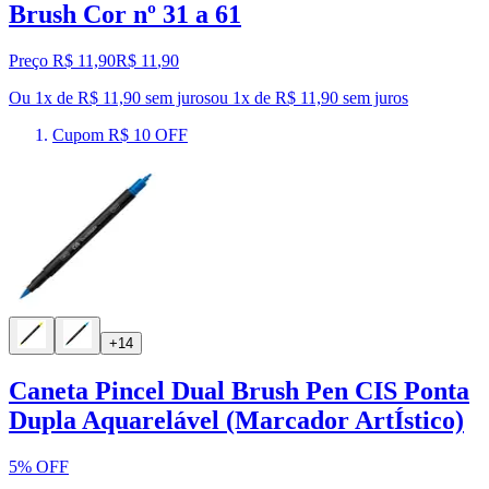
Brush Cor nº 31 a 61
Preço R$ 11,90
R$
11
,
90
Ou 1x de R$ 11,90 sem juros
ou
1
x de
R$ 11,90
sem juros
Cupom R$ 10 OFF
+14
Caneta Pincel Dual Brush Pen CIS Ponta
Dupla Aquarelável (Marcador ArtÍstico)
5% OFF