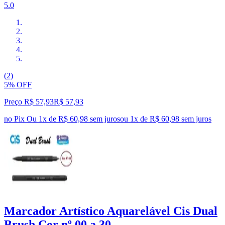
5.0
(2)
5% OFF
Preço R$ 57,93
R$
57
,
93
no Pix
Ou 1x de R$ 60,98 sem juros
ou
1
x de
R$ 60,98
sem juros
Marcador Artístico Aquarelável Cis Dual
Brush Cor nº 00 a 30