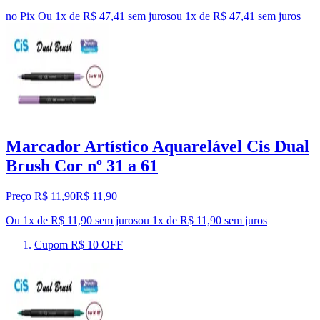
no Pix
Ou 1x de R$ 47,41 sem juros
ou
1
x de
R$ 47,41
sem juros
Marcador Artístico Aquarelável Cis Dual
Brush Cor nº 31 a 61
Preço R$ 11,90
R$
11
,
90
Ou 1x de R$ 11,90 sem juros
ou
1
x de
R$ 11,90
sem juros
Cupom R$ 10 OFF