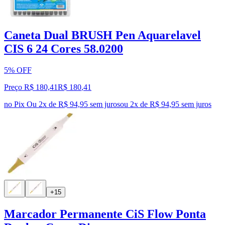
Caneta Dual BRUSH Pen Aquarelavel
CIS 6 24 Cores 58.0200
5% OFF
Preço R$ 180,41
R$
180
,
41
no Pix
Ou 2x de R$ 94,95 sem juros
ou
2
x de
R$ 94,95
sem juros
+15
Marcador Permanente CiS Flow Ponta