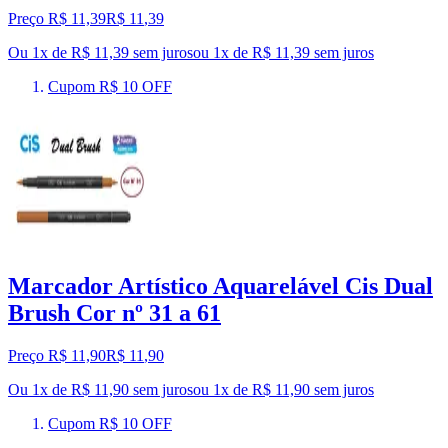
Preço R$ 11,39
R$
11
,
39
Ou 1x de R$ 11,39 sem juros
ou
1
x de
R$ 11,39
sem juros
Cupom R$ 10 OFF
Marcador Artístico Aquarelável Cis Dual
Brush Cor nº 31 a 61
Preço R$ 11,90
R$
11
,
90
Ou 1x de R$ 11,90 sem juros
ou
1
x de
R$ 11,90
sem juros
Cupom R$ 10 OFF