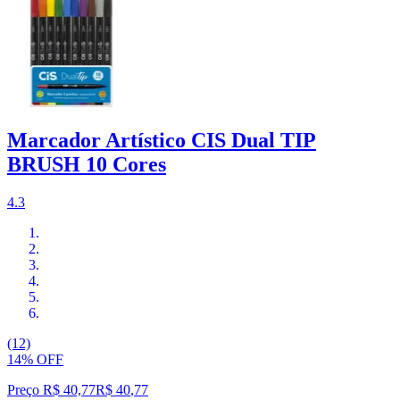
Marcador Artístico CIS Dual TIP
BRUSH 10 Cores
4.3
(12)
14% OFF
Preço R$ 40,77
R$
40
,
77