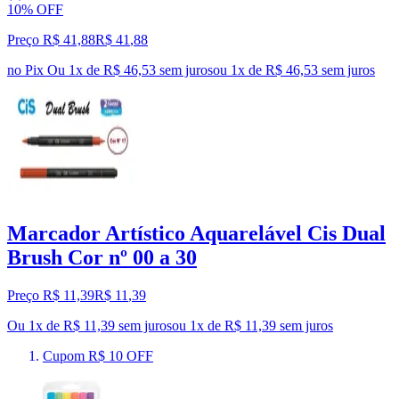
10% OFF
Preço R$ 41,88
R$
41
,
88
no Pix
Ou 1x de R$ 46,53 sem juros
ou
1
x de
R$ 46,53
sem juros
Marcador Artístico Aquarelável Cis Dual
Brush Cor nº 00 a 30
Preço R$ 11,39
R$
11
,
39
Ou 1x de R$ 11,39 sem juros
ou
1
x de
R$ 11,39
sem juros
Cupom R$ 10 OFF