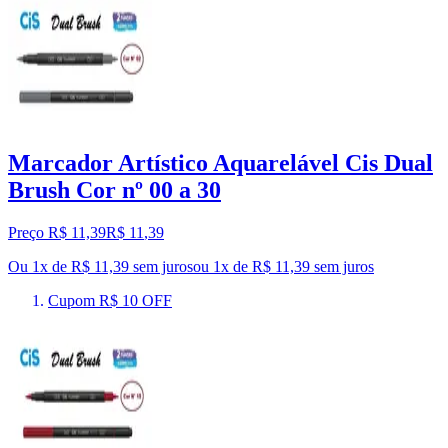
Marcador Artístico Aquarelável Cis Dual
Brush Cor nº 00 a 30
Preço R$ 11,39
R$
11
,
39
Ou 1x de R$ 11,39 sem juros
ou
1
x de
R$ 11,39
sem juros
Cupom R$ 10 OFF