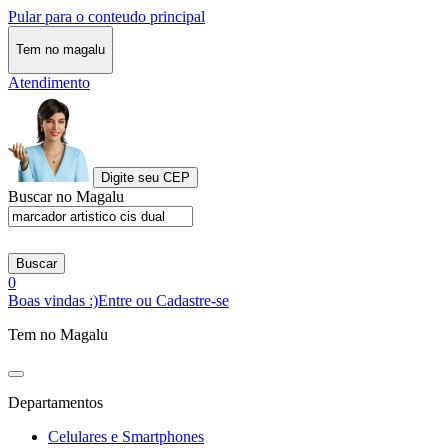
Pular para o conteudo principal
Tem no magalu
Atendimento
Digite seu CEP
Buscar no Magalu
Buscar
0
Boas vindas :)
Entre ou Cadastre-se
Tem no Magalu
Departamentos
Celulares e Smartphones