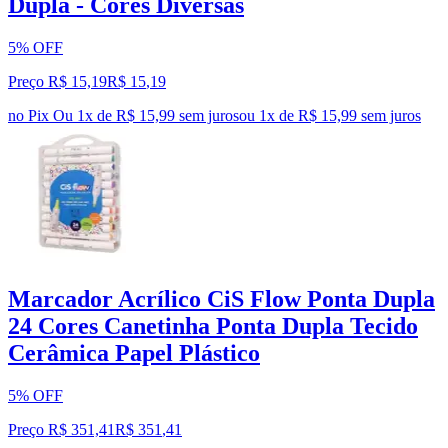
Dupla - Cores Diversas
5% OFF
Preço R$ 15,19
R$
15
,
19
no Pix
Ou 1x de R$ 15,99 sem juros
ou
1
x de
R$ 15,99
sem juros
Marcador Acrílico CiS Flow Ponta Dupla
24 Cores Canetinha Ponta Dupla Tecido
Cerâmica Papel Plástico
5% OFF
Preço R$ 351,41
R$
351
,
41