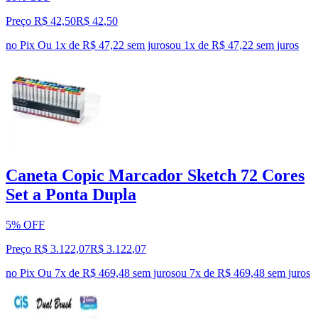
Preço R$ 42,50
R$
42
,
50
no Pix
Ou 1x de R$ 47,22 sem juros
ou
1
x de
R$ 47,22
sem juros
Caneta Copic Marcador Sketch 72 Cores
Set a Ponta Dupla
5% OFF
Preço R$ 3.122,07
R$
3.122
,
07
no Pix
Ou 7x de R$ 469,48 sem juros
ou
7
x de
R$ 469,48
sem juros