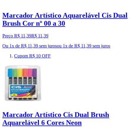
Marcador Artístico Aquarelável Cis Dual
Brush Cor nº 00 a 30
Preço R$ 11,39
R$
11
,
39
Ou 1x de R$ 11,39 sem juros
ou
1
x de
R$ 11,39
sem juros
Cupom R$ 10 OFF
Marcador Artístico Cis Dual Brush
Aquarelável 6 Cores Neon