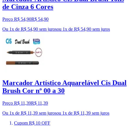
de Cinza 6 Cores
Preço R$ 54,90
R$
54
,
90
Ou 1x de R$ 54,90 sem juros
ou
1
x de
R$ 54,90
sem juros
Marcador Artístico Aquarelável Cis Dual
Brush Cor nº 00 a 30
Preço R$ 11,39
R$
11
,
39
Ou 1x de R$ 11,39 sem juros
ou
1
x de
R$ 11,39
sem juros
Cupom R$ 10 OFF