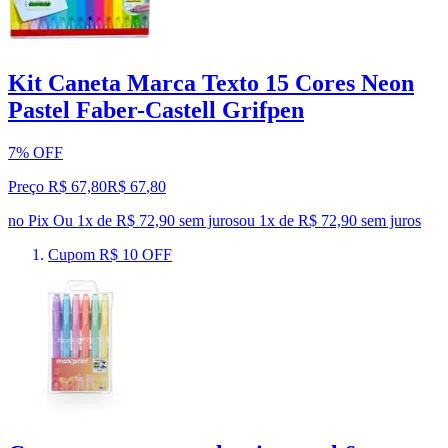
Kit Caneta Marca Texto 15 Cores Neon
Pastel Faber-Castell Grifpen
7% OFF
Preço R$ 67,80
R$
67
,
80
no Pix
Ou 1x de R$ 72,90 sem juros
ou
1
x de
R$ 72,90
sem juros
Cupom R$ 10 OFF