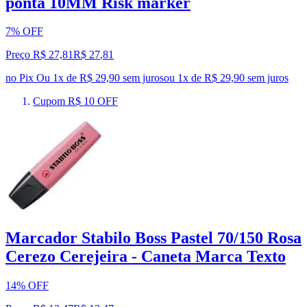
ponta 10MM Risk marker
7% OFF
Preço R$ 27,81
R$
27
,
81
no Pix
Ou 1x de R$ 29,90 sem juros
ou
1
x de
R$ 29,90
sem juros
Cupom R$ 10 OFF
Marcador Stabilo Boss Pastel 70/150 Rosa
Cerezo Cerejeira - Caneta Marca Texto
14% OFF