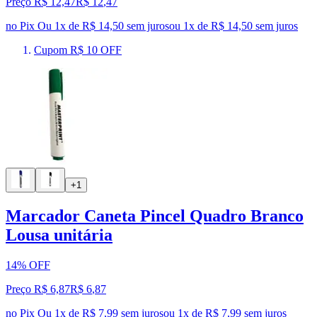
Preço R$ 12,47
R$
12
,
47
no Pix
Ou 1x de R$ 14,50 sem juros
ou
1
x de
R$ 14,50
sem juros
Cupom R$ 10 OFF
+1
Marcador Caneta Pincel Quadro Branco
Lousa unitária
14% OFF
Preço R$ 6,87
R$
6
,
87
no Pix
Ou 1x de R$ 7,99 sem juros
ou
1
x de
R$ 7,99
sem juros