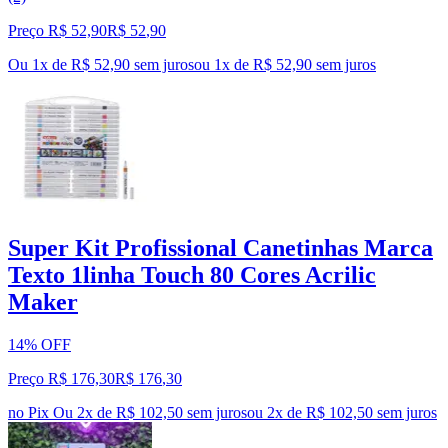
Preço R$ 52,90
R$
52
,
90
Ou 1x de R$ 52,90 sem juros
ou
1
x de
R$ 52,90
sem juros
Super Kit Profissional Canetinhas Marca
Texto 1linha Touch 80 Cores Acrilic
Maker
14% OFF
Preço R$ 176,30
R$
176
,
30
no Pix
Ou 2x de R$ 102,50 sem juros
ou
2
x de
R$ 102,50
sem juros