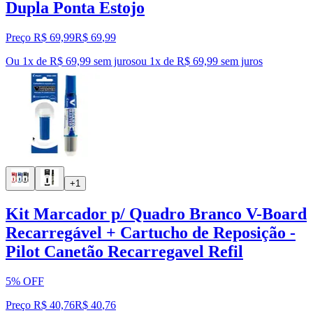
Dupla Ponta Estojo
Preço R$ 69,99
R$
69
,
99
Ou 1x de R$ 69,99 sem juros
ou
1
x de
R$ 69,99
sem juros
+1
Kit Marcador p/ Quadro Branco V-Board
Recarregável + Cartucho de Reposição -
Pilot Canetão Recarregavel Refil
5% OFF
Preço R$ 40,76
R$
40
,
76