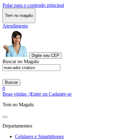
Pular para o conteudo principal
Tem no magalu
Atendimento
Digite seu CEP
Buscar no Magalu
Buscar
0
Boas vindas :)
Entre ou Cadastre-se
Tem no Magalu
Departamentos
Celulares e Smartphones