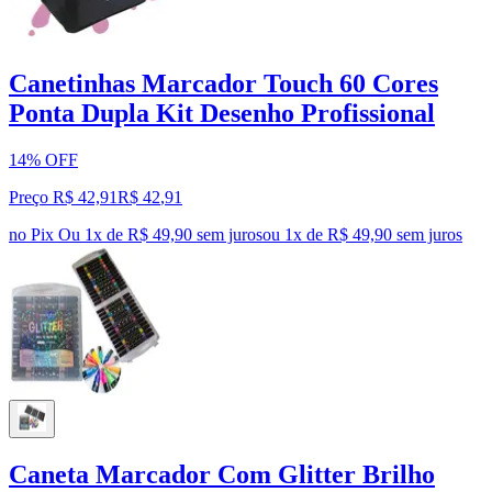
Canetinhas Marcador Touch 60 Cores
Ponta Dupla Kit Desenho Profissional
14% OFF
Preço R$ 42,91
R$
42
,
91
no Pix
Ou 1x de R$ 49,90 sem juros
ou
1
x de
R$ 49,90
sem juros
Caneta Marcador Com Glitter Brilho