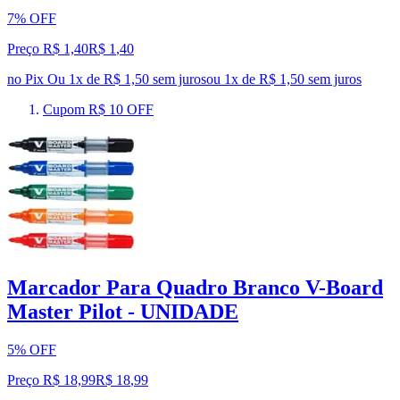
7% OFF
Preço R$ 1,40
R$
1
,
40
no Pix
Ou 1x de R$ 1,50 sem juros
ou
1
x de
R$ 1,50
sem juros
Cupom R$ 10 OFF
Marcador Para Quadro Branco V-Board
Master Pilot - UNIDADE
5% OFF
Preço R$ 18,99
R$
18
,
99