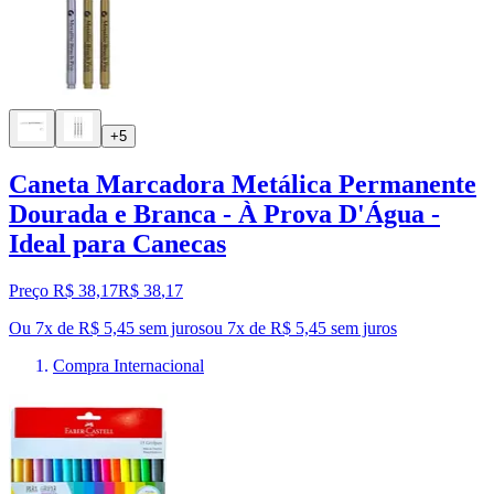
+5
Caneta Marcadora Metálica Permanente
Dourada e Branca - À Prova D'Água -
Ideal para Canecas
Preço R$ 38,17
R$
38
,
17
Ou 7x de R$ 5,45 sem juros
ou
7
x de
R$ 5,45
sem juros
Compra Internacional