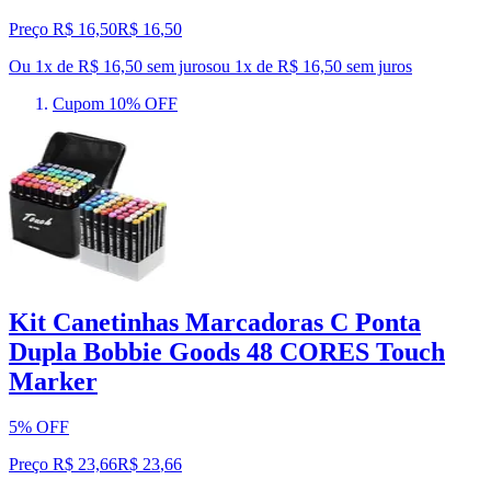
Preço R$ 16,50
R$
16
,
50
Ou 1x de R$ 16,50 sem juros
ou
1
x de
R$ 16,50
sem juros
Cupom 10% OFF
Kit Canetinhas Marcadoras C Ponta
Dupla Bobbie Goods 48 CORES Touch
Marker
5% OFF
Preço R$ 23,66
R$
23
,
66