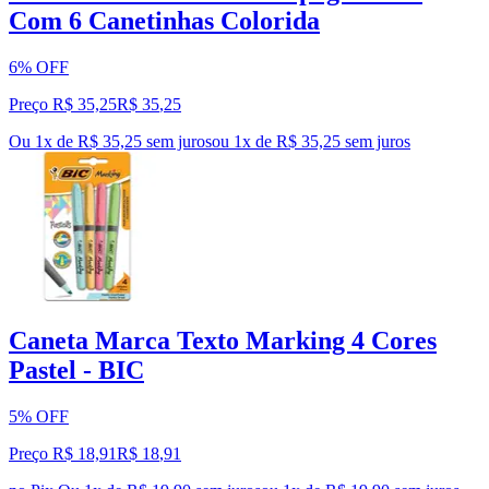
Com 6 Canetinhas Colorida
6% OFF
Preço R$ 35,25
R$
35
,
25
Ou 1x de R$ 35,25 sem juros
ou
1
x de
R$ 35,25
sem juros
Caneta Marca Texto Marking 4 Cores
Pastel - BIC
5% OFF
Preço R$ 18,91
R$
18
,
91