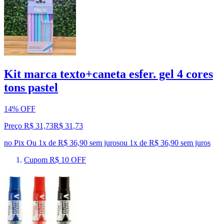
Kit marca texto+caneta esfer. gel 4 cores
tons pastel
14% OFF
Preço R$ 31,73
R$
31
,
73
no Pix
Ou 1x de R$ 36,90 sem juros
ou
1
x de
R$ 36,90
sem juros
Cupom R$ 10 OFF