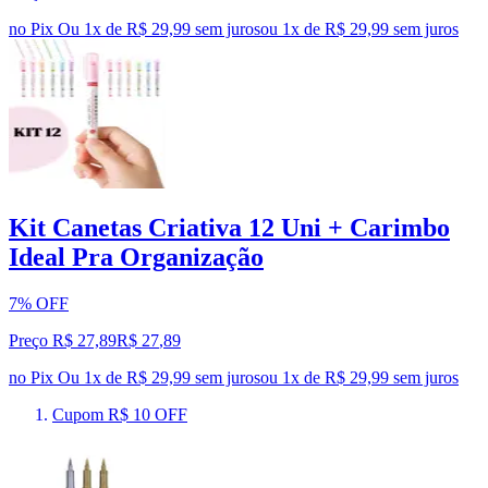
no Pix
Ou 1x de R$ 29,99 sem juros
ou
1
x de
R$ 29,99
sem juros
Kit Canetas Criativa 12 Uni + Carimbo
Ideal Pra Organização
7% OFF
Preço R$ 27,89
R$
27
,
89
no Pix
Ou 1x de R$ 29,99 sem juros
ou
1
x de
R$ 29,99
sem juros
Cupom R$ 10 OFF