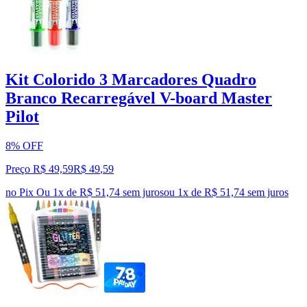
Kit Colorido 3 Marcadores Quadro
Branco Recarregável V-board Master
Pilot
8% OFF
Preço R$ 49,59
R$
49
,
59
no Pix
Ou 1x de R$ 51,74 sem juros
ou
1
x de
R$ 51,74
sem juros