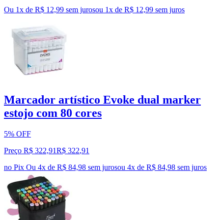
Ou 1x de R$ 12,99 sem juros
ou
1
x de
R$ 12,99
sem juros
Marcador artístico Evoke dual marker
estojo com 80 cores
5% OFF
Preço R$ 322,91
R$
322
,
91
no Pix
Ou 4x de R$ 84,98 sem juros
ou
4
x de
R$ 84,98
sem juros