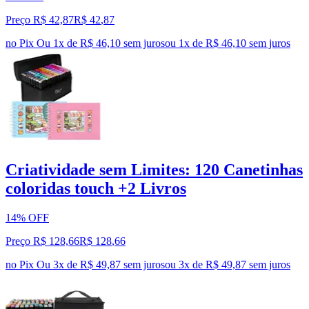
Preço R$ 42,87
R$
42
,
87
no Pix
Ou 1x de R$ 46,10 sem juros
ou
1
x de
R$ 46,10
sem juros
Criatividade sem Limites: 120 Canetinhas
coloridas touch +2 Livros
14% OFF
Preço R$ 128,66
R$
128
,
66
no Pix
Ou 3x de R$ 49,87 sem juros
ou
3
x de
R$ 49,87
sem juros