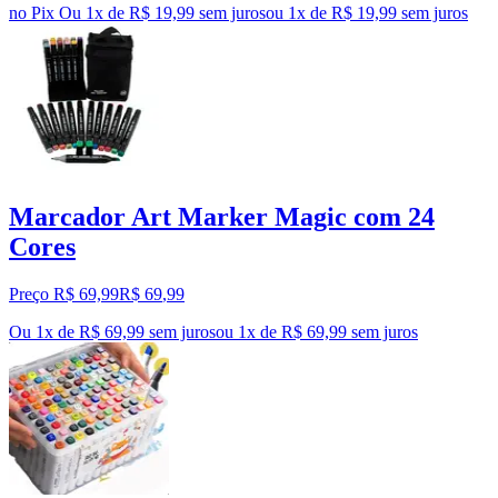
no Pix
Ou 1x de R$ 19,99 sem juros
ou
1
x de
R$ 19,99
sem juros
Marcador Art Marker Magic com 24
Cores
Preço R$ 69,99
R$
69
,
99
Ou 1x de R$ 69,99 sem juros
ou
1
x de
R$ 69,99
sem juros