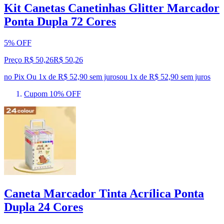
Kit Canetas Canetinhas Glitter Marcador
Ponta Dupla 72 Cores
5% OFF
Preço R$ 50,26
R$
50
,
26
no Pix
Ou 1x de R$ 52,90 sem juros
ou
1
x de
R$ 52,90
sem juros
Cupom 10% OFF
Caneta Marcador Tinta Acrílica Ponta
Dupla 24 Cores