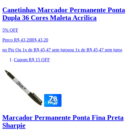
Canetinhas Marcador Permanente Ponta
Dupla 36 Cores Maleta Acrilica
5% OFF
Preço R$ 43,20
R$
43
,
20
no Pix
Ou 1x de R$ 45,47 sem juros
ou
1
x de
R$ 45,47
sem juros
Cupom R$ 15 OFF
Marcador Permanente Ponta Fina Preta
Sharpie