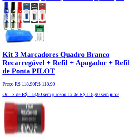
Kit 3 Marcadores Quadro Branco
Recarregável + Refil + Apagador + Refil
de Ponta PILOT
Preço R$ 118,90
R$
118
,
90
Ou 1x de R$ 118,90 sem juros
ou
1
x de
R$ 118,90
sem juros