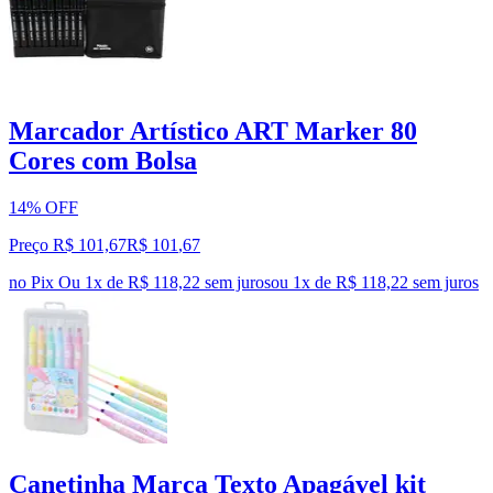
Marcador Artístico ART Marker 80
Cores com Bolsa
14% OFF
Preço R$ 101,67
R$
101
,
67
no Pix
Ou 1x de R$ 118,22 sem juros
ou
1
x de
R$ 118,22
sem juros
Canetinha Marca Texto Apagável kit