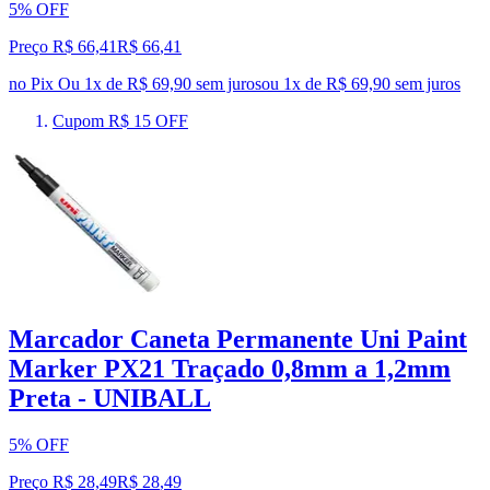
5% OFF
Preço R$ 66,41
R$
66
,
41
no Pix
Ou 1x de R$ 69,90 sem juros
ou
1
x de
R$ 69,90
sem juros
Cupom R$ 15 OFF
Marcador Caneta Permanente Uni Paint
Marker PX21 Traçado 0,8mm a 1,2mm
Preta - UNIBALL
5% OFF
Preço R$ 28,49
R$
28
,
49