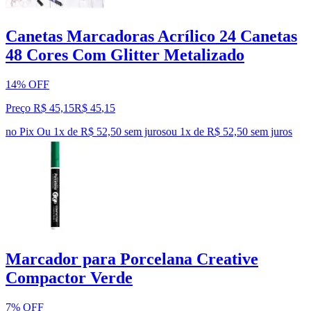
Canetas Marcadoras Acrílico 24 Canetas
48 Cores Com Glitter Metalizado
14% OFF
Preço R$ 45,15
R$
45
,
15
no Pix
Ou 1x de R$ 52,50 sem juros
ou
1
x de
R$ 52,50
sem juros
Marcador para Porcelana Creative
Compactor Verde
7% OFF