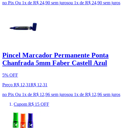
no Pix
Ou 1x de R$ 24,90 sem juros
ou
1
x de
R$ 24,90
sem juros
Pincel Marcador Permanente Ponta
Chanfrada 5mm Faber Castell Azul
5% OFF
Preço R$ 12,31
R$
12
,
31
no Pix
Ou 1x de R$ 12,96 sem juros
ou
1
x de
R$ 12,96
sem juros
Cupom R$ 15 OFF