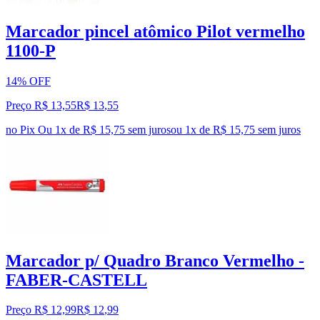
Marcador pincel atômico Pilot vermelho
1100-P
14% OFF
Preço R$ 13,55
R$
13
,
55
no Pix
Ou 1x de R$ 15,75 sem juros
ou
1
x de
R$ 15,75
sem juros
Marcador p/ Quadro Branco Vermelho -
FABER-CASTELL
Preço R$ 12,99
R$
12
,
99