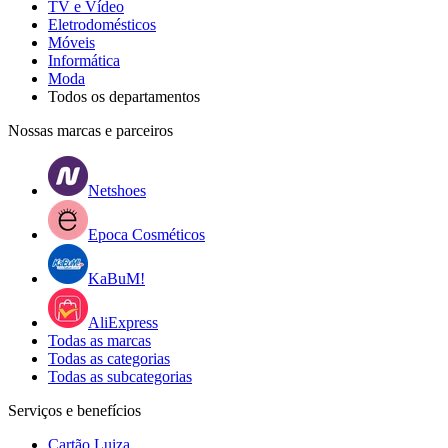
TV e Vídeo
Eletrodomésticos
Móveis
Informática
Moda
Todos os departamentos
Nossas marcas e parceiros
Netshoes
Epoca Cosméticos
KaBuM!
AliExpress
Todas as marcas
Todas as categorias
Todas as subcategorias
Serviços e benefícios
Cartão Luiza