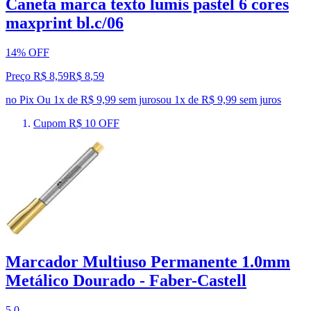
Caneta marca texto lumis pastel 6 cores
maxprint bl.c/06
14% OFF
Preço R$ 8,59
R$
8
,
59
no Pix
Ou 1x de R$ 9,99 sem juros
ou
1
x de
R$ 9,99
sem juros
Cupom R$ 10 OFF
Marcador Multiuso Permanente 1.0mm
Metálico Dourado - Faber-Castell
5.0