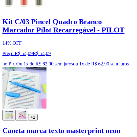
Kit C/03 Pincel Quadro Branco
Marcador Pilot Recarregável - PILOT
14% OFF
Preço R$ 54,09
R$
54
,
09
no Pix
Ou 1x de R$ 62,90 sem juros
ou
1
x de
R$ 62,90
sem juros
+1
Caneta marca texto masterprint neon