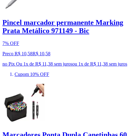
Pincel marcador permanente Marking
Prata Metálico 971149 - Bic
7% OFF
Preço R$ 10,58
R$
10
,
58
no Pix
Ou 1x de R$ 11,38 sem juros
ou
1
x de
R$ 11,38
sem juros
Cupom 10% OFF
Marcadores Ponta Dupla Canetinhas 60