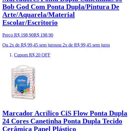
Bob God Com Ponta Dupla/Pintura De
Arte/Aquarela/Material
Escolar/Escritorio
Preço R$ 198,90
R$
198
,
90
Ou 2x de R$ 99,45 sem juros
ou
2
x de
R$ 99,45
sem juros
Cupom R$ 20 OFF
Marcador Acrílico CiS Flow Ponta Dupla
24 Cores Canetinha Ponta Dupla Tecido
Cerâmica Papel Plástico