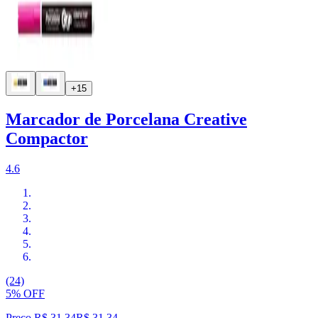
+15
Marcador de Porcelana Creative
Compactor
4.6
(24)
5% OFF
Preço R$ 31,34
R$
31
,
34