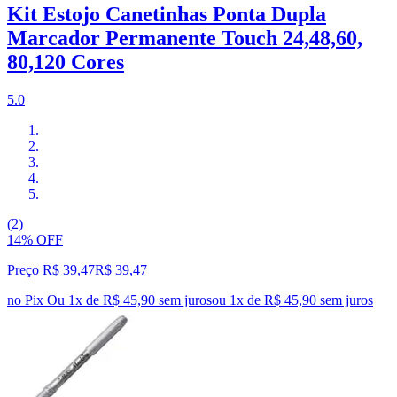
Kit Estojo Canetinhas Ponta Dupla
Marcador Permanente Touch 24,48,60,
80,120 Cores
5.0
(2)
14% OFF
Preço R$ 39,47
R$
39
,
47
no Pix
Ou 1x de R$ 45,90 sem juros
ou
1
x de
R$ 45,90
sem juros