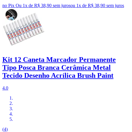
no Pix
Ou 1x de R$ 38,90 sem juros
ou
1
x de
R$ 38,90
sem juros
Kit 12 Caneta Marcador Permanente
Tipo Posca Branca Cerâmica Metal
Tecido Desenho Acrílica Brush Paint
4.0
(4)