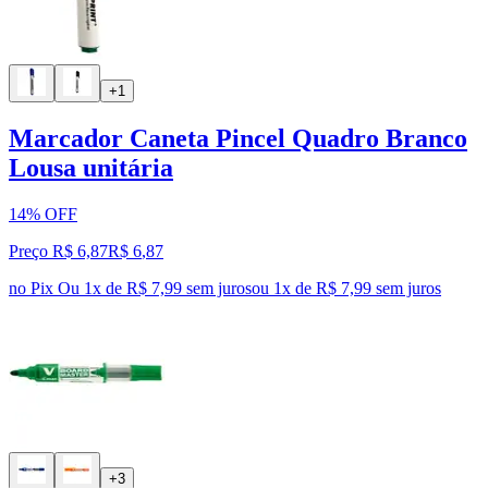
+1
Marcador Caneta Pincel Quadro Branco
Lousa unitária
14% OFF
Preço R$ 6,87
R$
6
,
87
no Pix
Ou 1x de R$ 7,99 sem juros
ou
1
x de
R$ 7,99
sem juros
+3