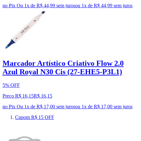
no Pix
Ou 1x de R$ 44,99 sem juros
ou
1
x de
R$ 44,99
sem juros
Marcador Artístico Criativo Flow 2.0
Azul Royal N30 Cis (27-EHE5-P3L1)
5% OFF
Preço R$ 16,15
R$
16
,
15
no Pix
Ou 1x de R$ 17,00 sem juros
ou
1
x de
R$ 17,00
sem juros
Cupom R$ 15 OFF