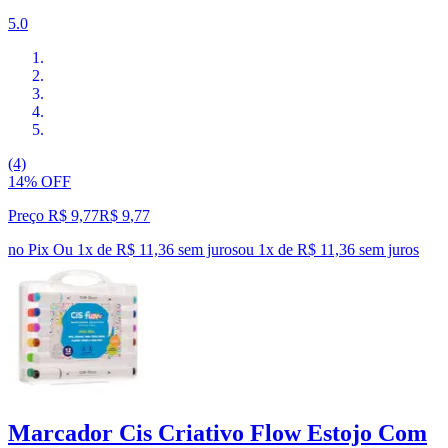
5.0
(4)
14% OFF
Preço R$ 9,77
R$
9
,
77
no Pix
Ou 1x de R$ 11,36 sem juros
ou
1
x de
R$ 11,36
sem juros
Marcador Cis Criativo Flow Estojo Com