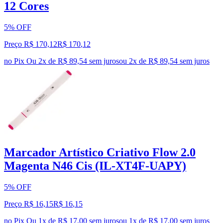
12 Cores
5% OFF
Preço R$ 170,12
R$
170
,
12
no Pix
Ou 2x de R$ 89,54 sem juros
ou
2
x de
R$ 89,54
sem juros
Marcador Artístico Criativo Flow 2.0
Magenta N46 Cis (IL-XT4F-UAPY)
5% OFF
Preço R$ 16,15
R$
16
,
15
no Pix
Ou 1x de R$ 17,00 sem juros
ou
1
x de
R$ 17,00
sem juros