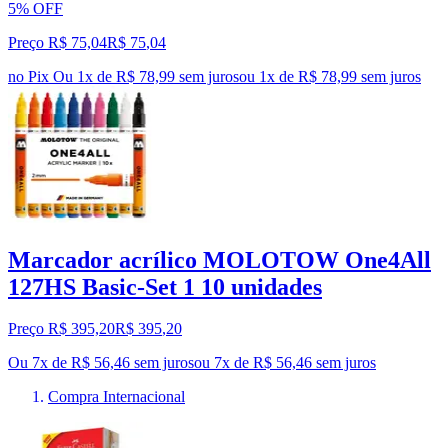
5% OFF
Preço R$ 75,04
R$
75
,
04
no Pix
Ou 1x de R$ 78,99 sem juros
ou
1
x de
R$ 78,99
sem juros
Marcador acrílico MOLOTOW One4All
127HS Basic-Set 1 10 unidades
Preço R$ 395,20
R$
395
,
20
Ou 7x de R$ 56,46 sem juros
ou
7
x de
R$ 56,46
sem juros
Compra Internacional