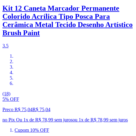
Kit 12 Caneta Marcador Permanente
Colorido Acrílica Tipo Posca Para
Cerâmica Metal Tecido Desenho Artístico
Brush Paint
3.5
(18)
5% OFF
Preço R$ 75,04
R$
75
,
04
no Pix
Ou 1x de R$ 78,99 sem juros
ou
1
x de
R$ 78,99
sem juros
Cupom 10% OFF