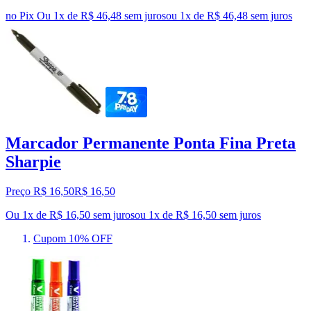
no Pix
Ou 1x de R$ 46,48 sem juros
ou
1
x de
R$ 46,48
sem juros
Marcador Permanente Ponta Fina Preta
Sharpie
Preço R$ 16,50
R$
16
,
50
Ou 1x de R$ 16,50 sem juros
ou
1
x de
R$ 16,50
sem juros
Cupom 10% OFF