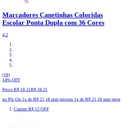
Marcadores Canetinhas Coloridas
Escolar Ponta Dupla com 36 Cores
4.2
(18)
14% OFF
Preço R$ 18,21
R$
18
,
21
no Pix
Ou 1x de R$ 21,18 sem juros
ou
1
x de
R$ 21,18
sem juros
Cupom R$ 15 OFF