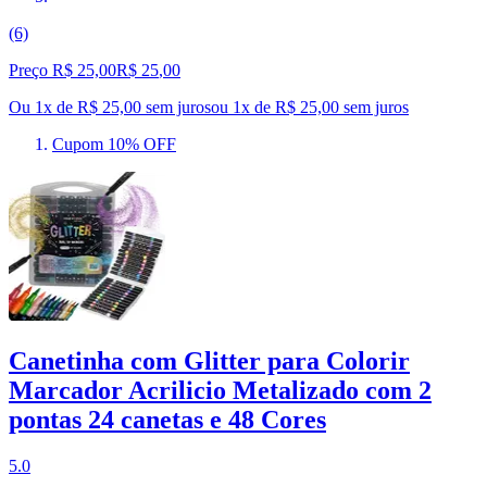
(6)
Preço R$ 25,00
R$
25
,
00
Ou 1x de R$ 25,00 sem juros
ou
1
x de
R$ 25,00
sem juros
Cupom 10% OFF
Canetinha com Glitter para Colorir
Marcador Acrilicio Metalizado com 2
pontas 24 canetas e 48 Cores
5.0