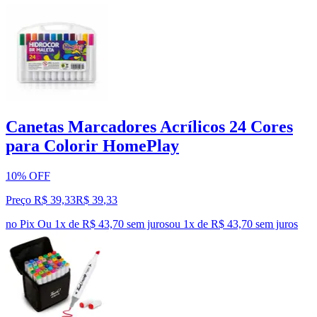
Canetas Marcadores Acrílicos 24 Cores
para Colorir HomePlay
10% OFF
Preço R$ 39,33
R$
39
,
33
no Pix
Ou 1x de R$ 43,70 sem juros
ou
1
x de
R$ 43,70
sem juros