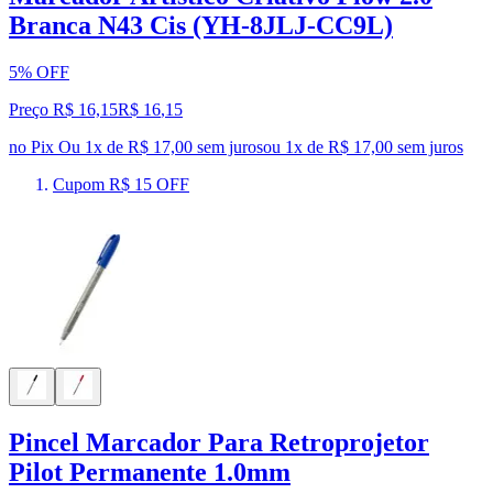
Branca N43 Cis (YH-8JLJ-CC9L)
5% OFF
Preço R$ 16,15
R$
16
,
15
no Pix
Ou 1x de R$ 17,00 sem juros
ou
1
x de
R$ 17,00
sem juros
Cupom R$ 15 OFF
Pincel Marcador Para Retroprojetor
Pilot Permanente 1.0mm