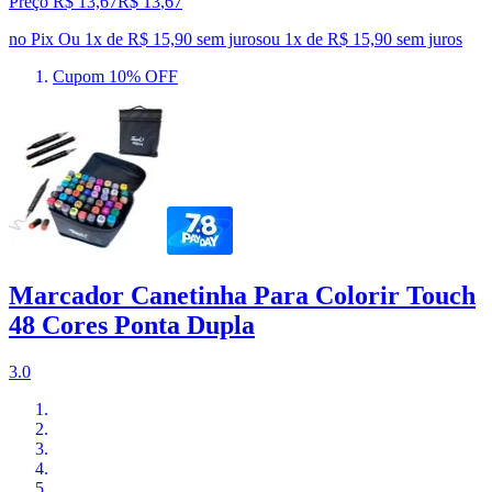
Preço R$ 13,67
R$
13
,
67
no Pix
Ou 1x de R$ 15,90 sem juros
ou
1
x de
R$ 15,90
sem juros
Cupom 10% OFF
Marcador Canetinha Para Colorir Touch
48 Cores Ponta Dupla
3.0