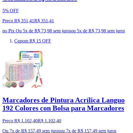
5% OFF
Preço R$ 351,41
R$
351
,
41
no Pix
Ou 5x de R$ 73,98 sem juros
ou
5
x de
R$ 73,98
sem juros
Cupom R$ 15 OFF
Marcadores de Pintura Acrílica Languo
192 Colores con Bolsa para Marcadores
Preço R$ 1.102,40
R$
1.102
,
40
Ou 7x de R$ 157,49 sem juros
ou
7
x de
R$ 157,49
sem juros