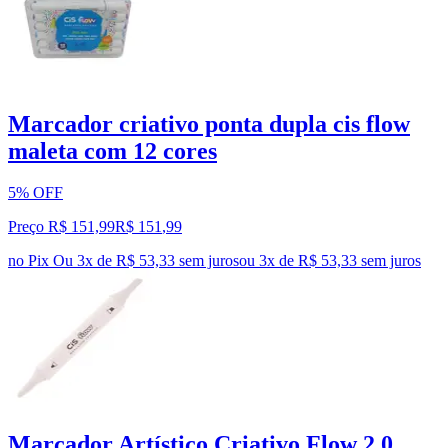
Marcador criativo ponta dupla cis flow
maleta com 12 cores
5% OFF
Preço R$ 151,99
R$
151
,
99
no Pix
Ou 3x de R$ 53,33 sem juros
ou
3
x de
R$ 53,33
sem juros
Marcador Artístico Criativo Flow 2.0