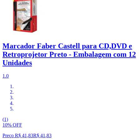
Marcador Faber Castell para CD,DVD e
Retroprojetor Preto - Embalagem com 12
Unidades
1.0
(1)
10% OFF
Preço R$ 41,83
R$
41
,
83