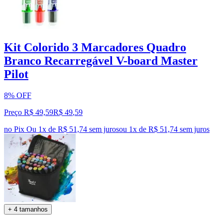
Kit Colorido 3 Marcadores Quadro
Branco Recarregável V-board Master
Pilot
8% OFF
Preço R$ 49,59
R$
49
,
59
no Pix
Ou 1x de R$ 51,74 sem juros
ou
1
x de
R$ 51,74
sem juros
+ 4 tamanhos