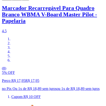
Marcador Recarregável Para Quadro
Branco WBMA V-Board Master Pilot -
Papelaria
4.5
(8)
5% OFF
Preço R$ 17,95
R$
17
,
95
no Pix
Ou 1x de R$ 18,89 sem juros
ou
1
x de
R$ 18,89
sem juros
Cupom R$ 10 OFF