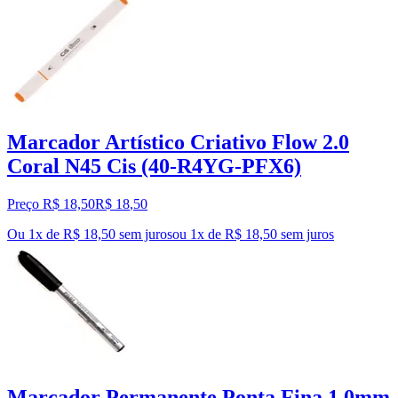
Marcador Artístico Criativo Flow 2.0
Coral N45 Cis (40-R4YG-PFX6)
Preço R$ 18,50
R$
18
,
50
Ou 1x de R$ 18,50 sem juros
ou
1
x de
R$ 18,50
sem juros
Marcador Permanente Ponta Fina 1.0mm