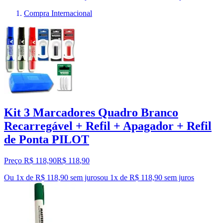
Compra Internacional
Kit 3 Marcadores Quadro Branco
Recarregável + Refil + Apagador + Refil
de Ponta PILOT
Preço R$ 118,90
R$
118
,
90
Ou 1x de R$ 118,90 sem juros
ou
1
x de
R$ 118,90
sem juros