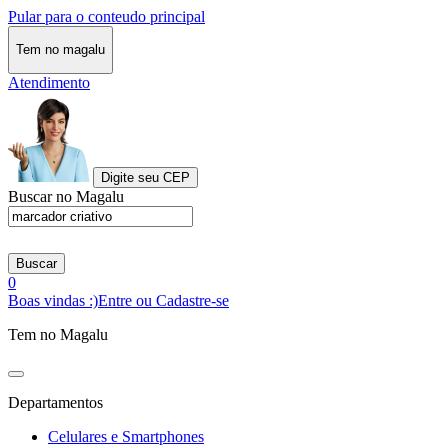
Pular para o conteudo principal
Tem no magalu
Atendimento
Digite seu CEP
Buscar no Magalu
Buscar
0
Boas vindas :)
Entre ou Cadastre-se
Tem no Magalu
Departamentos
Celulares e Smartphones