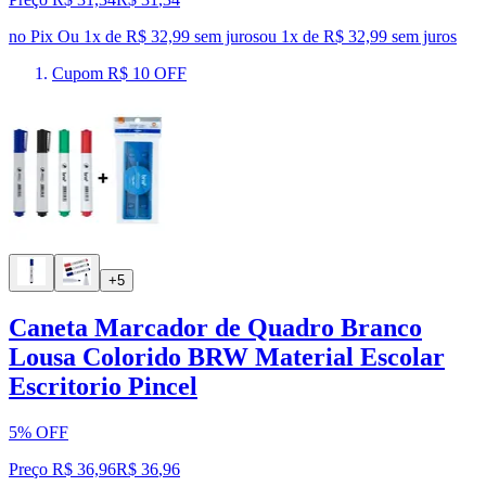
no Pix
Ou 1x de R$ 32,99 sem juros
ou
1
x de
R$ 32,99
sem juros
Cupom R$ 10 OFF
+5
Caneta Marcador de Quadro Branco
Lousa Colorido BRW Material Escolar
Escritorio Pincel
5% OFF
Preço R$ 36,96
R$
36
,
96