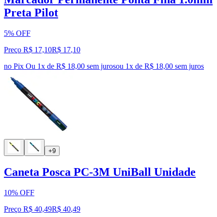
Preta Pilot
5% OFF
Preço R$ 17,10
R$
17
,
10
no Pix
Ou 1x de R$ 18,00 sem juros
ou
1
x de
R$ 18,00
sem juros
+9
Caneta Posca PC-3M UniBall Unidade
10% OFF
Preço R$ 40,49
R$
40
,
49