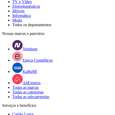
TV e Vídeo
Eletrodomésticos
Móveis
Informática
Moda
Todos os departamentos
Nossas marcas e parceiros
Netshoes
Epoca Cosméticos
KaBuM!
AliExpress
Todas as marcas
Todas as categorias
Todas as subcategorias
Serviços e benefícios
Cartão Luiza