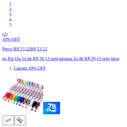
(2)
10% OFF
Preço R$ 53,22
R$
53
,
22
no Pix
Ou 1x de R$ 59,13 sem juros
ou
1
x de
R$ 59,13
sem juros
Cupom 10% OFF