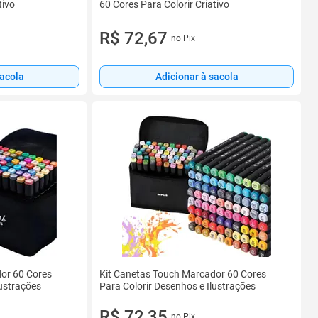
tivo
60 Cores Para Colorir Criativo
R$ 72,67
no Pix
sacola
Adicionar à sacola
or 60 Cores
Kit Canetas Touch Marcador 60 Cores
lustrações
Para Colorir Desenhos e Ilustrações
R$ 72,35
no Pix