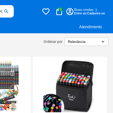
0
Boas vindas :)
Entre ou Cadastre-se
Atendimento
Ordenar por