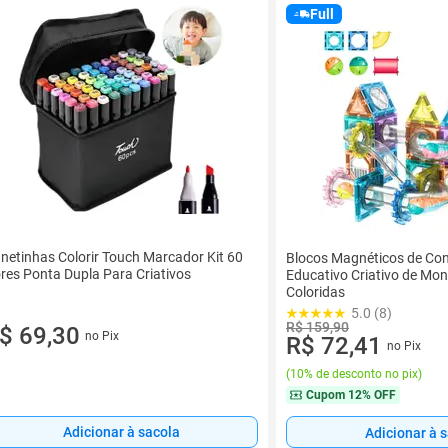
Full
netinhas Colorir Touch Marcador Kit 60
Blocos Magnéticos de Co
res Ponta Dupla Para Criativos
Educativo Criativo de Mo
Coloridas
5.0 (8)
R$ 159,90
$ 69,30
no Pix
R$ 72,41
no Pix
(
10% de desconto no pix
)
Cupom
12% OFF
Adicionar à sacola
Adicionar à 