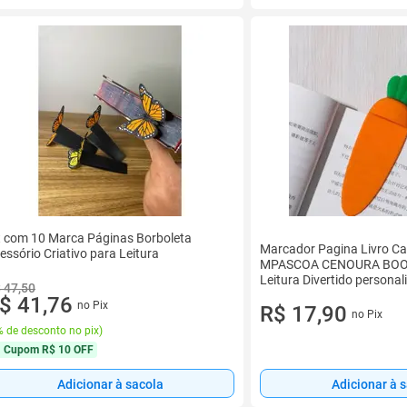
t com 10 Marca Páginas Borboleta
Marcador Pagina Livro C
essório Criativo para Leitura
MPASCOA CENOURA BOOK
Leitura Divertido personal
 47,50
$ 41,76
no Pix
R$ 17,90
no Pix
 de desconto no pix
)
Cupom
R$ 10 OFF
Adicionar à sacola
Adicionar à 