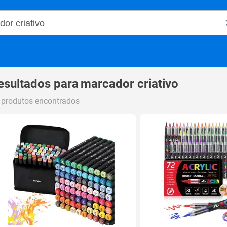
o Magalu
esultados para
marcador criativo
 produtos encontrados