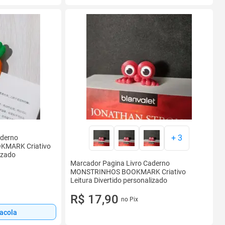
+
3
aderno
MARK Criativo
izado
Marcador Pagina Livro Caderno
MONSTRINHOS BOOKMARK Criativo
Leitura Divertido personalizado
R$ 17,90
no Pix
sacola