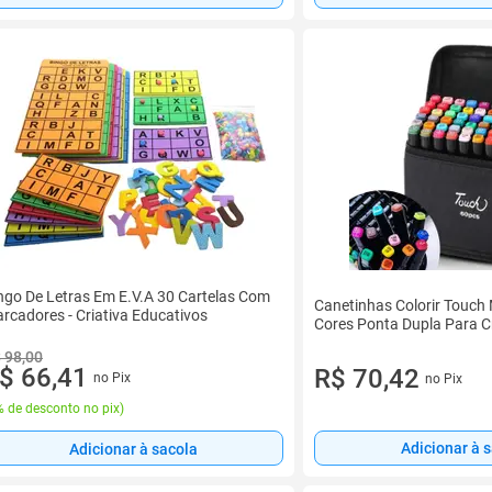
ngo De Letras Em E.V.A 30 Cartelas Com
Canetinhas Colorir Touch 
rcadores - Criativa Educativos
Cores Ponta Dupla Para Cr
 98,00
$ 66,41
R$ 70,42
no Pix
no Pix
 de desconto no pix
)
Adicionar à 
Adicionar à sacola