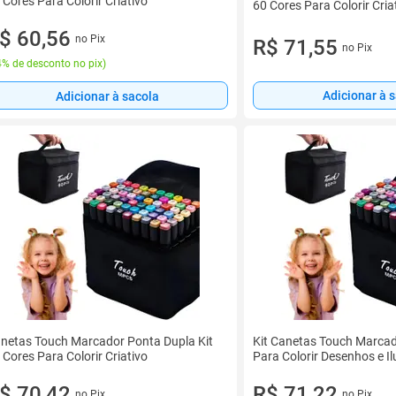
 Cores Para Colorir Criativo
60 Cores Para Colorir Cria
$ 60,56
no Pix
R$ 71,55
no Pix
% de desconto no pix
)
Adicionar à 
Adicionar à sacola
netas Touch Marcador Ponta Dupla Kit
Kit Canetas Touch Marcad
 Cores Para Colorir Criativo
Para Colorir Desenhos e I
$ 70,42
R$ 71,22
no Pix
no Pix