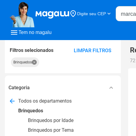
Buscar n
Digite seu CEP
Buscar
Tem no magalu
R
Filtros selecionados
LIMPAR FILTROS
72
Brinquedos
Categoria
Todos os departamentos
Brinquedos
Brinquedos por Idade
Brinquedos por Tema