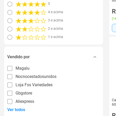
60
5
R
4 e acima
(
14
3 e acima
2 e acima
1 e acima
Vendido por
Magalu
Nocnocestadosunidos
Loja Fss Variedades
Gbgstore
Ca
Aliexpress
60
Ver todos
R