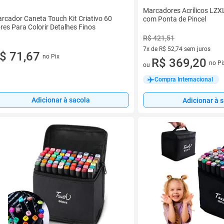
Marcadores Acrílicos LZ
rcador Caneta Touch Kit Criativo 60
com Ponta de Pincel
res Para Colorir Detalhes Finos
R$ 421,51
7x de R$ 52,74 sem juros
$ 71,67
no Pix
7 vez de R$ 52,74 sem juros
R$ 369,20
no Pi
ou
Compra Internacional
Adicionar à sacola
Adicionar à 