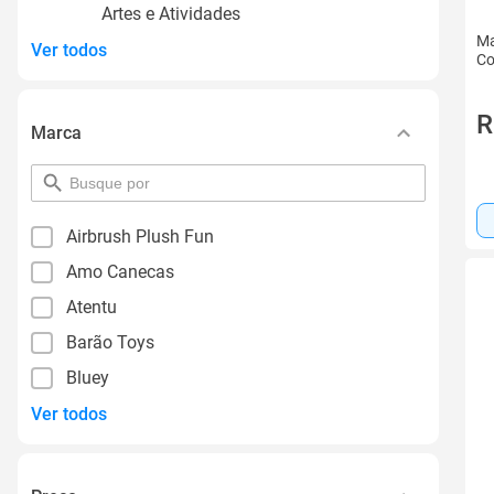
Artes e Atividades
Ma
Ver todos
Co
R
Marca
pesquisar
por
filtro
Airbrush Plush Fun
Amo Canecas
Atentu
Barão Toys
Bluey
Ver todos