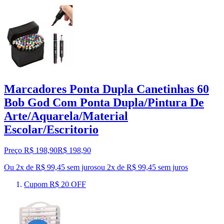
Marcadores Ponta Dupla Canetinhas 60
Bob God Com Ponta Dupla/Pintura De
Arte/Aquarela/Material
Escolar/Escritorio
Preço R$ 198,90
R$
198
,
90
Ou 2x de R$ 99,45 sem juros
ou
2
x de
R$ 99,45
sem juros
Cupom R$ 20 OFF