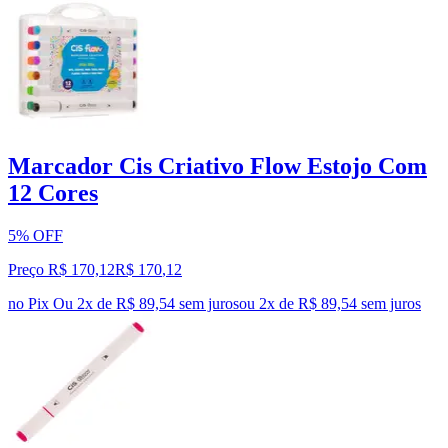
Marcador Cis Criativo Flow Estojo Com
12 Cores
5% OFF
Preço R$ 170,12
R$
170
,
12
no Pix
Ou 2x de R$ 89,54 sem juros
ou
2
x de
R$ 89,54
sem juros