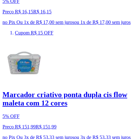
5% OFF
Preço R$ 16,15
R$
16
,
15
no Pix
Ou 1x de R$ 17,00 sem juros
ou
1
x de
R$ 17,00
sem juros
Cupom R$ 15 OFF
Marcador criativo ponta dupla cis flow
maleta com 12 cores
5% OFF
Preço R$ 151,99
R$
151
,
99
no Pix
Ou 3x de R$ 53,33 sem juros
ou
3
x de
R$ 53,33
sem juros