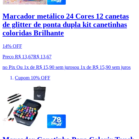
Marcador metálico 24 Cores 12 canetas
de glitter de ponta dupla kit canetinhas
coloridas Brilhante
14% OFF
Preço R$ 13,67
R$
13
,
67
no Pix
Ou 1x de R$ 15,90 sem juros
ou
1
x de
R$ 15,90
sem juros
Cupom 10% OFF