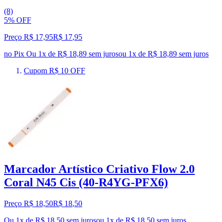
(8)
5% OFF
Preço R$ 17,95
R$
17
,
95
no Pix
Ou 1x de R$ 18,89 sem juros
ou
1
x de
R$ 18,89
sem juros
Cupom R$ 10 OFF
Marcador Artístico Criativo Flow 2.0
Coral N45 Cis (40-R4YG-PFX6)
Preço R$ 18,50
R$
18
,
50
Ou 1x de R$ 18,50 sem juros
ou
1
x de
R$ 18,50
sem juros