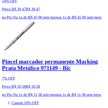
14% OFF
Preço R$ 39,47
R$
39
,
47
no Pix
Ou 1x de R$ 45,90 sem juros
ou
1
x de
R$ 45,90
sem juros
Pincel marcador permanente Marking
Prata Metálico 971149 - Bic
7% OFF
Preço R$ 10,58
R$
10
,
58
no Pix
Ou 1x de R$ 11,38 sem juros
ou
1
x de
R$ 11,38
sem juros
Cupom 10% OFF