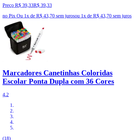
Preço R$ 39,33
R$
39
,
33
no Pix
Ou 1x de R$ 43,70 sem juros
ou
1
x de
R$ 43,70
sem juros
Marcadores Canetinhas Coloridas
Escolar Ponta Dupla com 36 Cores
4.2
(18)