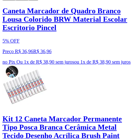
Caneta Marcador de Quadro Branco
Lousa Colorido BRW Material Escolar
Escritorio Pincel
5% OFF
Preço R$ 36,96
R$
36
,
96
no Pix
Ou 1x de R$ 38,90 sem juros
ou
1
x de
R$ 38,90
sem juros
Kit 12 Caneta Marcador Permanente
Tipo Posca Branca Cerâmica Metal
Tecido Desenho Acrílica Brush Paint