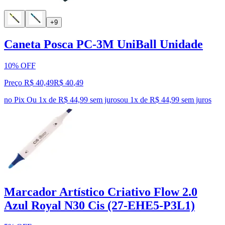
+9
Caneta Posca PC-3M UniBall Unidade
10% OFF
Preço R$ 40,49
R$
40
,
49
no Pix
Ou 1x de R$ 44,99 sem juros
ou
1
x de
R$ 44,99
sem juros
Marcador Artístico Criativo Flow 2.0
Azul Royal N30 Cis (27-EHE5-P3L1)