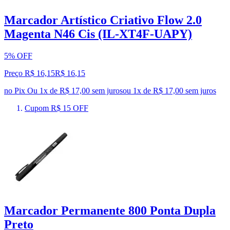
Marcador Artístico Criativo Flow 2.0
Magenta N46 Cis (IL-XT4F-UAPY)
5% OFF
Preço R$ 16,15
R$
16
,
15
no Pix
Ou 1x de R$ 17,00 sem juros
ou
1
x de
R$ 17,00
sem juros
Cupom R$ 15 OFF
Marcador Permanente 800 Ponta Dupla
Preto