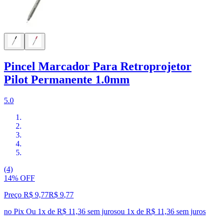
Pincel Marcador Para Retroprojetor
Pilot Permanente 1.0mm
5.0
(4)
14% OFF
Preço R$ 9,77
R$
9
,
77
no Pix
Ou 1x de R$ 11,36 sem juros
ou
1
x de
R$ 11,36
sem juros