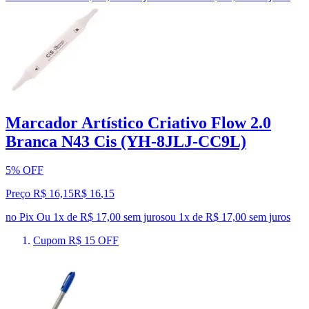
Marcador Artístico Criativo Flow 2.0
Branca N43 Cis (YH-8JLJ-CC9L)
5% OFF
Preço R$ 16,15
R$
16
,
15
no Pix
Ou 1x de R$ 17,00 sem juros
ou
1
x de
R$ 17,00
sem juros
Cupom R$ 15 OFF