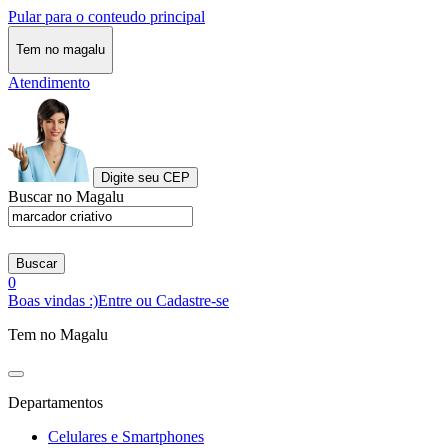
Pular para o conteudo principal
Tem no magalu
Atendimento
Digite seu CEP
Buscar no Magalu
Buscar
0
Boas vindas :)
Entre ou Cadastre-se
Tem no Magalu
Departamentos
Celulares e Smartphones