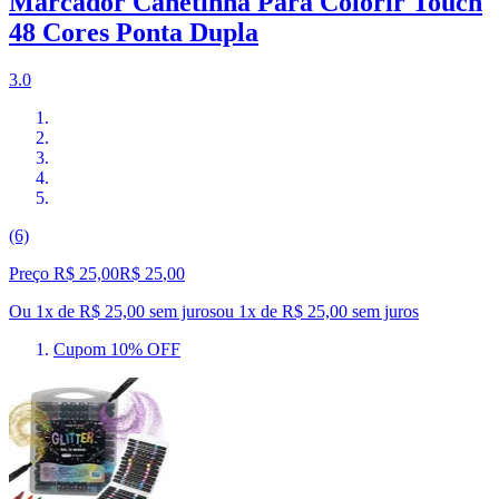
Marcador Canetinha Para Colorir Touch
48 Cores Ponta Dupla
3.0
(6)
Preço R$ 25,00
R$
25
,
00
Ou 1x de R$ 25,00 sem juros
ou
1
x de
R$ 25,00
sem juros
Cupom 10% OFF