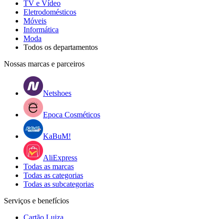
TV e Vídeo
Eletrodomésticos
Móveis
Informática
Moda
Todos os departamentos
Nossas marcas e parceiros
Netshoes
Epoca Cosméticos
KaBuM!
AliExpress
Todas as marcas
Todas as categorias
Todas as subcategorias
Serviços e benefícios
Cartão Luiza