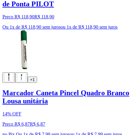
de Ponta PILOT
Preço R$ 118,90
R$
118
,
90
Ou 1x de R$ 118,90 sem juros
ou
1
x de
R$ 118,90
sem juros
+1
Marcador Caneta Pincel Quadro Branco
Lousa unitária
14% OFF
Preço R$ 6,87
R$
6
,
87
no Pix
Ou 1x de R$ 7,99 sem juros
ou
1
x de
R$ 7,99
sem juros