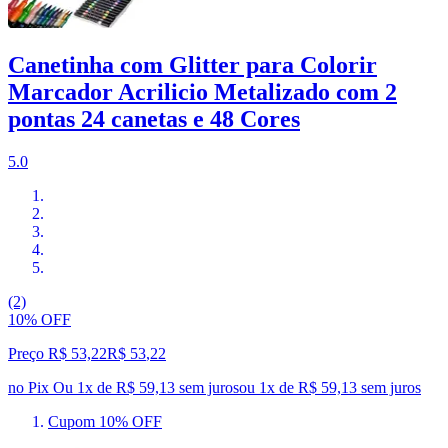
Canetinha com Glitter para Colorir
Marcador Acrilicio Metalizado com 2
pontas 24 canetas e 48 Cores
5.0
(2)
10% OFF
Preço R$ 53,22
R$
53
,
22
no Pix
Ou 1x de R$ 59,13 sem juros
ou
1
x de
R$ 59,13
sem juros
Cupom 10% OFF