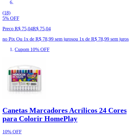
(18)
5% OFF
Preço R$ 75,04
R$
75
,
04
no Pix
Ou 1x de R$ 78,99 sem juros
ou
1
x de
R$ 78,99
sem juros
Cupom 10% OFF
Canetas Marcadores Acrílicos 24 Cores
para Colorir HomePlay
10% OFF