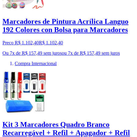
Marcadores de Pintura Acrílica Languo
192 Colores con Bolsa para Marcadores
Preço R$ 1.102,40
R$
1.102
,
40
Ou 7x de R$ 157,49 sem juros
ou
7
x de
R$ 157,49
sem juros
Compra Internacional
Kit 3 Marcadores Quadro Branco
Recarregável + Refil + Apagador + Refil