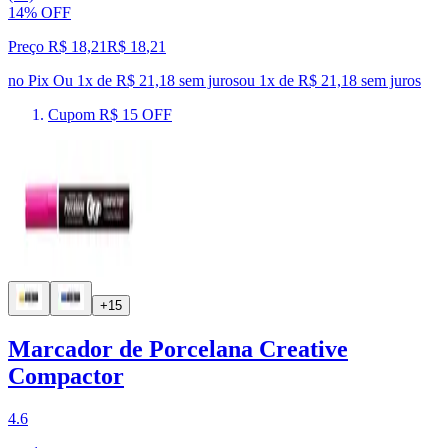
14% OFF
Preço R$ 18,21
R$
18
,
21
no Pix
Ou 1x de R$ 21,18 sem juros
ou
1
x de
R$ 21,18
sem juros
Cupom R$ 15 OFF
+15
Marcador de Porcelana Creative
Compactor
4.6