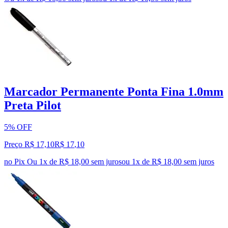
Marcador Permanente Ponta Fina 1.0mm
Preta Pilot
5% OFF
Preço R$ 17,10
R$
17
,
10
no Pix
Ou 1x de R$ 18,00 sem juros
ou
1
x de
R$ 18,00
sem juros