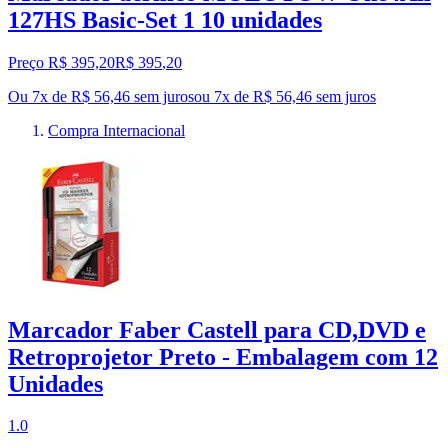
127HS Basic-Set 1 10 unidades
Preço R$ 395,20
R$
395
,
20
Ou 7x de R$ 56,46 sem juros
ou
7
x de
R$ 56,46
sem juros
Compra Internacional
Marcador Faber Castell para CD,DVD e
Retroprojetor Preto - Embalagem com 12
Unidades
1.0