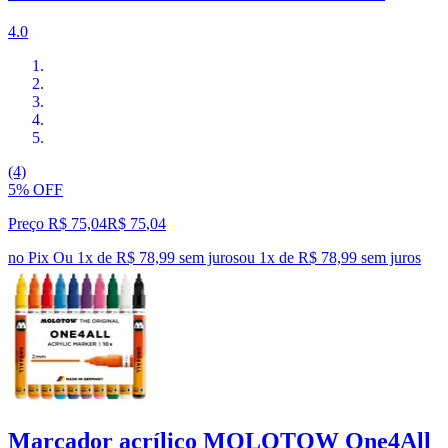
4.0
(4)
5% OFF
Preço R$ 75,04
R$
75
,
04
no Pix
Ou 1x de R$ 78,99 sem juros
ou
1
x de
R$ 78,99
sem juros
Marcador acrílico MOLOTOW One4All