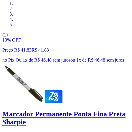
(1)
10% OFF
Preço R$ 41,83
R$
41
,
83
no Pix
Ou 1x de R$ 46,48 sem juros
ou
1
x de
R$ 46,48
sem juros
Marcador Permanente Ponta Fina Preta
Sharpie