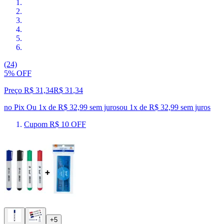
(24)
5% OFF
Preço R$ 31,34
R$
31
,
34
no Pix
Ou 1x de R$ 32,99 sem juros
ou
1
x de
R$ 32,99
sem juros
Cupom R$ 10 OFF
+5