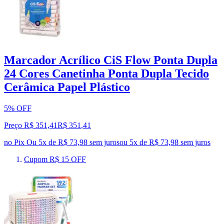
Marcador Acrílico CiS Flow Ponta Dupla
24 Cores Canetinha Ponta Dupla Tecido
Cerâmica Papel Plástico
5% OFF
Preço R$ 351,41
R$
351
,
41
no Pix
Ou 5x de R$ 73,98 sem juros
ou
5
x de
R$ 73,98
sem juros
Cupom R$ 15 OFF