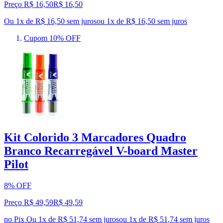
Preço R$ 16,50
R$
16
,
50
Ou 1x de R$ 16,50 sem juros
ou
1
x de
R$ 16,50
sem juros
Cupom 10% OFF
Kit Colorido 3 Marcadores Quadro
Branco Recarregável V-board Master
Pilot
8% OFF
Preço R$ 49,59
R$
49
,
59
no Pix
Ou 1x de R$ 51,74 sem juros
ou
1
x de
R$ 51,74
sem juros