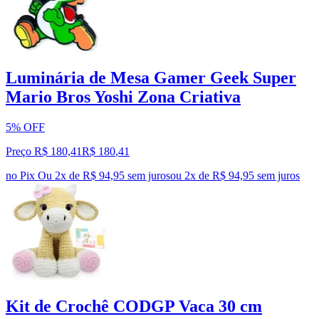
Luminária de Mesa Gamer Geek Super
Mario Bros Yoshi Zona Criativa
5% OFF
Preço R$ 180,41
R$
180
,
41
no Pix
Ou 2x de R$ 94,95 sem juros
ou
2
x de
R$ 94,95
sem juros
Kit de Crochê CODGP Vaca 30 cm