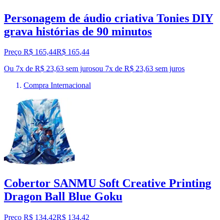
Personagem de áudio criativa Tonies DIY
grava histórias de 90 minutos
Preço R$ 165,44
R$
165
,
44
Ou 7x de R$ 23,63 sem juros
ou
7
x de
R$ 23,63
sem juros
Compra Internacional
Cobertor SANMU Soft Creative Printing
Dragon Ball Blue Goku
Preço R$ 134,42
R$
134
,
42