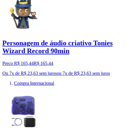
Personagem de áudio criativo Tonies
Wizard Record 90min
Preço R$ 165,44
R$
165
,
44
Ou 7x de R$ 23,63 sem juros
ou
7
x de
R$ 23,63
sem juros
Compra Internacional