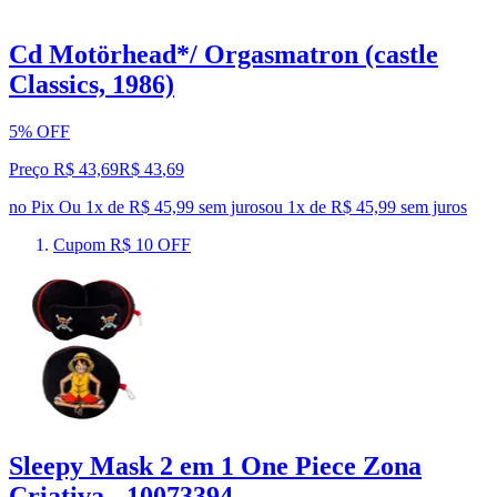
Cd Motörhead*/ Orgasmatron (castle
Classics, 1986)
5% OFF
Preço R$ 43,69
R$
43
,
69
no Pix
Ou 1x de R$ 45,99 sem juros
ou
1
x de
R$ 45,99
sem juros
Cupom R$ 10 OFF
Sleepy Mask 2 em 1 One Piece Zona
Criativa - 10073394