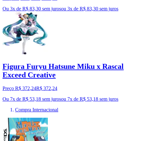
Ou 3x de R$ 83,30 sem juros
ou
3
x de
R$ 83,30
sem juros
Figura Furyu Hatsune Miku x Rascal
Exceed Creative
Preço R$ 372,24
R$
372
,
24
Ou 7x de R$ 53,18 sem juros
ou
7
x de
R$ 53,18
sem juros
Compra Internacional