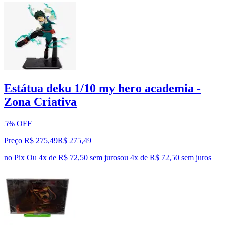
Estátua deku 1/10 my hero academia -
Zona Criativa
5% OFF
Preço R$ 275,49
R$
275
,
49
no Pix
Ou 4x de R$ 72,50 sem juros
ou
4
x de
R$ 72,50
sem juros