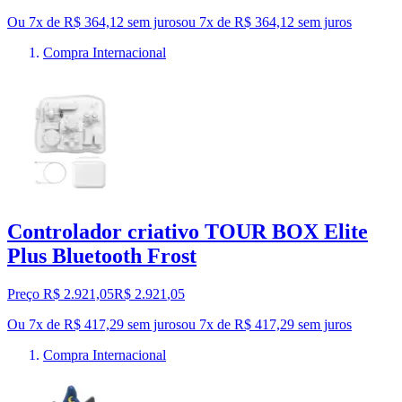
Ou 7x de R$ 364,12 sem juros
ou
7
x de
R$ 364,12
sem juros
Compra Internacional
Controlador criativo TOUR BOX Elite
Plus Bluetooth Frost
Preço R$ 2.921,05
R$
2.921
,
05
Ou 7x de R$ 417,29 sem juros
ou
7
x de
R$ 417,29
sem juros
Compra Internacional