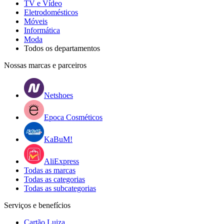
TV e Vídeo
Eletrodomésticos
Móveis
Informática
Moda
Todos os departamentos
Nossas marcas e parceiros
Netshoes
Epoca Cosméticos
KaBuM!
AliExpress
Todas as marcas
Todas as categorias
Todas as subcategorias
Serviços e benefícios
Cartão Luiza