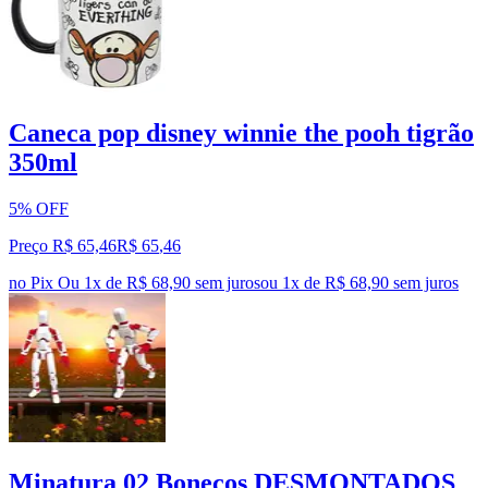
Caneca pop disney winnie the pooh tigrão
350ml
5% OFF
Preço R$ 65,46
R$
65
,
46
no Pix
Ou 1x de R$ 68,90 sem juros
ou
1
x de
R$ 68,90
sem juros
Minatura 02 Bonecos DESMONTADOS