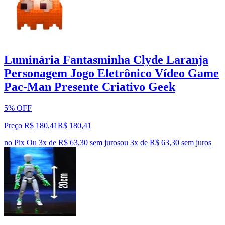
Luminária Fantasminha Clyde Laranja
Personagem Jogo Eletrônico Vídeo Game
Pac-Man Presente Criativo Geek
5% OFF
Preço R$ 180,41
R$
180
,
41
no Pix
Ou 3x de R$ 63,30 sem juros
ou
3
x de
R$ 63,30
sem juros