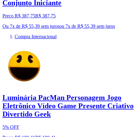
Conjunto Iniciante
Preço R$ 387,75
R$
387
,
75
Ou 7x de R$ 55,39 sem juros
ou
7
x de
R$ 55,39
sem juros
Compra Internacional
Luminária PacMan Personagem Jogo
Eletrônico Vídeo Game Presente Criativo
Divertido Geek
5% OFF