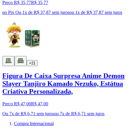
Preço R$ 35,77
R$
35
,
77
no Pix
Ou 1x de R$ 37,87 sem juros
ou
1
x de
R$ 37,87
sem juros
+21
Figura De Caixa Surpresa Anime Demon
Slayer Tanjiro Kamado Nezuko, Estátua
Criativa Personalizada,
Preço R$ 47,00
R$
47
,
00
Ou 7x de R$ 6,71 sem juros
ou
7
x de
R$ 6,71
sem juros
Compra Internacional