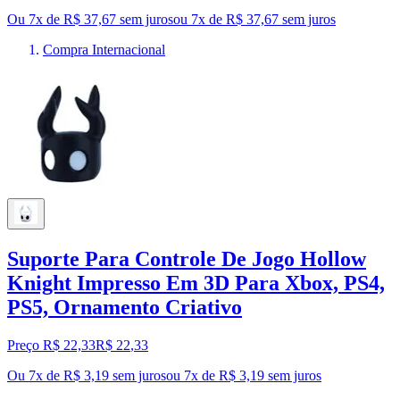
Ou 7x de R$ 37,67 sem juros
ou
7
x de
R$ 37,67
sem juros
Compra Internacional
Suporte Para Controle De Jogo Hollow
Knight Impresso Em 3D Para Xbox, PS4,
PS5, Ornamento Criativo
Preço R$ 22,33
R$
22
,
33
Ou 7x de R$ 3,19 sem juros
ou
7
x de
R$ 3,19
sem juros