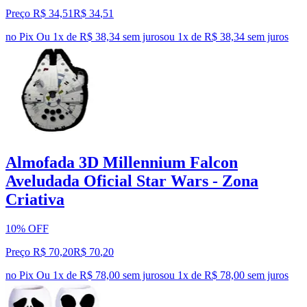
Preço R$ 34,51
R$
34
,
51
no Pix
Ou 1x de R$ 38,34 sem juros
ou
1
x de
R$ 38,34
sem juros
Almofada 3D Millennium Falcon
Aveludada Oficial Star Wars - Zona
Criativa
10% OFF
Preço R$ 70,20
R$
70
,
20
no Pix
Ou 1x de R$ 78,00 sem juros
ou
1
x de
R$ 78,00
sem juros