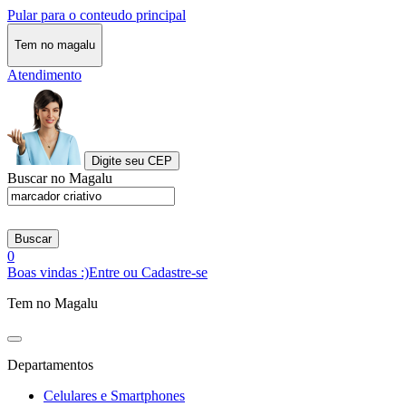
Pular para o conteudo principal
Tem no magalu
Atendimento
Digite seu CEP
Buscar no Magalu
Buscar
0
Boas vindas :)
Entre ou Cadastre-se
Tem no Magalu
Departamentos
Celulares e Smartphones