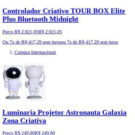
Controlador Criativo TOUR BOX Elite
Plus Bluetooth Midnight
Preço R$ 2.921,05
R$
2.921
,
05
Ou 7x de R$ 417,29 sem juros
ou
7
x de
R$ 417,29
sem juros
Compra Internacional
Luminaria Projetor Astronauta Galaxia
Zona Criativa
Preço R$ 249,90
R$
249
,
90