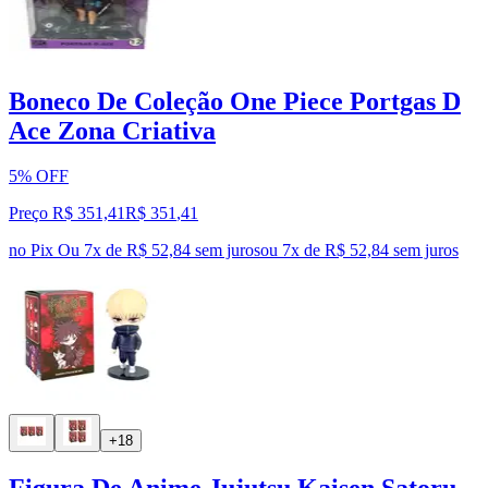
Boneco De Coleção One Piece Portgas D
Ace Zona Criativa
5% OFF
Preço R$ 351,41
R$
351
,
41
no Pix
Ou 7x de R$ 52,84 sem juros
ou
7
x de
R$ 52,84
sem juros
+18