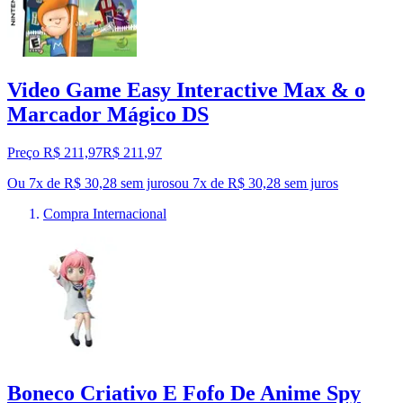
Video Game Easy Interactive Max & o
Marcador Mágico DS
Preço R$ 211,97
R$
211
,
97
Ou 7x de R$ 30,28 sem juros
ou
7
x de
R$ 30,28
sem juros
Compra Internacional
Boneco Criativo E Fofo De Anime Spy