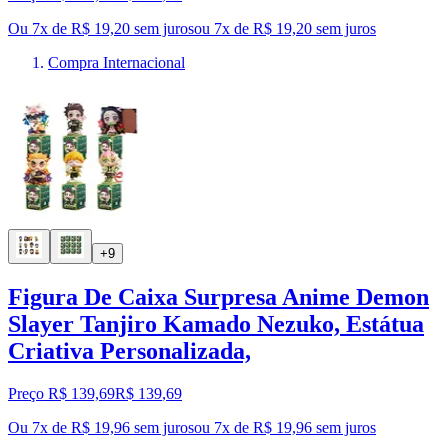
Ou 7x de R$ 19,20 sem juros
ou
7
x de
R$ 19,20
sem juros
Compra Internacional
+9
Figura De Caixa Surpresa Anime Demon
Slayer Tanjiro Kamado Nezuko, Estátua
Criativa Personalizada,
Preço R$ 139,69
R$
139
,
69
Ou 7x de R$ 19,96 sem juros
ou
7
x de
R$ 19,96
sem juros