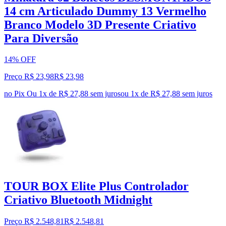
14 cm Articulado Dummy 13 Vermelho
Branco Modelo 3D Presente Criativo
Para Diversão
14% OFF
Preço R$ 23,98
R$
23
,
98
no Pix
Ou 1x de R$ 27,88 sem juros
ou
1
x de
R$ 27,88
sem juros
TOUR BOX Elite Plus Controlador
Criativo Bluetooth Midnight
Preço R$ 2.548,81
R$
2.548
,
81