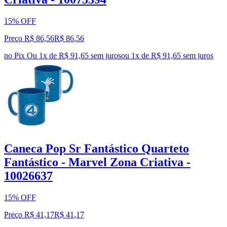
15% OFF
Preço R$ 86,56
R$
86
,
56
no Pix
Ou 1x de R$ 91,65 sem juros
ou
1
x de
R$ 91,65
sem juros
Caneca Pop Sr Fantástico Quarteto
Fantástico - Marvel Zona Criativa -
10026637
15% OFF
Preço R$ 41,17
R$
41
,
17