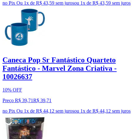
no Pix
Ou 1x de R$ 43,59 sem juros
ou
1
x de
R$ 43,59
sem juros
Caneca Pop Sr Fantástico Quarteto
Fantástico - Marvel Zona Criativa -
10026637
10% OFF
Preço R$ 39,71
R$
39
,
71
no Pix
Ou 1x de R$ 44,12 sem juros
ou
1
x de
R$ 44,12
sem juros