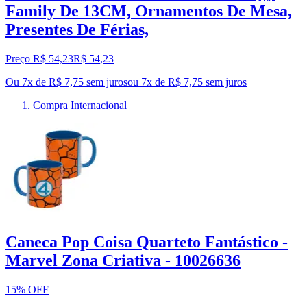
Family De 13CM, Ornamentos De Mesa,
Presentes De Férias,
Preço R$ 54,23
R$
54
,
23
Ou 7x de R$ 7,75 sem juros
ou
7
x de
R$ 7,75
sem juros
Compra Internacional
Caneca Pop Coisa Quarteto Fantástico -
Marvel Zona Criativa - 10026636
15% OFF