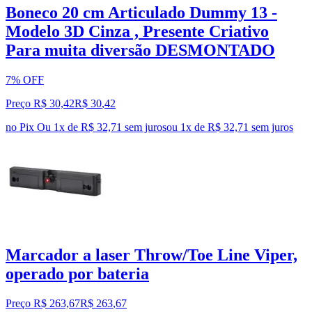
Boneco 20 cm Articulado Dummy 13 -
Modelo 3D Cinza , Presente Criativo
Para muita diversão DESMONTADO
7% OFF
Preço R$ 30,42
R$
30
,
42
no Pix
Ou 1x de R$ 32,71 sem juros
ou
1
x de
R$ 32,71
sem juros
Marcador a laser Throw/Toe Line Viper,
operado por bateria
Preço R$ 263,67
R$
263
,
67