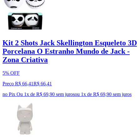
Kit 2 Shots Jack Skellington Esqueleto 3D
Porcelana O Estranho Mundo de Jack -
Zona Criativa
5% OFF
Preço R$ 66,41
R$
66
,
41
no Pix
Ou 1x de R$ 69,90 sem juros
ou
1
x de
R$ 69,90
sem juros