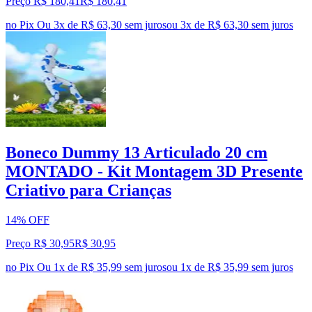
Preço R$ 180,41
R$
180
,
41
no Pix
Ou 3x de R$ 63,30 sem juros
ou
3
x de
R$ 63,30
sem juros
Boneco Dummy 13 Articulado 20 cm
MONTADO - Kit Montagem 3D Presente
Criativo para Crianças
14% OFF
Preço R$ 30,95
R$
30
,
95
no Pix
Ou 1x de R$ 35,99 sem juros
ou
1
x de
R$ 35,99
sem juros