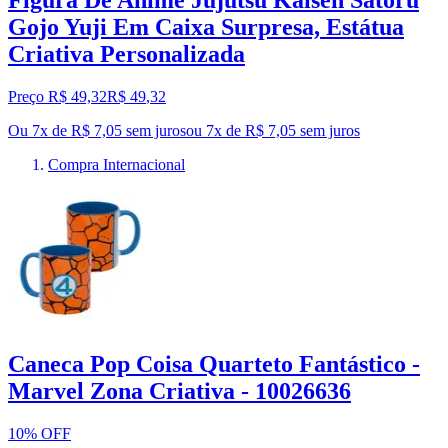
Figura De Anime Jujutsu Kaisen Satoru
Gojo Yuji Em Caixa Surpresa, Estátua
Criativa Personalizada
Preço R$ 49,32
R$
49
,
32
Ou 7x de R$ 7,05 sem juros
ou
7
x de
R$ 7,05
sem juros
Compra Internacional
Caneca Pop Coisa Quarteto Fantástico -
Marvel Zona Criativa - 10026636
10% OFF