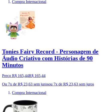
Compra Internacional
Tonies Fairy Record - Personagem de
Áudio Criativo com Histórias de 90
Minutos
Preço R$ 165,44
R$
165
,
44
Ou 7x de R$ 23,63 sem juros
ou
7
x de
R$ 23,63
sem juros
Compra Internacional