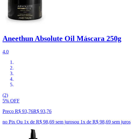
Aneethun Absolute Oil Máscara 250g
4.0
(2)
5% OFF
Preço R$ 93,76
R$
93
,
76
no Pix
Ou 1x de R$ 98,69 sem juros
ou
1
x de
R$ 98,69
sem juros