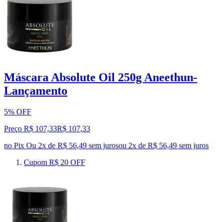
Máscara Absolute Oil 250g Aneethun-
Lançamento
5% OFF
Preço R$ 107,33
R$
107
,
33
no Pix
Ou 2x de R$ 56,49 sem juros
ou
2
x de
R$ 56,49
sem juros
Cupom R$ 20 OFF