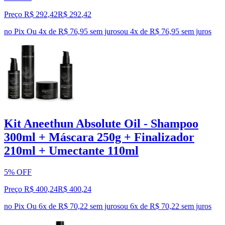
Preço R$ 292,42
R$
292
,
42
no Pix
Ou 4x de R$ 76,95 sem juros
ou
4
x de
R$ 76,95
sem juros
Kit Aneethun Absolute Oil - Shampoo
300ml + Máscara 250g + Finalizador
210ml + Umectante 110ml
5% OFF
Preço R$ 400,24
R$
400
,
24
no Pix
Ou 6x de R$ 70,22 sem juros
ou
6
x de
R$ 70,22
sem juros