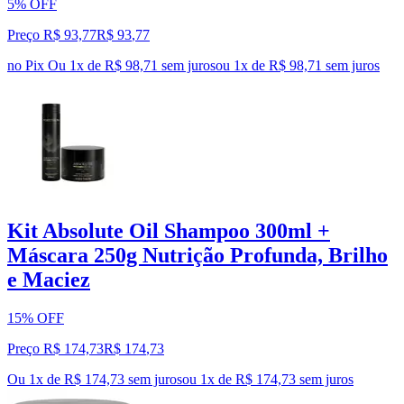
5% OFF
Preço R$ 93,77
R$
93
,
77
no Pix
Ou 1x de R$ 98,71 sem juros
ou
1
x de
R$ 98,71
sem juros
Kit Absolute Oil Shampoo 300ml +
Máscara 250g Nutrição Profunda, Brilho
e Maciez
15% OFF
Preço R$ 174,73
R$
174
,
73
Ou 1x de R$ 174,73 sem juros
ou
1
x de
R$ 174,73
sem juros