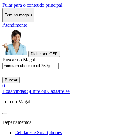
Pular para o conteudo principal
Tem no magalu
Atendimento
Digite seu CEP
Buscar no Magalu
Buscar
0
Boas vindas :)
Entre ou Cadastre-se
Tem no Magalu
Departamentos
Celulares e Smartphones