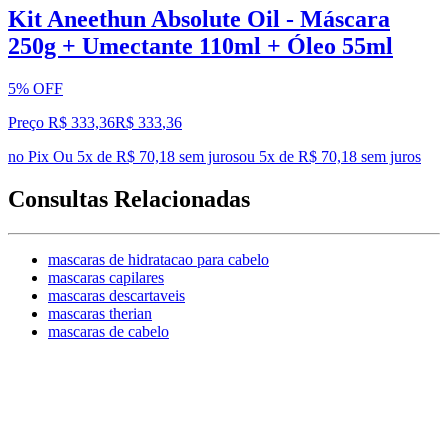
Kit Aneethun Absolute Oil - Máscara
250g + Umectante 110ml + Óleo 55ml
5% OFF
Preço R$ 333,36
R$
333
,
36
no Pix
Ou 5x de R$ 70,18 sem juros
ou
5
x de
R$ 70,18
sem juros
Consultas Relacionadas
mascaras de hidratacao para cabelo
mascaras capilares
mascaras descartaveis
mascaras therian
mascaras de cabelo