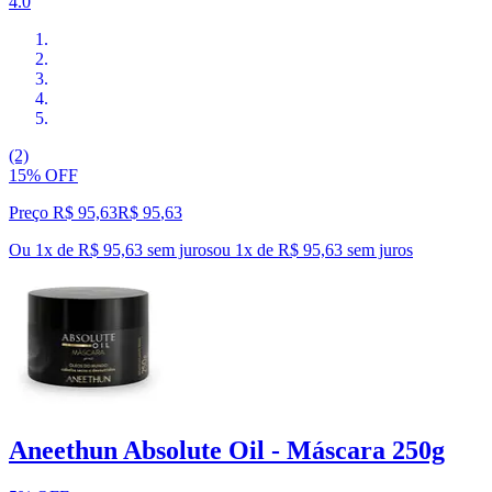
4.0
(2)
15% OFF
Preço R$ 95,63
R$
95
,
63
Ou 1x de R$ 95,63 sem juros
ou
1
x de
R$ 95,63
sem juros
Aneethun Absolute Oil - Máscara 250g