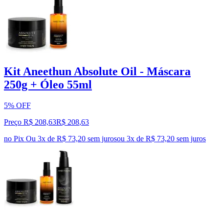
Kit Aneethun Absolute Oil - Máscara
250g + Óleo 55ml
5% OFF
Preço R$ 208,63
R$
208
,
63
no Pix
Ou 3x de R$ 73,20 sem juros
ou
3
x de
R$ 73,20
sem juros