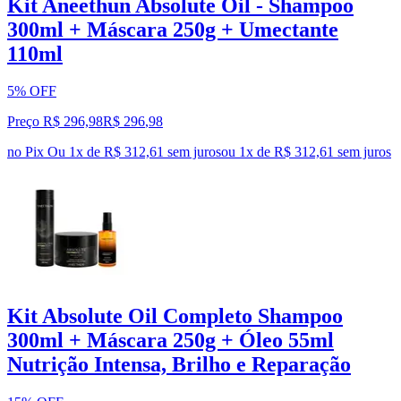
Kit Aneethun Absolute Oil - Shampoo
300ml + Máscara 250g + Umectante
110ml
5% OFF
Preço R$ 296,98
R$
296
,
98
no Pix
Ou 1x de R$ 312,61 sem juros
ou
1
x de
R$ 312,61
sem juros
Kit Absolute Oil Completo Shampoo
300ml + Máscara 250g + Óleo 55ml
Nutrição Intensa, Brilho e Reparação