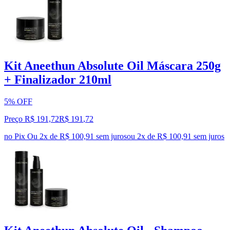
Kit Aneethun Absolute Oil Máscara 250g
+ Finalizador 210ml
5% OFF
Preço R$ 191,72
R$
191
,
72
no Pix
Ou 2x de R$ 100,91 sem juros
ou
2
x de
R$ 100,91
sem juros