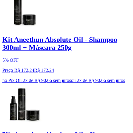
Kit Aneethun Absolute Oil - Shampoo
300ml + Máscara 250g
5% OFF
Preço R$ 172,24
R$
172
,
24
no Pix
Ou 2x de R$ 90,66 sem juros
ou
2
x de
R$ 90,66
sem juros