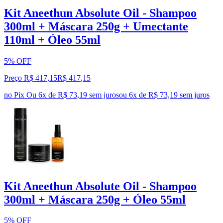
Kit Aneethun Absolute Oil - Shampoo
300ml + Máscara 250g + Umectante
110ml + Óleo 55ml
5% OFF
Preço R$ 417,15
R$
417
,
15
no Pix
Ou 6x de R$ 73,19 sem juros
ou
6
x de
R$ 73,19
sem juros
Kit Aneethun Absolute Oil - Shampoo
300ml + Máscara 250g + Óleo 55ml
5% OFF