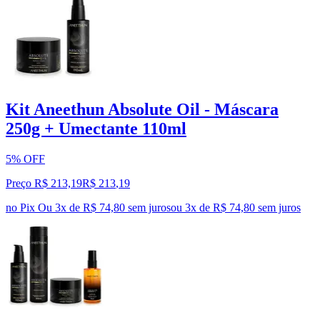
Kit Aneethun Absolute Oil - Máscara
250g + Umectante 110ml
5% OFF
Preço R$ 213,19
R$
213
,
19
no Pix
Ou 3x de R$ 74,80 sem juros
ou
3
x de
R$ 74,80
sem juros