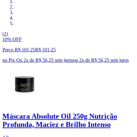
(2)
10% OFF
Preço R$ 101,25
R$
101
,
25
no Pix
Ou 2x de R$ 56,25 sem juros
ou
2
x de
R$ 56,25
sem juros
Máscara Absolute Oil 250g Nutrição
Profunda, Maciez e Brilho Intenso