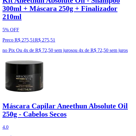
Kit Aneethun Absolute Oil - Shampoo
300ml + Máscara 250g + Finalizador
210ml
5% OFF
Preço R$ 275,51
R$
275
,
51
no Pix
Ou 4x de R$ 72,50 sem juros
ou
4
x de
R$ 72,50
sem juros
Máscara Capilar Aneethun Absolute Oil
250g - Cabelos Secos
4.0