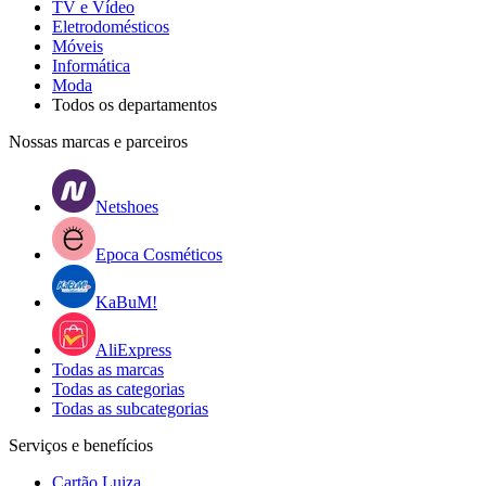
TV e Vídeo
Eletrodomésticos
Móveis
Informática
Moda
Todos os departamentos
Nossas marcas e parceiros
Netshoes
Epoca Cosméticos
KaBuM!
AliExpress
Todas as marcas
Todas as categorias
Todas as subcategorias
Serviços e benefícios
Cartão Luiza