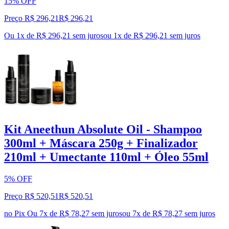
15% OFF
Preço R$ 296,21
R$
296
,
21
Ou 1x de R$ 296,21 sem juros
ou
1
x de
R$ 296,21
sem juros
Kit Aneethun Absolute Oil - Shampoo
300ml + Máscara 250g + Finalizador
210ml + Umectante 110ml + Óleo 55ml
5% OFF
Preço R$ 520,51
R$
520
,
51
no Pix
Ou 7x de R$ 78,27 sem juros
ou
7
x de
R$ 78,27
sem juros