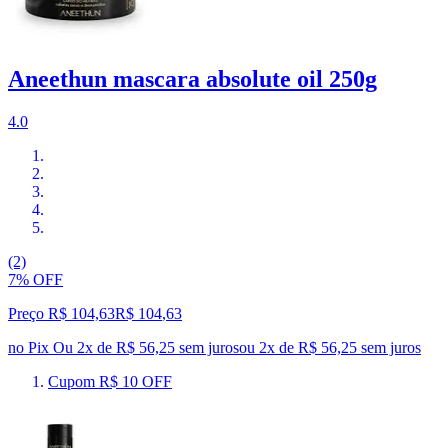
Aneethun mascara absolute oil 250g
4.0
(2)
7% OFF
Preço R$ 104,63
R$
104
,
63
no Pix
Ou 2x de R$ 56,25 sem juros
ou
2
x de
R$ 56,25
sem juros
Cupom R$ 10 OFF