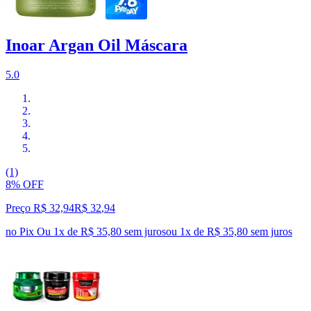
Inoar Argan Oil Máscara
5.0
(1)
8% OFF
Preço R$ 32,94
R$
32
,
94
no Pix
Ou 1x de R$ 35,80 sem juros
ou
1
x de
R$ 35,80
sem juros