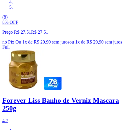
(8)
8% OFF
Preço R$ 27,51
R$
27
,
51
no Pix
Ou 1x de R$ 29,90 sem juros
ou
1
x de
R$ 29,90
sem juros
Full
Forever Liss Banho de Verniz Mascara
250g
4.7