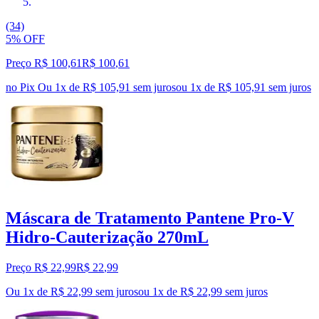
(34)
5% OFF
Preço R$ 100,61
R$
100
,
61
no Pix
Ou 1x de R$ 105,91 sem juros
ou
1
x de
R$ 105,91
sem juros
Máscara de Tratamento Pantene Pro-V
Hidro-Cauterização 270mL
Preço R$ 22,99
R$
22
,
99
Ou 1x de R$ 22,99 sem juros
ou
1
x de
R$ 22,99
sem juros