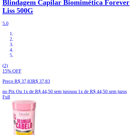
Blindagem Capilar Biomimética Forever
Liss 500G
5.0
(2)
15% OFF
Preço R$ 37,83
R$
37
,
83
no Pix
Ou 1x de R$ 44,50 sem juros
ou
1
x de
R$ 44,50
sem juros
Full