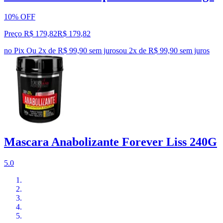
10% OFF
Preço R$ 179,82
R$
179
,
82
no Pix
Ou 2x de R$ 99,90 sem juros
ou
2
x de
R$ 99,90
sem juros
Mascara Anabolizante Forever Liss 240G
5.0