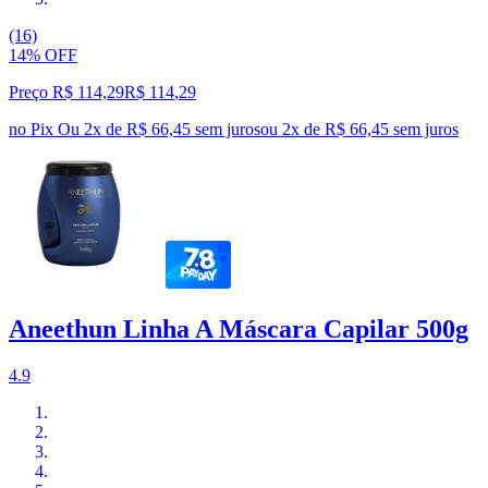
(16)
14% OFF
Preço R$ 114,29
R$
114
,
29
no Pix
Ou 2x de R$ 66,45 sem juros
ou
2
x de
R$ 66,45
sem juros
Aneethun Linha A Máscara Capilar 500g
4.9