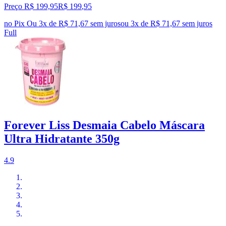
Preço R$ 199,95
R$
199
,
95
no Pix
Ou 3x de R$ 71,67 sem juros
ou
3
x de
R$ 71,67
sem juros
Full
Forever Liss Desmaia Cabelo Máscara
Ultra Hidratante 350g
4.9