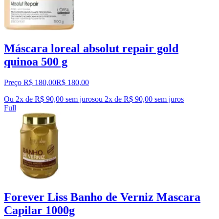
Máscara loreal absolut repair gold
quinoa 500 g
Preço R$ 180,00
R$
180
,
00
Ou 2x de R$ 90,00 sem juros
ou
2
x de
R$ 90,00
sem juros
Full
Forever Liss Banho de Verniz Mascara
Capilar 1000g