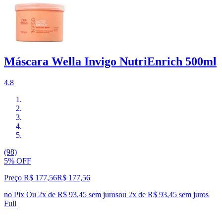
Máscara Wella Invigo NutriEnrich 500ml
4.8
(98)
5% OFF
Preço R$ 177,56
R$
177
,
56
no Pix
Ou 2x de R$ 93,45 sem juros
ou
2
x de
R$ 93,45
sem juros
Full