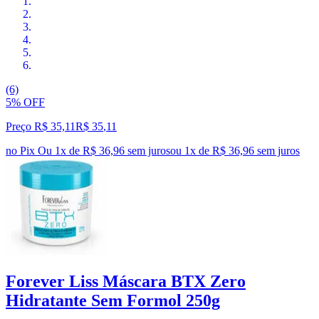
(6)
5% OFF
Preço R$ 35,11
R$
35
,
11
no Pix
Ou 1x de R$ 36,96 sem juros
ou
1
x de
R$ 36,96
sem juros
Forever Liss Máscara BTX Zero
Hidratante Sem Formol 250g