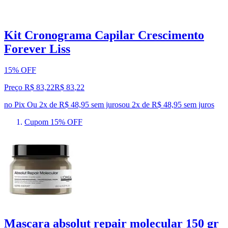
Kit Cronograma Capilar Crescimento
Forever Liss
15% OFF
Preço R$ 83,22
R$
83
,
22
no Pix
Ou 2x de R$ 48,95 sem juros
ou
2
x de
R$ 48,95
sem juros
Cupom 15% OFF
Mascara absolut repair molecular 150 gr