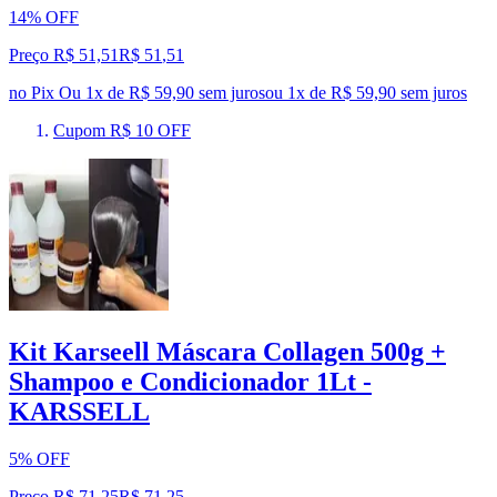
14% OFF
Preço R$ 51,51
R$
51
,
51
no Pix
Ou 1x de R$ 59,90 sem juros
ou
1
x de
R$ 59,90
sem juros
Cupom R$ 10 OFF
Kit Karseell Máscara Collagen 500g +
Shampoo e Condicionador 1Lt -
KARSSELL
5% OFF
Preço R$ 71,25
R$
71
,
25