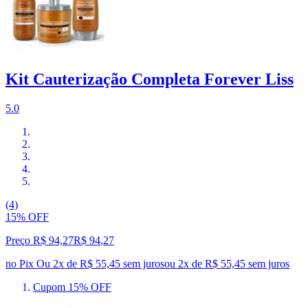
Kit Cauterização Completa Forever Liss
5.0
(4)
15% OFF
Preço R$ 94,27
R$
94
,
27
no Pix
Ou 2x de R$ 55,45 sem juros
ou
2
x de
R$ 55,45
sem juros
Cupom 15% OFF