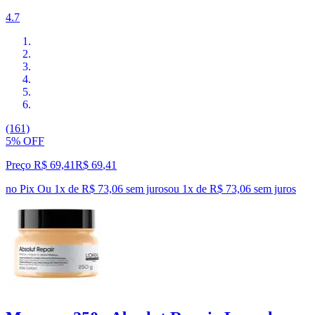
4.7
(161)
5% OFF
Preço R$ 69,41
R$
69
,
41
no Pix
Ou 1x de R$ 73,06 sem juros
ou
1
x de
R$ 73,06
sem juros