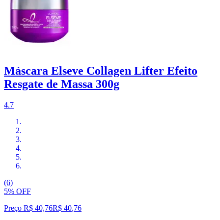
Máscara Elseve Collagen Lifter Efeito
Resgate de Massa 300g
4.7
(6)
5% OFF
Preço R$ 40,76
R$
40
,
76