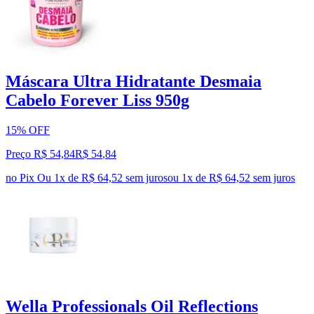
Máscara Ultra Hidratante Desmaia
Cabelo Forever Liss 950g
15% OFF
Preço R$ 54,84
R$
54
,
84
no Pix
Ou 1x de R$ 64,52 sem juros
ou
1
x de
R$ 64,52
sem juros
Wella Professionals Oil Reflections