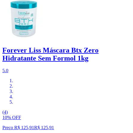
Forever Liss Máscara Btx Zero
Hidratante Sem Formol 1kg
5.0
(4)
10% OFF
Preço R$ 125,91
R$
125
,
91