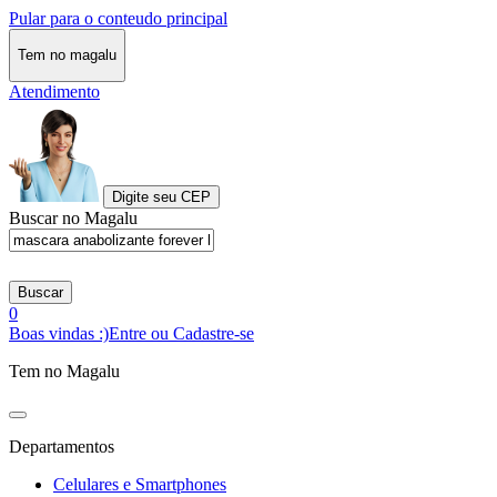
Pular para o conteudo principal
Tem no magalu
Atendimento
Digite seu CEP
Buscar no Magalu
Buscar
0
Boas vindas :)
Entre ou Cadastre-se
Tem no Magalu
Departamentos
Celulares e Smartphones