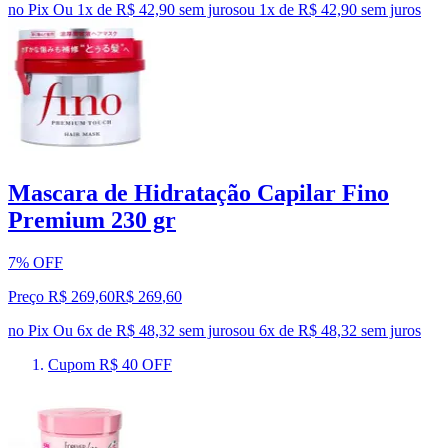
no Pix
Ou 1x de R$ 42,90 sem juros
ou
1
x de
R$ 42,90
sem juros
Mascara de Hidratação Capilar Fino
Premium 230 gr
7% OFF
Preço R$ 269,60
R$
269
,
60
no Pix
Ou 6x de R$ 48,32 sem juros
ou
6
x de
R$ 48,32
sem juros
Cupom R$ 40 OFF