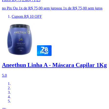
no Pix
Ou 1x de R$ 75,00 sem juros
ou
1
x de
R$ 75,00
sem juros
Cupom R$ 10 OFF
Aneethun Linha A - Máscara Capilar 1Kg
5.0