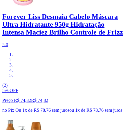
Forever Liss Desmaia Cabelo Máscara
Ultra Hidratante 950g Hidratação
Intensa Maciez Brilho Controle de Frizz
5.0
(2)
5% OFF
Preço R$ 74,82
R$
74
,
82
no Pix
Ou 1x de R$ 78,76 sem juros
ou
1
x de
R$ 78,76
sem juros