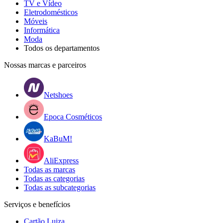
TV e Vídeo
Eletrodomésticos
Móveis
Informática
Moda
Todos os departamentos
Nossas marcas e parceiros
Netshoes
Epoca Cosméticos
KaBuM!
AliExpress
Todas as marcas
Todas as categorias
Todas as subcategorias
Serviços e benefícios
Cartão Luiza