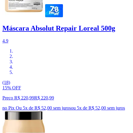
Máscara Absolut Repair Loreal 500g
4.9
(18)
15% OFF
Preço R$ 220,99
R$
220
,
99
no Pix
Ou 5x de R$ 52,00 sem juros
ou
5
x de
R$ 52,00
sem juros