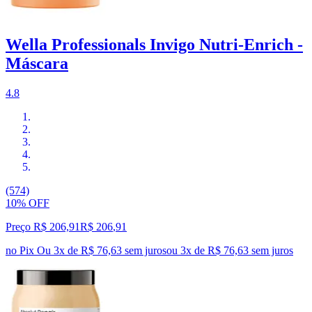
Wella Professionals Invigo Nutri-Enrich -
Máscara
4.8
(574)
10% OFF
Preço R$ 206,91
R$
206
,
91
no Pix
Ou 3x de R$ 76,63 sem juros
ou
3
x de
R$ 76,63
sem juros