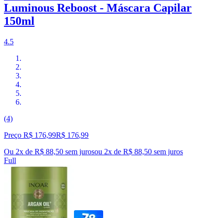
Luminous Reboost - Máscara Capilar
150ml
4.5
(4)
Preço R$ 176,99
R$
176
,
99
Ou 2x de R$ 88,50 sem juros
ou
2
x de
R$ 88,50
sem juros
Full