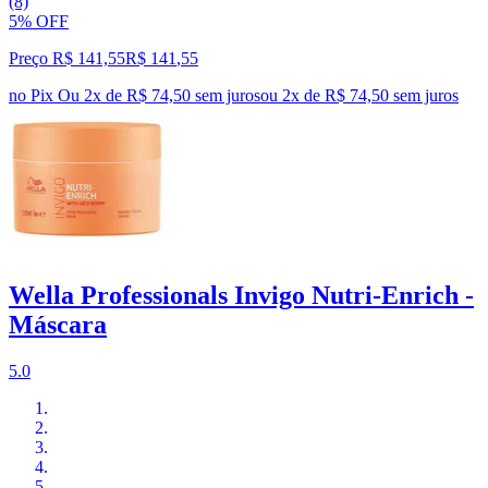
(8)
5% OFF
Preço R$ 141,55
R$
141
,
55
no Pix
Ou 2x de R$ 74,50 sem juros
ou
2
x de
R$ 74,50
sem juros
Wella Professionals Invigo Nutri-Enrich -
Máscara
5.0