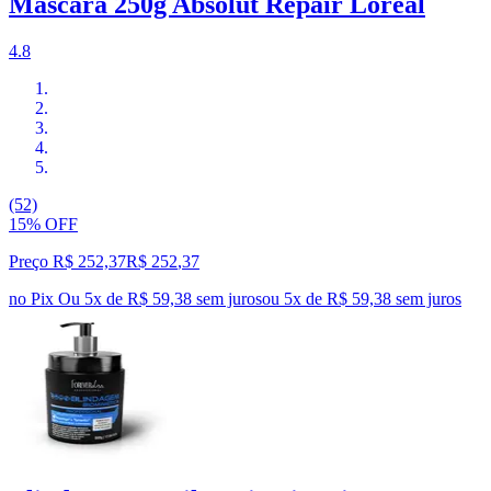
Mascara 250g Absolut Repair Loreal
4.8
(52)
15% OFF
Preço R$ 252,37
R$
252
,
37
no Pix
Ou 5x de R$ 59,38 sem juros
ou
5
x de
R$ 59,38
sem juros