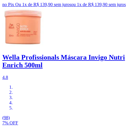
no Pix
Ou 1x de R$ 139,90 sem juros
ou
1
x de
R$ 139,90
sem juros
Wella Profissionals Máscara Invigo Nutri
Enrich 500ml
4.8
(98)
7% OFF