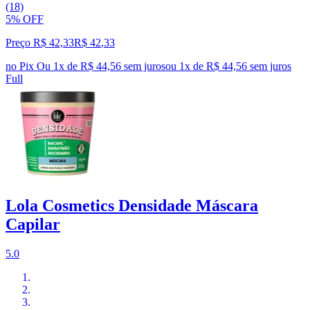
(18)
5% OFF
Preço R$ 42,33
R$
42
,
33
no Pix
Ou 1x de R$ 44,56 sem juros
ou
1
x de
R$ 44,56
sem juros
Full
Lola Cosmetics Densidade Máscara
Capilar
5.0