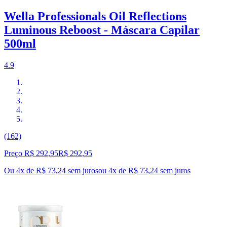
Wella Professionals Oil Reflections
Luminous Reboost - Máscara Capilar
500ml
4.9
(162)
Preço R$ 292,95
R$
292
,
95
Ou 4x de R$ 73,24 sem juros
ou
4
x de
R$ 73,24
sem juros