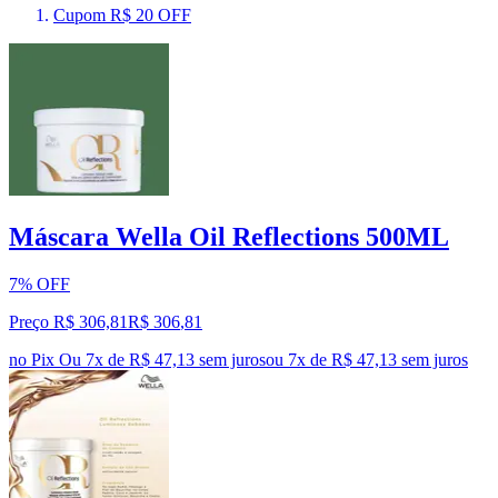
Cupom R$ 20 OFF
Máscara Wella Oil Reflections 500ML
7% OFF
Preço R$ 306,81
R$
306
,
81
no Pix
Ou 7x de R$ 47,13 sem juros
ou
7
x de
R$ 47,13
sem juros