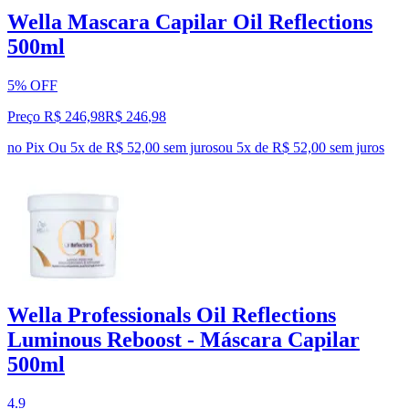
Wella Mascara Capilar Oil Reflections
500ml
5% OFF
Preço R$ 246,98
R$
246
,
98
no Pix
Ou 5x de R$ 52,00 sem juros
ou
5
x de
R$ 52,00
sem juros
Wella Professionals Oil Reflections
Luminous Reboost - Máscara Capilar
500ml
4.9