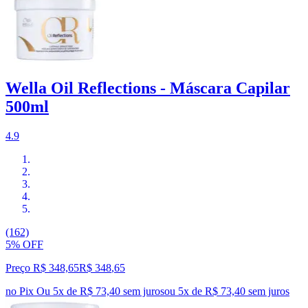
Wella Oil Reflections - Máscara Capilar
500ml
4.9
(162)
5% OFF
Preço R$ 348,65
R$
348
,
65
no Pix
Ou 5x de R$ 73,40 sem juros
ou
5
x de
R$ 73,40
sem juros