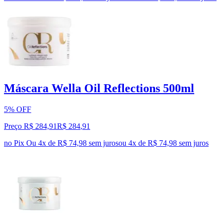
Máscara Wella Oil Reflections 500ml
5% OFF
Preço R$ 284,91
R$
284
,
91
no Pix
Ou 4x de R$ 74,98 sem juros
ou
4
x de
R$ 74,98
sem juros