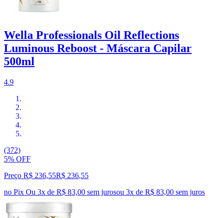
Wella Professionals Oil Reflections
Luminous Reboost - Máscara Capilar
500ml
4.9
(372)
5% OFF
Preço R$ 236,55
R$
236
,
55
no Pix
Ou 3x de R$ 83,00 sem juros
ou
3
x de
R$ 83,00
sem juros