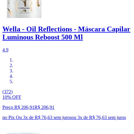
Wella - Oil Reflections - Máscara Capilar
Luminous Reboost 500 Ml
4.9
(372)
10% OFF
Preço R$ 206,91
R$
206
,
91
no Pix
Ou 3x de R$ 76,63 sem juros
ou
3
x de
R$ 76,63
sem juros