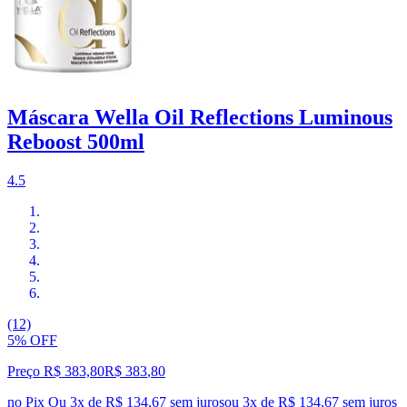
Máscara Wella Oil Reflections Luminous
Reboost 500ml
4.5
(12)
5% OFF
Preço R$ 383,80
R$
383
,
80
no Pix
Ou 3x de R$ 134,67 sem juros
ou
3
x de
R$ 134,67
sem juros