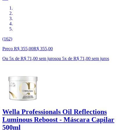
(162)
Preço R$ 355,00
R$
355
,
00
Ou 5x de R$ 71,00 sem juros
ou
5
x de
R$ 71,00
sem juros
Wella Professionals Oil Reflections
Luminous Reboost - Máscara Capilar
500ml