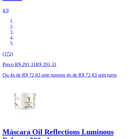
4.9
(372)
Preço R$ 291,31
R$
291
,
31
Ou 4x de R$ 72,83 sem juros
ou
4
x de
R$ 72,83
sem juros
Máscara Oil Reflections Luminous