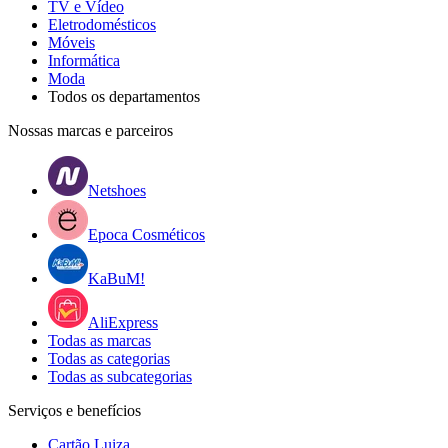
TV e Vídeo
Eletrodomésticos
Móveis
Informática
Moda
Todos os departamentos
Nossas marcas e parceiros
Netshoes
Epoca Cosméticos
KaBuM!
AliExpress
Todas as marcas
Todas as categorias
Todas as subcategorias
Serviços e benefícios
Cartão Luiza