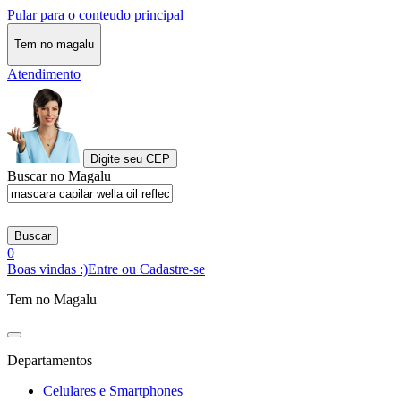
Pular para o conteudo principal
Tem no magalu
Atendimento
Digite seu CEP
Buscar no Magalu
Buscar
0
Boas vindas :)
Entre ou Cadastre-se
Tem no Magalu
Departamentos
Celulares e Smartphones