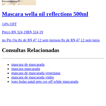
Mascara wella oil reflections 500ml
14% OFF
Preço R$ 324,19
R$
324
,
19
no Pix
Ou 8x de R$ 47,12 sem juros
ou
8
x de
R$ 47,12
sem juros
Consultas Relacionadas
mascara de mascarada
mascara mascarada
mascara de mascarada veneziana
mascara de mascarada vinho
jogo bolas natal pets cor off white mascarada