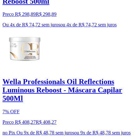
Reboost 500ml
Preço R$ 298,89
R$
298
,
89
Ou 4x de R$ 74,72 sem juros
ou
4
x de
R$ 74,72
sem juros
Wella Professionals Oil Reflections
Luminous Reboost - Máscara Capilar
500Ml
7% OFF
Preço R$ 408,27
R$
408
,
27
no Pix
Ou 9x de R$ 48,78 sem juros
ou
9
x de
R$ 48,78
sem juros