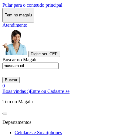
Pular para o conteudo principal
Tem no magalu
Atendimento
Digite seu CEP
Buscar no Magalu
Buscar
0
Boas vindas :)
Entre ou Cadastre-se
Tem no Magalu
Departamentos
Celulares e Smartphones