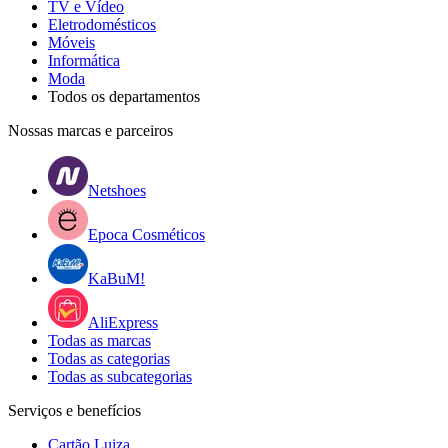
TV e Vídeo
Eletrodomésticos
Móveis
Informática
Moda
Todos os departamentos
Nossas marcas e parceiros
Netshoes
Epoca Cosméticos
KaBuM!
AliExpress
Todas as marcas
Todas as categorias
Todas as subcategorias
Serviços e benefícios
Cartão Luiza