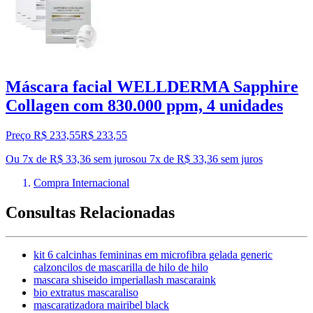
Máscara facial WELLDERMA Sapphire
Collagen com 830.000 ppm, 4 unidades
Preço R$ 233,55
R$
233
,
55
Ou 7x de R$ 33,36 sem juros
ou
7
x de
R$ 33,36
sem juros
Compra Internacional
Consultas Relacionadas
kit 6 calcinhas femininas em microfibra gelada generic
calzoncilos de mascarilla de hilo de hilo
mascara shiseido imperiallash mascaraink
bio extratus mascaraliso
mascaratizadora mairibel black