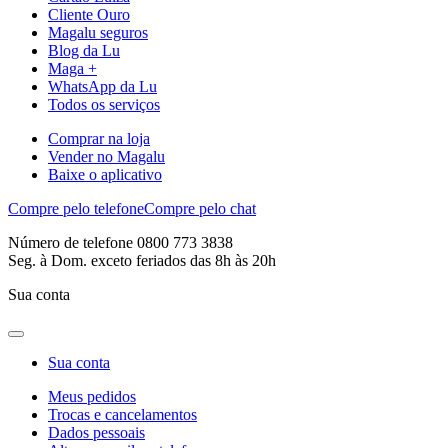
Cliente Ouro
Magalu seguros
Blog da Lu
Maga +
WhatsApp da Lu
Todos os serviços
Comprar na loja
Vender no Magalu
Baixe o aplicativo
Compre pelo telefone
Compre pelo chat
Número de telefone 0800 773 3838
Seg. à Dom. exceto feriados das 8h às 20h
Sua conta
Sua conta
Meus pedidos
Trocas e cancelamentos
Dados pessoais