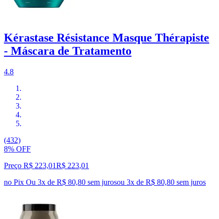
Kérastase Résistance Masque Thérapiste
- Máscara de Tratamento
4.8
(432)
8% OFF
Preço R$ 223,01
R$
223
,
01
no Pix
Ou 3x de R$ 80,80 sem juros
ou
3
x de
R$ 80,80
sem juros