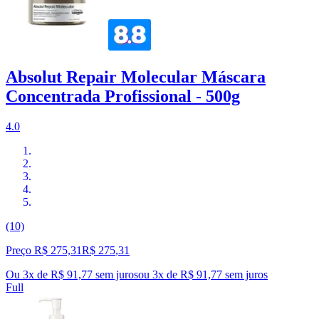
Absolut Repair Molecular Máscara
Concentrada Profissional - 500g
4.0
(10)
Preço R$ 275,31
R$
275
,
31
Ou 3x de R$ 91,77 sem juros
ou
3
x de
R$ 91,77
sem juros
Full