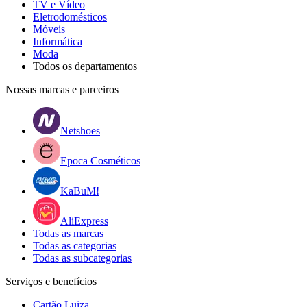
TV e Vídeo
Eletrodomésticos
Móveis
Informática
Moda
Todos os departamentos
Nossas marcas e parceiros
Netshoes
Epoca Cosméticos
KaBuM!
AliExpress
Todas as marcas
Todas as categorias
Todas as subcategorias
Serviços e benefícios
Cartão Luiza