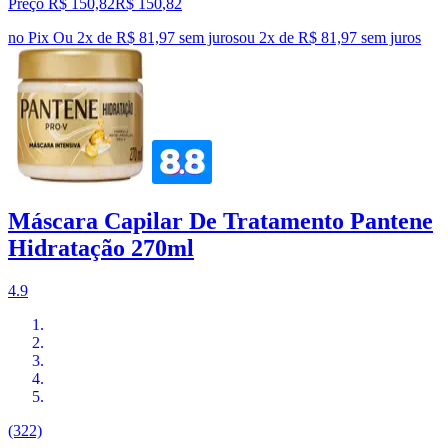
Preço R$ 150,82
R$
150
,
82
no Pix
Ou 2x de R$ 81,97 sem juros
ou
2
x de
R$ 81,97
sem juros
Máscara Capilar De Tratamento Pantene
Hidratação 270ml
4.9
(322)