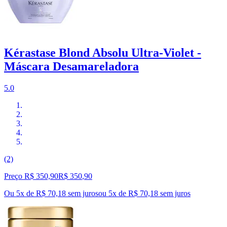
Kérastase Blond Absolu Ultra-Violet -
Máscara Desamareladora
5.0
(2)
Preço R$ 350,90
R$
350
,
90
Ou 5x de R$ 70,18 sem juros
ou
5
x de
R$ 70,18
sem juros