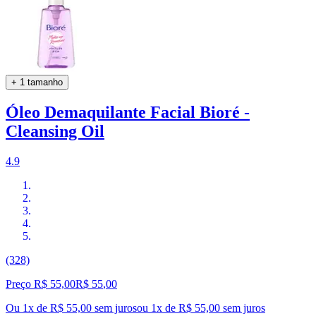
+ 1 tamanho
Óleo Demaquilante Facial Bioré -
Cleansing Oil
4.9
(328)
Preço R$ 55,00
R$
55
,
00
Ou 1x de R$ 55,00 sem juros
ou
1
x de
R$ 55,00
sem juros