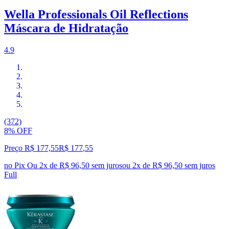
Wella Professionals Oil Reflections
Máscara de Hidratação
4.9
(372)
8% OFF
Preço R$ 177,55
R$
177
,
55
no Pix
Ou 2x de R$ 96,50 sem juros
ou
2
x de
R$ 96,50
sem juros
Full