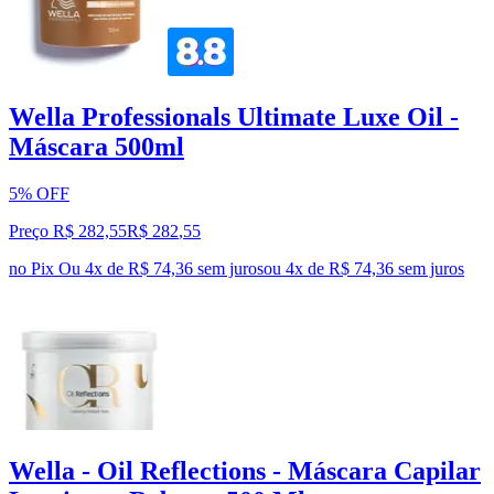
Wella Professionals Ultimate Luxe Oil -
Máscara 500ml
5% OFF
Preço R$ 282,55
R$
282
,
55
no Pix
Ou 4x de R$ 74,36 sem juros
ou
4
x de
R$ 74,36
sem juros
Wella - Oil Reflections - Máscara Capilar