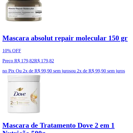
Mascara absolut repair molecular 150 gr
10% OFF
Preço R$ 179,82
R$
179
,
82
no Pix
Ou 2x de R$ 99,90 sem juros
ou
2
x de
R$ 99,90
sem juros
Mascara de Tratamento Dove 2 em 1