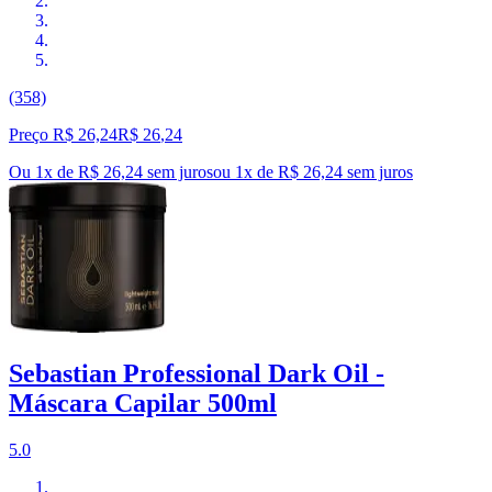
(358)
Preço R$ 26,24
R$
26
,
24
Ou 1x de R$ 26,24 sem juros
ou
1
x de
R$ 26,24
sem juros
Sebastian Professional Dark Oil -
Máscara Capilar 500ml
5.0