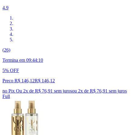
4.9
(26)
Termina em
09:44:09
5% OFF
Preço R$ 146,12
R$
146
,
12
no Pix
Ou 2x de R$ 76,91 sem juros
ou
2
x de
R$ 76,91
sem juros
Full