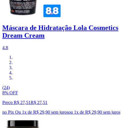
Máscara de Hidratação Lola Cosmetics
Dream Cream
4.8
(24)
8% OFF
Preço R$ 27,51
R$
27
,
51
no Pix
Ou 1x de R$ 29,90 sem juros
ou
1
x de
R$ 29,90
sem juros