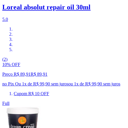
Loreal absolut repair oil 30ml
5.0
(2)
10% OFF
Preço R$ 89,91
R$
89
,
91
no Pix
Ou 1x de R$ 99,90 sem juros
ou
1
x de
R$ 99,90
sem juros
Cupom R$ 10 OFF
Full