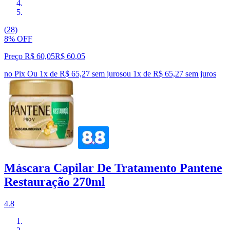
(28)
8% OFF
Preço R$ 60,05
R$
60
,
05
no Pix
Ou 1x de R$ 65,27 sem juros
ou
1
x de
R$ 65,27
sem juros
Máscara Capilar De Tratamento Pantene
Restauração 270ml
4.8