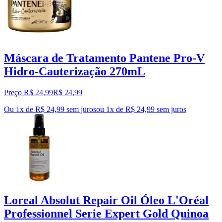
Máscara de Tratamento Pantene Pro-V
Hidro-Cauterização 270mL
Preço R$ 24,99
R$
24
,
99
Ou 1x de R$ 24,99 sem juros
ou
1
x de
R$ 24,99
sem juros
Loreal Absolut Repair Oil Óleo L'Oréal
Professionnel Serie Expert Gold Quinoa