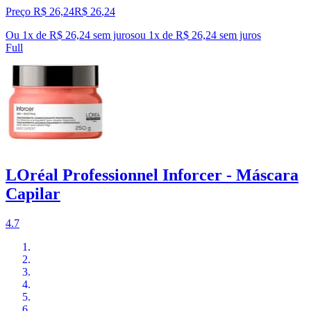
Preço R$ 26,24
R$
26
,
24
Ou 1x de R$ 26,24 sem juros
ou
1
x de
R$ 26,24
sem juros
Full
LOréal Professionnel Inforcer - Máscara
Capilar
4.7