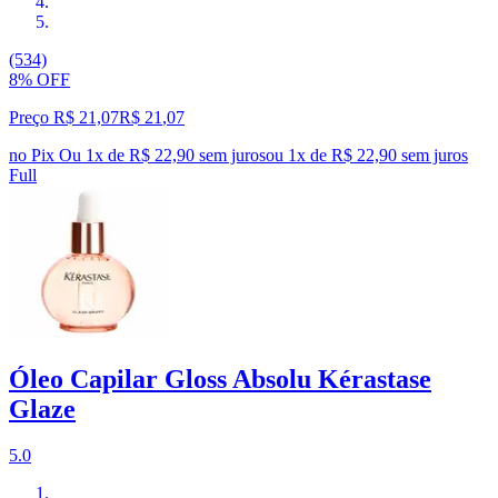
(534)
8% OFF
Preço R$ 21,07
R$
21
,
07
no Pix
Ou 1x de R$ 22,90 sem juros
ou
1
x de
R$ 22,90
sem juros
Full
Óleo Capilar Gloss Absolu Kérastase
Glaze
5.0