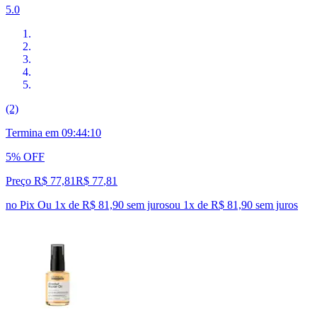
5.0
(2)
Termina em
09:44:09
5% OFF
Preço R$ 77,81
R$
77
,
81
no Pix
Ou 1x de R$ 81,90 sem juros
ou
1
x de
R$ 81,90
sem juros