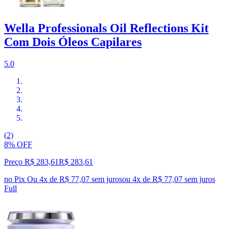
Wella Professionals Oil Reflections Kit
Com Dois Óleos Capilares
5.0
(2)
8% OFF
Preço R$ 283,61
R$
283
,
61
no Pix
Ou 4x de R$ 77,07 sem juros
ou
4
x de
R$ 77,07
sem juros
Full