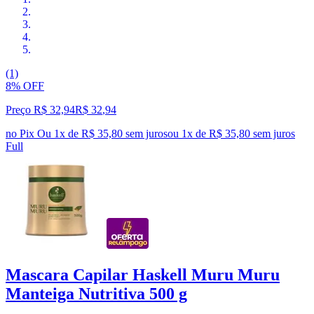
(1)
8% OFF
Preço R$ 32,94
R$
32
,
94
no Pix
Ou 1x de R$ 35,80 sem juros
ou
1
x de
R$ 35,80
sem juros
Full
Mascara Capilar Haskell Muru Muru
Manteiga Nutritiva 500 g