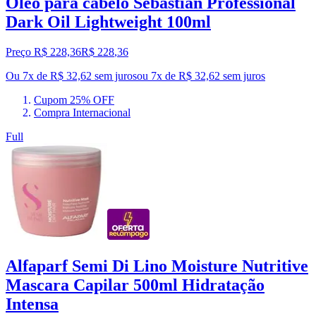
Óleo para cabelo Sebastian Professional
Dark Oil Lightweight 100ml
Preço R$ 228,36
R$
228
,
36
Ou 7x de R$ 32,62 sem juros
ou
7
x de
R$ 32,62
sem juros
Cupom 25% OFF
Compra Internacional
Full
Alfaparf Semi Di Lino Moisture Nutritive
Mascara Capilar 500ml Hidratação
Intensa