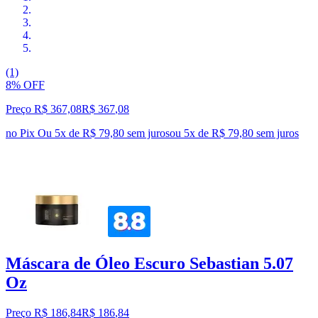
(1)
8% OFF
Preço R$ 367,08
R$
367
,
08
no Pix
Ou 5x de R$ 79,80 sem juros
ou
5
x de
R$ 79,80
sem juros
Máscara de Óleo Escuro Sebastian 5.07
Oz
Preço R$ 186,84
R$
186
,
84