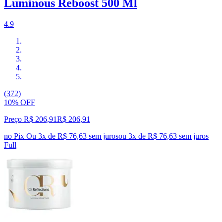
Luminous Reboost 500 Ml
4.9
(372)
10% OFF
Preço R$ 206,91
R$
206
,
91
no Pix
Ou 3x de R$ 76,63 sem juros
ou
3
x de
R$ 76,63
sem juros
Full