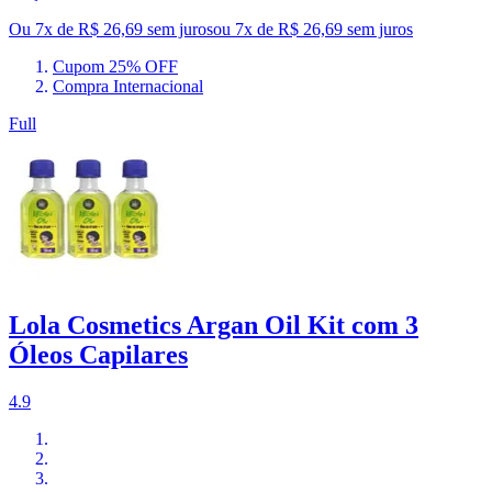
Ou 7x de R$ 26,69 sem juros
ou
7
x de
R$ 26,69
sem juros
Cupom 25% OFF
Compra Internacional
Full
Lola Cosmetics Argan Oil Kit com 3
Óleos Capilares
4.9