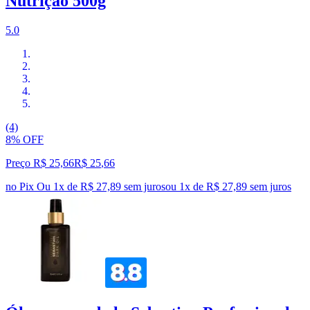
Nutrição 500g
5.0
(4)
8% OFF
Preço R$ 25,66
R$
25
,
66
no Pix
Ou 1x de R$ 27,89 sem juros
ou
1
x de
R$ 27,89
sem juros