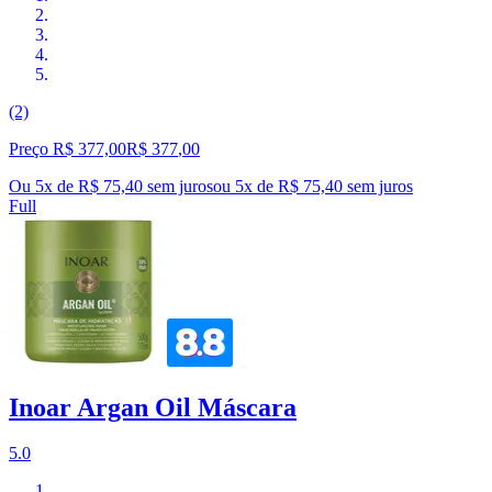
(2)
Preço R$ 377,00
R$
377
,
00
Ou 5x de R$ 75,40 sem juros
ou
5
x de
R$ 75,40
sem juros
Full
Inoar Argan Oil Máscara
5.0