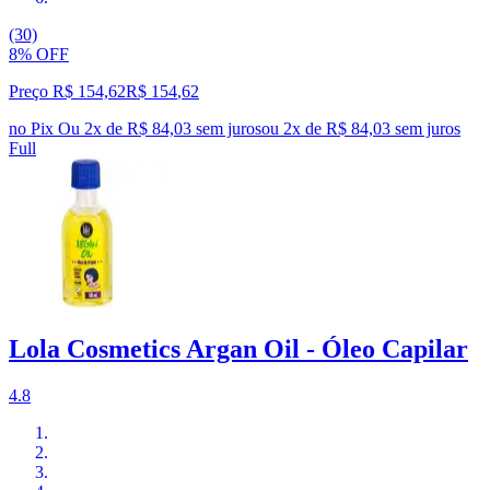
(30)
8% OFF
Preço R$ 154,62
R$
154
,
62
no Pix
Ou 2x de R$ 84,03 sem juros
ou
2
x de
R$ 84,03
sem juros
Full
Lola Cosmetics Argan Oil - Óleo Capilar
4.8