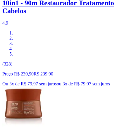
10in1 - 90m Restaurador Tratamento
Cabelos
4.9
(328)
Preço R$ 239,90
R$
239
,
90
Ou 3x de R$ 79,97 sem juros
ou
3
x de
R$ 79,97
sem juros