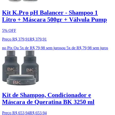
Kit K.Pro pH Balancer - Shampoo 1
Litro + Máscara 500gr + Válvula Pump
5% OFF
Preço R$ 379,91
R$
379
,
91
no Pix
Ou 5x de R$ 79,98 sem juros
ou
5
x de
R$ 79,98
sem juros
Kit de Shampoo, Condicionador e
Máscara de Queratina BK 3250 ml
Preço R$ 653,94
R$
653
,
94