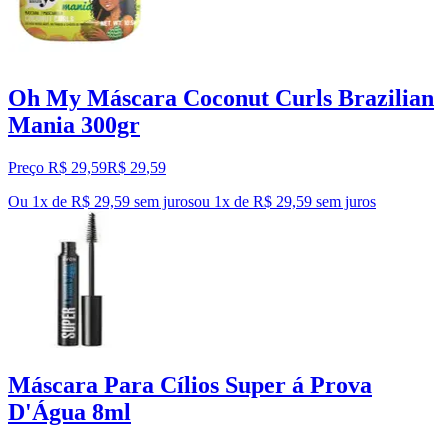
Oh My Máscara Coconut Curls Brazilian
Mania 300gr
Preço R$ 29,59
R$
29
,
59
Ou 1x de R$ 29,59 sem juros
ou
1
x de
R$ 29,59
sem juros
Máscara Para Cílios Super á Prova
D'Água 8ml