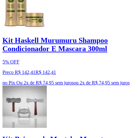
Kit Haskell Murumuru Shampoo
Condicionador E Mascara 300ml
5% OFF
Preço R$ 142,41
R$
142
,
41
no Pix
Ou 2x de R$ 74,95 sem juros
ou
2
x de
R$ 74,95
sem juros