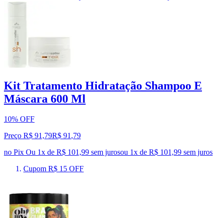
Kit Tratamento Hidratação Shampoo E
Máscara 600 Ml
10% OFF
Preço R$ 91,79
R$
91
,
79
no Pix
Ou 1x de R$ 101,99 sem juros
ou
1
x de
R$ 101,99
sem juros
Cupom R$ 15 OFF