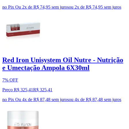
no Pix
Ou 2x de R$ 74,95 sem juros
ou
2
x de
R$ 74,95
sem juros
Red Iron Unisystem Oil Nutre - Nutrição
e Umectação Ampola 6X30ml
7% OFF
Preço R$ 325,41
R$
325
,
41
no Pix
Ou 4x de R$ 87,48 sem juros
ou
4
x de
R$ 87,48
sem juros