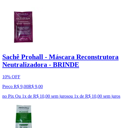
Sachê Prohall - Máscara Reconstrutora
Neutralizadora - BRINDE
10% OFF
Preço R$ 9,00
R$
9
,
00
no Pix
Ou 1x de R$ 10,00 sem juros
ou
1
x de
R$ 10,00
sem juros