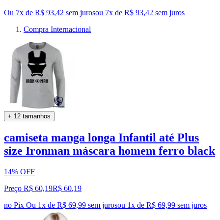
Ou 7x de R$ 93,42 sem juros
ou
7
x de
R$ 93,42
sem juros
Compra Internacional
+ 12 tamanhos
camiseta manga longa Infantil até Plus
size Ironman máscara homem ferro black
14% OFF
Preço R$ 60,19
R$
60
,
19
no Pix
Ou 1x de R$ 69,99 sem juros
ou
1
x de
R$ 69,99
sem juros