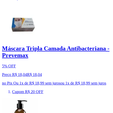
Máscara Tripla Camada Antibacteriana -
Prevemax
5% OFF
Preço R$ 18,04
R$
18
,
04
no Pix
Ou 1x de R$ 18,99 sem juros
ou
1
x de
R$ 18,99
sem juros
Cupom R$ 20 OFF