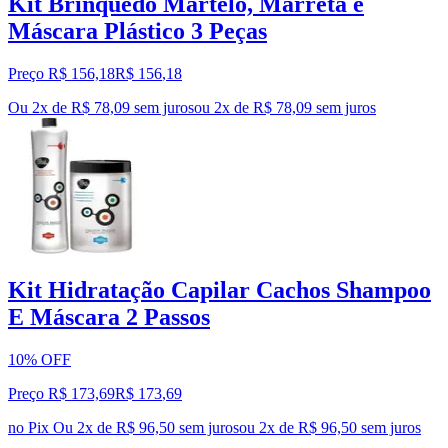
Kit Brinquedo Martelo, Marreta e
Máscara Plástico 3 Peças
Preço R$ 156,18
R$
156
,
18
Ou 2x de R$ 78,09 sem juros
ou
2
x de
R$ 78,09
sem juros
Kit Hidratação Capilar Cachos Shampoo
E Máscara 2 Passos
10% OFF
Preço R$ 173,69
R$
173
,
69
no Pix
Ou 2x de R$ 96,50 sem juros
ou
2
x de
R$ 96,50
sem juros