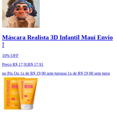
Máscara Realista 3D Infantil Mauí Envio
!
10% OFF
Preço R$ 17,91
R$
17
,
91
no Pix
Ou 1x de R$ 19,90 sem juros
ou
1
x de
R$ 19,90
sem juros