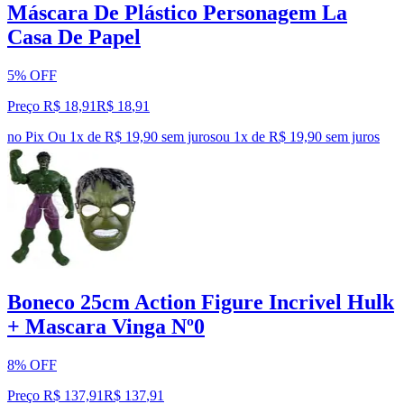
Máscara De Plástico Personagem La
Casa De Papel
5% OFF
Preço R$ 18,91
R$
18
,
91
no Pix
Ou 1x de R$ 19,90 sem juros
ou
1
x de
R$ 19,90
sem juros
Boneco 25cm Action Figure Incrivel Hulk
+ Mascara Vinga Nº0
8% OFF
Preço R$ 137,91
R$
137
,
91