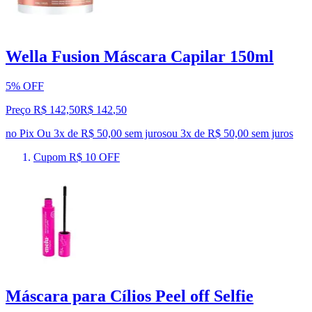
Wella Fusion Máscara Capilar 150ml
5% OFF
Preço R$ 142,50
R$
142
,
50
no Pix
Ou 3x de R$ 50,00 sem juros
ou
3
x de
R$ 50,00
sem juros
Cupom R$ 10 OFF
Máscara para Cílios Peel off Selfie