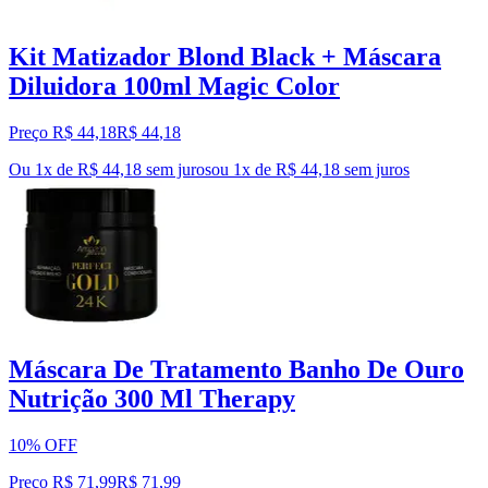
Kit Matizador Blond Black + Máscara
Diluidora 100ml Magic Color
Preço R$ 44,18
R$
44
,
18
Ou 1x de R$ 44,18 sem juros
ou
1
x de
R$ 44,18
sem juros
Máscara De Tratamento Banho De Ouro
Nutrição 300 Ml Therapy
10% OFF
Preço R$ 71,99
R$
71
,
99