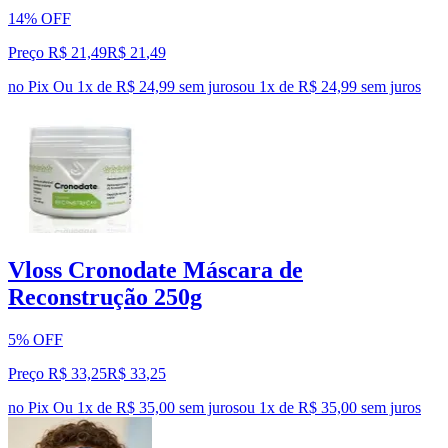
14% OFF
Preço R$ 21,49
R$
21
,
49
no Pix
Ou 1x de R$ 24,99 sem juros
ou
1
x de
R$ 24,99
sem juros
Vloss Cronodate Máscara de
Reconstrução 250g
5% OFF
Preço R$ 33,25
R$
33
,
25
no Pix
Ou 1x de R$ 35,00 sem juros
ou
1
x de
R$ 35,00
sem juros