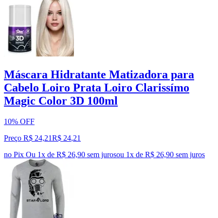
Máscara Hidratante Matizadora para
Cabelo Loiro Prata Loiro Clarissímo
Magic Color 3D 100ml
10% OFF
Preço R$ 24,21
R$
24
,
21
no Pix
Ou 1x de R$ 26,90 sem juros
ou
1
x de
R$ 26,90
sem juros