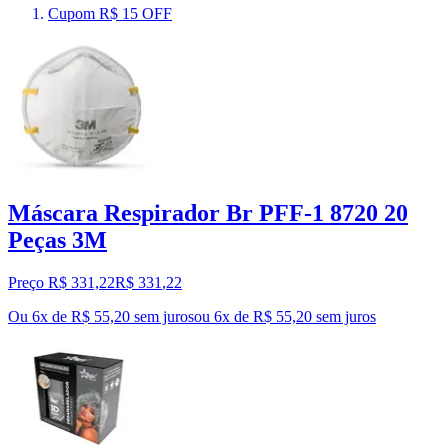
Cupom R$ 15 OFF
Máscara Respirador Br PFF-1 8720 20
Peças 3M
Preço R$ 331,22
R$
331
,
22
Ou 6x de R$ 55,20 sem juros
ou
6
x de
R$ 55,20
sem juros