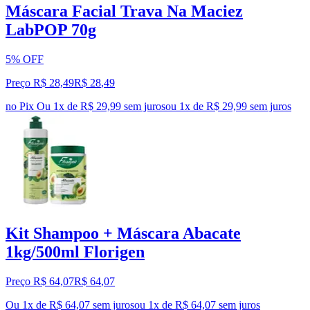
Máscara Facial Trava Na Maciez
LabPOP 70g
5% OFF
Preço R$ 28,49
R$
28
,
49
no Pix
Ou 1x de R$ 29,99 sem juros
ou
1
x de
R$ 29,99
sem juros
Kit Shampoo + Máscara Abacate
1kg/500ml Florigen
Preço R$ 64,07
R$
64
,
07
Ou 1x de R$ 64,07 sem juros
ou
1
x de
R$ 64,07
sem juros