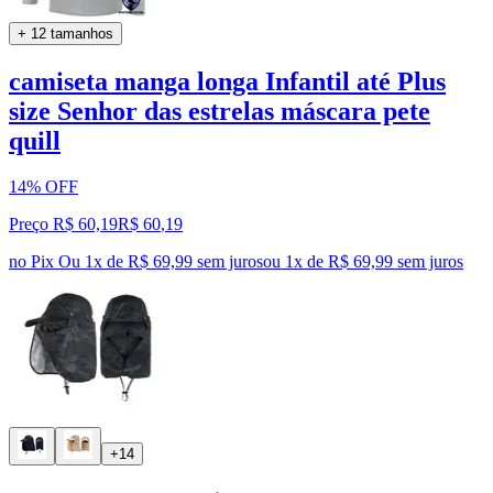
+ 12 tamanhos
camiseta manga longa Infantil até Plus
size Senhor das estrelas máscara pete
quill
14% OFF
Preço R$ 60,19
R$
60
,
19
no Pix
Ou 1x de R$ 69,99 sem juros
ou
1
x de
R$ 69,99
sem juros
+14