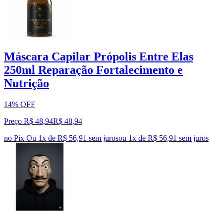
Máscara Capilar Própolis Entre Elas
250ml Reparação Fortalecimento e
Nutrição
14% OFF
Preço R$ 48,94
R$
48
,
94
no Pix
Ou 1x de R$ 56,91 sem juros
ou
1
x de
R$ 56,91
sem juros