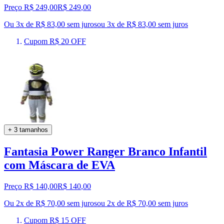
Preço R$ 249,00
R$
249
,
00
Ou 3x de R$ 83,00 sem juros
ou
3
x de
R$ 83,00
sem juros
Cupom R$ 20 OFF
+ 3 tamanhos
Fantasia Power Ranger Branco Infantil
com Máscara de EVA
Preço R$ 140,00
R$
140
,
00
Ou 2x de R$ 70,00 sem juros
ou
2
x de
R$ 70,00
sem juros
Cupom R$ 15 OFF