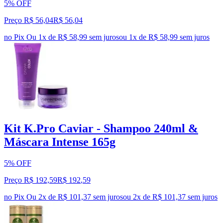
5% OFF
Preço R$ 56,04
R$
56
,
04
no Pix
Ou 1x de R$ 58,99 sem juros
ou
1
x de
R$ 58,99
sem juros
Kit K.Pro Caviar - Shampoo 240ml &
Máscara Intense 165g
5% OFF
Preço R$ 192,59
R$
192
,
59
no Pix
Ou 2x de R$ 101,37 sem juros
ou
2
x de
R$ 101,37
sem juros