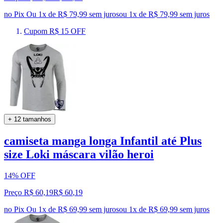
no Pix
Ou 1x de R$ 79,99 sem juros
ou
1
x de
R$ 79,99
sem juros
Cupom R$ 15 OFF
+ 12 tamanhos
camiseta manga longa Infantil até Plus
size Loki máscara vilão heroi
14% OFF
Preço R$ 60,19
R$
60
,
19
no Pix
Ou 1x de R$ 69,99 sem juros
ou
1
x de
R$ 69,99
sem juros