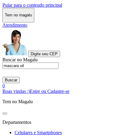
Pular para o conteudo principal
Tem no magalu
Atendimento
Digite seu CEP
Buscar no Magalu
Buscar
0
Boas vindas :)
Entre ou Cadastre-se
Tem no Magalu
Departamentos
Celulares e Smartphones