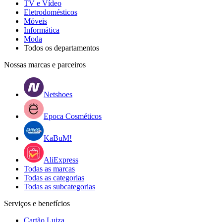
TV e Vídeo
Eletrodomésticos
Móveis
Informática
Moda
Todos os departamentos
Nossas marcas e parceiros
Netshoes
Epoca Cosméticos
KaBuM!
AliExpress
Todas as marcas
Todas as categorias
Todas as subcategorias
Serviços e benefícios
Cartão Luiza