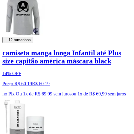
+ 12 tamanhos
camiseta manga longa Infantil até Plus
size capitão américa máscara black
14% OFF
Preço R$ 60,19
R$
60
,
19
no Pix
Ou 1x de R$ 69,99 sem juros
ou
1
x de
R$ 69,99
sem juros