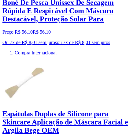
Boné De Pesca Unissex De Secagem
Rápida E Respirável Com Máscara
Destacável, Proteção Solar Para
Preço R$ 56,10
R$
56
,
10
Ou 7x de R$ 8,01 sem juros
ou
7
x de
R$ 8,01
sem juros
Compra Internacional
Espátulas Duplas de Silicone para
Skincare Aplicação de Máscara Facial e
Argila Bege OEM