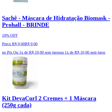
Sachê - Máscara de Hidratação Biomask -
Prohall - BRINDE
10% OFF
Preço R$ 9,00
R$
9
,
00
no Pix
Ou 1x de R$ 10,00 sem juros
ou
1
x de
R$ 10,00
sem juros
Kit DevaCurl 2 Cremes + 1 Máscara
(250g cada)