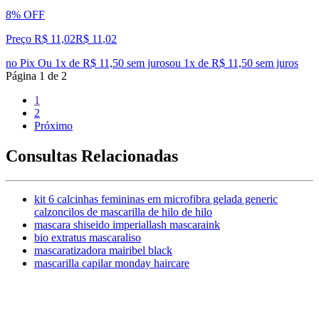
8% OFF
Preço R$ 11,02
R$
11
,
02
no Pix
Ou 1x de R$ 11,50 sem juros
ou
1
x de
R$ 11,50
sem juros
Página
1
de
2
1
2
Próximo
Consultas Relacionadas
kit 6 calcinhas femininas em microfibra gelada generic
calzoncilos de mascarilla de hilo de hilo
mascara shiseido imperiallash mascaraink
bio extratus mascaraliso
mascaratizadora mairibel black
mascarilla capilar monday haircare