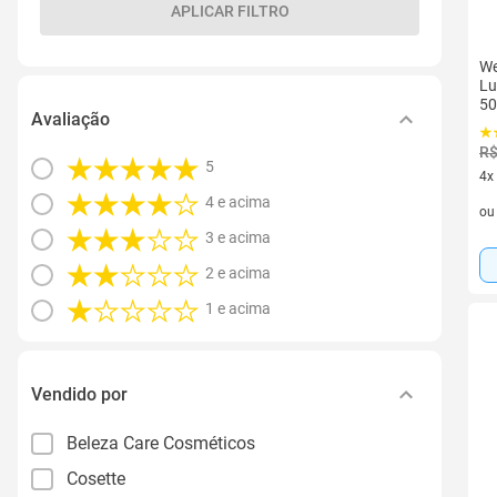
APLICAR FILTRO
We
Lu
50
Avaliação
R$
5
4x
4 v
4 e acima
o
3 e acima
2 e acima
1 e acima
Vendido por
Beleza Care Cosméticos
Cosette