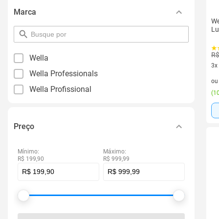
Marca
We
Lu
pesquisar
por
filtro
R$
Wella
3x
Wella Professionals
3 v
o
Wella Profissional
(
10
Preço
Mínimo:
Máximo:
R$ 199,90
R$ 999,99