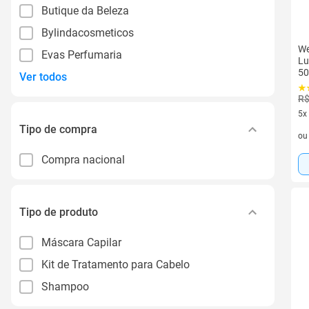
Butique da Beleza
Bylindacosmeticos
We
Evas Perfumaria
Lu
50
Ver todos
R$
5x
Tipo de compra
5 v
o
Compra nacional
Tipo de produto
Máscara Capilar
Kit de Tratamento para Cabelo
Shampoo