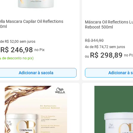
lla Mascara Capilar Oil Reflections
Máscara Oil Reflections 
0ml
Reboost 500ml
R$ 344,90
 de R$ 52,00 sem juros
4x de R$ 74,72 sem juros
ez de R$ 52,00 sem juros
R$ 246,98
no Pix
u
4 vez de R$ 74,72 sem juros
R$ 298,89
no Pi
ou
 de desconto no pix
)
Adicionar à sacola
Adicionar à 