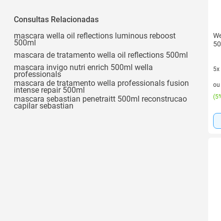
Consultas Relacionadas
mascara wella oil reflections luminous reboost
We
500ml
50
mascara de tratamento wella oil reflections 500ml
mascara invigo nutri enrich 500ml wella
5x
professionals
5 v
mascara de tratamento wella professionals fusion
o
intense repair 500ml
(
5%
mascara sebastian penetraitt 500ml reconstrucao
capilar sebastian