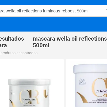
o Magalu
esultados
mascara wella oil reflection
ara
500ml
 produtos encontrados