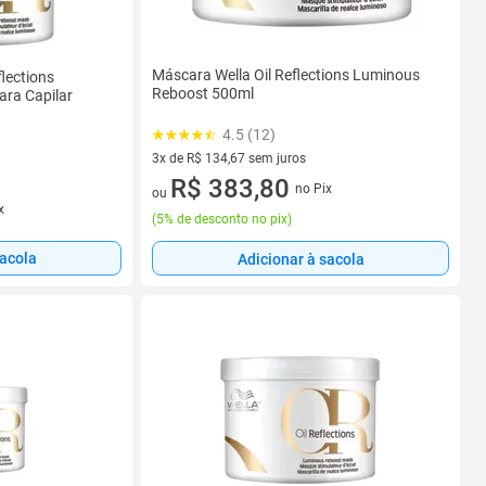
Máscara Wella Oil Reflections Luminous
flections
Reboost 500ml
ra Capilar
4.5 (12)
3x de R$ 134,67 sem juros
3 vez de R$ 134,67 sem juros
R$ 383,80
no Pix
ou
x
(
5% de desconto no pix
)
sacola
Adicionar à sacola