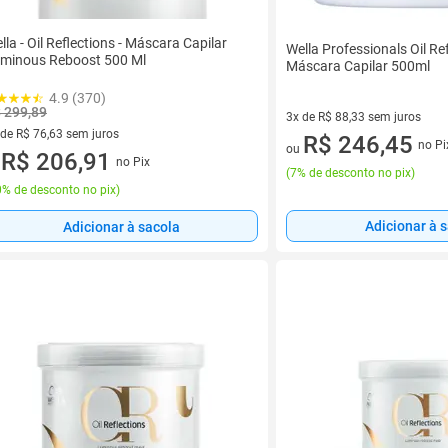
lla - Oil Reflections - Máscara Capilar
Wella Professionals Oil Ref
minous Reboost 500 Ml
Máscara Capilar 500ml
4.9 (370)
 299,89
3x de R$ 88,33 sem juros
 de R$ 76,63 sem juros
3 vez de R$ 88,33 sem juros
R$ 246,45
no Pi
ou
ez de R$ 76,63 sem juros
R$ 206,91
no Pix
u
(
7% de desconto no pix
)
% de desconto no pix
)
Adicionar à 
Adicionar à sacola