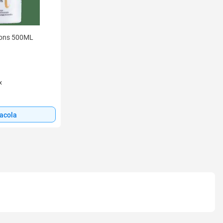
tions 500ML
x
sacola