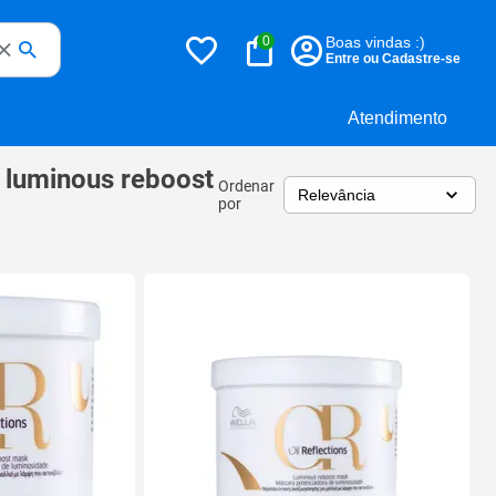
0
Boas vindas :)
Entre ou Cadastre-se
Atendimento
s luminous reboost
Ordenar
por