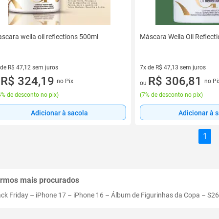
scara wella oil reflections 500ml
Máscara Wella Oil Reflec
 de R$ 47,12 sem juros
7x de R$ 47,13 sem juros
ez de R$ 47,12 sem juros
R$ 324,19
7 vez de R$ 47,13 sem juros
R$ 306,81
no Pix
no Pi
u
ou
% de desconto no pix
)
(
7% de desconto no pix
)
Adicionar à sacola
Adicionar à 
1
rmos mais procurados
ack Friday
–
iPhone 17
–
iPhone 16
–
Álbum de Figurinhas da Copa
–
S26