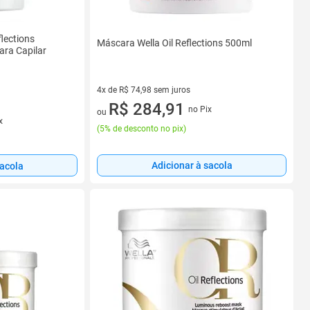
flections
Máscara Wella Oil Reflections 500ml
ra Capilar
4x de R$ 74,98 sem juros
4 vez de R$ 74,98 sem juros
R$ 284,91
no Pix
ou
x
(
5% de desconto no pix
)
Adicionar à sacola
sacola