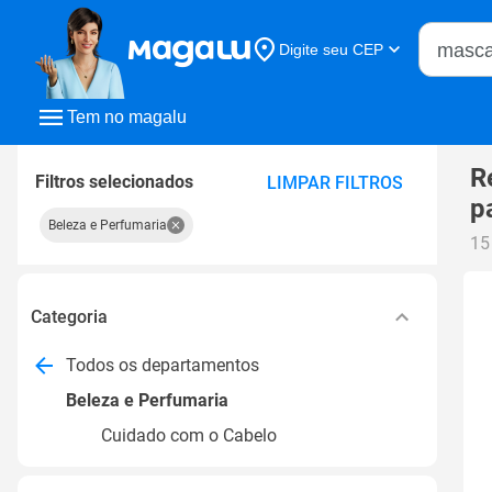
Buscar n
Digite seu CEP
Buscar
Tem no magalu
R
Filtros selecionados
LIMPAR FILTROS
p
Beleza e Perfumaria
15
Categoria
Todos os departamentos
Beleza e Perfumaria
Cuidado com o Cabelo