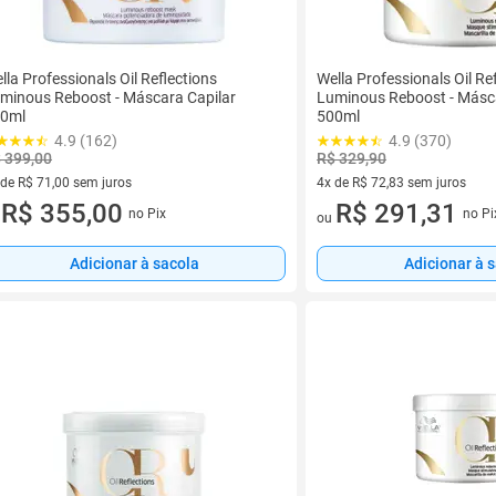
lla Professionals Oil Reflections
Wella Professionals Oil Re
minous Reboost - Máscara Capilar
Luminous Reboost - Másca
0ml
500ml
4.9 (162)
4.9 (370)
 399,00
R$ 329,90
 de R$ 71,00 sem juros
4x de R$ 72,83 sem juros
ez de R$ 71,00 sem juros
R$ 355,00
4 vez de R$ 72,83 sem juros
R$ 291,31
no Pix
no Pi
u
ou
Adicionar à sacola
Adicionar à 