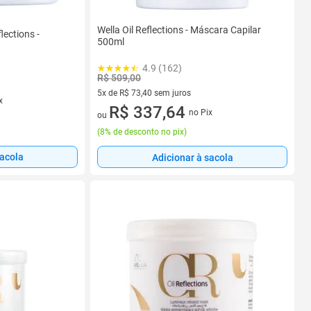
Wella Oil Reflections - Máscara Capilar
lections -
500ml
4.9 (162)
R$ 509,00
5x de R$ 73,40 sem juros
x
5 vez de R$ 73,40 sem juros
R$ 337,64
no Pix
ou
(
8% de desconto no pix
)
sacola
Adicionar à sacola