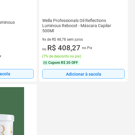
Wella Professionals Oil Reflections
Luminous
Luminous Reboost - Máscara Capilar
500Ml
9x de R$ 48,78 sem juros
9 vez de R$ 48,78 sem juros
R$ 408,27
no Pix
ou
x
(
7% de desconto no pix
)
Cupom
R$ 20 OFF
sacola
Adicionar à sacola