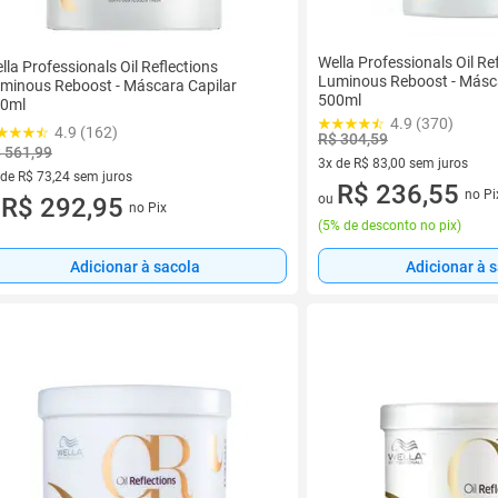
Wella Professionals Oil Re
lla Professionals Oil Reflections
Luminous Reboost - Másca
minous Reboost - Máscara Capilar
500ml
0ml
4.9 (370)
4.9 (162)
R$ 304,59
 561,99
3x de R$ 83,00 sem juros
 de R$ 73,24 sem juros
3 vez de R$ 83,00 sem juros
R$ 236,55
no Pi
ou
ez de R$ 73,24 sem juros
R$ 292,95
no Pix
u
(
5% de desconto no pix
)
Adicionar à sacola
Adicionar à 