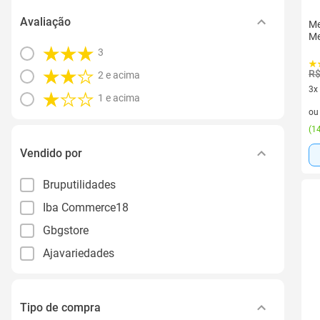
Avaliação
Me
Me
3
R$
2 e acima
3x
1 e acima
3 v
o
(
14
Vendido por
Bruputilidades
Iba Commerce18
Gbgstore
Ajavariedades
Tipo de compra