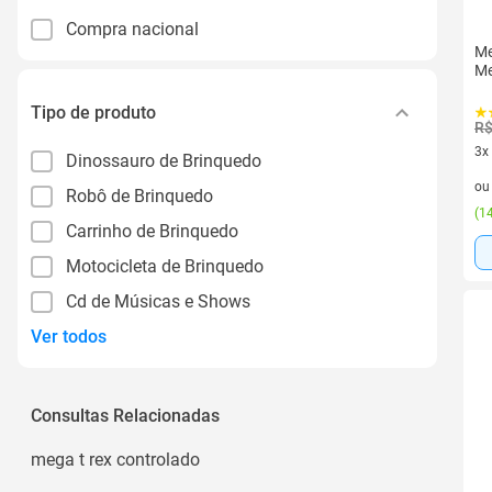
Compra nacional
Me
Me
Tipo de produto
R$
3x
Dinossauro de Brinquedo
3 v
o
Robô de Brinquedo
(
14
Carrinho de Brinquedo
Motocicleta de Brinquedo
Cd de Músicas e Shows
Ver todos
Consultas Relacionadas
mega t rex controlado