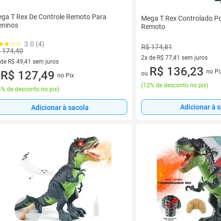
ga T Rex De Controle Remoto Para
Mega T Rex Controlado Po
ninos
Remoto
3.0 (4)
R$ 174,81
 174,40
2x de R$ 77,41 sem juros
 de R$ 49,41 sem juros
2 vez de R$ 77,41 sem juros
R$ 136,23
no Pi
ez de R$ 49,41 sem juros
R$ 127,49
ou
no Pix
u
(
12% de desconto no pix
)
% de desconto no pix
)
Adicionar à 
Adicionar à sacola