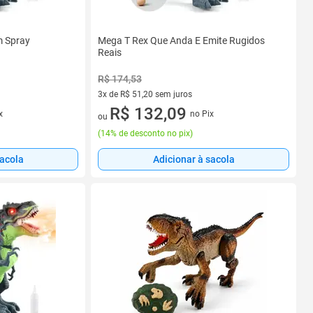
m Spray
Mega T Rex Que Anda E Emite Rugidos
Reais
R$ 174,53
3x de R$ 51,20 sem juros
3 vez de R$ 51,20 sem juros
R$ 132,09
x
no Pix
ou
(
14% de desconto no pix
)
sacola
Adicionar à sacola