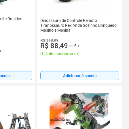
mite Rugidos
Dinossauro de Controle Remoto
Tiranossauro Rex Anda Sozinho Brinquedo
Menino e Menina
R$ 118,99
R$ 88,49
no Pix
x
(
14% de desconto no pix
)
sacola
Adicionar à sacola