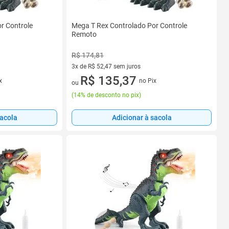
r Controle
Mega T Rex Controlado Por Controle
Remoto
R$ 174,81
3x de R$ 52,47 sem juros
3 vez de R$ 52,47 sem juros
R$ 135,37
x
no Pix
ou
(
14% de desconto no pix
)
sacola
Adicionar à sacola