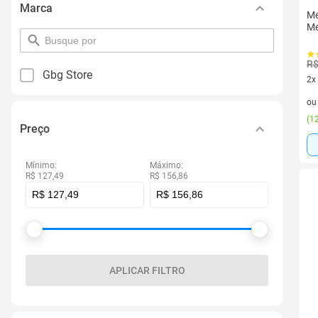
Marca
Me
Me
pesquisar
por
filtro
R$
Gbg Store
2x
2 v
o
(
12
Preço
Mínimo:
Máximo:
R$ 127,49
R$ 156,86
APLICAR FILTRO