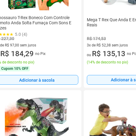
nossauro T-Rex Boneco Com Controle
Mega T Rex Que Anda E E
moto Anda Solta Fumaça Com Sons E
Reais
zes
5.0 (4)
 227,30
R$ 174,53
 de R$ 97,00 sem juros
3x de R$ 52,38 sem juros
ez de R$ 97,00 sem juros
R$ 184,29
3 vez de R$ 52,38 sem juros
R$ 135,13
no Pix
no Pi
u
ou
 de desconto no pix
)
(
14% de desconto no pix
)
Cupom
10% OFF
Adicionar à 
Adicionar à sacola