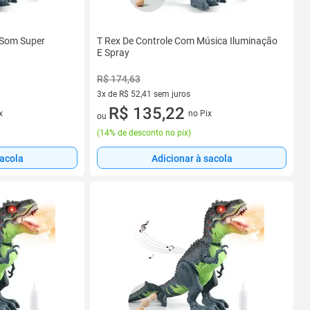
 Som Super
T Rex De Controle Com Música Iluminação
E Spray
R$ 174,63
3x de R$ 52,41 sem juros
3 vez de R$ 52,41 sem juros
R$ 135,22
x
no Pix
ou
(
14% de desconto no pix
)
sacola
Adicionar à sacola