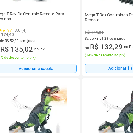
ga T Rex De Controle Remoto Para
Mega T Rex Controlado Po
ninos
Remoto
3.0 (4)
R$ 174,81
 174,40
3x de R$ 51,28 sem juros
 de R$ 52,33 sem juros
3 vez de R$ 51,28 sem juros
R$ 132,29
no Pi
ez de R$ 52,33 sem juros
R$ 135,02
ou
no Pix
u
(
14% de desconto no pix
)
% de desconto no pix
)
Adicionar à 
Adicionar à sacola