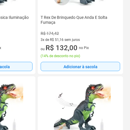
sica Iluminação
T Rex De Brinquedo Que Anda E Solta
Fumaça
R$ 174,42
3x de R$ 51,16 sem juros
3 vez de R$ 51,16 sem juros
R$ 132,00
x
no Pix
ou
(
14% de desconto no pix
)
sacola
Adicionar à sacola