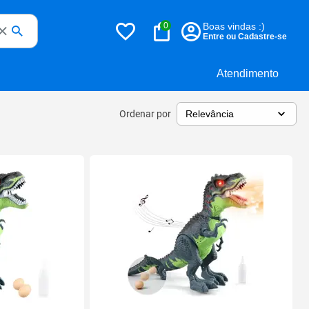
0
Boas vindas :)
Entre ou Cadastre-se
Atendimento
Ordenar por