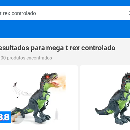
o Magalu
esultados para
mega t rex controlado
000 produtos encontrados