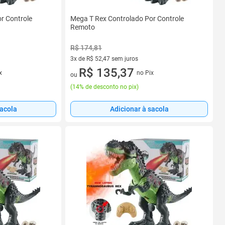
r Controle
Mega T Rex Controlado Por Controle
Remoto
R$ 174,81
3x de R$ 52,47 sem juros
3 vez de R$ 52,47 sem juros
R$ 135,37
x
no Pix
ou
(
14% de desconto no pix
)
sacola
Adicionar à sacola