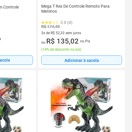
Mega T Rex De Controle Remoto Para
m Controle
Meninos
3.0 (4)
R$ 174,40
3x de R$ 52,33 sem juros
x
3 vez de R$ 52,33 sem juros
R$ 135,02
no Pix
ou
(
14% de desconto no pix
)
sacola
Adicionar à sacola