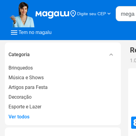
Buscar n
Digite seu CEP
Buscar
Tem no magalu
R
Categoria
1.
Brinquedos
Música e Shows
Artigos para Festa
Decoração
Esporte e Lazer
Ver todos