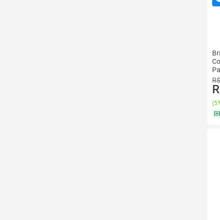
Br
Co
Pa
R$
R
(
5%