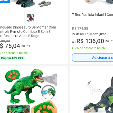
T Rex Realista Infantil Co
inquedo Dinossauro De Montar Com
R$ 174,55
ntrole Remoto Com Luz E Som E
2x de R$ 77,28 sem juros
rafusadeira Anda E Ruge
2 vez de R$ 77,28 sem juros
R$ 136,00
 98,00
no Pi
ou
$ 75,04
no Pix
(
12% de desconto no pix
)
 de desconto no pix
)
Adicionar à 
Cupom
10% OFF