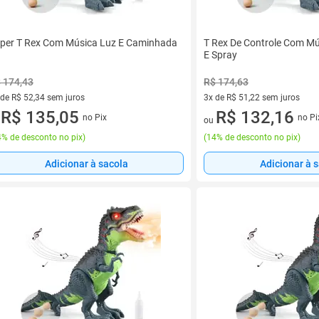
per T Rex Com Música Luz E Caminhada
T Rex De Controle Com Mú
E Spray
 174,43
R$ 174,63
 de R$ 52,34 sem juros
3x de R$ 51,22 sem juros
ez de R$ 52,34 sem juros
R$ 135,05
3 vez de R$ 51,22 sem juros
R$ 132,16
no Pix
no Pi
u
ou
% de desconto no pix
)
(
14% de desconto no pix
)
Adicionar à sacola
Adicionar à 