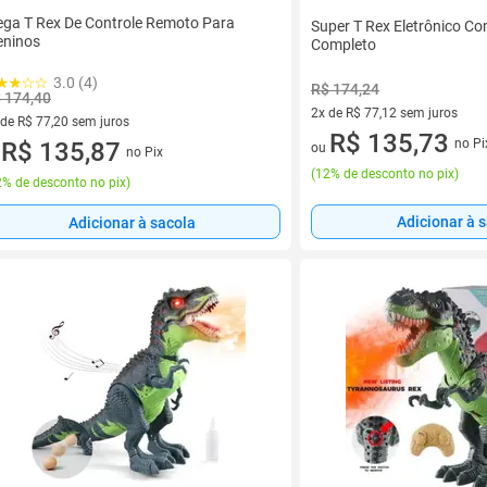
ga T Rex De Controle Remoto Para
Super T Rex Eletrônico Co
ninos
Completo
3.0 (4)
R$ 174,24
 174,40
2x de R$ 77,12 sem juros
 de R$ 77,20 sem juros
2 vez de R$ 77,12 sem juros
R$ 135,73
no Pi
ez de R$ 77,20 sem juros
R$ 135,87
ou
no Pix
u
(
12% de desconto no pix
)
% de desconto no pix
)
Adicionar à 
Adicionar à sacola