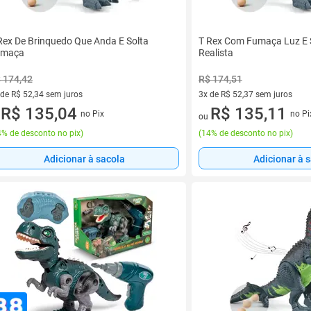
Rex De Brinquedo Que Anda E Solta
T Rex Com Fumaça Luz E
umaça
Realista
 174,42
R$ 174,51
 de R$ 52,34 sem juros
3x de R$ 52,37 sem juros
ez de R$ 52,34 sem juros
R$ 135,04
3 vez de R$ 52,37 sem juros
R$ 135,11
no Pix
no Pi
u
ou
% de desconto no pix
)
(
14% de desconto no pix
)
Adicionar à sacola
Adicionar à 