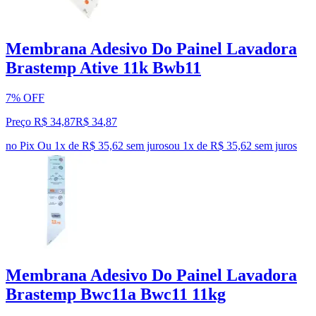
Membrana Adesivo Do Painel Lavadora
Brastemp Ative 11k Bwb11
7% OFF
Preço R$ 34,87
R$
34
,
87
no Pix
Ou 1x de R$ 35,62 sem juros
ou
1
x de
R$ 35,62
sem juros
Membrana Adesivo Do Painel Lavadora
Brastemp Bwc11a Bwc11 11kg