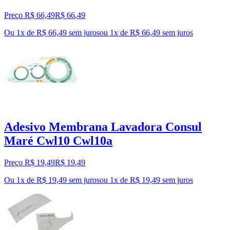
Preço R$ 66,49
R$
66
,
49
Ou 1x de R$ 66,49 sem juros
ou
1
x de
R$ 66,49
sem juros
Adesivo Membrana Lavadora Consul
Maré Cwl10 Cwl10a
Preço R$ 19,49
R$
19
,
49
Ou 1x de R$ 19,49 sem juros
ou
1
x de
R$ 19,49
sem juros