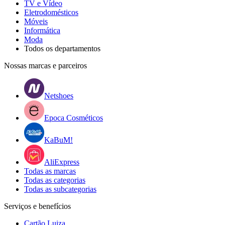
TV e Vídeo
Eletrodomésticos
Móveis
Informática
Moda
Todos os departamentos
Nossas marcas e parceiros
Netshoes
Epoca Cosméticos
KaBuM!
AliExpress
Todas as marcas
Todas as categorias
Todas as subcategorias
Serviços e benefícios
Cartão Luiza