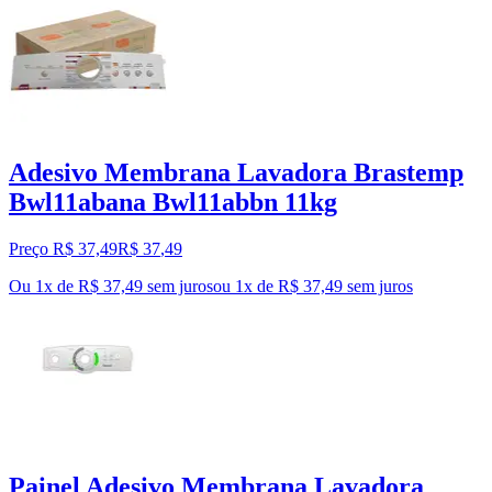
Adesivo Membrana Lavadora Brastemp
Bwl11abana Bwl11abbn 11kg
Preço R$ 37,49
R$
37
,
49
Ou 1x de R$ 37,49 sem juros
ou
1
x de
R$ 37,49
sem juros
Painel Adesivo Membrana Lavadora