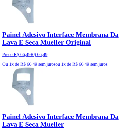
Painel Adesivo Interface Membrana Da
Lava E Seca Mueller Original
Preço R$ 66,49
R$
66
,
49
Ou 1x de R$ 66,49 sem juros
ou
1
x de
R$ 66,49
sem juros
Painel Adesivo Interface Membrana Da
Lava E Seca Mueller