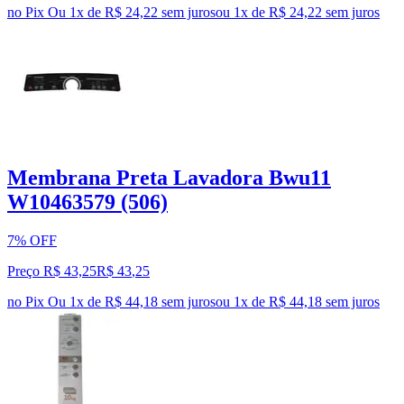
no Pix
Ou 1x de R$ 24,22 sem juros
ou
1
x de
R$ 24,22
sem juros
Membrana Preta Lavadora Bwu11
W10463579 (506)
7% OFF
Preço R$ 43,25
R$
43
,
25
no Pix
Ou 1x de R$ 44,18 sem juros
ou
1
x de
R$ 44,18
sem juros