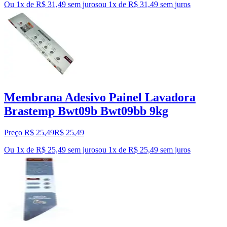
Ou 1x de R$ 31,49 sem juros
ou
1
x de
R$ 31,49
sem juros
Membrana Adesivo Painel Lavadora
Brastemp Bwt09b Bwt09bb 9kg
Preço R$ 25,49
R$
25
,
49
Ou 1x de R$ 25,49 sem juros
ou
1
x de
R$ 25,49
sem juros