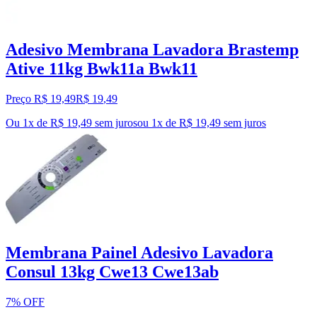
Adesivo Membrana Lavadora Brastemp
Ative 11kg Bwk11a Bwk11
Preço R$ 19,49
R$
19
,
49
Ou 1x de R$ 19,49 sem juros
ou
1
x de
R$ 19,49
sem juros
Membrana Painel Adesivo Lavadora
Consul 13kg Cwe13 Cwe13ab
7% OFF