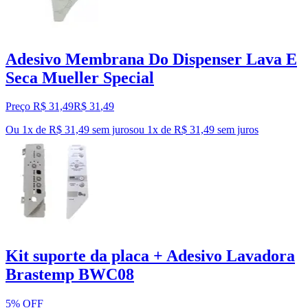
Adesivo Membrana Do Dispenser Lava E
Seca Mueller Special
Preço R$ 31,49
R$
31
,
49
Ou 1x de R$ 31,49 sem juros
ou
1
x de
R$ 31,49
sem juros
Kit suporte da placa + Adesivo Lavadora
Brastemp BWC08
5% OFF