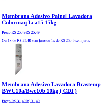
Membrana Adesivo Painel Lavadora
Colormaq Lca15 15kg
Preço R$ 25,49
R$
25
,
49
Ou 1x de R$ 25,49 sem juros
ou
1
x de
R$ 25,49
sem juros
Membrana Adesivo Lavadora Brastemp
BWC10a/Bwc10b 10kg ( CDI )
Preço R$ 31,49
R$
31
,
49