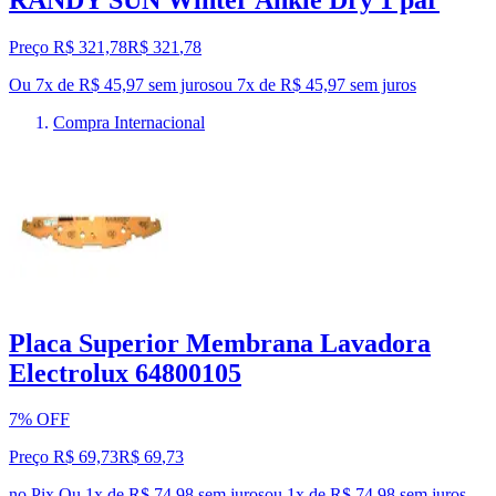
Preço R$ 321,78
R$
321
,
78
Ou 7x de R$ 45,97 sem juros
ou
7
x de
R$ 45,97
sem juros
Compra Internacional
Placa Superior Membrana Lavadora
Electrolux 64800105
7% OFF
Preço R$ 69,73
R$
69
,
73
no Pix
Ou 1x de R$ 74,98 sem juros
ou
1
x de
R$ 74,98
sem juros