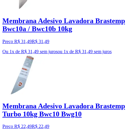
Membrana Adesivo Lavadora Brastemp
Bwc10a / Bwc10b 10kg
Preço R$ 31,49
R$
31
,
49
Ou 1x de R$ 31,49 sem juros
ou
1
x de
R$ 31,49
sem juros
Membrana Adesivo Lavadora Brastemp
Turbo 10kg Bwc10 Bwg10
Preço R$ 22,49
R$
22
,
49