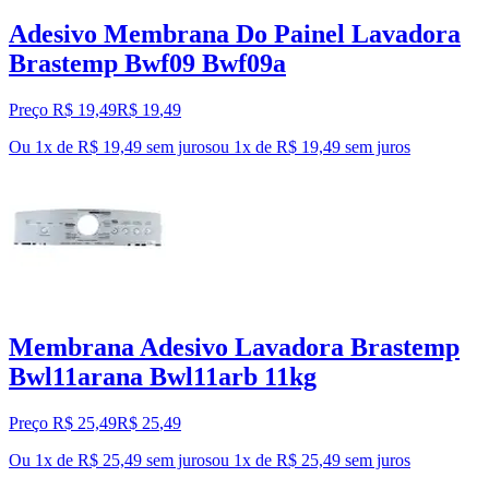
Adesivo Membrana Do Painel Lavadora
Brastemp Bwf09 Bwf09a
Preço R$ 19,49
R$
19
,
49
Ou 1x de R$ 19,49 sem juros
ou
1
x de
R$ 19,49
sem juros
Membrana Adesivo Lavadora Brastemp
Bwl11arana Bwl11arb 11kg
Preço R$ 25,49
R$
25
,
49
Ou 1x de R$ 25,49 sem juros
ou
1
x de
R$ 25,49
sem juros