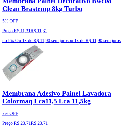
Membrana Painel Decorativo Bwc08
Clean Brastemp 8kg Turbo
5% OFF
Preço R$ 11,31
R$
11
,
31
no Pix
Ou 1x de R$ 11,90 sem juros
ou
1
x de
R$ 11,90
sem juros
Membrana Adesivo Painel Lavadora
Colormaq Lca11,5 Lca 11,5kg
7% OFF
Preço R$ 23,71
R$
23
,
71