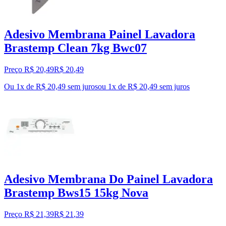
Adesivo Membrana Painel Lavadora
Brastemp Clean 7kg Bwc07
Preço R$ 20,49
R$
20
,
49
Ou 1x de R$ 20,49 sem juros
ou
1
x de
R$ 20,49
sem juros
Adesivo Membrana Do Painel Lavadora
Brastemp Bws15 15kg Nova
Preço R$ 21,39
R$
21
,
39