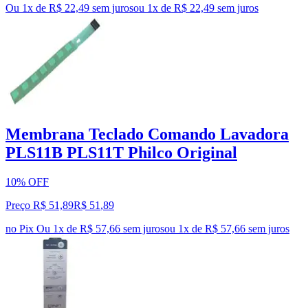
Ou 1x de R$ 22,49 sem juros
ou
1
x de
R$ 22,49
sem juros
Membrana Teclado Comando Lavadora
PLS11B PLS11T Philco Original
10% OFF
Preço R$ 51,89
R$
51
,
89
no Pix
Ou 1x de R$ 57,66 sem juros
ou
1
x de
R$ 57,66
sem juros