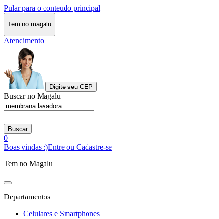
Pular para o conteudo principal
Tem no magalu
Atendimento
Digite seu CEP
Buscar no Magalu
Buscar
0
Boas vindas :)
Entre ou Cadastre-se
Tem no Magalu
Departamentos
Celulares e Smartphones