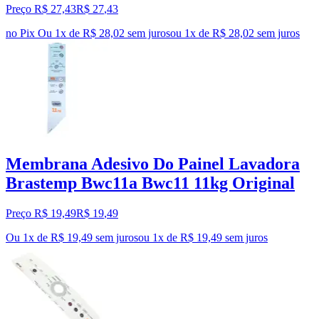
Preço R$ 27,43
R$
27
,
43
no Pix
Ou 1x de R$ 28,02 sem juros
ou
1
x de
R$ 28,02
sem juros
Membrana Adesivo Do Painel Lavadora
Brastemp Bwc11a Bwc11 11kg Original
Preço R$ 19,49
R$
19
,
49
Ou 1x de R$ 19,49 sem juros
ou
1
x de
R$ 19,49
sem juros