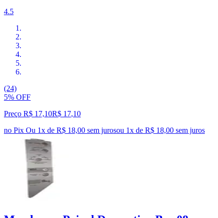
4.5
(24)
5% OFF
Preço R$ 17,10
R$
17
,
10
no Pix
Ou 1x de R$ 18,00 sem juros
ou
1
x de
R$ 18,00
sem juros