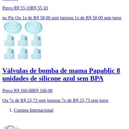
Preço R$ 55,10
R$
55
,
10
no Pix
Ou 1x de R$ 58,00 sem juros
ou
1
x de
R$ 58,00
sem juros
Válvulas de bomba de mama Papablic 8
unidades de silicone azul sem BPA
Preço R$ 166,08
R$
166
,
08
Ou 7x de R$ 23,73 sem juros
ou
7
x de
R$ 23,73
sem juros
Compra Internacional