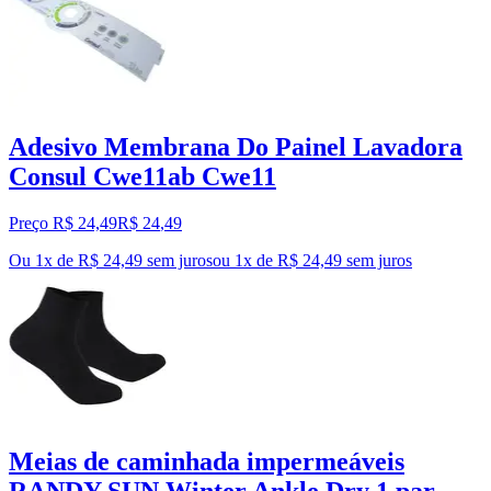
Adesivo Membrana Do Painel Lavadora
Consul Cwe11ab Cwe11
Preço R$ 24,49
R$
24
,
49
Ou 1x de R$ 24,49 sem juros
ou
1
x de
R$ 24,49
sem juros
Meias de caminhada impermeáveis
RANDY SUN Winter Ankle Dry 1 par