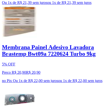
Ou 1x de R$ 21,39 sem juros
ou
1
x de
R$ 21,39
sem juros
Membrana Painel Adesivo Lavadora
Brastemp Bwt09a 7220624 Turbo 9kg
5% OFF
Preço R$ 20,90
R$
20
,
90
no Pix
Ou 1x de R$ 22,00 sem juros
ou
1
x de
R$ 22,00
sem juros