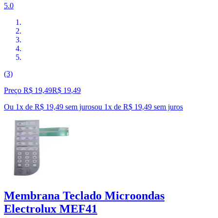
5.0
(3)
Preço R$ 19,49
R$
19
,
49
Ou 1x de R$ 19,49 sem juros
ou
1
x de
R$ 19,49
sem juros
Membrana Teclado Microondas
Electrolux MEF41