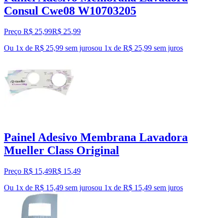
Consul Cwe08 W10703205
Preço R$ 25,99
R$
25
,
99
Ou 1x de R$ 25,99 sem juros
ou
1
x de
R$ 25,99
sem juros
Painel Adesivo Membrana Lavadora
Mueller Class Original
Preço R$ 15,49
R$
15
,
49
Ou 1x de R$ 15,49 sem juros
ou
1
x de
R$ 15,49
sem juros