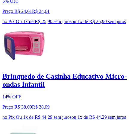
5% OFF
Preço R$ 24,61
R$
24
,
61
no Pix
Ou 1x de R$ 25,90 sem juros
ou
1
x de
R$ 25,90
sem juros
Brinquedo de Casinha Educativo Micro-
ondas Infantil
14% OFF
Preço R$ 38,09
R$
38
,
09
no Pix
Ou 1x de R$ 44,29 sem juros
ou
1
x de
R$ 44,29
sem juros