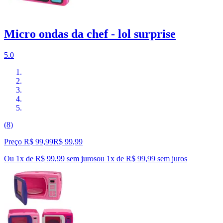
Micro ondas da chef - lol surprise
5.0
(8)
Preço R$ 99,99
R$
99
,
99
Ou 1x de R$ 99,99 sem juros
ou
1
x de
R$ 99,99
sem juros