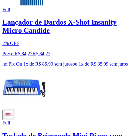
Full
Lançador de Dardos X-Shot Insanity
Micro Candide
2% OFF
Preço R$ 84,27
R$
84
,
27
no Pix
Ou 1x de R$ 85,99 sem juros
ou
1
x de
R$ 85,99
sem juros
Full
Teclado de Brinquedo Mini Piano com