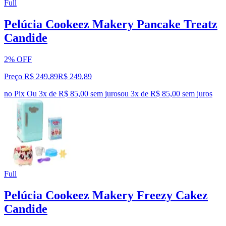
Full
Pelúcia Cookeez Makery Pancake Treatz
Candide
2% OFF
Preço R$ 249,89
R$
249
,
89
no Pix
Ou 3x de R$ 85,00 sem juros
ou
3
x de
R$ 85,00
sem juros
Full
Pelúcia Cookeez Makery Freezy Cakez
Candide