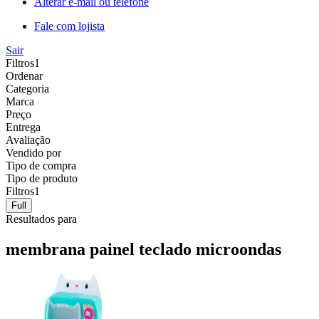
Alterar e-mail ou telefone
Fale com lojista
Sair
Filtros
1
Ordenar
Categoria
Marca
Preço
Entrega
Avaliação
Vendido por
Tipo de compra
Tipo de produto
Filtros
1
Full
Resultados para
membrana painel teclado microondas