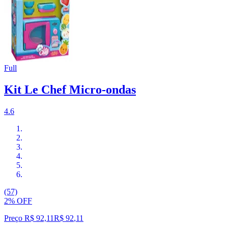
Full
Kit Le Chef Micro-ondas
4.6
(57)
2% OFF
Preço R$ 92,11
R$
92
,
11