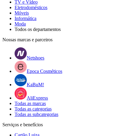
TV e Vídeo
Eletrodomésticos
Móveis
Informática
Moda
Todos os departamentos
Nossas marcas e parceiros
Netshoes
Epoca Cosméticos
KaBuM!
AliExpress
Todas as marcas
Todas as categorias
Todas as subcategorias
Serviços e benefícios
Cartão Luiza