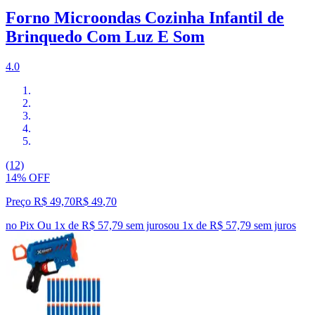
Forno Microondas Cozinha Infantil de
Brinquedo Com Luz E Som
4.0
(12)
14% OFF
Preço R$ 49,70
R$
49
,
70
no Pix
Ou 1x de R$ 57,79 sem juros
ou
1
x de
R$ 57,79
sem juros