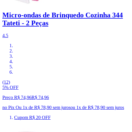
Micro-ondas de Brinquedo Cozinha 344
Tateti - 2 Peças
4.5
(12)
5% OFF
Preço R$ 74,96
R$
74
,
96
no Pix
Ou 1x de R$ 78,90 sem juros
ou
1
x de
R$ 78,90
sem juros
Cupom R$ 20 OFF