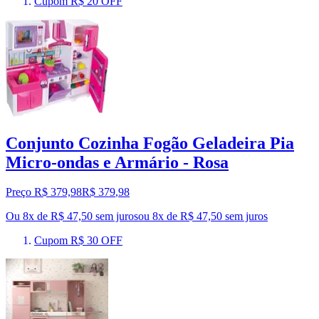
Cupom R$ 20 OFF
Conjunto Cozinha Fogão Geladeira Pia
Micro-ondas e Armário - Rosa
Preço R$ 379,98
R$
379
,
98
Ou 8x de R$ 47,50 sem juros
ou
8
x de
R$ 47,50
sem juros
Cupom R$ 30 OFF