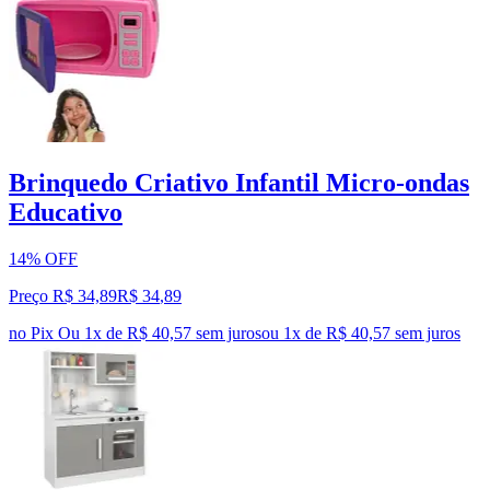
Brinquedo Criativo Infantil Micro-ondas
Educativo
14% OFF
Preço R$ 34,89
R$
34
,
89
no Pix
Ou 1x de R$ 40,57 sem juros
ou
1
x de
R$ 40,57
sem juros