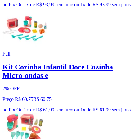
no Pix
Ou 1x de R$ 93,99 sem juros
ou
1
x de
R$ 93,99
sem juros
Full
Kit Cozinha Infantil Doce Cozinha
Micro-ondas e
2% OFF
Preço R$ 60,75
R$
60
,
75
no Pix
Ou 1x de R$ 61,99 sem juros
ou
1
x de
R$ 61,99
sem juros