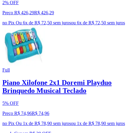
2% OFF
Preço R$ 426,29
R$
426
,
29
no Pix
Ou 6x de R$ 72,50 sem juros
ou
6
x de
R$ 72,50
sem juros
Full
Piano Xilofone 2x1 Doremi Playduo
Brinquedo Musical Teclado
5% OFF
Preço R$ 74,96
R$
74
,
96
no Pix
Ou 1x de R$ 78,90 sem juros
ou
1
x de
R$ 78,90
sem juros