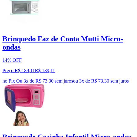
Brinquedo Faz de Conta Mutti Micro-
ondas
14% OFF
Preço R$ 189,11
R$
189
,
11
no Pix
Ou 3x de R$ 73,30 sem juros
ou
3
x de
R$ 73,30
sem juros