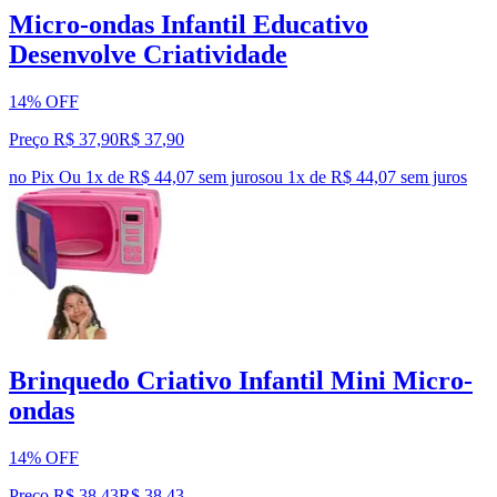
Micro-ondas Infantil Educativo
Desenvolve Criatividade
14% OFF
Preço R$ 37,90
R$
37
,
90
no Pix
Ou 1x de R$ 44,07 sem juros
ou
1
x de
R$ 44,07
sem juros
Brinquedo Criativo Infantil Mini Micro-
ondas
14% OFF
Preço R$ 38,43
R$
38
,
43