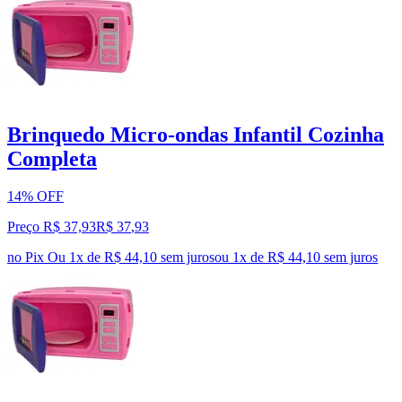
Brinquedo Micro-ondas Infantil Cozinha
Completa
14% OFF
Preço R$ 37,93
R$
37
,
93
no Pix
Ou 1x de R$ 44,10 sem juros
ou
1
x de
R$ 44,10
sem juros