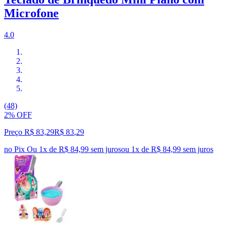
Microfone
4.0
(48)
2% OFF
Preço R$ 83,29
R$
83
,
29
no Pix
Ou 1x de R$ 84,99 sem juros
ou
1
x de
R$ 84,99
sem juros