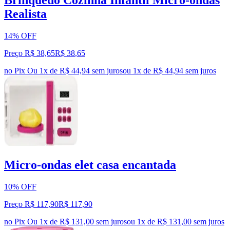
Brinquedo Cozinha Infantil Micro-ondas
Realista
14% OFF
Preço R$ 38,65
R$
38
,
65
no Pix
Ou 1x de R$ 44,94 sem juros
ou
1
x de
R$ 44,94
sem juros
Micro-ondas elet casa encantada
10% OFF
Preço R$ 117,90
R$
117
,
90
no Pix
Ou 1x de R$ 131,00 sem juros
ou
1
x de
R$ 131,00
sem juros