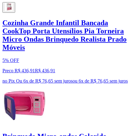
Cozinha Grande Infantil Bancada
CookTop Porta Utensílios Pia Torneira
Micro Ondas Brinquedo Realista Prado
Móveis
5% OFF
Preço R$ 436,91
R$
436
,
91
no Pix
Ou 6x de R$ 76,65 sem juros
ou
6
x de
R$ 76,65
sem juros