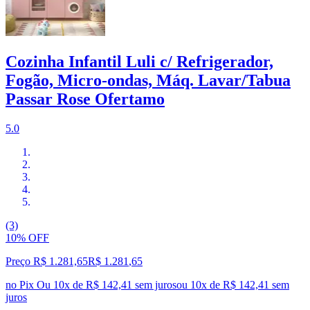
Cozinha Infantil Luli c/ Refrigerador,
Fogão, Micro-ondas, Máq. Lavar/Tabua
Passar Rose Ofertamo
5.0
(3)
10% OFF
Preço R$ 1.281,65
R$
1.281
,
65
no Pix
Ou 10x de R$ 142,41 sem juros
ou
10
x de
R$ 142,41
sem
juros