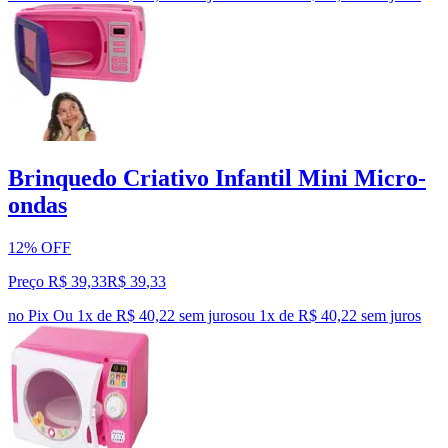
Brinquedo Criativo Infantil Mini Micro-
ondas
12% OFF
Preço R$ 39,33
R$
39
,
33
no Pix
Ou 1x de R$ 40,22 sem juros
ou
1
x de
R$ 40,22
sem juros