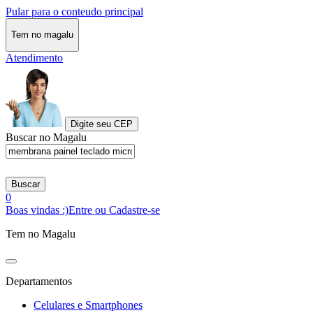
Pular para o conteudo principal
Tem no magalu
Atendimento
Digite seu CEP
Buscar no Magalu
Buscar
0
Boas vindas :)
Entre ou Cadastre-se
Tem no Magalu
Departamentos
Celulares e Smartphones