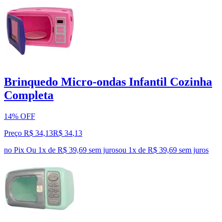
Brinquedo Micro-ondas Infantil Cozinha
Completa
14% OFF
Preço R$ 34,13
R$
34
,
13
no Pix
Ou 1x de R$ 39,69 sem juros
ou
1
x de
R$ 39,69
sem juros