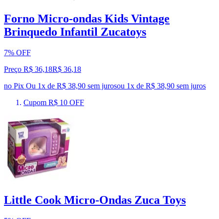
Forno Micro-ondas Kids Vintage
Brinquedo Infantil Zucatoys
7% OFF
Preço R$ 36,18
R$
36
,
18
no Pix
Ou 1x de R$ 38,90 sem juros
ou
1
x de
R$ 38,90
sem juros
Cupom R$ 10 OFF
Little Cook Micro-Ondas Zuca Toys