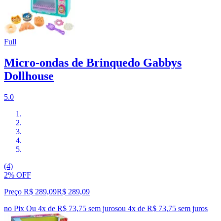
Full
Micro-ondas de Brinquedo Gabbys
Dollhouse
5.0
(4)
2% OFF
Preço R$ 289,09
R$
289
,
09
no Pix
Ou 4x de R$ 73,75 sem juros
ou
4
x de
R$ 73,75
sem juros