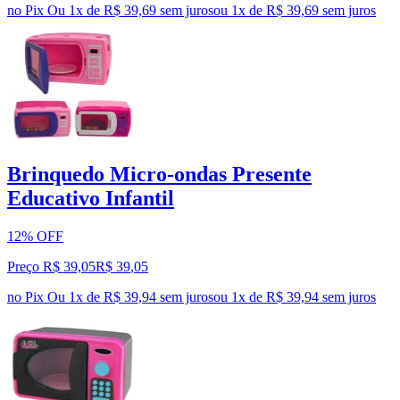
no Pix
Ou 1x de R$ 39,69 sem juros
ou
1
x de
R$ 39,69
sem juros
Brinquedo Micro-ondas Presente
Educativo Infantil
12% OFF
Preço R$ 39,05
R$
39
,
05
no Pix
Ou 1x de R$ 39,94 sem juros
ou
1
x de
R$ 39,94
sem juros