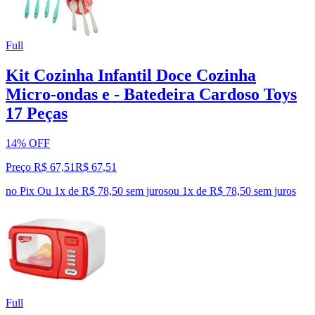
Full
Kit Cozinha Infantil Doce Cozinha
Micro-ondas e - Batedeira Cardoso Toys
17 Peças
14% OFF
Preço R$ 67,51
R$
67
,
51
no Pix
Ou 1x de R$ 78,50 sem juros
ou
1
x de
R$ 78,50
sem juros
Full