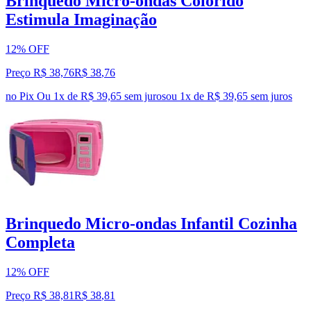
Brinquedo Micro-ondas Colorido
Estimula Imaginação
12% OFF
Preço R$ 38,76
R$
38
,
76
no Pix
Ou 1x de R$ 39,65 sem juros
ou
1
x de
R$ 39,65
sem juros
Brinquedo Micro-ondas Infantil Cozinha
Completa
12% OFF
Preço R$ 38,81
R$
38
,
81