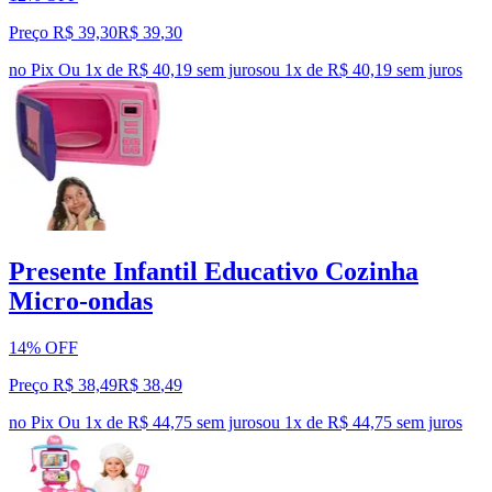
Preço R$ 39,30
R$
39
,
30
no Pix
Ou 1x de R$ 40,19 sem juros
ou
1
x de
R$ 40,19
sem juros
Presente Infantil Educativo Cozinha
Micro-ondas
14% OFF
Preço R$ 38,49
R$
38
,
49
no Pix
Ou 1x de R$ 44,75 sem juros
ou
1
x de
R$ 44,75
sem juros