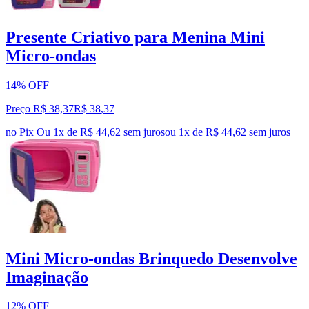
Presente Criativo para Menina Mini
Micro-ondas
14% OFF
Preço R$ 38,37
R$
38
,
37
no Pix
Ou 1x de R$ 44,62 sem juros
ou
1
x de
R$ 44,62
sem juros
Mini Micro-ondas Brinquedo Desenvolve
Imaginação
12% OFF