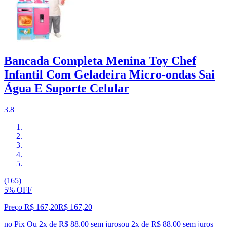
Bancada Completa Menina Toy Chef
Infantil Com Geladeira Micro-ondas Sai
Água E Suporte Celular
3.8
(165)
5% OFF
Preço R$ 167,20
R$
167
,
20
no Pix
Ou 2x de R$ 88,00 sem juros
ou
2
x de
R$ 88,00
sem juros