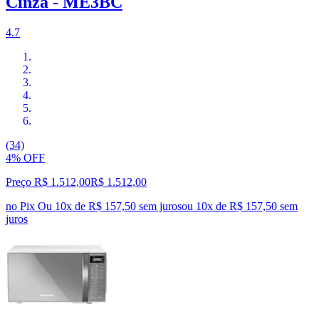
Cinza - ME3BC
4.7
(34)
4% OFF
Preço R$ 1.512,00
R$
1.512
,
00
no Pix
Ou 10x de R$ 157,50 sem juros
ou
10
x de
R$ 157,50
sem
juros