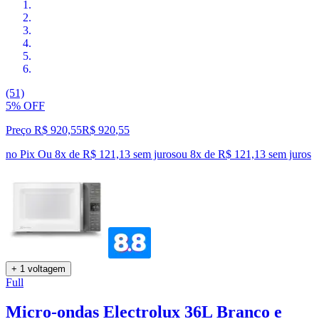
(51)
5% OFF
Preço R$ 920,55
R$
920
,
55
no Pix
Ou 8x de R$ 121,13 sem juros
ou
8
x de
R$ 121,13
sem juros
+ 1 voltagem
Full
Micro-ondas Electrolux 36L Branco e