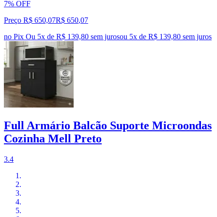
7% OFF
Preço R$ 650,07
R$
650
,
07
no Pix
Ou 5x de R$ 139,80 sem juros
ou
5
x de
R$ 139,80
sem juros
Full Armário Balcão Suporte Microondas
Cozinha Mell Preto
3.4