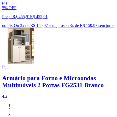
(4)
5% OFF
Preço R$ 455,91
R$
455
,
91
no Pix
Ou 3x de R$ 159,97 sem juros
ou
3
x de
R$ 159,97
sem juros
Full
Armário para Forno e Microondas
Multimóveis 2 Portas FG2531 Branco
4.2