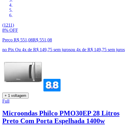
(1211)
8% OFF
Preço R$ 551,08
R$
551
,
08
no Pix
Ou 4x de R$ 149,75 sem juros
ou
4
x de
R$ 149,75
sem juros
+ 1 voltagem
Full
Microondas Philco PMO30EP 28 Litros
Preto Com Porta Espelhada 1400w