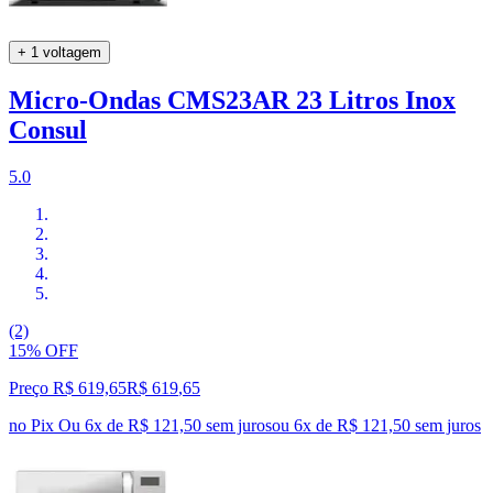
+ 1 voltagem
Micro-Ondas CMS23AR 23 Litros Inox
Consul
5.0
(2)
15% OFF
Preço R$ 619,65
R$
619
,
65
no Pix
Ou 6x de R$ 121,50 sem juros
ou
6
x de
R$ 121,50
sem juros