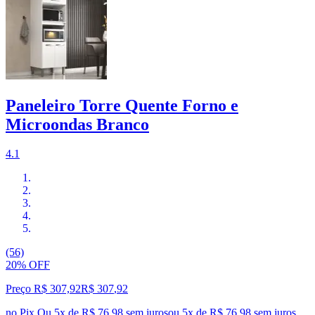
Paneleiro Torre Quente Forno e
Microondas Branco
4.1
(56)
20% OFF
Preço R$ 307,92
R$
307
,
92
no Pix
Ou 5x de R$ 76,98 sem juros
ou
5
x de
R$ 76,98
sem juros