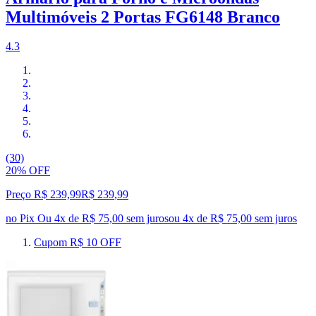
Multimóveis 2 Portas FG6148 Branco
4.3
(30)
20% OFF
Preço R$ 239,99
R$
239
,
99
no Pix
Ou 4x de R$ 75,00 sem juros
ou
4
x de
R$ 75,00
sem juros
Cupom R$ 10 OFF