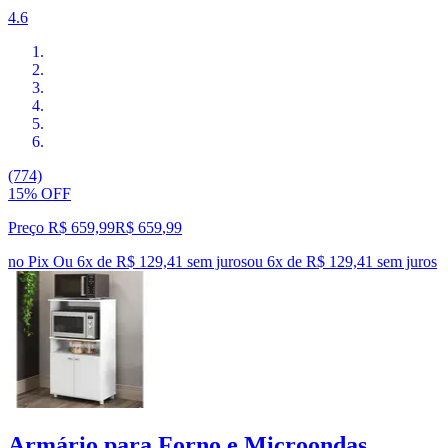
4.6
(774)
15% OFF
Preço R$ 659,99
R$
659
,
99
no Pix
Ou 6x de R$ 129,41 sem juros
ou
6
x de
R$ 129,41
sem juros
Armário para Forno e Microondas