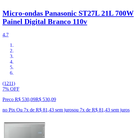
Micro-ondas Panasonic ST27L 21L 700W
Painel Digital Branco 110v
4.7
(1211)
7% OFF
Preço R$ 530,09
R$
530
,
09
no Pix
Ou 7x de R$ 81,43 sem juros
ou
7
x de
R$ 81,43
sem juros