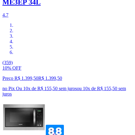
ME3EP 34L
4.7
(359)
10% OFF
Preço R$ 1.399,50
R$
1.399
,
50
no Pix
Ou 10x de R$ 155,50 sem juros
ou
10
x de
R$ 155,50
sem
juros