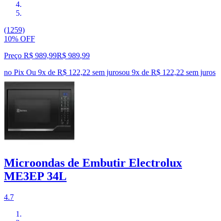
(1259)
10% OFF
Preço R$ 989,99
R$
989
,
99
no Pix
Ou 9x de R$ 122,22 sem juros
ou
9
x de
R$ 122,22
sem juros
Microondas de Embutir Electrolux
ME3EP 34L
4.7