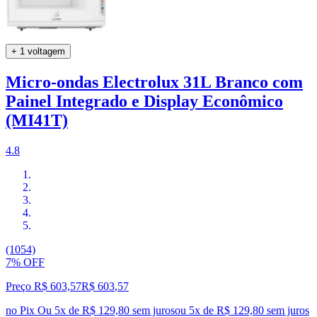
+ 1 voltagem
Micro-ondas Electrolux 31L Branco com
Painel Integrado e Display Econômico
(MI41T)
4.8
(1054)
7% OFF
Preço R$ 603,57
R$
603
,
57
no Pix
Ou 5x de R$ 129,80 sem juros
ou
5
x de
R$ 129,80
sem juros