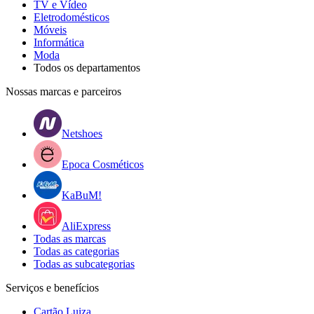
TV e Vídeo
Eletrodomésticos
Móveis
Informática
Moda
Todos os departamentos
Nossas marcas e parceiros
Netshoes
Epoca Cosméticos
KaBuM!
AliExpress
Todas as marcas
Todas as categorias
Todas as subcategorias
Serviços e benefícios
Cartão Luiza