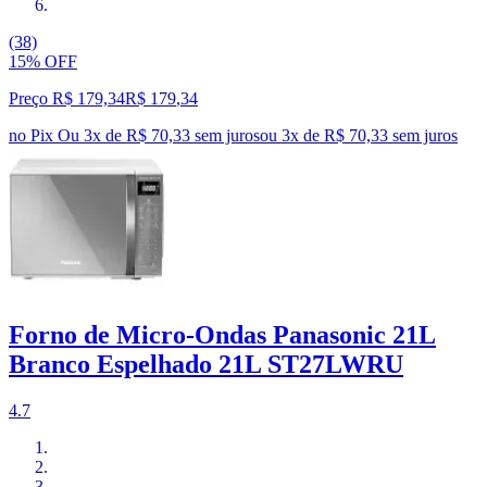
(38)
15% OFF
Preço R$ 179,34
R$
179
,
34
no Pix
Ou 3x de R$ 70,33 sem juros
ou
3
x de
R$ 70,33
sem juros
Forno de Micro-Ondas Panasonic 21L
Branco Espelhado 21L ST27LWRU
4.7