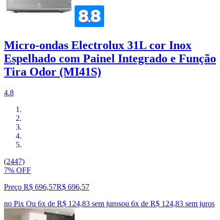
Micro-ondas Electrolux 31L cor Inox
Espelhado com Painel Integrado e Função
Tira Odor (MI41S)
4.8
(2447)
7% OFF
Preço R$ 696,57
R$
696
,
57
no Pix
Ou 6x de R$ 124,83 sem juros
ou
6
x de
R$ 124,83
sem juros