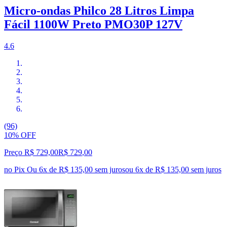
Micro-ondas Philco 28 Litros Limpa
Fácil 1100W Preto PMO30P 127V
4.6
(96)
10% OFF
Preço R$ 729,00
R$
729
,
00
no Pix
Ou 6x de R$ 135,00 sem juros
ou
6
x de
R$ 135,00
sem juros