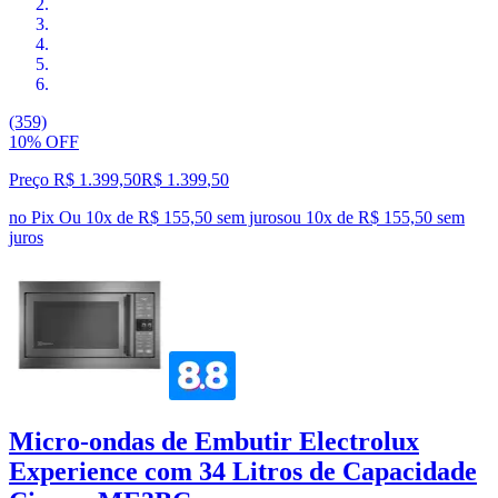
(359)
10% OFF
Preço R$ 1.399,50
R$
1.399
,
50
no Pix
Ou 10x de R$ 155,50 sem juros
ou
10
x de
R$ 155,50
sem
juros
Micro-ondas de Embutir Electrolux
Experience com 34 Litros de Capacidade