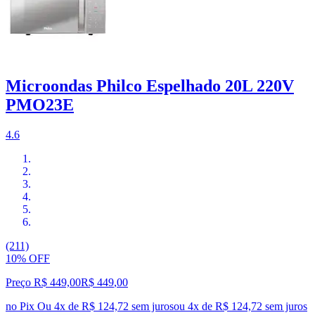
Microondas Philco Espelhado 20L 220V
PMO23E
4.6
(211)
10% OFF
Preço R$ 449,00
R$
449
,
00
no Pix
Ou 4x de R$ 124,72 sem juros
ou
4
x de
R$ 124,72
sem juros