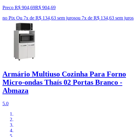
Preço R$ 904,69
R$
904
,
69
no Pix
Ou 7x de R$ 134,63 sem juros
ou
7
x de
R$ 134,63
sem juros
Armário Multiuso Cozinha Para Forno
Micro-ondas Thaís 02 Portas Branco -
Abmaza
5.0