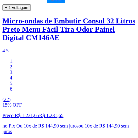
+ 1 voltagem
Micro-ondas de Embutir Consul 32 Litros
Preto Menu Fácil Tira Odor Painel
Digital CM146AE
4.5
(22)
15% OFF
Preço R$ 1.231,65
R$
1.231
,
65
no Pix
Ou 10x de R$ 144,90 sem juros
ou
10
x de
R$ 144,90
sem
juros