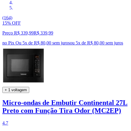
(164)
15% OFF
Preço R$ 339,99
R$
339
,
99
no Pix
Ou 5x de R$ 80,00 sem juros
ou
5
x de
R$ 80,00
sem juros
+ 1 voltagem
Micro-ondas de Embutir Continental 27L
Preto com Função Tira Odor (MC2EP)
4.7