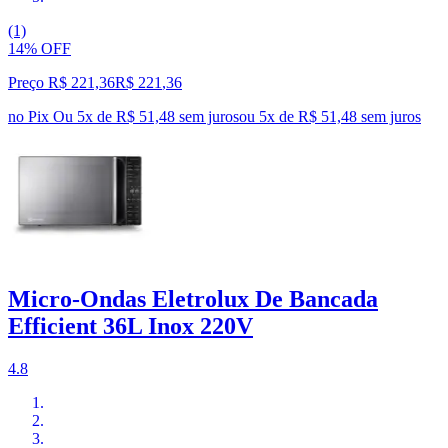
(1)
14% OFF
Preço R$ 221,36
R$
221
,
36
no Pix
Ou 5x de R$ 51,48 sem juros
ou
5
x de
R$ 51,48
sem juros
Micro-Ondas Eletrolux De Bancada
Efficient 36L Inox 220V
4.8