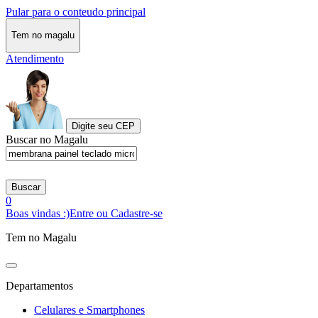
Pular para o conteudo principal
Tem no magalu
Atendimento
Digite seu CEP
Buscar no Magalu
Buscar
0
Boas vindas :)
Entre ou Cadastre-se
Tem no Magalu
Departamentos
Celulares e Smartphones