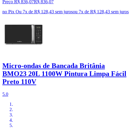
Preço R$ 836,07
R$
836
,
07
no Pix
Ou 7x de R$ 128,43 sem juros
ou
7
x de
R$ 128,43
sem juros
Micro-ondas de Bancada Britânia
BMO23 20L 1100W Pintura Limpa Fácil
Preto 110V
5.0