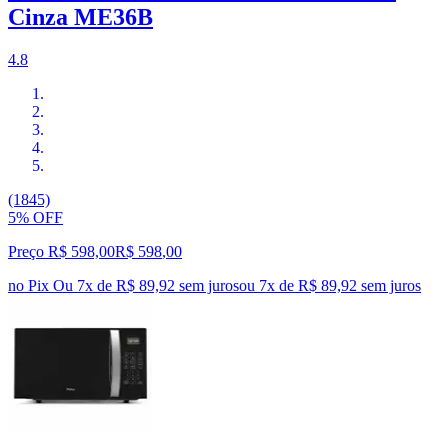
Cinza ME36B
4.8
(1845)
5% OFF
Preço R$ 598,00
R$
598
,
00
no Pix
Ou 7x de R$ 89,92 sem juros
ou
7
x de
R$ 89,92
sem juros