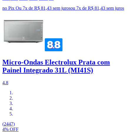
no Pix
Ou 7x de R$ 81,43 sem juros
ou
7
x de
R$ 81,43
sem juros
Micro-Ondas Electrolux Prata com
Painel Integrado 31L (MI41S)
4.8
(2447)
4% OFF