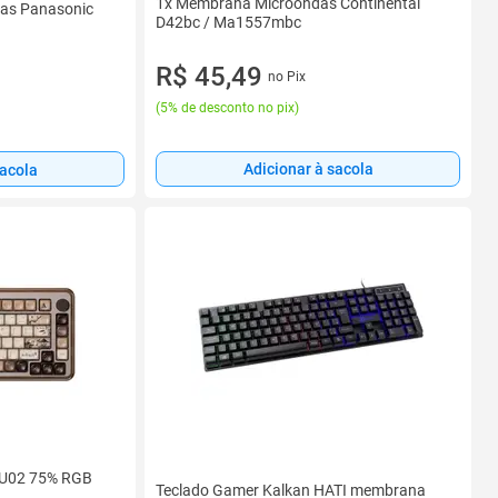
1x Membrana Microondas Continental
as Panasonic
D42bc / Ma1557mbc
R$ 45,49
no Pix
(
5% de desconto no pix
)
Adicionar à sacola
sacola
MU02 75% RGB
Teclado Gamer Kalkan HATI membrana