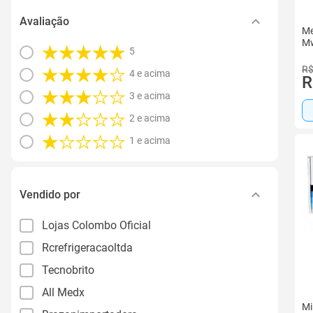
Avaliação
Me
M
5
R$
4 e acima
R
3 e acima
2 e acima
1 e acima
Vendido por
Lojas Colombo Oficial
Rcrefrigeracaoltda
Tecnobrito
All Medx
Mi