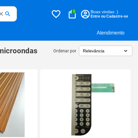
0
Boas vindas :)
Entre ou Cadastre-se
Atendimento
 microondas
Ordenar por