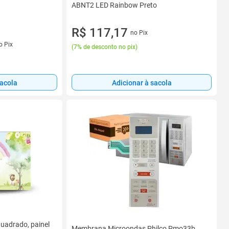
ABNT2 LED Rainbow Preto
R$ 117,17
no Pix
o Pix
(
7% de desconto no pix
)
sacola
Adicionar à sacola
quadrado, painel
Membrana Microondas Philco Pmo33b