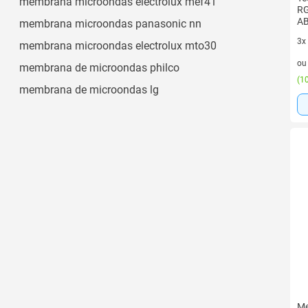
membrana microondas electrolux mef41
RG
A
membrana microondas panasonic nn
3x
membrana microondas electrolux mto30
3 v
o
membrana de microondas philco
(
10
membrana de microondas lg
Me