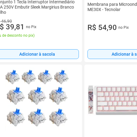
njunto 1 Tecla Interruptor Intermediário
Membrana para Microonda
A 250V Embutir Sleek Margirius Branco
ME30X - Tecnolar
ilho
 46,90
$ 39,81
R$ 54,90
no Pix
no Pix
 de desconto no pix
)
Adicionar à sacola
Adicionar à 