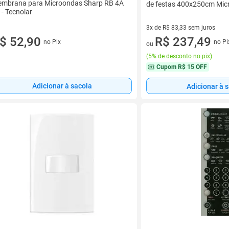
mbrana para Microondas Sharp RB 4A
de festas 400x250cm Mic
 - Tecnolar
3x de R$ 83,33 sem juros
$ 52,90
3 vez de R$ 83,33 sem juros
R$ 237,49
no Pix
no Pi
ou
(
5% de desconto no pix
)
Cupom
R$ 15 OFF
Adicionar à sacola
Adicionar à 