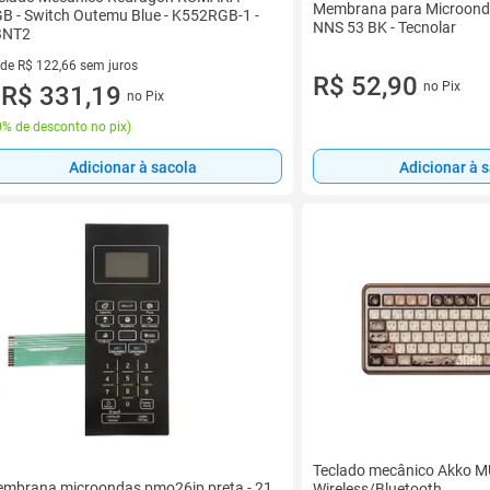
Membrana para Microond
B - Switch Outemu Blue - K552RGB-1 -
NNS 53 BK - Tecnolar
BNT2
 de R$ 122,66 sem juros
R$ 52,90
no Pix
ez de R$ 122,66 sem juros
R$ 331,19
no Pix
u
% de desconto no pix
)
Adicionar à sacola
Adicionar à 
Teclado mecânico Akko 
mbrana microondas pmo26ip preta - 21
Wireless/Bluetooth