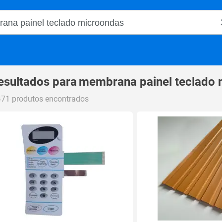
o Magalu
esultados para
membrana painel teclado
471 produtos encontrados