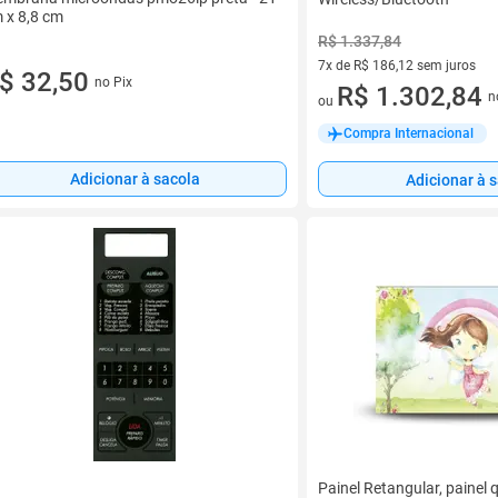
 x 8,8 cm
R$ 1.337,84
7x de R$ 186,12 sem juros
$ 32,50
no Pix
7 vez de R$ 186,12 sem juros
R$ 1.302,84
n
ou
Compra Internacional
Adicionar à sacola
Adicionar à 
Painel Retangular, painel 