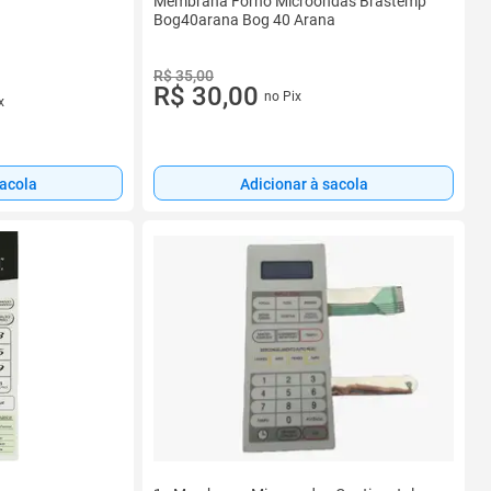
Membrana Forno Microondas Brastemp
Bog40arana Bog 40 Arana
R$ 35,00
R$ 30,00
no Pix
x
sacola
Adicionar à sacola