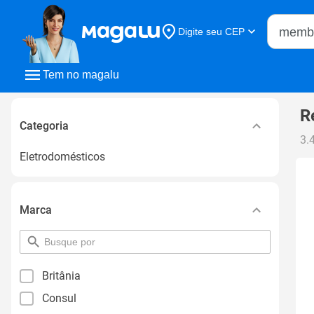
Buscar n
Digite seu CEP
Buscar
Tem no magalu
R
Categoria
3.
Eletrodomésticos
Marca
pesquisar
por
filtro
Britânia
Consul