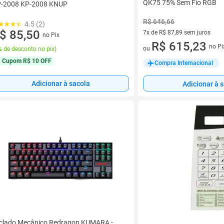
QK75 75% Sem Fio RGB
-2008 KP-2008 KNUP
R$ 646,66
4.5 (2)
$ 85,50
7x de R$ 87,89 sem juros
no Pix
7 vez de R$ 87,89 sem juros
R$ 615,23
no Pi
ou
 de desconto no pix
)
Cupom
R$ 10 OFF
Compra Internacional
Adicionar à sacola
Adicionar à 
clado Mecânico Redragon KUMARA -