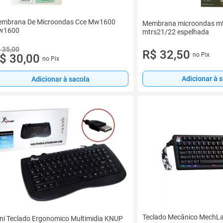
mbrana De Microondas Cce Mw1600
Membrana microondas mtf
w1600
mtrs21/22 espelhada
 35,00
R$ 32,50
no Pix
$ 30,00
no Pix
Adicionar à 
Adicionar à sacola
Teclado Mecânico MechL
ni Teclado Ergonomico Multimidia KNUP