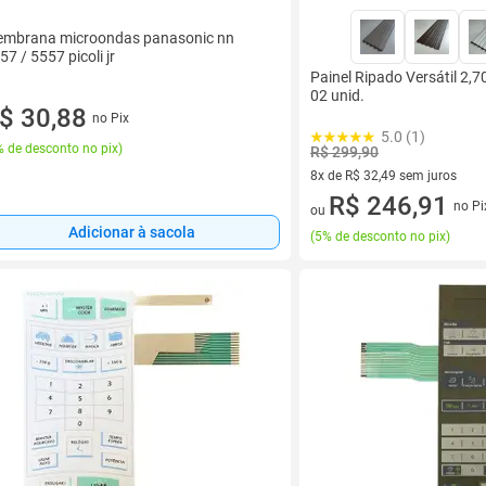
mbrana microondas panasonic nn
57 / 5557 picoli jr
Painel Ripado Versátil 2,
02 unid.
$ 30,88
no Pix
5.0 (1)
 de desconto no pix
)
R$ 299,90
8x de R$ 32,49 sem juros
8 vez de R$ 32,49 sem juros
R$ 246,91
no Pi
ou
Adicionar à sacola
(
5% de desconto no pix
)