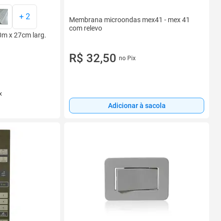
+
2
Membrana microondas mex41 - mex 41
com relevo
70m x 27cm larg.
R$ 32,50
no Pix
x
Adicionar à sacola