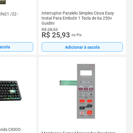
Interruptor Paralelo Simples Cinza Easy
e21 /22 -
Instal Para Embutir 1 Tecla de 6a 250v
Guidini
R$ 28,52
R$ 25,93
no Pix
sacola
Adicionar à sacola
ands CIDOO