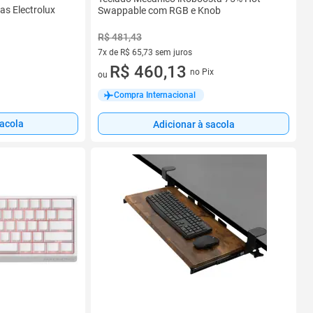
s Electrolux
Swappable com RGB e Knob
R$ 481,43
7x de R$ 65,73 sem juros
7 vez de R$ 65,73 sem juros
R$ 460,13
no Pix
ou
Compra Internacional
sacola
Adicionar à sacola