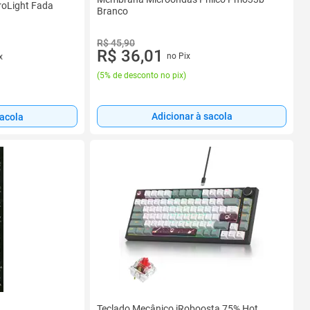
roLight Fada
Branco
R$ 45,90
R$ 36,01
no Pix
x
(
5% de desconto no pix
)
Adicionar à sacola
sacola
Teclado Mecânico iRoboosta 75% Hot