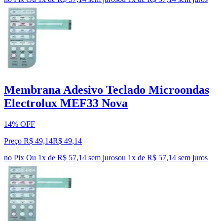
Membrana Adesivo Teclado Microondas
Electrolux MEF33 Nova
14% OFF
Preço R$ 49,14
R$
49
,
14
no Pix
Ou 1x de R$ 57,14 sem juros
ou
1
x de
R$ 57,14
sem juros