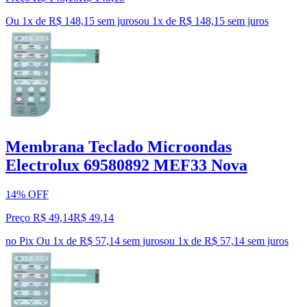
Ou 1x de R$ 148,15 sem juros
ou
1
x de
R$ 148,15
sem juros
Membrana Teclado Microondas
Electrolux 69580892 MEF33 Nova
14% OFF
Preço R$ 49,14
R$
49
,
14
no Pix
Ou 1x de R$ 57,14 sem juros
ou
1
x de
R$ 57,14
sem juros