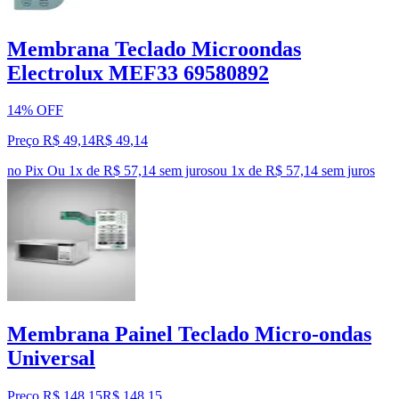
Membrana Teclado Microondas
Electrolux MEF33 69580892
14% OFF
Preço R$ 49,14
R$
49
,
14
no Pix
Ou 1x de R$ 57,14 sem juros
ou
1
x de
R$ 57,14
sem juros
Membrana Painel Teclado Micro-ondas
Universal
Preço R$ 148,15
R$
148
,
15