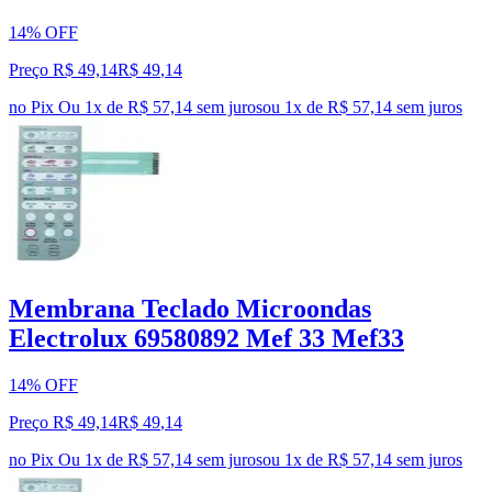
14% OFF
Preço R$ 49,14
R$
49
,
14
no Pix
Ou 1x de R$ 57,14 sem juros
ou
1
x de
R$ 57,14
sem juros
Membrana Teclado Microondas
Electrolux 69580892 Mef 33 Mef33
14% OFF
Preço R$ 49,14
R$
49
,
14
no Pix
Ou 1x de R$ 57,14 sem juros
ou
1
x de
R$ 57,14
sem juros