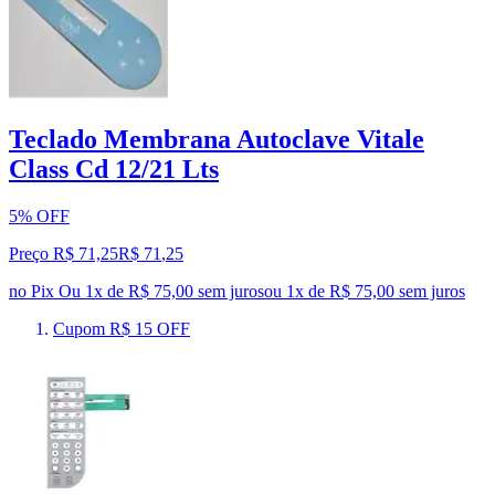
Teclado Membrana Autoclave Vitale
Class Cd 12/21 Lts
5% OFF
Preço R$ 71,25
R$
71
,
25
no Pix
Ou 1x de R$ 75,00 sem juros
ou
1
x de
R$ 75,00
sem juros
Cupom R$ 15 OFF