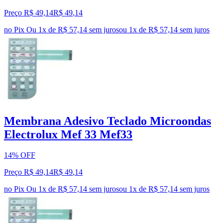
Preço R$ 49,14
R$
49
,
14
no Pix
Ou 1x de R$ 57,14 sem juros
ou
1
x de
R$ 57,14
sem juros
Membrana Adesivo Teclado Microondas
Electrolux Mef 33 Mef33
14% OFF
Preço R$ 49,14
R$
49
,
14
no Pix
Ou 1x de R$ 57,14 sem juros
ou
1
x de
R$ 57,14
sem juros