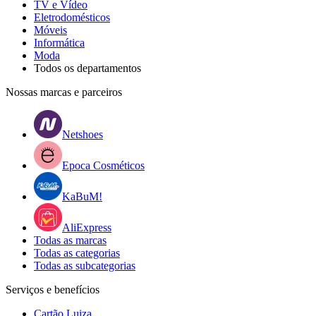
TV e Vídeo
Eletrodomésticos
Móveis
Informática
Moda
Todos os departamentos
Nossas marcas e parceiros
Netshoes
Epoca Cosméticos
KaBuM!
AliExpress
Todas as marcas
Todas as categorias
Todas as subcategorias
Serviços e benefícios
Cartão Luiza