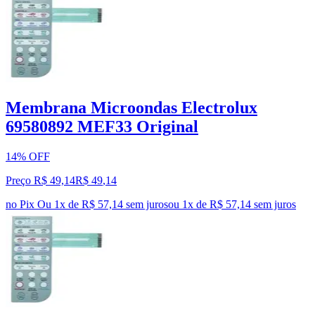
Membrana Microondas Electrolux
69580892 MEF33 Original
14% OFF
Preço R$ 49,14
R$
49
,
14
no Pix
Ou 1x de R$ 57,14 sem juros
ou
1
x de
R$ 57,14
sem juros