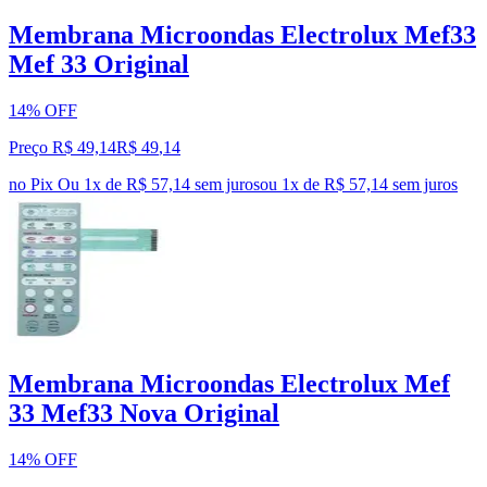
Membrana Microondas Electrolux Mef33
Mef 33 Original
14% OFF
Preço R$ 49,14
R$
49
,
14
no Pix
Ou 1x de R$ 57,14 sem juros
ou
1
x de
R$ 57,14
sem juros
Membrana Microondas Electrolux Mef
33 Mef33 Nova Original
14% OFF