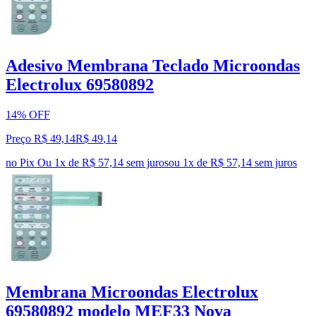
Adesivo Membrana Teclado Microondas
Electrolux 69580892
14% OFF
Preço R$ 49,14
R$
49
,
14
no Pix
Ou 1x de R$ 57,14 sem juros
ou
1
x de
R$ 57,14
sem juros
Membrana Microondas Electrolux
69580892 modelo MEF33 Nova