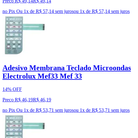
Preço R$ 49,14
R$
49
,
14
no Pix
Ou 1x de R$ 57,14 sem juros
ou
1
x de
R$ 57,14
sem juros
Adesivo Membrana Teclado Microondas
Electrolux Mef33 Mef 33
14% OFF
Preço R$ 46,19
R$
46
,
19
no Pix
Ou 1x de R$ 53,71 sem juros
ou
1
x de
R$ 53,71
sem juros