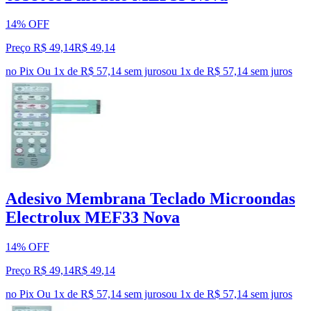
14% OFF
Preço R$ 49,14
R$
49
,
14
no Pix
Ou 1x de R$ 57,14 sem juros
ou
1
x de
R$ 57,14
sem juros
Adesivo Membrana Teclado Microondas
Electrolux MEF33 Nova
14% OFF
Preço R$ 49,14
R$
49
,
14
no Pix
Ou 1x de R$ 57,14 sem juros
ou
1
x de
R$ 57,14
sem juros