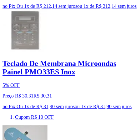
no Pix
Ou 1x de R$ 212,14 sem juros
ou
1
x de
R$ 212,14
sem juros
Teclado De Membrana Microondas
Painel PMO33ES Inox
5% OFF
Preço R$ 30,31
R$
30
,
31
no Pix
Ou 1x de R$ 31,90 sem juros
ou
1
x de
R$ 31,90
sem juros
Cupom R$ 10 OFF