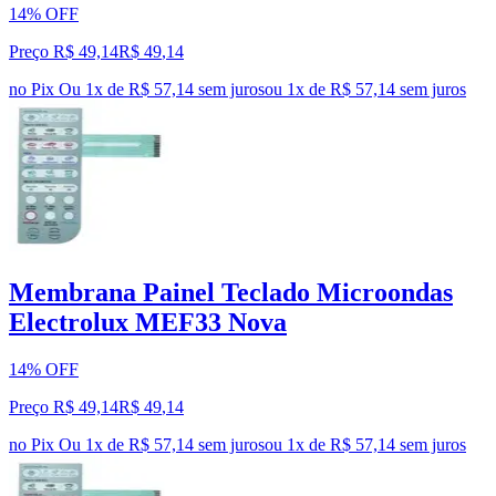
14% OFF
Preço R$ 49,14
R$
49
,
14
no Pix
Ou 1x de R$ 57,14 sem juros
ou
1
x de
R$ 57,14
sem juros
Membrana Painel Teclado Microondas
Electrolux MEF33 Nova
14% OFF
Preço R$ 49,14
R$
49
,
14
no Pix
Ou 1x de R$ 57,14 sem juros
ou
1
x de
R$ 57,14
sem juros