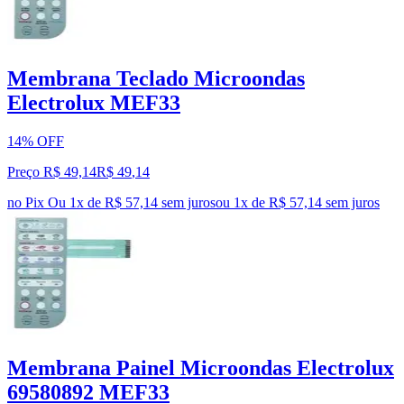
Membrana Teclado Microondas
Electrolux MEF33
14% OFF
Preço R$ 49,14
R$
49
,
14
no Pix
Ou 1x de R$ 57,14 sem juros
ou
1
x de
R$ 57,14
sem juros
Membrana Painel Microondas Electrolux
69580892 MEF33