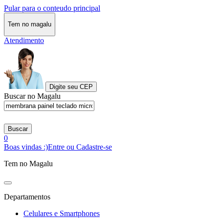
Pular para o conteudo principal
Tem no magalu
Atendimento
Digite seu CEP
Buscar no Magalu
Buscar
0
Boas vindas :)
Entre ou Cadastre-se
Tem no Magalu
Departamentos
Celulares e Smartphones