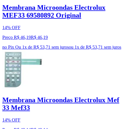
Membrana Microondas Electrolux
MEF33 69580892 Original
14% OFF
Preço R$ 46,19
R$
46
,
19
no Pix
Ou 1x de R$ 53,71 sem juros
ou
1
x de
R$ 53,71
sem juros
Membrana Microondas Electrolux Mef
33 Mef33
14% OFF