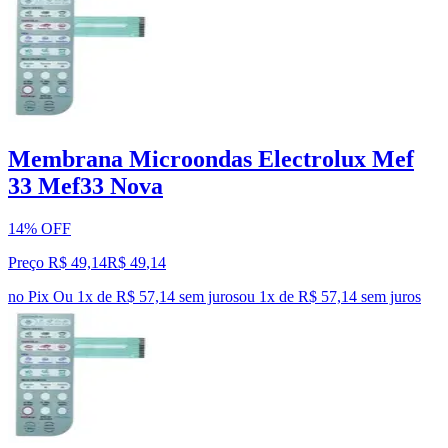
Membrana Microondas Electrolux Mef
33 Mef33 Nova
14% OFF
Preço R$ 49,14
R$
49
,
14
no Pix
Ou 1x de R$ 57,14 sem juros
ou
1
x de
R$ 57,14
sem juros