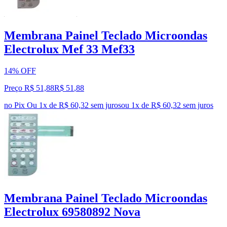
Membrana Painel Teclado Microondas
Electrolux Mef 33 Mef33
14% OFF
Preço R$ 51,88
R$
51
,
88
no Pix
Ou 1x de R$ 60,32 sem juros
ou
1
x de
R$ 60,32
sem juros
Membrana Painel Teclado Microondas
Electrolux 69580892 Nova