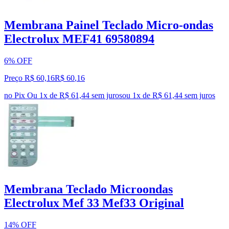
Membrana Painel Teclado Micro-ondas
Electrolux MEF41 69580894
6% OFF
Preço R$ 60,16
R$
60
,
16
no Pix
Ou 1x de R$ 61,44 sem juros
ou
1
x de
R$ 61,44
sem juros
Membrana Teclado Microondas
Electrolux Mef 33 Mef33 Original
14% OFF