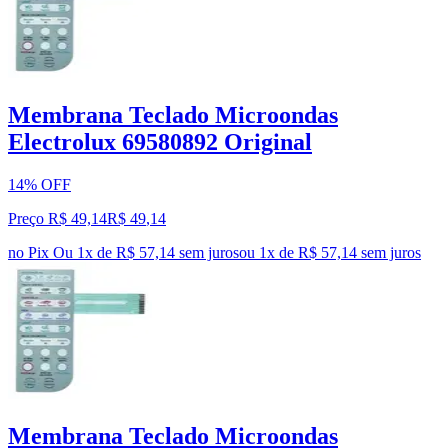
Membrana Teclado Microondas
Electrolux 69580892 Original
14% OFF
Preço R$ 49,14
R$
49
,
14
no Pix
Ou 1x de R$ 57,14 sem juros
ou
1
x de
R$ 57,14
sem juros
Membrana Teclado Microondas