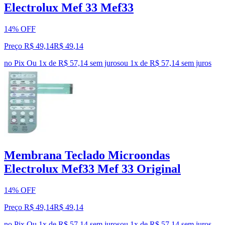
Electrolux Mef 33 Mef33
14% OFF
Preço R$ 49,14
R$
49
,
14
no Pix
Ou 1x de R$ 57,14 sem juros
ou
1
x de
R$ 57,14
sem juros
Membrana Teclado Microondas
Electrolux Mef33 Mef 33 Original
14% OFF
Preço R$ 49,14
R$
49
,
14
no Pix
Ou 1x de R$ 57,14 sem juros
ou
1
x de
R$ 57,14
sem juros