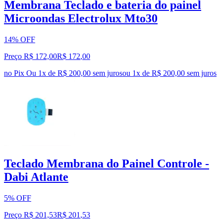
Membrana Teclado e bateria do painel
Microondas Electrolux Mto30
14% OFF
Preço R$ 172,00
R$
172
,
00
no Pix
Ou 1x de R$ 200,00 sem juros
ou
1
x de
R$ 200,00
sem juros
Teclado Membrana do Painel Controle -
Dabi Atlante
5% OFF
Preço R$ 201,53
R$
201
,
53