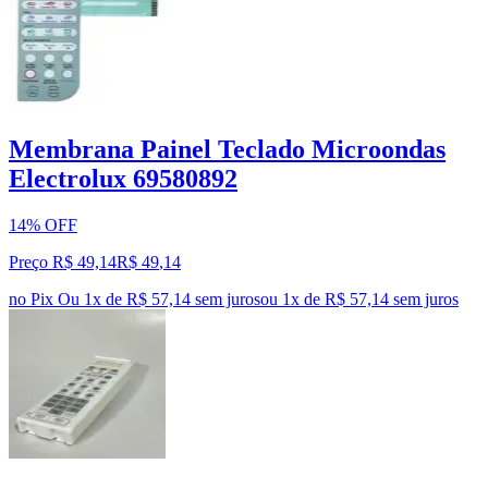
Membrana Painel Teclado Microondas
Electrolux 69580892
14% OFF
Preço R$ 49,14
R$
49
,
14
no Pix
Ou 1x de R$ 57,14 sem juros
ou
1
x de
R$ 57,14
sem juros