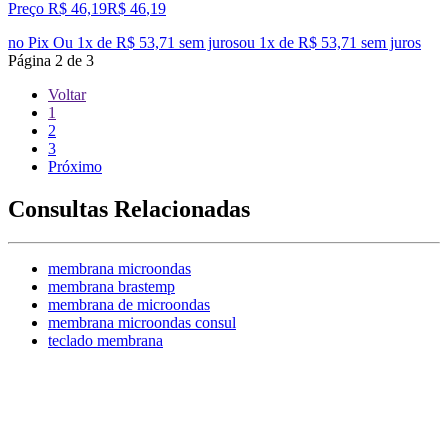
Preço R$ 46,19
R$
46
,
19
no Pix
Ou 1x de R$ 53,71 sem juros
ou
1
x de
R$ 53,71
sem juros
Página
2
de
3
Voltar
1
2
3
Próximo
Consultas Relacionadas
membrana microondas
membrana brastemp
membrana de microondas
membrana microondas consul
teclado membrana