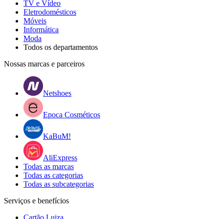
TV e Vídeo
Eletrodomésticos
Móveis
Informática
Moda
Todos os departamentos
Nossas marcas e parceiros
Netshoes
Epoca Cosméticos
KaBuM!
AliExpress
Todas as marcas
Todas as categorias
Todas as subcategorias
Serviços e benefícios
Cartão Luiza