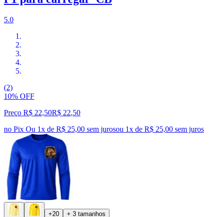
5.0
(2)
10% OFF
Preço R$ 22,50
R$
22
,
50
no Pix
Ou 1x de R$ 25,00 sem juros
ou
1
x de
R$ 25,00
sem juros
+20
+ 3 tamanhos