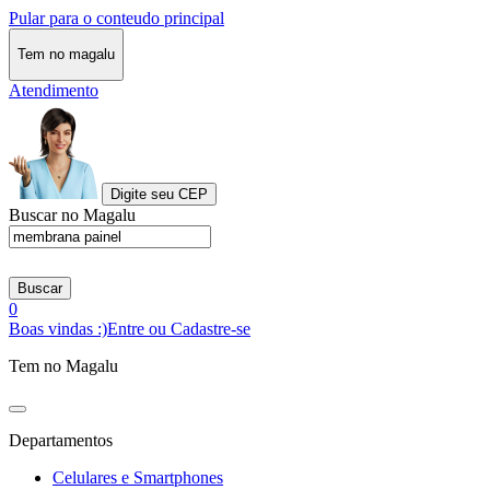
Pular para o conteudo principal
Tem no magalu
Atendimento
Digite seu CEP
Buscar no Magalu
Buscar
0
Boas vindas :)
Entre ou Cadastre-se
Tem no Magalu
Departamentos
Celulares e Smartphones