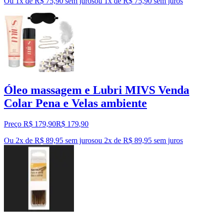
Ou 1x de R$ 75,90 sem juros
ou
1
x de
R$ 75,90
sem juros
Óleo massagem e Lubri MIVS Venda
Colar Pena e Velas ambiente
Preço R$ 179,90
R$
179
,
90
Ou 2x de R$ 89,95 sem juros
ou
2
x de
R$ 89,95
sem juros