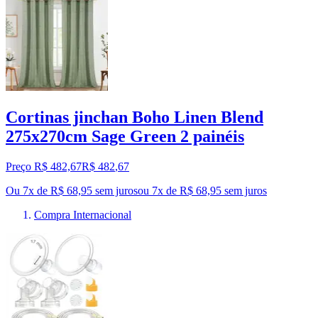
Cortinas jinchan Boho Linen Blend
275x270cm Sage Green 2 painéis
Preço R$ 482,67
R$
482
,
67
Ou 7x de R$ 68,95 sem juros
ou
7
x de
R$ 68,95
sem juros
Compra Internacional