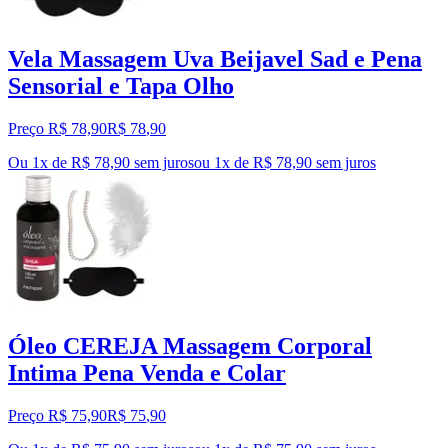
Vela Massagem Uva Beijavel Sad e Pena
Sensorial e Tapa Olho
Preço R$ 78,90
R$
78
,
90
Ou 1x de R$ 78,90 sem juros
ou
1
x de
R$ 78,90
sem juros
Óleo CEREJA Massagem Corporal
Intima Pena Venda e Colar
Preço R$ 75,90
R$
75
,
90