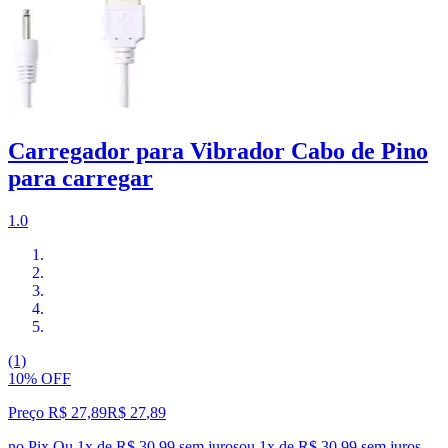
Carregador para Vibrador Cabo de Pino
para carregar
1.0
(1)
10% OFF
Preço R$ 27,89
R$
27
,
89
no Pix
Ou 1x de R$ 30,99 sem juros
ou
1
x de
R$ 30,99
sem juros