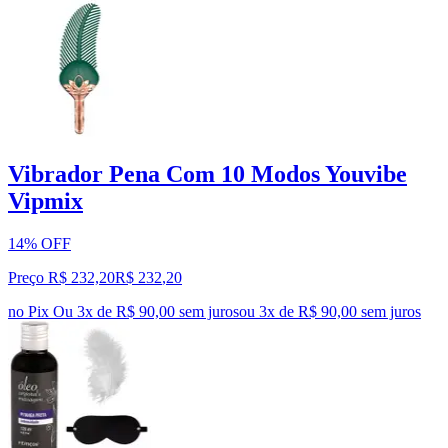
Vibrador Pena Com 10 Modos Youvibe
Vipmix
14% OFF
Preço R$ 232,20
R$
232
,
20
no Pix
Ou 3x de R$ 90,00 sem juros
ou
3
x de
R$ 90,00
sem juros