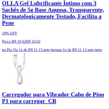
OLLA Gel Lubrificante Íntimo com 3
Sachês de 5g Base Aquosa, Transparente,
Dermatologicamente Testado, Facilita a
Pene
10% OFF
Preço R$ 10,02
R$
10
,
02
no Pix
Ou 1x de R$ 11,13 sem juros
ou
1
x de
R$ 11,13
sem juros
Carregador para Vibrador Cabo de Pino
P1 para carregar_CB