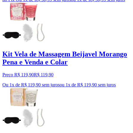
Kit Vela de Massagem Beijavel Morango
Pena e Venda e Colar
Preço R$ 119,90
R$
119
,
90
Ou 1x de R$ 119,90 sem juros
ou
1
x de
R$ 119,90
sem juros