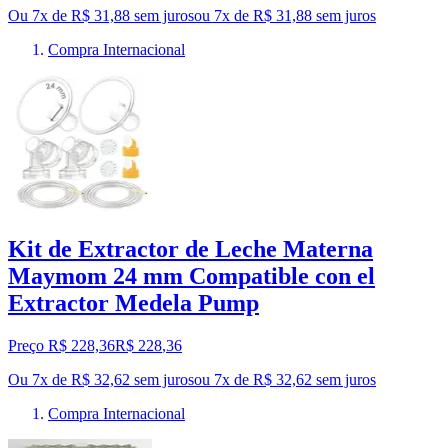
Ou 7x de R$ 31,88 sem juros
ou
7
x de
R$ 31,88
sem juros
Compra Internacional
Kit de Extractor de Leche Materna
Maymom 24 mm Compatible con el
Extractor Medela Pump
Preço R$ 228,36
R$
228
,
36
Ou 7x de R$ 32,62 sem juros
ou
7
x de
R$ 32,62
sem juros
Compra Internacional