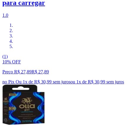
para carregar
1.0
(1)
10% OFF
Preço R$ 27,89
R$
27
,
89
no Pix
Ou 1x de R$ 30,99 sem juros
ou
1
x de
R$ 30,99
sem juros