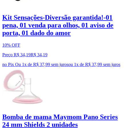
Kit Sensações-Diversão garantida!-01
pena, 01 venda para olhos, 01 aviso de
porta, 01 dado do amor
10% OFF
Preço R$ 34,19
R$
34
,
19
no Pix
Ou 1x de R$ 37,99 sem juros
ou
1
x de
R$ 37,99
sem juros
Bomba de mama Maymom Pano Series
24 mm Shields 2 unidades