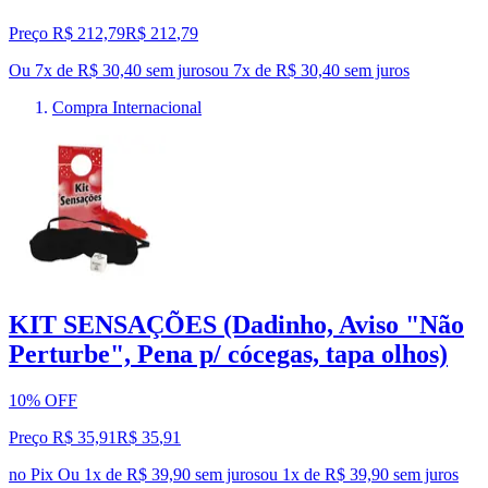
Preço R$ 212,79
R$
212
,
79
Ou 7x de R$ 30,40 sem juros
ou
7
x de
R$ 30,40
sem juros
Compra Internacional
KIT SENSAÇÕES (Dadinho, Aviso "Não
Perturbe", Pena p/ cócegas, tapa olhos)
10% OFF
Preço R$ 35,91
R$
35
,
91
no Pix
Ou 1x de R$ 39,90 sem juros
ou
1
x de
R$ 39,90
sem juros