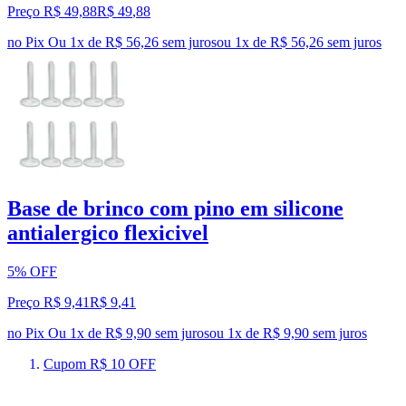
Preço R$ 49,88
R$
49
,
88
no Pix
Ou 1x de R$ 56,26 sem juros
ou
1
x de
R$ 56,26
sem juros
Base de brinco com pino em silicone
antialergico flexicivel
5% OFF
Preço R$ 9,41
R$
9
,
41
no Pix
Ou 1x de R$ 9,90 sem juros
ou
1
x de
R$ 9,90
sem juros
Cupom R$ 10 OFF