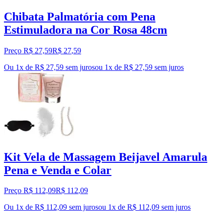
Chibata Palmatória com Pena
Estimuladora na Cor Rosa 48cm
Preço R$ 27,59
R$
27
,
59
Ou 1x de R$ 27,59 sem juros
ou
1
x de
R$ 27,59
sem juros
Kit Vela de Massagem Beijavel Amarula
Pena e Venda e Colar
Preço R$ 112,09
R$
112
,
09
Ou 1x de R$ 112,09 sem juros
ou
1
x de
R$ 112,09
sem juros