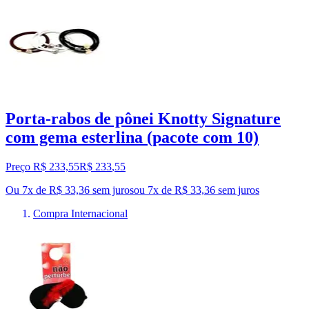
Porta-rabos de pônei Knotty Signature
com gema esterlina (pacote com 10)
Preço R$ 233,55
R$
233
,
55
Ou 7x de R$ 33,36 sem juros
ou
7
x de
R$ 33,36
sem juros
Compra Internacional