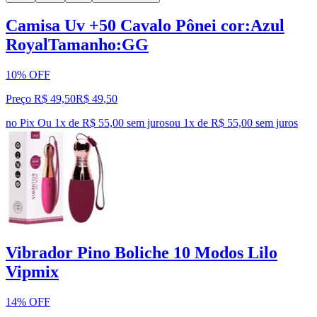
Camisa Uv +50 Cavalo Pônei cor:Azul
RoyalTamanho:GG
10% OFF
Preço R$ 49,50
R$
49
,
50
no Pix
Ou 1x de R$ 55,00 sem juros
ou
1
x de
R$ 55,00
sem juros
Vibrador Pino Boliche 10 Modos Lilo
Vipmix
14% OFF