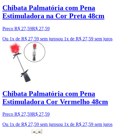
Chibata Palmatória com Pena
Estimuladora na Cor Preta 48cm
Preço R$ 27,59
R$
27
,
59
Ou 1x de R$ 27,59 sem juros
ou
1
x de
R$ 27,59
sem juros
Chibata Palmatória com Pena
Estimuladora Cor Vermelho 48cm
Preço R$ 27,59
R$
27
,
59
Ou 1x de R$ 27,59 sem juros
ou
1
x de
R$ 27,59
sem juros