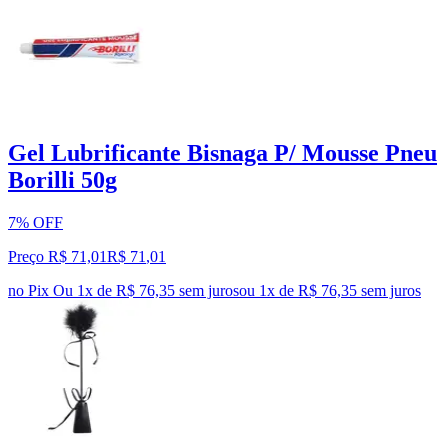
Gel Lubrificante Bisnaga P/ Mousse Pneu
Borilli 50g
7% OFF
Preço R$ 71,01
R$
71
,
01
no Pix
Ou 1x de R$ 76,35 sem juros
ou
1
x de
R$ 76,35
sem juros