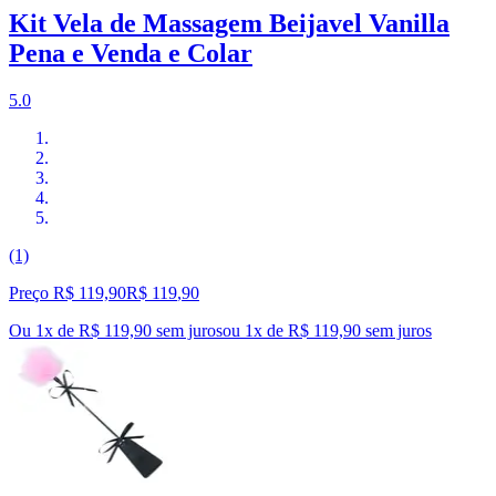
Kit Vela de Massagem Beijavel Vanilla
Pena e Venda e Colar
5.0
(1)
Preço R$ 119,90
R$
119
,
90
Ou 1x de R$ 119,90 sem juros
ou
1
x de
R$ 119,90
sem juros