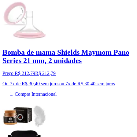
Bomba de mama Shields Maymom Pano
Series 21 mm, 2 unidades
Preço R$ 212,79
R$
212
,
79
Ou 7x de R$ 30,40 sem juros
ou
7
x de
R$ 30,40
sem juros
Compra Internacional