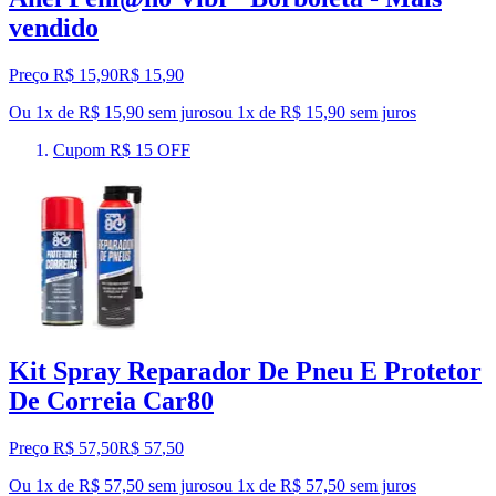
vendido
Preço R$ 15,90
R$
15
,
90
Ou 1x de R$ 15,90 sem juros
ou
1
x de
R$ 15,90
sem juros
Cupom R$ 15 OFF
Kit Spray Reparador De Pneu E Protetor
De Correia Car80
Preço R$ 57,50
R$
57
,
50
Ou 1x de R$ 57,50 sem juros
ou
1
x de
R$ 57,50
sem juros