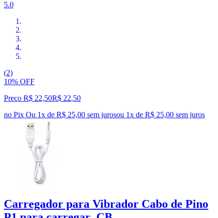
5.0
(2)
10% OFF
Preço R$ 22,50
R$
22
,
50
no Pix
Ou 1x de R$ 25,00 sem juros
ou
1
x de
R$ 25,00
sem juros
Carregador para Vibrador Cabo de Pino
P1 para carregar_CB