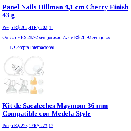
Panel Nails Hillman 4,1 cm Cherry Finish
43 g
Preço R$ 202,41
R$
202
,
41
Ou 7x de R$ 28,92 sem juros
ou
7
x de
R$ 28,92
sem juros
Compra Internacional
Kit de Sacaleches Maymom 36 mm
Compatible con Medela Style
Preço R$ 223,17
R$
223
,
17