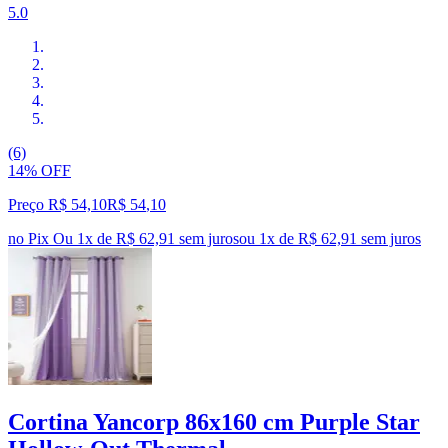
5.0
(6)
14% OFF
Preço R$ 54,10
R$
54
,
10
no Pix
Ou 1x de R$ 62,91 sem juros
ou
1
x de
R$ 62,91
sem juros
Cortina Yancorp 86x160 cm Purple Star