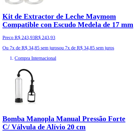
Kit de Extractor de Leche Maymom
Compatible con Escudo Medela de 17 mm
Preço R$ 243,93
R$
243
,
93
Ou 7x de R$ 34,85 sem juros
ou
7
x de
R$ 34,85
sem juros
Compra Internacional
Bomba Manopla Manual Pressão Forte
C/ Válvula de Alívio 20 cm