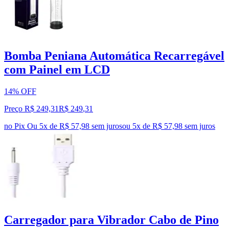
Bomba Peniana Automática Recarregável
com Painel em LCD
14% OFF
Preço R$ 249,31
R$
249
,
31
no Pix
Ou 5x de R$ 57,98 sem juros
ou
5
x de
R$ 57,98
sem juros
Carregador para Vibrador Cabo de Pino