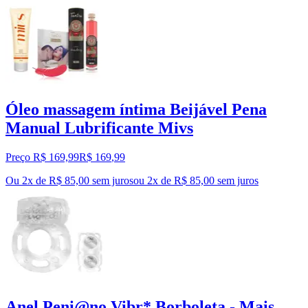
Óleo massagem íntima Beijável Pena
Manual Lubrificante Mivs
Preço R$ 169,99
R$
169
,
99
Ou 2x de R$ 85,00 sem juros
ou
2
x de
R$ 85,00
sem juros
Anel Peni@no Vibr* Borboleta - Mais