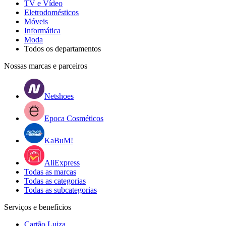
TV e Vídeo
Eletrodomésticos
Móveis
Informática
Moda
Todos os departamentos
Nossas marcas e parceiros
Netshoes
Epoca Cosméticos
KaBuM!
AliExpress
Todas as marcas
Todas as categorias
Todas as subcategorias
Serviços e benefícios
Cartão Luiza