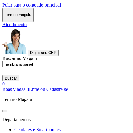
Pular para o conteudo principal
Tem no magalu
Atendimento
Digite seu CEP
Buscar no Magalu
Buscar
0
Boas vindas :)
Entre ou Cadastre-se
Tem no Magalu
Departamentos
Celulares e Smartphones