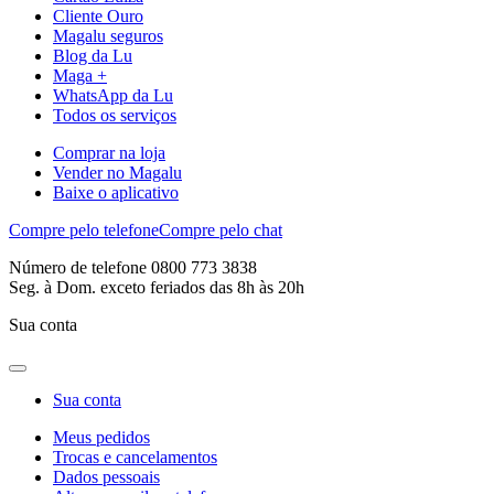
Cliente Ouro
Magalu seguros
Blog da Lu
Maga +
WhatsApp da Lu
Todos os serviços
Comprar na loja
Vender no Magalu
Baixe o aplicativo
Compre pelo telefone
Compre pelo chat
Número de telefone 0800 773 3838
Seg. à Dom. exceto feriados das 8h às 20h
Sua conta
Sua conta
Meus pedidos
Trocas e cancelamentos
Dados pessoais