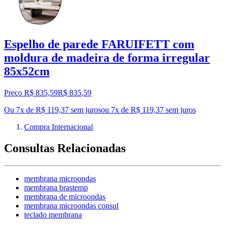
Espelho de parede FARUIFETT com
moldura de madeira de forma irregular
85x52cm
Preço R$ 835,59
R$
835
,
59
Ou 7x de R$ 119,37 sem juros
ou
7
x de
R$ 119,37
sem juros
Compra Internacional
Consultas Relacionadas
membrana microondas
membrana brastemp
membrana de microondas
membrana microondas consul
teclado membrana