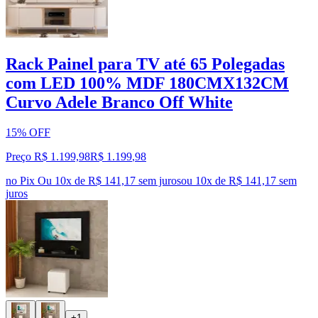
Rack Painel para TV até 65 Polegadas
com LED 100% MDF 180CMX132CM
Curvo Adele Branco Off White
15% OFF
Preço R$ 1.199,98
R$
1.199
,
98
no Pix
Ou 10x de R$ 141,17 sem juros
ou
10
x de
R$ 141,17
sem
juros
+1