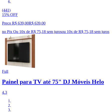
(441)
15% OFF
Preço R$ 639,00
R$
639
,
00
no Pix
Ou 10x de R$ 75,18 sem juros
ou
10
x de
R$ 75,18
sem juros
Full
Painel para TV até 75" DJ Móveis Helo
4.3