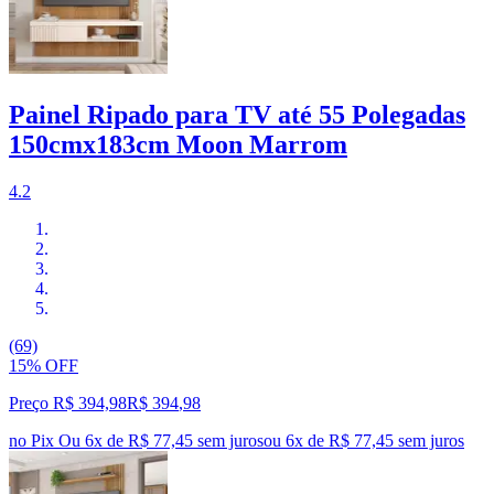
Painel Ripado para TV até 55 Polegadas
150cmx183cm Moon Marrom
4.2
(69)
15% OFF
Preço R$ 394,98
R$
394
,
98
no Pix
Ou 6x de R$ 77,45 sem juros
ou
6
x de
R$ 77,45
sem juros