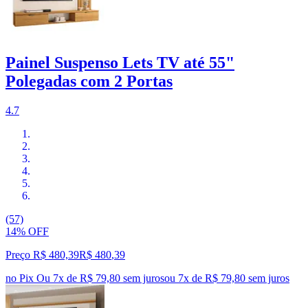
Painel Suspenso Lets TV até 55"
Polegadas com 2 Portas
4.7
(57)
14% OFF
Preço R$ 480,39
R$
480
,
39
no Pix
Ou 7x de R$ 79,80 sem juros
ou
7
x de
R$ 79,80
sem juros