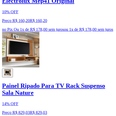
Electrolux Mep41 Original
10% OFF
Preço R$ 160,20
R$
160
,
20
no Pix
Ou 1x de R$ 178,00 sem juros
ou
1
x de
R$ 178,00
sem juros
Painel Ripado Para TV Rack Suspenso
Sala Nature
14% OFF
Preço R$ 829,03
R$
829
,
03