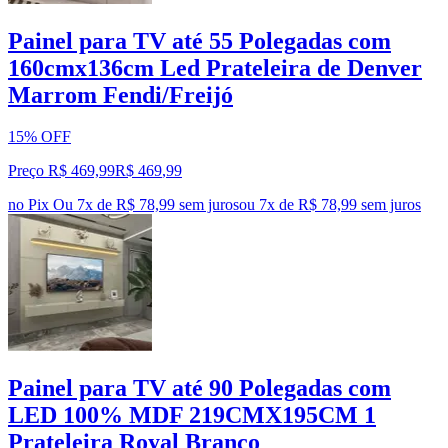
Painel para TV até 55 Polegadas com
160cmx136cm Led Prateleira de Denver
Marrom Fendi/Freijó
15% OFF
Preço R$ 469,99
R$
469
,
99
no Pix
Ou 7x de R$ 78,99 sem juros
ou
7
x de
R$ 78,99
sem juros
Painel para TV até 90 Polegadas com
LED 100% MDF 219CMX195CM 1
Prateleira Royal Branco