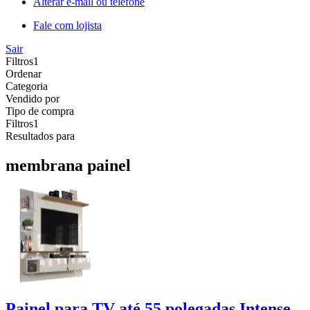
Alterar e-mail ou telefone
Fale com lojista
Sair
Filtros
1
Ordenar
Categoria
Vendido por
Tipo de compra
Filtros
1
Resultados para
membrana painel
Painel para TV até 55 polegadas Intense