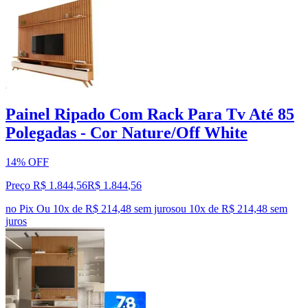
Painel Ripado Com Rack Para Tv Até 85
Polegadas - Cor Nature/Off White
14% OFF
Preço R$ 1.844,56
R$
1.844
,
56
no Pix
Ou 10x de R$ 214,48 sem juros
ou
10
x de
R$ 214,48
sem
juros