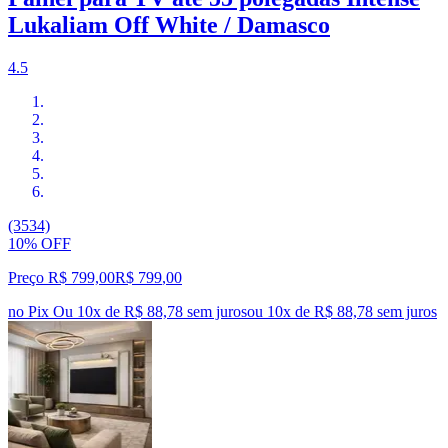
Lukaliam Off White / Damasco
4.5
(3534)
10% OFF
Preço R$ 799,00
R$
799
,
00
no Pix
Ou 10x de R$ 88,78 sem juros
ou
10
x de
R$ 88,78
sem juros