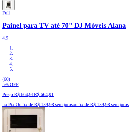
Full
Painel para TV até 70" DJ Móveis Alana
4.9
(60)
5% OFF
Preço R$ 664,91
R$
664
,
91
no Pix
Ou 5x de R$ 139,98 sem juros
ou
5
x de
R$ 139,98
sem juros