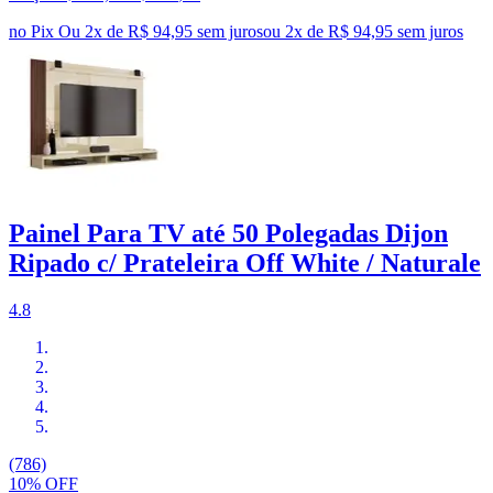
no Pix
Ou 2x de R$ 94,95 sem juros
ou
2
x de
R$ 94,95
sem juros
Painel Para TV até 50 Polegadas Dijon
Ripado c/ Prateleira Off White / Naturale
4.8
(786)
10% OFF