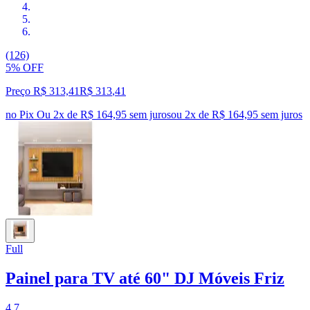
(126)
5% OFF
Preço R$ 313,41
R$
313
,
41
no Pix
Ou 2x de R$ 164,95 sem juros
ou
2
x de
R$ 164,95
sem juros
Full
Painel para TV até 60" DJ Móveis Friz
4.7