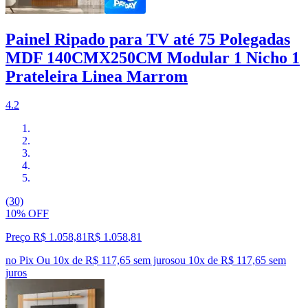
Painel Ripado para TV até 75 Polegadas
MDF 140CMX250CM Modular 1 Nicho 1
Prateleira Linea Marrom
4.2
(30)
10% OFF
Preço R$ 1.058,81
R$
1.058
,
81
no Pix
Ou 10x de R$ 117,65 sem juros
ou
10
x de
R$ 117,65
sem
juros