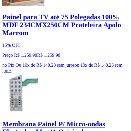
Painel para TV até 75 Polegadas 100%
MDF 234CMX250CM Prateleira Apolo
Marrom
15% OFF
Preço R$ 1.259,98
R$
1.259
,
98
no Pix
Ou 10x de R$ 148,23 sem juros
ou
10
x de
R$ 148,23
sem
juros
Membrana Painel P/ Micro-ondas