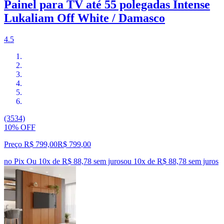
Painel para TV até 55 polegadas Intense
Lukaliam Off White / Damasco
4.5
(3534)
10% OFF
Preço R$ 799,00
R$
799
,
00
no Pix
Ou 10x de R$ 88,78 sem juros
ou
10
x de
R$ 88,78
sem juros