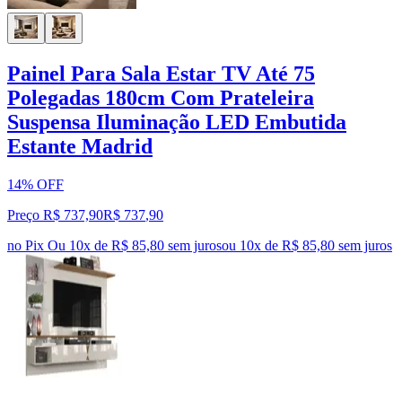
Painel Para Sala Estar TV Até 75
Polegadas 180cm Com Prateleira
Suspensa Iluminação LED Embutida
Estante Madrid
14% OFF
Preço R$ 737,90
R$
737
,
90
no Pix
Ou 10x de R$ 85,80 sem juros
ou
10
x de
R$ 85,80
sem juros