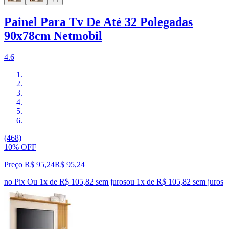
Painel Para Tv De Até 32 Polegadas
90x78cm Netmobil
4.6
(468)
10% OFF
Preço R$ 95,24
R$
95
,
24
no Pix
Ou 1x de R$ 105,82 sem juros
ou
1
x de
R$ 105,82
sem juros