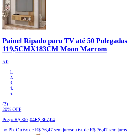
Painel Ripado para TV até 50 Polegadas
119,5CMX183CM Moon Marrom
5.0
(3)
20% OFF
Preço R$ 367,04
R$
367
,
04
no Pix
Ou 6x de R$ 76,47 sem juros
ou
6
x de
R$ 76,47
sem juros