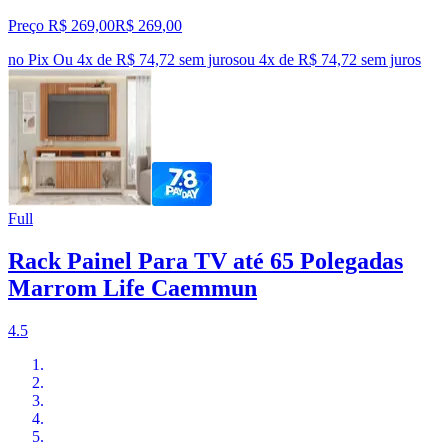
Preço R$ 269,00
R$
269
,
00
no Pix
Ou 4x de R$ 74,72 sem juros
ou
4
x de
R$ 74,72
sem juros
Full
Rack Painel Para TV até 65 Polegadas
Marrom Life Caemmun
4.5