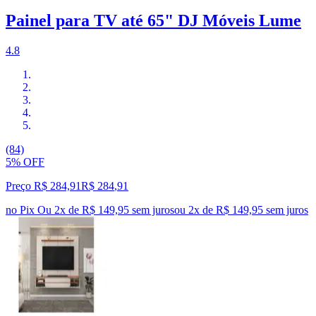
Painel para TV até 65" DJ Móveis Lume
4.8
(84)
5% OFF
Preço R$ 284,91
R$
284
,
91
no Pix
Ou 2x de R$ 149,95 sem juros
ou
2
x de
R$ 149,95
sem juros