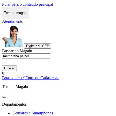
Pular para o conteudo principal
Tem no magalu
Atendimento
Digite seu CEP
Buscar no Magalu
Buscar
0
Boas vindas :)
Entre ou Cadastre-se
Tem no Magalu
Departamentos
Celulares e Smartphones