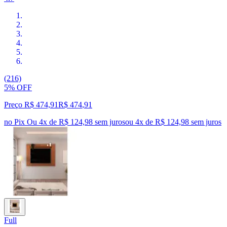
(216)
5% OFF
Preço R$ 474,91
R$
474
,
91
no Pix
Ou 4x de R$ 124,98 sem juros
ou
4
x de
R$ 124,98
sem juros
Full