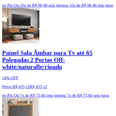
no Pix
Ou 10x de R$ 96,40 sem juros
ou
10
x de
R$ 96,40
sem juros
Painel Sala Âmbar para Tv até 65
Polegadas 2 Portas Off-
white/naturalle/ripado
14% OFF
Preço R$ 455,12
R$
455
,
12
no Pix
Ou 7x de R$ 75,60 sem juros
ou
7
x de
R$ 75,60
sem juros