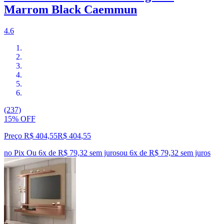
Marrom Black Caemmun
4.6
(237)
15% OFF
Preço R$ 404,55
R$
404
,
55
no Pix
Ou 6x de R$ 79,32 sem juros
ou
6
x de
R$ 79,32
sem juros