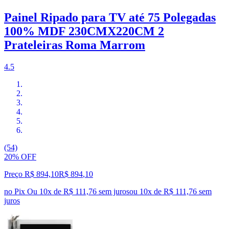
Painel Ripado para TV até 75 Polegadas
100% MDF 230CMX220CM 2
Prateleiras Roma Marrom
4.5
(54)
20% OFF
Preço R$ 894,10
R$
894
,
10
no Pix
Ou 10x de R$ 111,76 sem juros
ou
10
x de
R$ 111,76
sem
juros