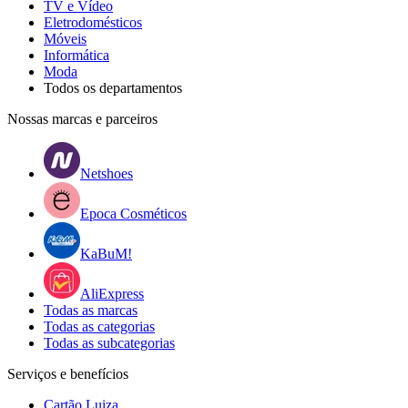
TV e Vídeo
Eletrodomésticos
Móveis
Informática
Moda
Todos os departamentos
Nossas marcas e parceiros
Netshoes
Epoca Cosméticos
KaBuM!
AliExpress
Todas as marcas
Todas as categorias
Todas as subcategorias
Serviços e benefícios
Cartão Luiza