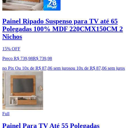
Painel Ripado Suspenso para TV até 65
Polegadas 100% MDF 220CMX150CM 2
Nichos
15% OFF
Preço R$ 739,98
R$
739
,
98
no Pix
Ou 10x de R$ 87,06 sem juros
ou
10
x de
R$ 87,06
sem juros
Full
Painel Para TV Até 55 Polegadas