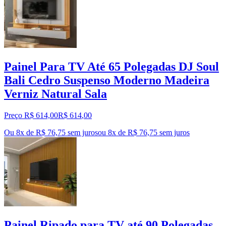
Painel Para TV Até 65 Polegadas DJ Soul
Bali Cedro Suspenso Moderno Madeira
Verniz Natural Sala
Preço R$ 614,00
R$
614
,
00
Ou 8x de R$ 76,75 sem juros
ou
8
x de
R$ 76,75
sem juros
Painel Ripado para TV até 90 Polegadas