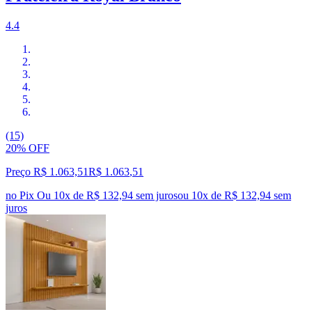
4.4
(15)
20% OFF
Preço R$ 1.063,51
R$
1.063
,
51
no Pix
Ou 10x de R$ 132,94 sem juros
ou
10
x de
R$ 132,94
sem
juros