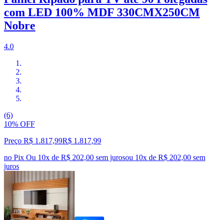
com LED 100% MDF 330CMX250CM
Nobre
4.0
(6)
10% OFF
Preço R$ 1.817,99
R$
1.817
,
99
no Pix
Ou 10x de R$ 202,00 sem juros
ou
10
x de
R$ 202,00
sem
juros