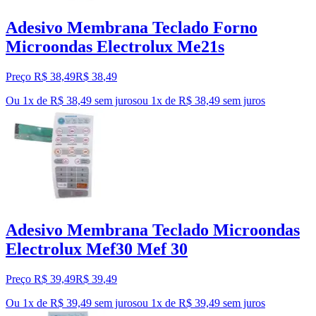
Adesivo Membrana Teclado Forno
Microondas Electrolux Me21s
Preço R$ 38,49
R$
38
,
49
Ou 1x de R$ 38,49 sem juros
ou
1
x de
R$ 38,49
sem juros
Adesivo Membrana Teclado Microondas
Electrolux Mef30 Mef 30
Preço R$ 39,49
R$
39
,
49
Ou 1x de R$ 39,49 sem juros
ou
1
x de
R$ 39,49
sem juros