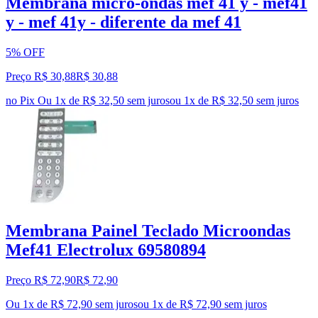
Membrana micro-ondas mef 41 y - mef41
y - mef 41y - diferente da mef 41
5% OFF
Preço R$ 30,88
R$
30
,
88
no Pix
Ou 1x de R$ 32,50 sem juros
ou
1
x de
R$ 32,50
sem juros
Membrana Painel Teclado Microondas
Mef41 Electrolux 69580894
Preço R$ 72,90
R$
72
,
90
Ou 1x de R$ 72,90 sem juros
ou
1
x de
R$ 72,90
sem juros