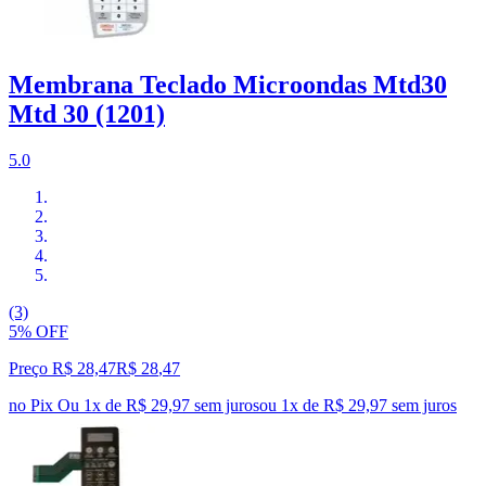
Membrana Teclado Microondas Mtd30
Mtd 30 (1201)
5.0
(3)
5% OFF
Preço R$ 28,47
R$
28
,
47
no Pix
Ou 1x de R$ 29,97 sem juros
ou
1
x de
R$ 29,97
sem juros