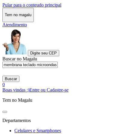
Pular para o conteudo principal
Tem no magalu
Atendimento
Digite seu CEP
Buscar no Magalu
Buscar
0
Boas vindas :)
Entre ou Cadastre-se
Tem no Magalu
Departamentos
Celulares e Smartphones