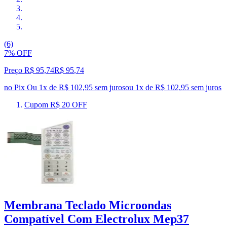
(6)
7% OFF
Preço R$ 95,74
R$
95
,
74
no Pix
Ou 1x de R$ 102,95 sem juros
ou
1
x de
R$ 102,95
sem juros
Cupom R$ 20 OFF
Membrana Teclado Microondas
Compatível Com Electrolux Mep37