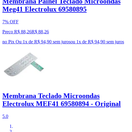
Membrana Painel Teclado Microondas
Meg41 Electrolux 69580895
7% OFF
Preço R$ 88,26
R$
88
,
26
no Pix
Ou 1x de R$ 94,90 sem juros
ou
1
x de
R$ 94,90
sem juros
Membrana Teclado Microondas
Electrolux MEF41 69580894 - Original
5.0