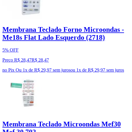
Membrana Teclado Forno Microondas -
Me18s Flat Lado Esquerdo (2718)
5% OFF
Preço R$ 28,47
R$
28
,
47
no Pix
Ou 1x de R$ 29,97 sem juros
ou
1
x de
R$ 29,97
sem juros
Membrana Teclado Microondas Mef30
Mef 30 702