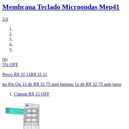
Membrana Teclado Microondas Mep41
3.0
(6)
5% OFF
Preço R$ 31,11
R$
31
,
11
no Pix
Ou 1x de R$ 32,75 sem juros
ou
1
x de
R$ 32,75
sem juros
Cupom R$ 15 OFF