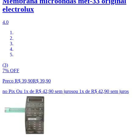
Membrana microondas mef-33 original
electrolux
4.0
(3)
7% OFF
Preço R$ 39,90
R$
39
,
90
no Pix
Ou 1x de R$ 42,90 sem juros
ou
1
x de
R$ 42,90
sem juros