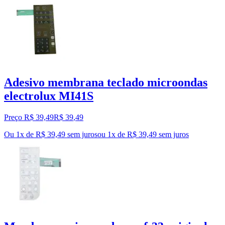
Adesivo membrana teclado microondas
electrolux MI41S
Preço R$ 39,49
R$
39
,
49
Ou 1x de R$ 39,49 sem juros
ou
1
x de
R$ 39,49
sem juros