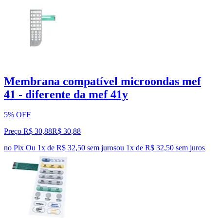
Membrana compatível microondas mef
41 - diferente da mef 41y
5% OFF
Preço R$ 30,88
R$
30
,
88
no Pix
Ou 1x de R$ 32,50 sem juros
ou
1
x de
R$ 32,50
sem juros