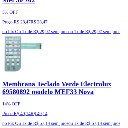
5% OFF
Preço R$ 28,47
R$
28
,
47
no Pix
Ou 1x de R$ 29,97 sem juros
ou
1
x de
R$ 29,97
sem juros
Membrana Teclado Verde Electrolux
69580892 modelo MEF33 Nova
14% OFF
Preço R$ 49,14
R$
49
,
14
no Pix
Ou 1x de R$ 57,14 sem juros
ou
1
x de
R$ 57,14
sem juros