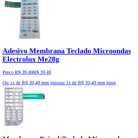
Adesivo Membrana Teclado Microondas
Electrolux Me28g
Preço R$ 39,49
R$
39
,
49
Ou 1x de R$ 39,49 sem juros
ou
1
x de
R$ 39,49
sem juros