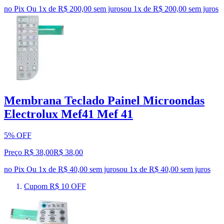
no Pix
Ou 1x de R$ 200,00 sem juros
ou
1
x de
R$ 200,00
sem juros
Membrana Teclado Painel Microondas
Electrolux Mef41 Mef 41
5% OFF
Preço R$ 38,00
R$
38
,
00
no Pix
Ou 1x de R$ 40,00 sem juros
ou
1
x de
R$ 40,00
sem juros
Cupom R$ 10 OFF