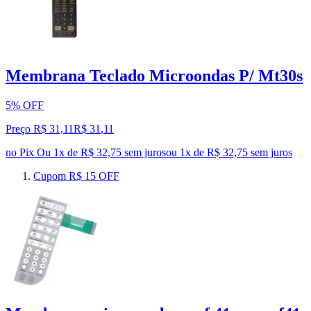
Membrana Teclado Microondas P/ Mt30s
5% OFF
Preço R$ 31,11
R$
31
,
11
no Pix
Ou 1x de R$ 32,75 sem juros
ou
1
x de
R$ 32,75
sem juros
Cupom R$ 15 OFF