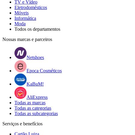
TV e Vídeo
Eletrodomésticos
Móveis
Informática
Moda
Todos os departamentos
Nossas marcas e parceiros
Netshoes
Epoca Cosméticos
KaBuM!
AliExpress
Todas as marcas
Todas as categorias
Todas as subcategorias
Serviços e benefícios
Cartão Luiza