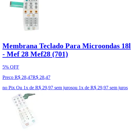
Membrana Teclado Para Microondas 18l
- Mef 28 Mef28 (701)
5% OFF
Preço R$ 28,47
R$
28
,
47
no Pix
Ou 1x de R$ 29,97 sem juros
ou
1
x de
R$ 29,97
sem juros