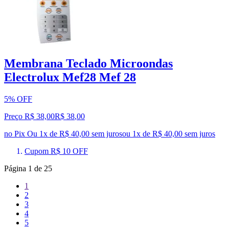
Membrana Teclado Microondas
Electrolux Mef28 Mef 28
5% OFF
Preço R$ 38,00
R$
38
,
00
no Pix
Ou 1x de R$ 40,00 sem juros
ou
1
x de
R$ 40,00
sem juros
Cupom R$ 10 OFF
Página
1
de
25
1
2
3
4
5