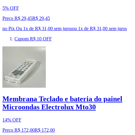
5% OFF
Preço R$ 29,45
R$
29
,
45
no Pix
Ou 1x de R$ 31,00 sem juros
ou
1
x de
R$ 31,00
sem juros
Cupom R$ 10 OFF
Membrana Teclado e bateria do painel
Microondas Electrolux Mto30
14% OFF
Preço R$ 172,00
R$
172
,
00