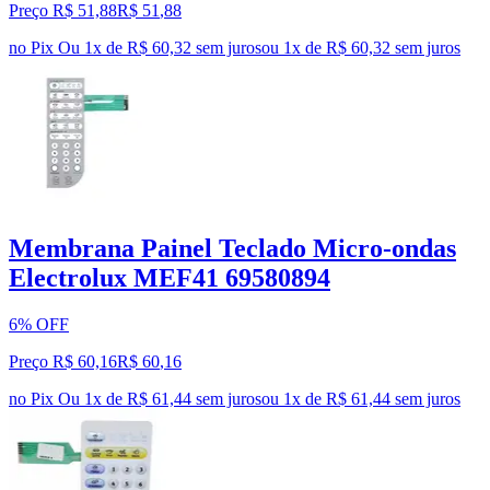
Preço R$ 51,88
R$
51
,
88
no Pix
Ou 1x de R$ 60,32 sem juros
ou
1
x de
R$ 60,32
sem juros
Membrana Painel Teclado Micro-ondas
Electrolux MEF41 69580894
6% OFF
Preço R$ 60,16
R$
60
,
16
no Pix
Ou 1x de R$ 61,44 sem juros
ou
1
x de
R$ 61,44
sem juros