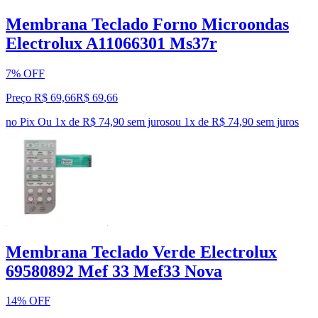
Membrana Teclado Forno Microondas
Electrolux A11066301 Ms37r
7% OFF
Preço R$ 69,66
R$
69
,
66
no Pix
Ou 1x de R$ 74,90 sem juros
ou
1
x de
R$ 74,90
sem juros
Membrana Teclado Verde Electrolux
69580892 Mef 33 Mef33 Nova
14% OFF