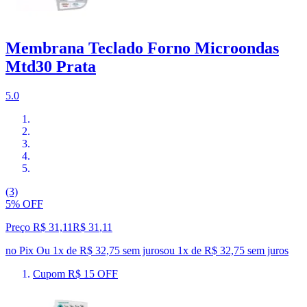
Membrana Teclado Forno Microondas
Mtd30 Prata
5.0
(3)
5% OFF
Preço R$ 31,11
R$
31
,
11
no Pix
Ou 1x de R$ 32,75 sem juros
ou
1
x de
R$ 32,75
sem juros
Cupom R$ 15 OFF