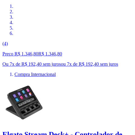
(4)
Preço R$ 1.346,80
R$
1.346
,
80
Ou 7x de R$ 192,40 sem juros
ou
7
x de
R$ 192,40
sem juros
Compra Internacional
Elgato Stream Deck+ - Controlador de