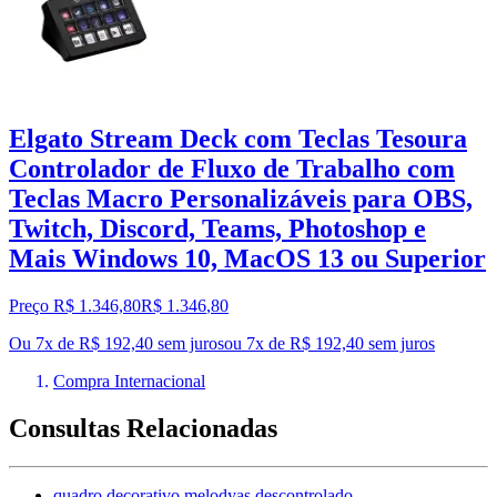
Elgato Stream Deck com Teclas Tesoura
Controlador de Fluxo de Trabalho com
Teclas Macro Personalizáveis para OBS,
Twitch, Discord, Teams, Photoshop e
Mais Windows 10, MacOS 13 ou Superior
Preço R$ 1.346,80
R$
1.346
,
80
Ou 7x de R$ 192,40 sem juros
ou
7
x de
R$ 192,40
sem juros
Compra Internacional
Consultas Relacionadas
quadro decorativo melodyas descontrolado