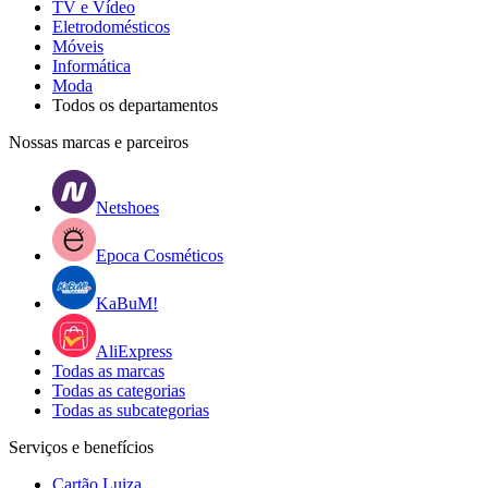
TV e Vídeo
Eletrodomésticos
Móveis
Informática
Moda
Todos os departamentos
Nossas marcas e parceiros
Netshoes
Epoca Cosméticos
KaBuM!
AliExpress
Todas as marcas
Todas as categorias
Todas as subcategorias
Serviços e benefícios
Cartão Luiza