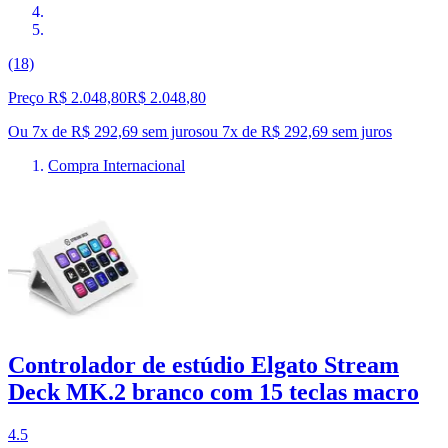
(18)
Preço R$ 2.048,80
R$
2.048
,
80
Ou 7x de R$ 292,69 sem juros
ou
7
x de
R$ 292,69
sem juros
Compra Internacional
Controlador de estúdio Elgato Stream
Deck MK.2 branco com 15 teclas macro
4.5