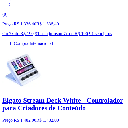
(8)
Preço R$ 1.336,40
R$
1.336
,
40
Ou 7x de R$ 190,91 sem juros
ou
7
x de
R$ 190,91
sem juros
Compra Internacional
Elgato Stream Deck White - Controlador
para Criadores de Conteúdo
Preço R$ 1.482,00
R$
1.482
,
00