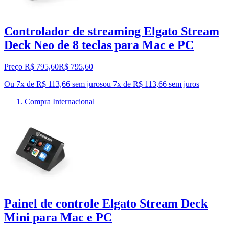
Controlador de streaming Elgato Stream
Deck Neo de 8 teclas para Mac e PC
Preço R$ 795,60
R$
795
,
60
Ou 7x de R$ 113,66 sem juros
ou
7
x de
R$ 113,66
sem juros
Compra Internacional
Painel de controle Elgato Stream Deck
Mini para Mac e PC