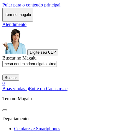
Pular para o conteudo principal
Tem no magalu
Atendimento
Digite seu CEP
Buscar no Magalu
Buscar
0
Boas vindas :)
Entre ou Cadastre-se
Tem no Magalu
Departamentos
Celulares e Smartphones