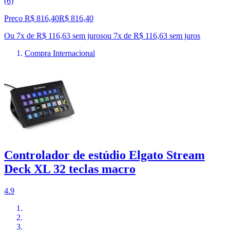
(6)
Preço R$ 816,40
R$
816
,
40
Ou 7x de R$ 116,63 sem juros
ou
7
x de
R$ 116,63
sem juros
Compra Internacional
Controlador de estúdio Elgato Stream
Deck XL 32 teclas macro
4.9