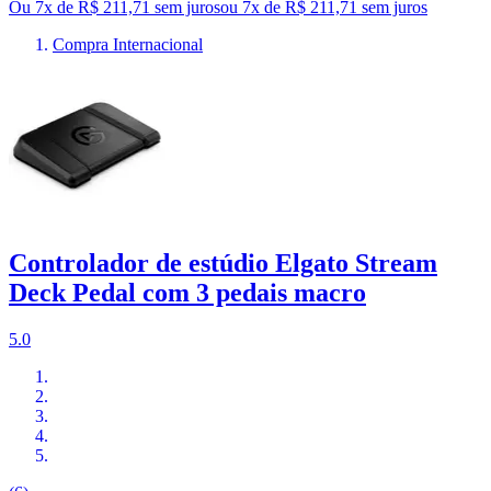
Ou 7x de R$ 211,71 sem juros
ou
7
x de
R$ 211,71
sem juros
Compra Internacional
Controlador de estúdio Elgato Stream
Deck Pedal com 3 pedais macro
5.0