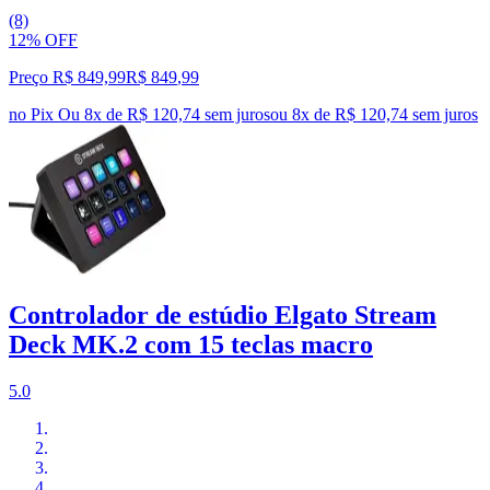
(8)
12% OFF
Preço R$ 849,99
R$
849
,
99
no Pix
Ou 8x de R$ 120,74 sem juros
ou
8
x de
R$ 120,74
sem juros
Controlador de estúdio Elgato Stream
Deck MK.2 com 15 teclas macro
5.0