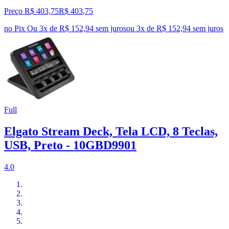
Preço R$ 403,75
R$
403
,
75
no Pix
Ou 3x de R$ 152,94 sem juros
ou
3
x de
R$ 152,94
sem juros
Full
Elgato Stream Deck, Tela LCD, 8 Teclas,
USB, Preto - 10GBD9901
4.0