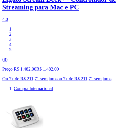
Streaming para Mac e PC
4.0
(8)
Preço R$ 1.482,00
R$
1.482
,
00
Ou 7x de R$ 211,71 sem juros
ou
7
x de
R$ 211,71
sem juros
Compra Internacional