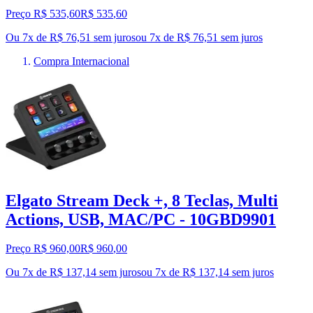
Preço R$ 535,60
R$
535
,
60
Ou 7x de R$ 76,51 sem juros
ou
7
x de
R$ 76,51
sem juros
Compra Internacional
Elgato Stream Deck +, 8 Teclas, Multi
Actions, USB, MAC/PC - 10GBD9901
Preço R$ 960,00
R$
960
,
00
Ou 7x de R$ 137,14 sem juros
ou
7
x de
R$ 137,14
sem juros