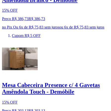
15% OFF
Preço R$ 386,73
R$
386
,
73
no Pix
Ou 6x de R$ 75,83 sem juros
ou
6
x de
R$ 75,83
sem juros
Cupom R$ 5 OFF
Mesa Cabeceira Presence c/ 4 Gavetas
Amêndola Touch - Demóbile
15% OFF
Preço R$ 203,13
R$
203
,
13