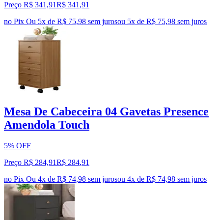
Preço R$ 341,91
R$
341
,
91
no Pix
Ou 5x de R$ 75,98 sem juros
ou
5
x de
R$ 75,98
sem juros
Mesa De Cabeceira 04 Gavetas Presence
Amendola Touch
5% OFF
Preço R$ 284,91
R$
284
,
91
no Pix
Ou 4x de R$ 74,98 sem juros
ou
4
x de
R$ 74,98
sem juros