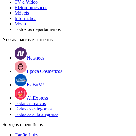
TV e Vídeo
Eletrodomésticos
Móveis
Informática
Moda
Todos os departamentos
Nossas marcas e parceiros
Netshoes
Epoca Cosméticos
KaBuM!
AliExpress
Todas as marcas
Todas as categorias
Todas as subcategorias
Serviços e benefícios
Cartão Luiza