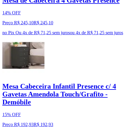
Mesa de Cabeceira 4 Gavetas Presence
14% OFF
Preço R$ 245,10
R$
245
,
10
no Pix
Ou 4x de R$ 71,25 sem juros
ou
4
x de
R$ 71,25
sem juros
Mesa Cabeceira Infantil Presence c/ 4
Gavetas Amendola Touch/Grafito -
Demóbile
15% OFF
Preço R$ 192,93
R$
192
,
93