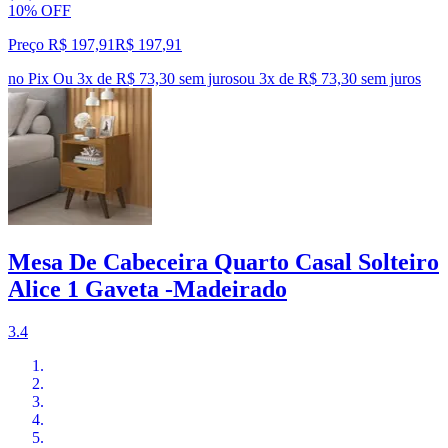
10% OFF
Preço R$ 197,91
R$
197
,
91
no Pix
Ou 3x de R$ 73,30 sem juros
ou
3
x de
R$ 73,30
sem juros
Mesa De Cabeceira Quarto Casal Solteiro
Alice 1 Gaveta -Madeirado
3.4