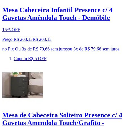
Mesa Cabeceira Infantil Presence c/ 4
Gavetas Amêndola Touch - Demóbile
15% OFF
Preço R$ 203,13
R$
203
,
13
no Pix
Ou 3x de R$ 79,66 sem juros
ou
3
x de
R$ 79,66
sem juros
Cupom R$ 5 OFF
Mesa de Cabeceira Solteiro Presence c/ 4
Gavetas Amendola Touch/Grafito -