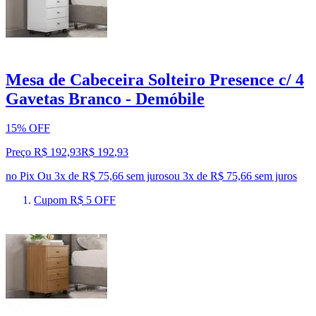
Mesa de Cabeceira Solteiro Presence c/ 4
Gavetas Branco - Demóbile
15% OFF
Preço R$ 192,93
R$
192
,
93
no Pix
Ou 3x de R$ 75,66 sem juros
ou
3
x de
R$ 75,66
sem juros
Cupom R$ 5 OFF