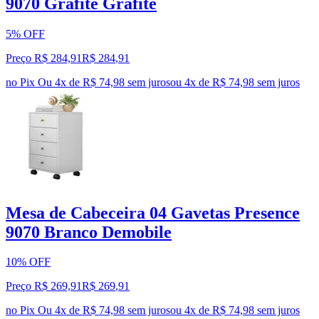
9070 Grafite Grafite
5% OFF
Preço R$ 284,91
R$
284
,
91
no Pix
Ou 4x de R$ 74,98 sem juros
ou
4
x de
R$ 74,98
sem juros
Mesa de Cabeceira 04 Gavetas Presence
9070 Branco Demobile
10% OFF
Preço R$ 269,91
R$
269
,
91
no Pix
Ou 4x de R$ 74,98 sem juros
ou
4
x de
R$ 74,98
sem juros