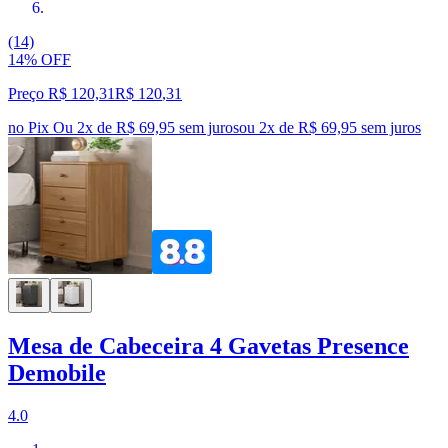
(14)
14% OFF
Preço R$ 120,31
R$
120
,
31
no Pix
Ou 2x de R$ 69,95 sem juros
ou
2
x de
R$ 69,95
sem juros
Mesa de Cabeceira 4 Gavetas Presence
Demobile
4.0