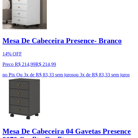
Mesa De Cabeceira Presence- Branco
14% OFF
Preço R$ 214,99
R$
214
,
99
no Pix
Ou 3x de R$ 83,33 sem juros
ou
3
x de
R$ 83,33
sem juros
Mesa De Cabeceira 04 Gavetas Presence