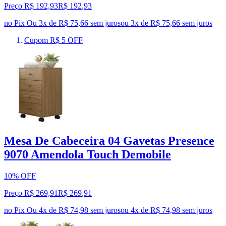
Preço R$ 192,93
R$
192
,
93
no Pix
Ou 3x de R$ 75,66 sem juros
ou
3
x de
R$ 75,66
sem juros
Cupom R$ 5 OFF
Mesa De Cabeceira 04 Gavetas Presence
9070 Amendola Touch Demobile
10% OFF
Preço R$ 269,91
R$
269
,
91
no Pix
Ou 4x de R$ 74,98 sem juros
ou
4
x de
R$ 74,98
sem juros