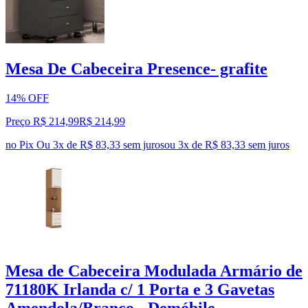
Mesa De Cabeceira Presence- grafite
14% OFF
Preço R$ 214,99
R$
214
,
99
no Pix
Ou 3x de R$ 83,33 sem juros
ou
3
x de
R$ 83,33
sem juros
Mesa de Cabeceira Modulada Armário de
71180K Irlanda c/ 1 Porta e 3 Gavetas
Amendola/Branco - Demóbile