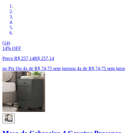
(14)
14% OFF
Preço R$ 257,14
R$
257
,
14
no Pix
Ou 4x de R$ 74,75 sem juros
ou
4
x de
R$ 74,75
sem juros