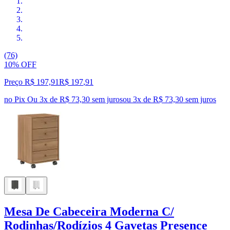
(76)
10% OFF
Preço R$ 197,91
R$
197
,
91
no Pix
Ou 3x de R$ 73,30 sem juros
ou
3
x de
R$ 73,30
sem juros
Mesa De Cabeceira Moderna C/
Rodinhas/Rodízios 4 Gavetas Presence