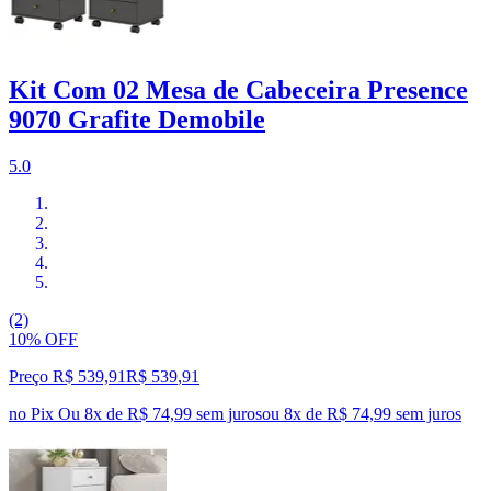
Kit Com 02 Mesa de Cabeceira Presence
9070 Grafite Demobile
5.0
(2)
10% OFF
Preço R$ 539,91
R$
539
,
91
no Pix
Ou 8x de R$ 74,99 sem juros
ou
8
x de
R$ 74,99
sem juros