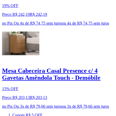
19% OFF
Preço R$ 242,19
R$
242
,
19
no Pix
Ou 4x de R$ 74,75 sem juros
ou
4
x de
R$ 74,75
sem juros
Mesa Cabeceira Casal Presence c/ 4
Gavetas Amêndola Touch - Demóbile
15% OFF
Preço R$ 203,13
R$
203
,
13
no Pix
Ou 3x de R$ 79,66 sem juros
ou
3
x de
R$ 79,66
sem juros
Cupom R$ 5 OFF