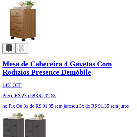
Mesa de Cabeceira 4 Gavetas Com
Rodízios Presence Demóbile
14% OFF
Preço R$ 235,68
R$
235
,
68
no Pix
Ou 3x de R$ 91,35 sem juros
ou
3
x de
R$ 91,35
sem juros