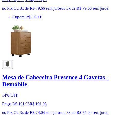
no Pix
Ou 3x de R$ 79,66 sem juros
ou
3
x de
R$ 79,66
sem juros
Cupom R$ 5 OFF
Mesa de Cabeceira Presence 4 Gavetas -
Demóbile
14% OFF
Preço R$ 191,03
R$
191
,
03
no Pix
Ou 3x de R$ 74,04 sem juros
ou
3
x de
R$ 74,04
sem juros