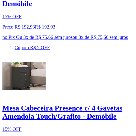
Demóbile
15% OFF
Preço R$ 192,93
R$
192
,
93
no Pix
Ou 3x de R$ 75,66 sem juros
ou
3
x de
R$ 75,66
sem juros
Cupom R$ 5 OFF
Mesa Cabeceira Presence c/ 4 Gavetas
Amendola Touch/Grafito - Demóbile
15% OFF