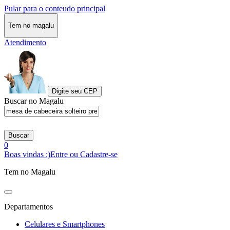
Pular para o conteudo principal
Tem no magalu
Atendimento
Digite seu CEP
Buscar no Magalu
Buscar
0
Boas vindas :)
Entre ou Cadastre-se
Tem no Magalu
Departamentos
Celulares e Smartphones