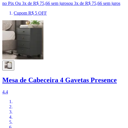
no Pix
Ou 3x de R$ 75,66 sem juros
ou
3
x de
R$ 75,66
sem juros
Cupom R$ 5 OFF
Mesa de Cabeceira 4 Gavetas Presence
4.4