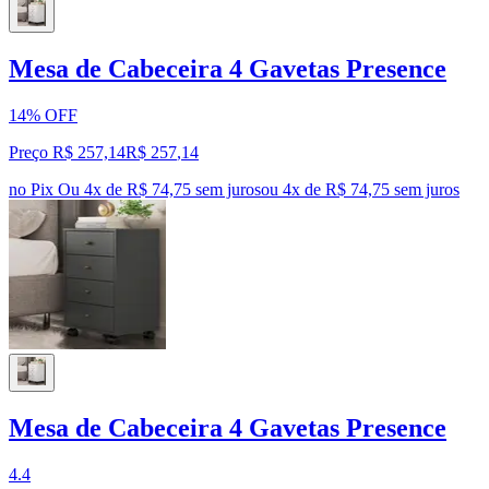
Mesa de Cabeceira 4 Gavetas Presence
14% OFF
Preço R$ 257,14
R$
257
,
14
no Pix
Ou 4x de R$ 74,75 sem juros
ou
4
x de
R$ 74,75
sem juros
Mesa de Cabeceira 4 Gavetas Presence
4.4