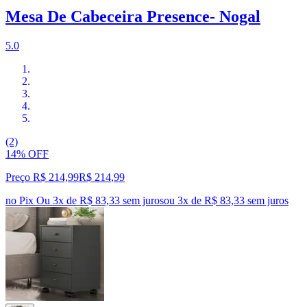
Mesa De Cabeceira Presence- Nogal
5.0
(2)
14% OFF
Preço R$ 214,99
R$
214
,
99
no Pix
Ou 3x de R$ 83,33 sem juros
ou
3
x de
R$ 83,33
sem juros