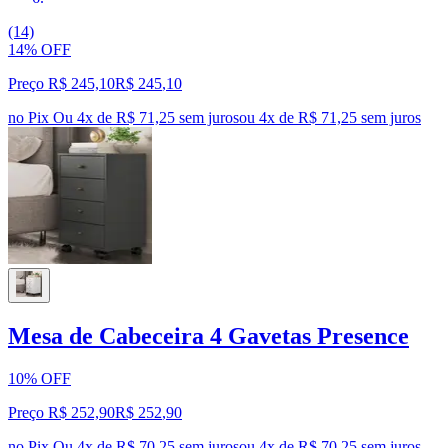
(14)
14% OFF
Preço R$ 245,10
R$
245
,
10
no Pix
Ou 4x de R$ 71,25 sem juros
ou
4
x de
R$ 71,25
sem juros
Mesa de Cabeceira 4 Gavetas Presence
10% OFF
Preço R$ 252,90
R$
252
,
90
no Pix
Ou 4x de R$ 70,25 sem juros
ou
4
x de
R$ 70,25
sem juros