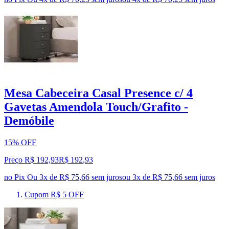
Mesa Cabeceira Casal Presence c/ 4
Gavetas Amendola Touch/Grafito -
Demóbile
15% OFF
Preço R$ 192,93
R$
192
,
93
no Pix
Ou 3x de R$ 75,66 sem juros
ou
3
x de
R$ 75,66
sem juros
Cupom R$ 5 OFF