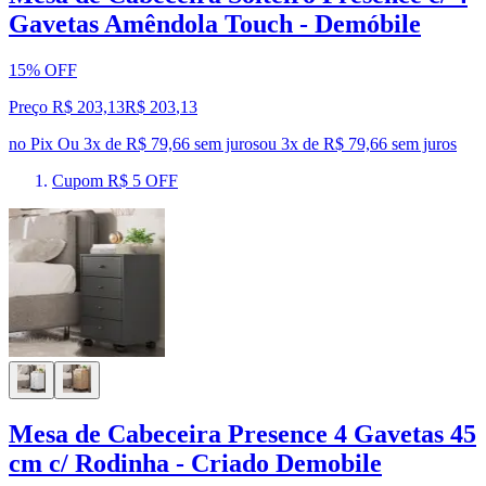
Gavetas Amêndola Touch - Demóbile
15% OFF
Preço R$ 203,13
R$
203
,
13
no Pix
Ou 3x de R$ 79,66 sem juros
ou
3
x de
R$ 79,66
sem juros
Cupom R$ 5 OFF
Mesa de Cabeceira Presence 4 Gavetas 45
cm c/ Rodinha - Criado Demobile