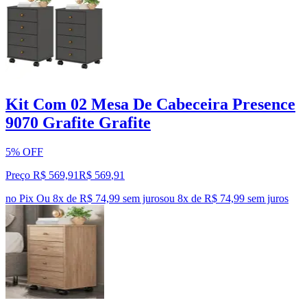
Kit Com 02 Mesa De Cabeceira Presence
9070 Grafite Grafite
5% OFF
Preço R$ 569,91
R$
569
,
91
no Pix
Ou 8x de R$ 74,99 sem juros
ou
8
x de
R$ 74,99
sem juros