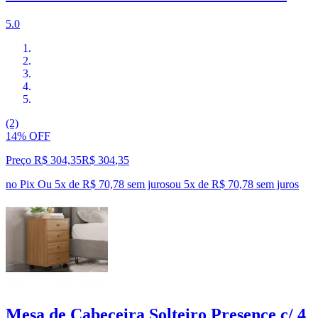
5.0
(2)
14% OFF
Preço R$ 304,35
R$
304
,
35
no Pix
Ou 5x de R$ 70,78 sem juros
ou
5
x de
R$ 70,78
sem juros
Mesa de Cabeceira Solteiro Presence c/ 4