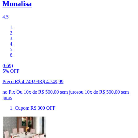
Monalisa
4.5
(669)
5% OFF
Preço R$ 4.749,99
R$
4.749
,
99
no Pix
Ou 10x de R$ 500,00 sem juros
ou
10
x de
R$ 500,00
sem
juros
Cupom R$ 300 OFF