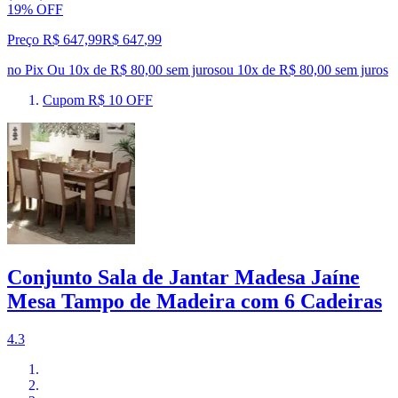
19% OFF
Preço R$ 647,99
R$
647
,
99
no Pix
Ou 10x de R$ 80,00 sem juros
ou
10
x de
R$ 80,00
sem juros
Cupom R$ 10 OFF
Conjunto Sala de Jantar Madesa Jaíne
Mesa Tampo de Madeira com 6 Cadeiras
4.3