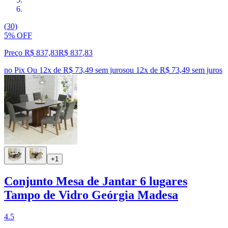
(30)
5% OFF
Preço R$ 837,83
R$
837
,
83
no Pix
Ou 12x de R$ 73,49 sem juros
ou
12
x de
R$ 73,49
sem juros
+1
Conjunto Mesa de Jantar 6 lugares
Tampo de Vidro Geórgia Madesa
4.5