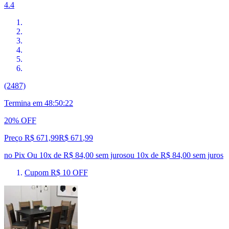
4.4
(2487)
Termina em
48:50:21
20% OFF
Preço R$ 671,99
R$
671
,
99
no Pix
Ou 10x de R$ 84,00 sem juros
ou
10
x de
R$ 84,00
sem juros
Cupom R$ 10 OFF