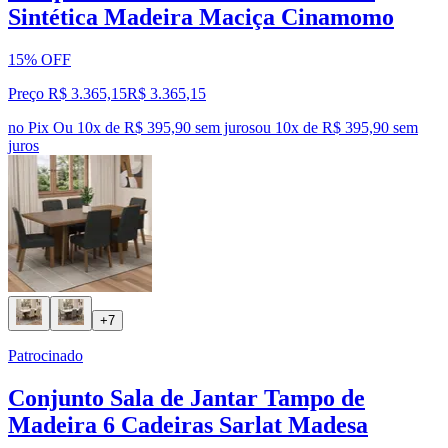
Sintética Madeira Maciça Cinamomo
15% OFF
Preço R$ 3.365,15
R$
3.365
,
15
no Pix
Ou 10x de R$ 395,90 sem juros
ou
10
x de
R$ 395,90
sem
juros
+7
Patrocinado
Conjunto Sala de Jantar Tampo de
Madeira 6 Cadeiras Sarlat Madesa