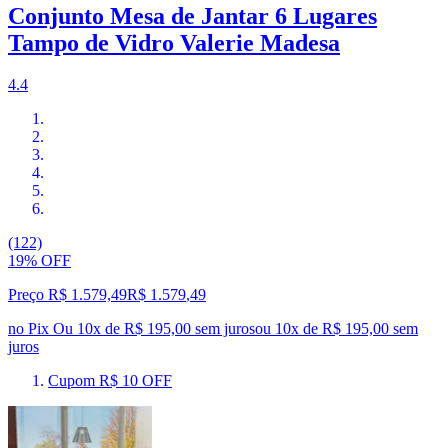
Conjunto Mesa de Jantar 6 Lugares
Tampo de Vidro Valerie Madesa
4.4
(122)
19% OFF
Preço R$ 1.579,49
R$
1.579
,
49
no Pix
Ou 10x de R$ 195,00 sem juros
ou
10
x de
R$ 195,00
sem
juros
Cupom R$ 10 OFF