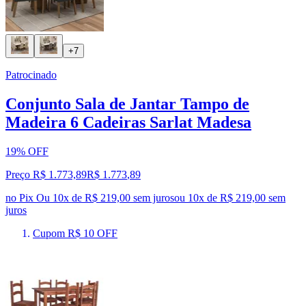
+7
Patrocinado
Conjunto Sala de Jantar Tampo de
Madeira 6 Cadeiras Sarlat Madesa
19% OFF
Preço R$ 1.773,89
R$
1.773
,
89
no Pix
Ou 10x de R$ 219,00 sem juros
ou
10
x de
R$ 219,00
sem
juros
Cupom R$ 10 OFF