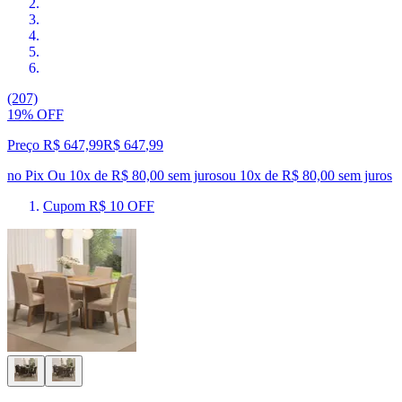
(207)
19% OFF
Preço R$ 647,99
R$
647
,
99
no Pix
Ou 10x de R$ 80,00 sem juros
ou
10
x de
R$ 80,00
sem juros
Cupom R$ 10 OFF