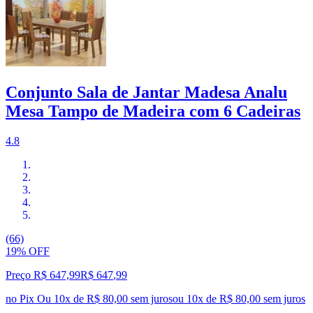
Conjunto Sala de Jantar Madesa Analu
Mesa Tampo de Madeira com 6 Cadeiras
4.8
(66)
19% OFF
Preço R$ 647,99
R$
647
,
99
no Pix
Ou 10x de R$ 80,00 sem juros
ou
10
x de
R$ 80,00
sem juros