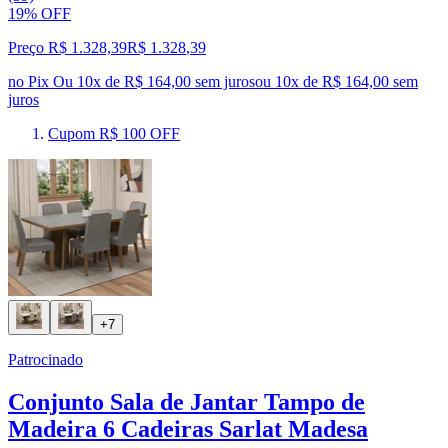
19% OFF
Preço R$ 1.328,39
R$
1.328
,
39
no Pix
Ou 10x de R$ 164,00 sem juros
ou
10
x de
R$ 164,00
sem
juros
Cupom R$ 100 OFF
+7
Patrocinado
Conjunto Sala de Jantar Tampo de
Madeira 6 Cadeiras Sarlat Madesa