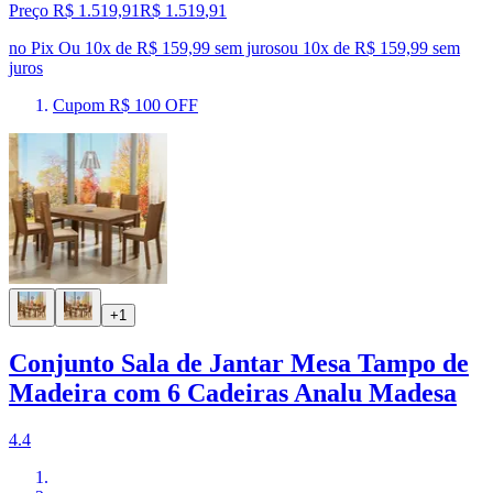
Preço R$ 1.519,91
R$
1.519
,
91
no Pix
Ou 10x de R$ 159,99 sem juros
ou
10
x de
R$ 159,99
sem
juros
Cupom R$ 100 OFF
+1
Conjunto Sala de Jantar Mesa Tampo de
Madeira com 6 Cadeiras Analu Madesa
4.4