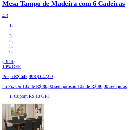
Mesa Tampo de Madeira com 6 Cadeiras
4.3
(1944)
19% OFF
Preço R$ 647,99
R$
647
,
99
no Pix
Ou 10x de R$ 80,00 sem juros
ou
10
x de
R$ 80,00
sem juros
Cupom R$ 10 OFF