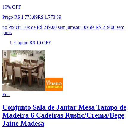
19% OFF
Preço R$ 1.773,89
R$
1.773
,
89
no Pix
Ou 10x de R$ 219,00 sem juros
ou
10
x de
R$ 219,00
sem
juros
Cupom R$ 10 OFF
Full
Conjunto Sala de Jantar Mesa Tampo de
Madeira 6 Cadeiras Rustic/Crema/Bege
Jaíne Madesa