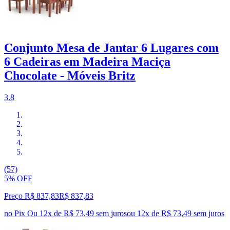
Conjunto Mesa de Jantar 6 Lugares com
6 Cadeiras em Madeira Maciça
Chocolate - Móveis Britz
3.8
(57)
5% OFF
Preço R$ 837,83
R$
837
,
83
no Pix
Ou 12x de R$ 73,49 sem juros
ou
12
x de
R$ 73,49
sem juros