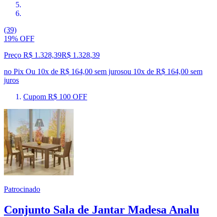
(39)
19% OFF
Preço R$ 1.328,39
R$
1.328
,
39
no Pix
Ou 10x de R$ 164,00 sem juros
ou
10
x de
R$ 164,00
sem
juros
Cupom R$ 100 OFF
Patrocinado
Conjunto Sala de Jantar Madesa Analu