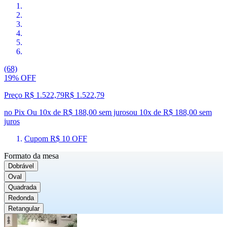
(68)
19% OFF
Preço R$ 1.522,79
R$
1.522
,
79
no Pix
Ou 10x de R$ 188,00 sem juros
ou
10
x de
R$ 188,00
sem
juros
Cupom R$ 10 OFF
Formato da mesa
Dobrável
Oval
Quadrada
Redonda
Retangular