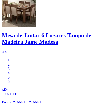
Mesa de Jantar 6 Lugares Tampo de
Madeira Jaíne Madesa
4.4
(42)
19% OFF
Preço R$ 664,19
R$
664
,
19