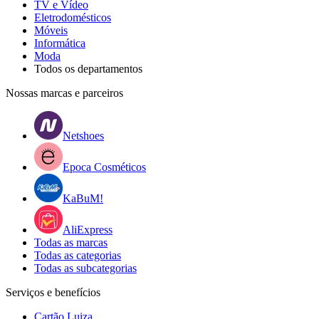
TV e Vídeo
Eletrodomésticos
Móveis
Informática
Moda
Todos os departamentos
Nossas marcas e parceiros
Netshoes
Epoca Cosméticos
KaBuM!
AliExpress
Todas as marcas
Todas as categorias
Todas as subcategorias
Serviços e benefícios
Cartão Luiza