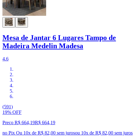
Mesa de Jantar 6 Lugares Tampo de
Madeira Medelin Madesa
4.6
(591)
19% OFF
Preço R$ 664,19
R$
664
,
19
no Pix
Ou 10x de R$ 82,00 sem juros
ou
10
x de
R$ 82,00
sem juros