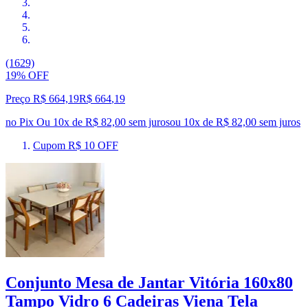
(1629)
19% OFF
Preço R$ 664,19
R$
664
,
19
no Pix
Ou 10x de R$ 82,00 sem juros
ou
10
x de
R$ 82,00
sem juros
Cupom R$ 10 OFF
Conjunto Mesa de Jantar Vitória 160x80
Tampo Vidro 6 Cadeiras Viena Tela