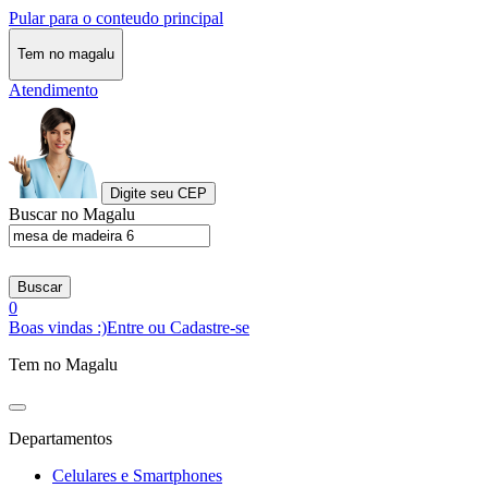
Pular para o conteudo principal
Tem no magalu
Atendimento
Digite seu CEP
Buscar no Magalu
Buscar
0
Boas vindas :)
Entre ou Cadastre-se
Tem no Magalu
Departamentos
Celulares e Smartphones