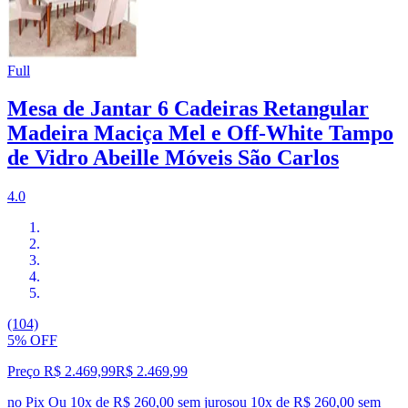
Full
Mesa de Jantar 6 Cadeiras Retangular
Madeira Maciça Mel e Off-White Tampo
de Vidro Abeille Móveis São Carlos
4.0
(104)
5% OFF
Preço R$ 2.469,99
R$
2.469
,
99
no Pix
Ou 10x de R$ 260,00 sem juros
ou
10
x de
R$ 260,00
sem