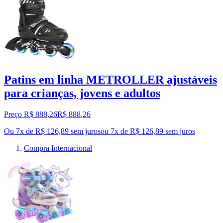
Patins em linha METROLLER ajustáveis
para crianças, jovens e adultos
Preço R$ 888,26
R$
888
,
26
Ou 7x de R$ 126,89 sem juros
ou
7
x de
R$ 126,89
sem juros
Compra Internacional