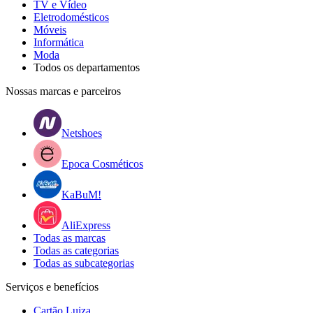
TV e Vídeo
Eletrodomésticos
Móveis
Informática
Moda
Todos os departamentos
Nossas marcas e parceiros
Netshoes
Epoca Cosméticos
KaBuM!
AliExpress
Todas as marcas
Todas as categorias
Todas as subcategorias
Serviços e benefícios
Cartão Luiza