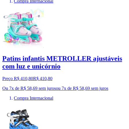
Compra Internacional
Patins infantis METROLLER ajustáveis
com luz e unicórnio
Preço R$ 410,80
R$
410
,
80
Ou 7x de R$ 58,69 sem juros
ou
7
x de
R$ 58,69
sem juros
Compra Internacional