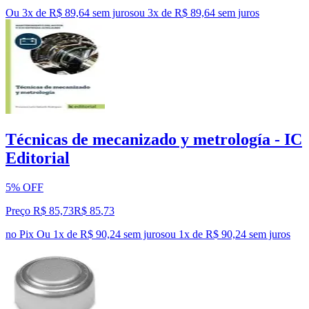
Ou 3x de R$ 89,64 sem juros
ou
3
x de
R$ 89,64
sem juros
Técnicas de mecanizado y metrología - IC
Editorial
5% OFF
Preço R$ 85,73
R$
85
,
73
no Pix
Ou 1x de R$ 90,24 sem juros
ou
1
x de
R$ 90,24
sem juros