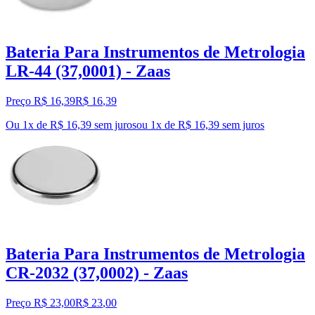
Bateria Para Instrumentos de Metrologia
LR-44 (37,0001) - Zaas
Preço R$ 16,39
R$
16
,
39
Ou 1x de R$ 16,39 sem juros
ou
1
x de
R$ 16,39
sem juros
Bateria Para Instrumentos de Metrologia
CR-2032 (37,0002) - Zaas
Preço R$ 23,00
R$
23
,
00