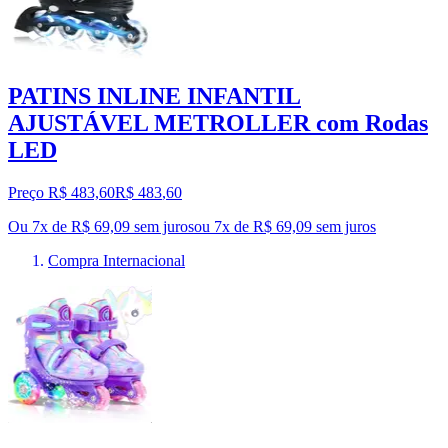
PATINS INLINE INFANTIL
AJUSTÁVEL METROLLER com Rodas
LED
Preço R$ 483,60
R$
483
,
60
Ou 7x de R$ 69,09 sem juros
ou
7
x de
R$ 69,09
sem juros
Compra Internacional