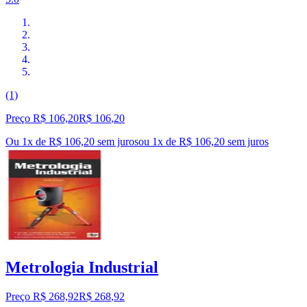
(1)
Preço R$ 106,20
R$
106
,
20
Ou 1x de R$ 106,20 sem juros
ou
1
x de
R$ 106,20
sem juros
Metrologia Industrial
Preço R$ 268,92
R$
268
,
92