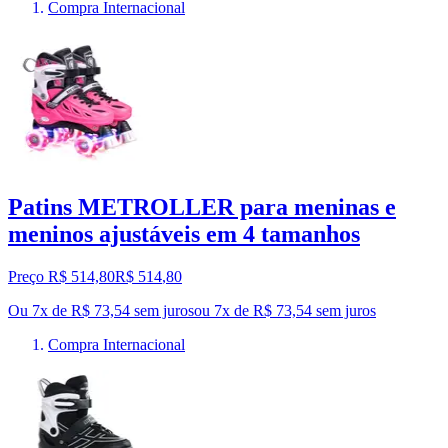
Compra Internacional
Patins METROLLER para meninas e
meninos ajustáveis em 4 tamanhos
Preço R$ 514,80
R$
514
,
80
Ou 7x de R$ 73,54 sem juros
ou
7
x de
R$ 73,54
sem juros
Compra Internacional