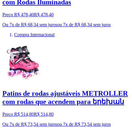
com Rodas Iluminadas
Preço R$ 478,40
R$
478
,
40
Ou 7x de R$ 68,34 sem juros
ou
7
x de
R$ 68,34
sem juros
Compra Internacional
Patins de rodas ajustáveis METROLLER
com rodas que acendem para երեխան
Preço R$ 514,80
R$
514
,
80
Ou 7x de R$ 73,54 sem juros
ou
7
x de
R$ 73,54
sem juros