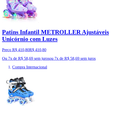
Patins Infantil METROLLER Ajustáveis
Unicórnio com Luzes
Preço R$ 410,80
R$
410
,
80
Ou 7x de R$ 58,69 sem juros
ou
7
x de
R$ 58,69
sem juros
Compra Internacional