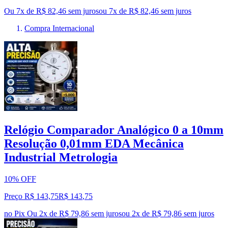
Ou 7x de R$ 82,46 sem juros
ou
7
x de
R$ 82,46
sem juros
Compra Internacional
Relógio Comparador Analógico 0 a 10mm
Resolução 0,01mm EDA Mecânica
Industrial Metrologia
10% OFF
Preço R$ 143,75
R$
143
,
75
no Pix
Ou 2x de R$ 79,86 sem juros
ou
2
x de
R$ 79,86
sem juros