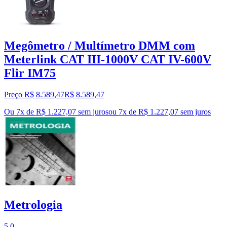
Megômetro / Multímetro DMM com
Meterlink CAT III-1000V CAT IV-600V
Flir IM75
Preço R$ 8.589,47
R$
8.589
,
47
Ou 7x de R$ 1.227,07 sem juros
ou
7
x de
R$ 1.227,07
sem juros
Metrologia
5.0