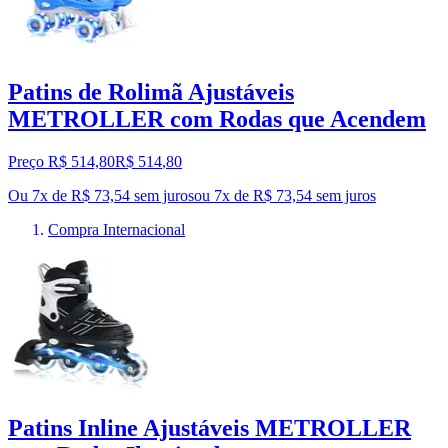
Patins de Rolimã Ajustáveis
METROLLER com Rodas que Acendem
Preço R$ 514,80
R$
514
,
80
Ou 7x de R$ 73,54 sem juros
ou
7
x de
R$ 73,54
sem juros
Compra Internacional
Patins Inline Ajustáveis METROLLER