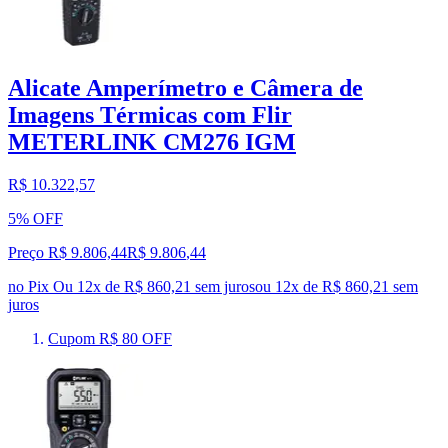
Alicate Amperímetro e Câmera de
Imagens Térmicas com Flir
METERLINK CM276 IGM
R$ 10.322,57
5% OFF
Preço R$ 9.806,44
R$
9.806
,
44
no Pix
Ou 12x de R$ 860,21 sem juros
ou
12
x de
R$ 860,21
sem
juros
Cupom R$ 80 OFF