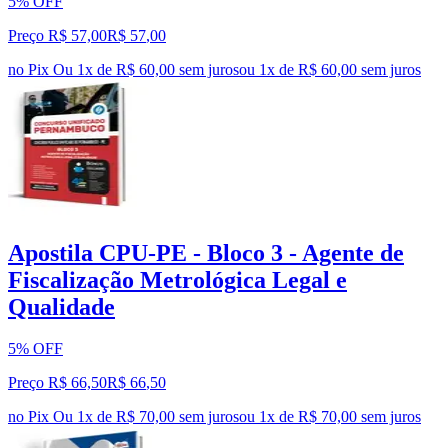
5% OFF
Preço R$ 57,00
R$
57
,
00
no Pix
Ou 1x de R$ 60,00 sem juros
ou
1
x de
R$ 60,00
sem juros
Apostila CPU-PE - Bloco 3 - Agente de
Fiscalização Metrológica Legal e
Qualidade
5% OFF
Preço R$ 66,50
R$
66
,
50
no Pix
Ou 1x de R$ 70,00 sem juros
ou
1
x de
R$ 70,00
sem juros