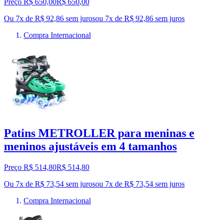
Preço R$ 650,00
R$
650
,
00
Ou 7x de R$ 92,86 sem juros
ou
7
x de
R$ 92,86
sem juros
Compra Internacional
Patins METROLLER para meninas e
meninos ajustáveis em 4 tamanhos
Preço R$ 514,80
R$
514
,
80
Ou 7x de R$ 73,54 sem juros
ou
7
x de
R$ 73,54
sem juros
Compra Internacional