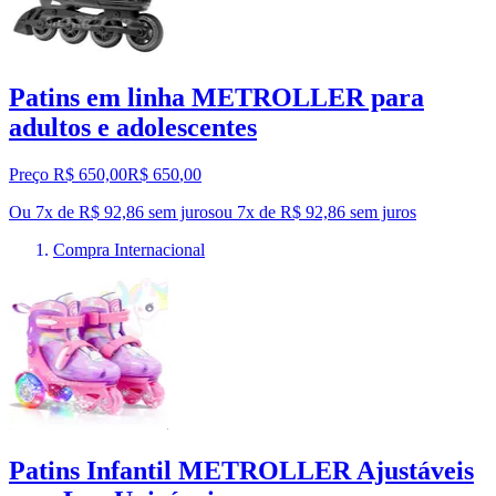
Patins em linha METROLLER para
adultos e adolescentes
Preço R$ 650,00
R$
650
,
00
Ou 7x de R$ 92,86 sem juros
ou
7
x de
R$ 92,86
sem juros
Compra Internacional
Patins Infantil METROLLER Ajustáveis