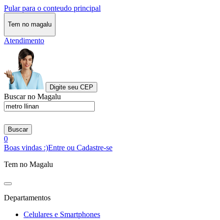
Pular para o conteudo principal
Tem no magalu
Atendimento
Digite seu CEP
Buscar no Magalu
Buscar
0
Boas vindas :)
Entre ou Cadastre-se
Tem no Magalu
Departamentos
Celulares e Smartphones