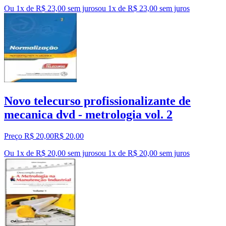
Ou 1x de R$ 23,00 sem juros
ou
1
x de
R$ 23,00
sem juros
Novo telecurso profissionalizante de
mecanica dvd - metrologia vol. 2
Preço R$ 20,00
R$
20
,
00
Ou 1x de R$ 20,00 sem juros
ou
1
x de
R$ 20,00
sem juros