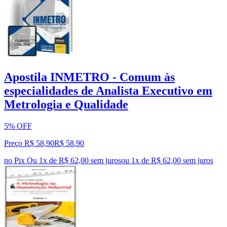
Apostila INMETRO - Comum às
especialidades de Analista Executivo em
Metrologia e Qualidade
5% OFF
Preço R$ 58,90
R$
58
,
90
no Pix
Ou 1x de R$ 62,00 sem juros
ou
1
x de
R$ 62,00
sem juros