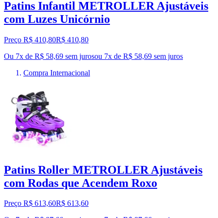
Patins Infantil METROLLER Ajustáveis
com Luzes Unicórnio
Preço R$ 410,80
R$
410
,
80
Ou 7x de R$ 58,69 sem juros
ou
7
x de
R$ 58,69
sem juros
Compra Internacional
Patins Roller METROLLER Ajustáveis
com Rodas que Acendem Roxo
Preço R$ 613,60
R$
613
,
60