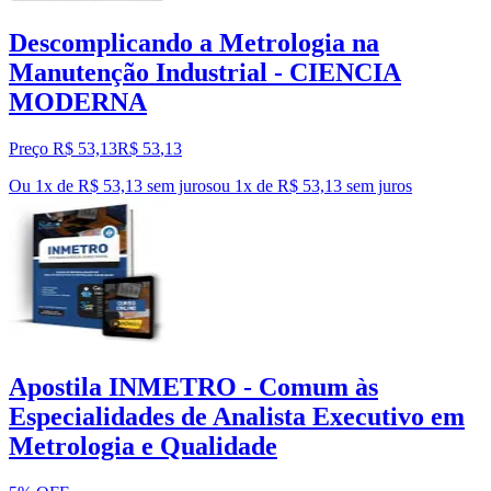
Descomplicando a Metrologia na
Manutenção Industrial - CIENCIA
MODERNA
Preço R$ 53,13
R$
53
,
13
Ou 1x de R$ 53,13 sem juros
ou
1
x de
R$ 53,13
sem juros
Apostila INMETRO - Comum às
Especialidades de Analista Executivo em
Metrologia e Qualidade