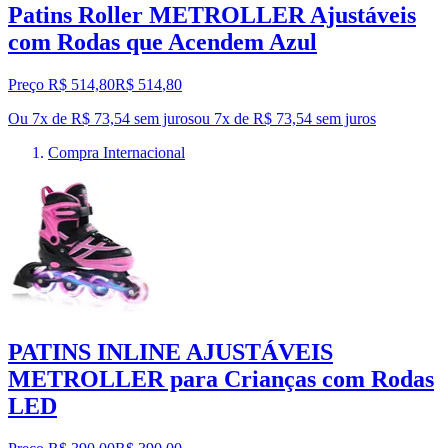
Patins Roller METROLLER Ajustáveis
com Rodas que Acendem Azul
Preço R$ 514,80
R$
514
,
80
Ou 7x de R$ 73,54 sem juros
ou
7
x de
R$ 73,54
sem juros
Compra Internacional
PATINS INLINE AJUSTÁVEIS
METROLLER para Crianças com Rodas
LED