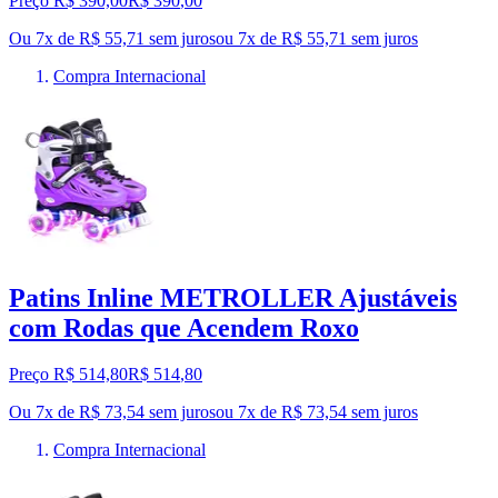
Preço R$ 390,00
R$
390
,
00
Ou 7x de R$ 55,71 sem juros
ou
7
x de
R$ 55,71
sem juros
Compra Internacional
Patins Inline METROLLER Ajustáveis
com Rodas que Acendem Roxo
Preço R$ 514,80
R$
514
,
80
Ou 7x de R$ 73,54 sem juros
ou
7
x de
R$ 73,54
sem juros
Compra Internacional