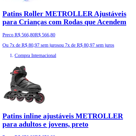
Patins Roller METROLLER Ajustáveis
para Crianças com Rodas que Acendem
Preço R$ 566,80
R$
566
,
80
Ou 7x de R$ 80,97 sem juros
ou
7
x de
R$ 80,97
sem juros
Compra Internacional
Patins inline ajustáveis METROLLER
para adultos e jovens, preto