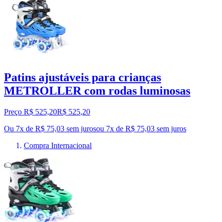
Patins ajustáveis para crianças
METROLLER com rodas luminosas
Preço R$ 525,20
R$
525
,
20
Ou 7x de R$ 75,03 sem juros
ou
7
x de
R$ 75,03
sem juros
Compra Internacional