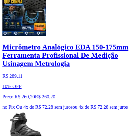
Micrômetro Analógico EDA 150-175mm
Ferramenta Profissional De Medição
Usinagem Metrologia
R$ 289,11
10% OFF
Preço R$ 260,20
R$
260
,
20
no Pix
Ou 4x de R$ 72,28 sem juros
ou
4
x de
R$ 72,28
sem juros