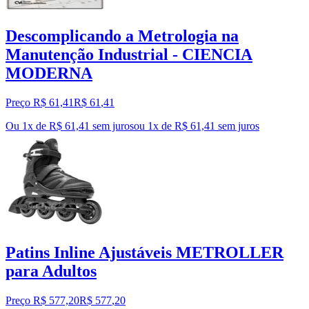
Descomplicando a Metrologia na
Manutenção Industrial - CIENCIA
MODERNA
Preço R$ 61,41
R$
61
,
41
Ou 1x de R$ 61,41 sem juros
ou
1
x de
R$ 61,41
sem juros
Patins Inline Ajustáveis METROLLER
para Adultos
Preço R$ 577,20
R$
577
,
20