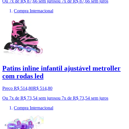
Ou 7x de R$ 87,66 sem juros
ou
7
x de
R$ 87,66
sem juros
Compra Internacional
Patins inline infantil ajustável metroller
com rodas led
Preço R$ 514,80
R$
514
,
80
Ou 7x de R$ 73,54 sem juros
ou
7
x de
R$ 73,54
sem juros
Compra Internacional