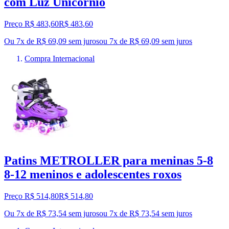
com Luz Unicórnio
Preço R$ 483,60
R$
483
,
60
Ou 7x de R$ 69,09 sem juros
ou
7
x de
R$ 69,09
sem juros
Compra Internacional
Patins METROLLER para meninas 5-8
8-12 meninos e adolescentes roxos
Preço R$ 514,80
R$
514
,
80
Ou 7x de R$ 73,54 sem juros
ou
7
x de
R$ 73,54
sem juros