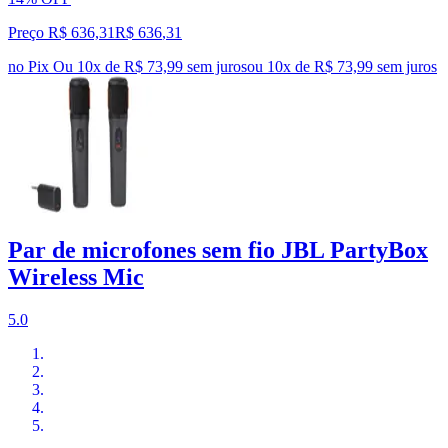
Preço R$ 636,31
R$
636
,
31
no Pix
Ou 10x de R$ 73,99 sem juros
ou
10
x de
R$ 73,99
sem juros
Par de microfones sem fio JBL PartyBox
Wireless Mic
5.0