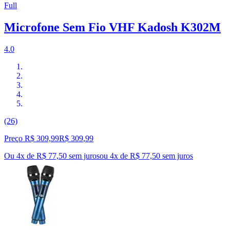
Full
Microfone Sem Fio VHF Kadosh K302M
4.0
(26)
Preço R$ 309,99
R$
309
,
99
Ou 4x de R$ 77,50 sem juros
ou
4
x de
R$ 77,50
sem juros