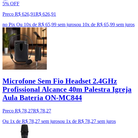
5% OFF
Preço R$ 626,91
R$
626
,
91
no Pix
Ou 10x de R$ 65,99 sem juros
ou
10
x de
R$ 65,99
sem juros
Microfone Sem Fio Headset 2.4GHz
Profissional Alcance 40m Palestra Igreja
Aula Bateria ON-MC844
Preço R$ 78,27
R$
78
,
27
Ou 1x de R$ 78,27 sem juros
ou
1
x de
R$ 78,27
sem juros