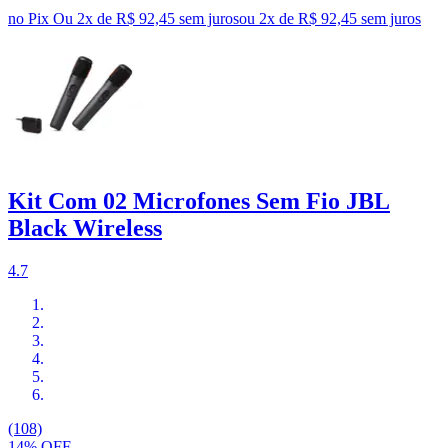
no Pix
Ou 2x de R$ 92,45 sem juros
ou
2
x de
R$ 92,45
sem juros
Kit Com 02 Microfones Sem Fio JBL
Black Wireless
4.7
(108)
14% OFF