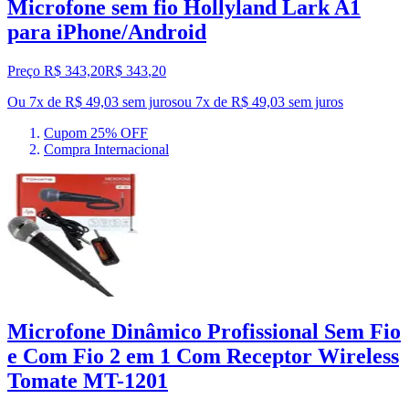
Microfone sem fio Hollyland Lark A1
para iPhone/Android
Preço R$ 343,20
R$
343
,
20
Ou 7x de R$ 49,03 sem juros
ou
7
x de
R$ 49,03
sem juros
Cupom 25% OFF
Compra Internacional
Microfone Dinâmico Profissional Sem Fio
e Com Fio 2 em 1 Com Receptor Wireless
Tomate MT-1201