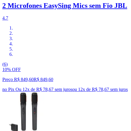
2 Microfones EasySing Mics sem Fio JBL
4.7
(6)
10% OFF
Preço R$ 849,60
R$
849
,
60
no Pix
Ou 12x de R$ 78,67 sem juros
ou
12
x de
R$ 78,67
sem juros