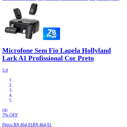
Microfone Sem Fio Lapela Hollyland
Lark A1 Profissional Cor Preto
5.0
(4)
7% OFF
Preço R$ 464,91
R$
464
,
91