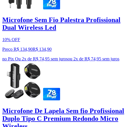
Microfone Sem Fio Palestra Profissional
Dual Wireless Led
10% OFF
Preço R$ 134,90
R$
134
,
90
no Pix
Ou 2x de R$ 74,95 sem juros
ou
2
x de
R$ 74,95
sem juros
Microfone De Lapela Sem fio Profissional
Duplo Tipo C Premium Redondo Micro
Wireless