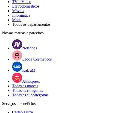
TV e Vídeo
Eletrodomésticos
Móveis
Informática
Moda
Todos os departamentos
Nossas marcas e parceiros
Netshoes
Epoca Cosméticos
KaBuM!
AliExpress
Todas as marcas
Todas as categorias
Todas as subcategorias
Serviços e benefícios
Cartão Luiza