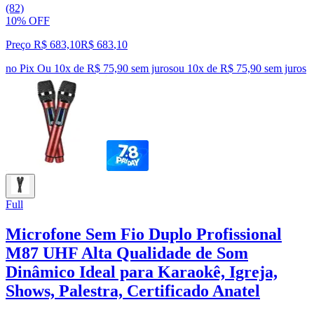
(82)
10% OFF
Preço R$ 683,10
R$
683
,
10
no Pix
Ou 10x de R$ 75,90 sem juros
ou
10
x de
R$ 75,90
sem juros
Full
Microfone Sem Fio Duplo Profissional
M87 UHF Alta Qualidade de Som
Dinâmico Ideal para Karaokê, Igreja,
Shows, Palestra, Certificado Anatel