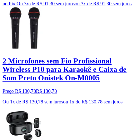
no Pix
Ou 3x de R$ 91,30 sem juros
ou
3
x de
R$ 91,30
sem juros
2 Microfones sem Fio Profissional
Wireless P10 para Karaokê e Caixa de
Som Preto Onistek On-M0005
Preço R$ 130,78
R$
130
,
78
Ou 1x de R$ 130,78 sem juros
ou
1
x de
R$ 130,78
sem juros