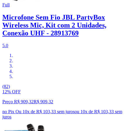
Full
Microfone Sem Fio JBL PartyBox
Wireless Mic, Kit com 2 Unidades,
Conexão UHF - 28913769
5.0
(82)
12% OFF
Preço R$ 909,32
R$
909
,
32
no Pix
Ou 10x de R$ 103,33 sem juros
ou
10
x de
R$ 103,33
sem
juros