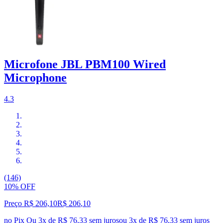
Microfone JBL PBM100 Wired
Microphone
4.3
(146)
10% OFF
Preço R$ 206,10
R$
206
,
10
no Pix
Ou 3x de R$ 76,33 sem juros
ou
3
x de
R$ 76,33
sem juros