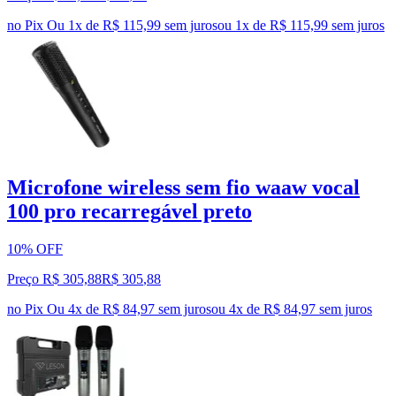
no Pix
Ou 1x de R$ 115,99 sem juros
ou
1
x de
R$ 115,99
sem juros
Microfone wireless sem fio waaw vocal
100 pro recarregável preto
10% OFF
Preço R$ 305,88
R$
305
,
88
no Pix
Ou 4x de R$ 84,97 sem juros
ou
4
x de
R$ 84,97
sem juros