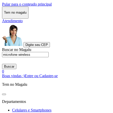
Pular para o conteudo principal
Tem no magalu
Atendimento
Digite seu CEP
Buscar no Magalu
Buscar
0
Boas vindas :)
Entre ou Cadastre-se
Tem no Magalu
Departamentos
Celulares e Smartphones