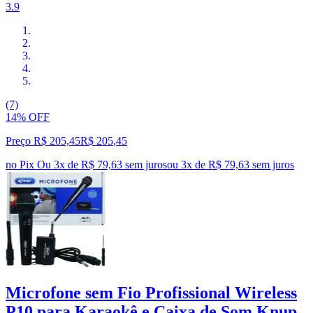
3.9
(7)
14% OFF
Preço R$ 205,45
R$
205
,
45
no Pix
Ou 3x de R$ 79,63 sem juros
ou
3
x de
R$ 79,63
sem juros
Microfone sem Fio Profissional Wireless
P10 para Karaokê e Caixa de Som Knup