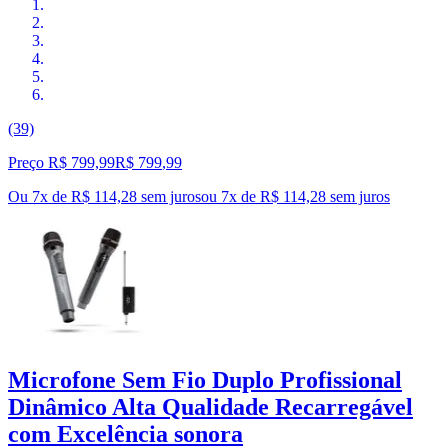
(39)
Preço R$ 799,99
R$
799
,
99
Ou 7x de R$ 114,28 sem juros
ou
7
x de
R$ 114,28
sem juros
Microfone Sem Fio Duplo Profissional
Dinâmico Alta Qualidade Recarregável
com Excelência sonora