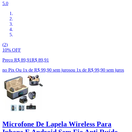
5.0
(2)
10% OFF
Preço R$ 89,91
R$
89
,
91
no Pix
Ou 1x de R$ 99,90 sem juros
ou
1
x de
R$ 99,90
sem juros
Microfone De Lapela Wireless Para
Iphone E Android Sem Fio Anti Ruído