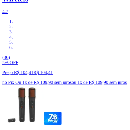
4.7
(36)
5% OFF
Preço R$ 104,41
R$
104
,
41
no Pix
Ou 1x de R$ 109,90 sem juros
ou
1
x de
R$ 109,90
sem juros