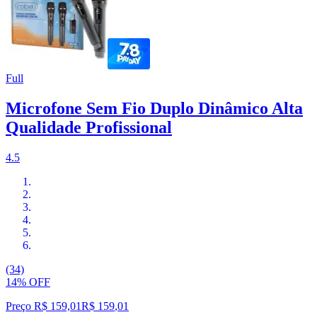
Full
Microfone Sem Fio Duplo Dinâmico Alta
Qualidade Profissional
4.5
(34)
14% OFF
Preço R$ 159,01
R$
159
,
01