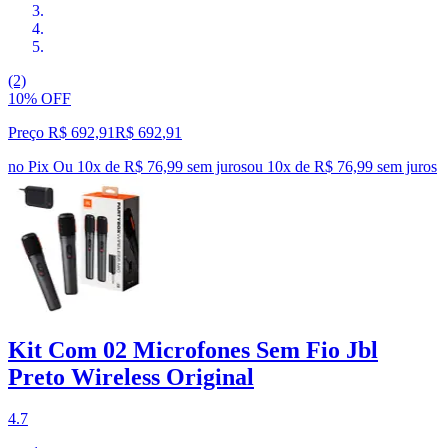
(2)
10% OFF
Preço R$ 692,91
R$
692
,
91
no Pix
Ou 10x de R$ 76,99 sem juros
ou
10
x de
R$ 76,99
sem juros
Kit Com 02 Microfones Sem Fio Jbl
Preto Wireless Original
4.7