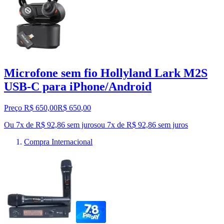
Microfone sem fio Hollyland Lark M2S
USB-C para iPhone/Android
Preço R$ 650,00
R$
650
,
00
Ou 7x de R$ 92,86 sem juros
ou
7
x de
R$ 92,86
sem juros
Compra Internacional