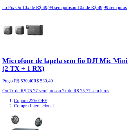
no Pix
Ou 10x de R$ 49,99 sem juros
ou
10
x de
R$ 49,99
sem juros
Microfone de lapela sem fio DJI Mic Mini
(2 TX + 1 RX)
Preço R$ 530,40
R$
530
,
40
Ou 7x de R$ 75,77 sem juros
ou
7
x de
R$ 75,77
sem juros
Cupom 25% OFF
Compra Internacional