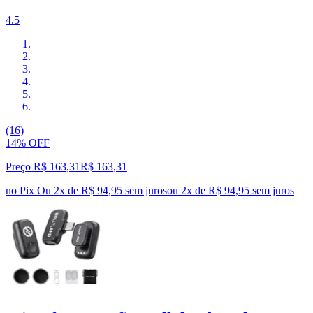
4.5
(16)
14% OFF
Preço R$ 163,31
R$
163
,
31
no Pix
Ou 2x de R$ 94,95 sem juros
ou
2
x de
R$ 94,95
sem juros