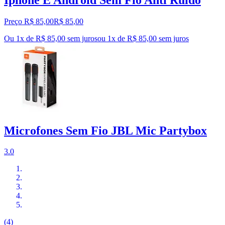
Preço R$ 85,00
R$
85
,
00
Ou 1x de R$ 85,00 sem juros
ou
1
x de
R$ 85,00
sem juros
Microfones Sem Fio JBL Mic Partybox
3.0
(4)