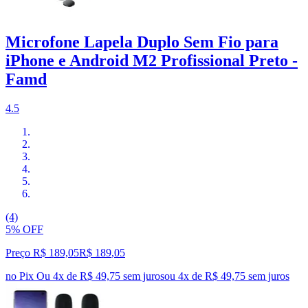
Microfone Lapela Duplo Sem Fio para
iPhone e Android M2 Profissional Preto -
Famd
4.5
(4)
5% OFF
Preço R$ 189,05
R$
189
,
05
no Pix
Ou 4x de R$ 49,75 sem juros
ou
4
x de
R$ 49,75
sem juros