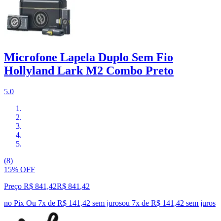
Microfone Lapela Duplo Sem Fio
Hollyland Lark M2 Combo Preto
5.0
(8)
15% OFF
Preço R$ 841,42
R$
841
,
42
no Pix
Ou 7x de R$ 141,42 sem juros
ou
7
x de
R$ 141,42
sem juros