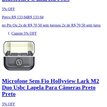
5% OFF
Preço R$ 133,94
R$
133
,
94
no Pix
Ou 2x de R$ 70,50 sem juros
ou
2
x de
R$ 70,50
sem juros
Cupom 5% OFF
Microfone Sem Fio Hollyview Lark M2
Duo Usbc Lapela Para Câmeras Preto
Preto
5% OFF