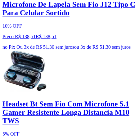
Microfone De Lapela Sem Fio J12 Tipo C
Para Celular Sortido
10% OFF
Preço R$ 138,51
R$
138
,
51
no Pix
Ou 3x de R$ 51,30 sem juros
ou
3
x de
R$ 51,30
sem juros
Headset Bt Sem Fio Com Microfone 5.1
Gamer Resistente Longa Distancia M10
TWS
5% OFF