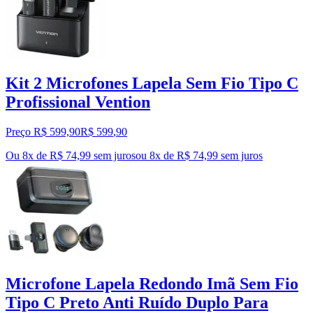
Kit 2 Microfones Lapela Sem Fio Tipo C
Profissional Vention
Preço R$ 599,90
R$
599
,
90
Ou 8x de R$ 74,99 sem juros
ou
8
x de
R$ 74,99
sem juros
Microfone Lapela Redondo Imã Sem Fio
Tipo C Preto Anti Ruído Duplo Para