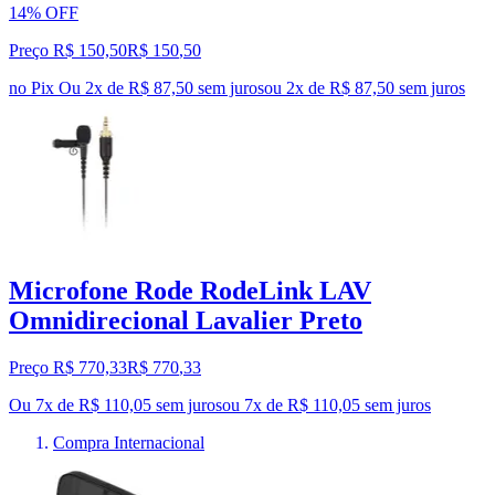
14% OFF
Preço R$ 150,50
R$
150
,
50
no Pix
Ou 2x de R$ 87,50 sem juros
ou
2
x de
R$ 87,50
sem juros
Microfone Rode RodeLink LAV
Omnidirecional Lavalier Preto
Preço R$ 770,33
R$
770
,
33
Ou 7x de R$ 110,05 sem juros
ou
7
x de
R$ 110,05
sem juros
Compra Internacional