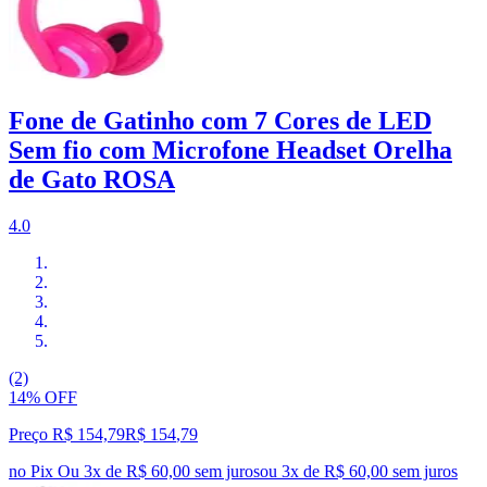
Fone de Gatinho com 7 Cores de LED
Sem fio com Microfone Headset Orelha
de Gato ROSA
4.0
(2)
14% OFF
Preço R$ 154,79
R$
154
,
79
no Pix
Ou 3x de R$ 60,00 sem juros
ou
3
x de
R$ 60,00
sem juros