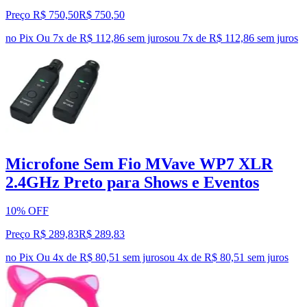
Preço R$ 750,50
R$
750
,
50
no Pix
Ou 7x de R$ 112,86 sem juros
ou
7
x de
R$ 112,86
sem juros
Microfone Sem Fio MVave WP7 XLR
2.4GHz Preto para Shows e Eventos
10% OFF
Preço R$ 289,83
R$
289
,
83
no Pix
Ou 4x de R$ 80,51 sem juros
ou
4
x de
R$ 80,51
sem juros