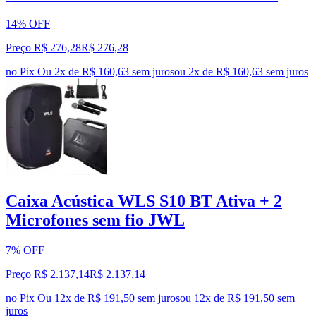
14% OFF
Preço R$ 276,28
R$
276
,
28
no Pix
Ou 2x de R$ 160,63 sem juros
ou
2
x de
R$ 160,63
sem juros
Caixa Acústica WLS S10 BT Ativa + 2
Microfones sem fio JWL
7% OFF
Preço R$ 2.137,14
R$
2.137
,
14
no Pix
Ou 12x de R$ 191,50 sem juros
ou
12
x de
R$ 191,50
sem
juros