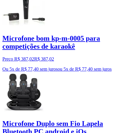
Microfone bom kp-m-0005 para
competições de karaokê
Preço R$ 387,02
R$
387
,
02
Ou 5x de R$ 77,40 sem juros
ou
5
x de
R$ 77,40
sem juros
Microfone Duplo sem Fio Lapela
Bluetooth PC android e iOs