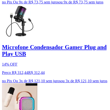
no Pix
Ou 9x de R$ 73,75 sem juros
ou
9
x de
R$ 73,75
sem juros
Microfone Condensador Gamer Plug and
Play USB
14% OFF
Preço R$ 312,44
R$
312
,
44
no Pix
Ou 3x de R$ 121,10 sem juros
ou
3
x de
R$ 121,10
sem juros