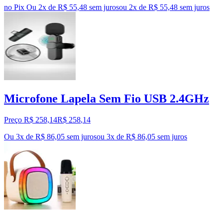
no Pix
Ou 2x de R$ 55,48 sem juros
ou
2
x de
R$ 55,48
sem juros
Microfone Lapela Sem Fio USB 2.4GHz
Preço R$ 258,14
R$
258
,
14
Ou 3x de R$ 86,05 sem juros
ou
3
x de
R$ 86,05
sem juros