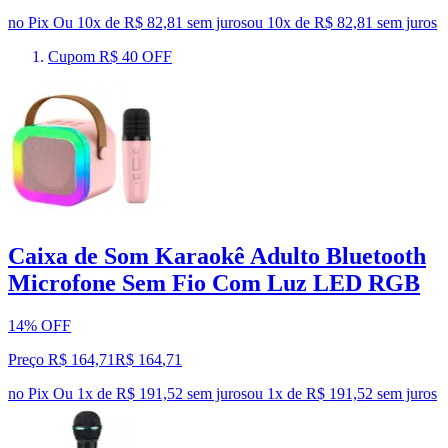
no Pix
Ou 10x de R$ 82,81 sem juros
ou
10
x de
R$ 82,81
sem juros
Cupom R$ 40 OFF
Caixa de Som Karaokê Adulto Bluetooth
Microfone Sem Fio Com Luz LED RGB
14% OFF
Preço R$ 164,71
R$
164
,
71
no Pix
Ou 1x de R$ 191,52 sem juros
ou
1
x de
R$ 191,52
sem juros