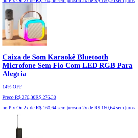
no Pix
Ou 2x de R$ 160,56 sem juros
ou
2
x de
R$ 160,56
sem juros
Caixa de Som Karaokê Bluetooth
Microfone Sem Fio Com LED RGB Para
Alegria
14% OFF
Preço R$ 276,30
R$
276
,
30
no Pix
Ou 2x de R$ 160,64 sem juros
ou
2
x de
R$ 160,64
sem juros