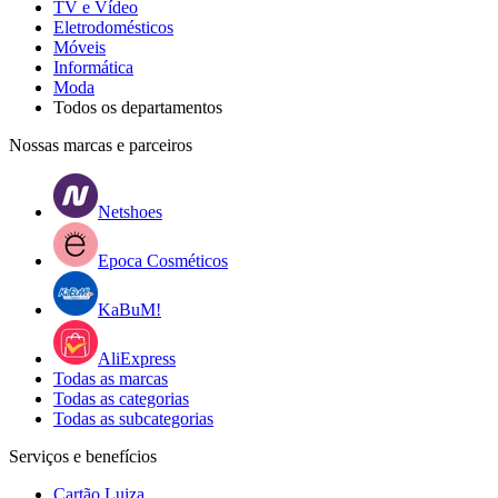
TV e Vídeo
Eletrodomésticos
Móveis
Informática
Moda
Todos os departamentos
Nossas marcas e parceiros
Netshoes
Epoca Cosméticos
KaBuM!
AliExpress
Todas as marcas
Todas as categorias
Todas as subcategorias
Serviços e benefícios
Cartão Luiza