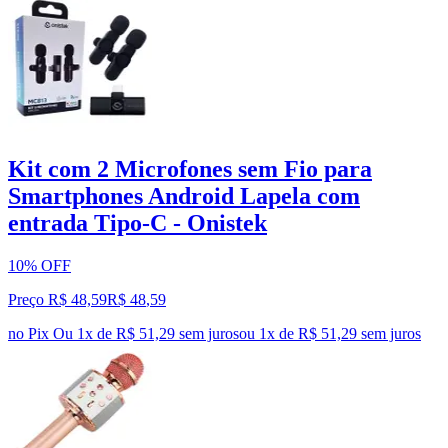
Kit com 2 Microfones sem Fio para
Smartphones Android Lapela com
entrada Tipo-C - Onistek
10% OFF
Preço R$ 48,59
R$
48
,
59
no Pix
Ou 1x de R$ 51,29 sem juros
ou
1
x de
R$ 51,29
sem juros