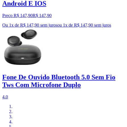
Android E IOS
Preço R$ 147,90
R$
147
,
90
Ou 1x de R$ 147,90 sem juros
ou
1
x de
R$ 147,90
sem juros
Fone De Ouvido Bluetooth 5.0 Sem Fio
Tws Com Microfone Duplo
4.0