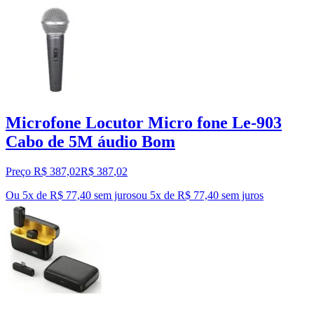
Microfone Locutor Micro fone Le-903
Cabo de 5M áudio Bom
Preço R$ 387,02
R$
387
,
02
Ou 5x de R$ 77,40 sem juros
ou
5
x de
R$ 77,40
sem juros