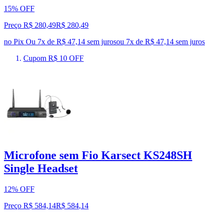
15% OFF
Preço R$ 280,49
R$
280
,
49
no Pix
Ou 7x de R$ 47,14 sem juros
ou
7
x de
R$ 47,14
sem juros
Cupom R$ 10 OFF
Microfone sem Fio Karsect KS248SH
Single Headset
12% OFF
Preço R$ 584,14
R$
584
,
14