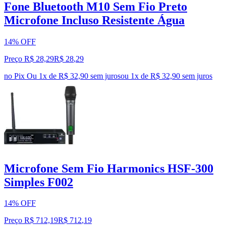
Fone Bluetooth M10 Sem Fio Preto
Microfone Incluso Resistente Água
14% OFF
Preço R$ 28,29
R$
28
,
29
no Pix
Ou 1x de R$ 32,90 sem juros
ou
1
x de
R$ 32,90
sem juros
Microfone Sem Fio Harmonics HSF-300
Simples F002
14% OFF
Preço R$ 712,19
R$
712
,
19