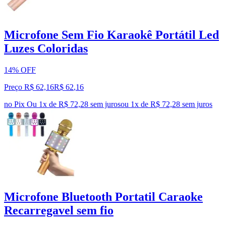
Microfone Sem Fio Karaokê Portátil Led
Luzes Coloridas
14% OFF
Preço R$ 62,16
R$
62
,
16
no Pix
Ou 1x de R$ 72,28 sem juros
ou
1
x de
R$ 72,28
sem juros
Microfone Bluetooth Portatil Caraoke
Recarregavel sem fio