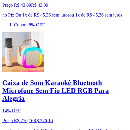
Preço R$ 43,09
R$
43
,
09
no Pix
Ou 1x de R$ 45,36 sem juros
ou
1
x de
R$ 45,36
sem juros
Cupom 8% OFF
Caixa de Som Karaokê Bluetooth
Microfone Sem Fio LED RGB Para
Alegria
14% OFF
Preço R$ 276,16
R$
276
,
16