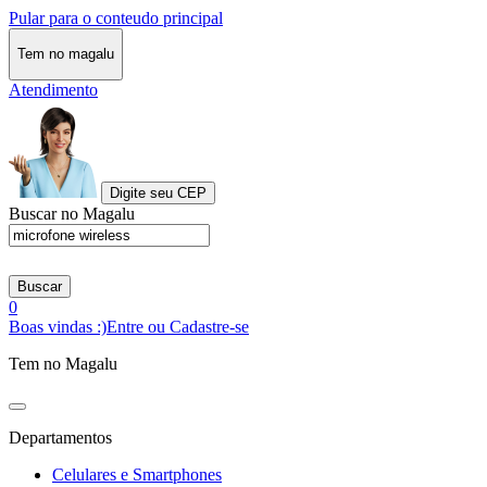
Pular para o conteudo principal
Tem no magalu
Atendimento
Digite seu CEP
Buscar no Magalu
Buscar
0
Boas vindas :)
Entre ou Cadastre-se
Tem no Magalu
Departamentos
Celulares e Smartphones