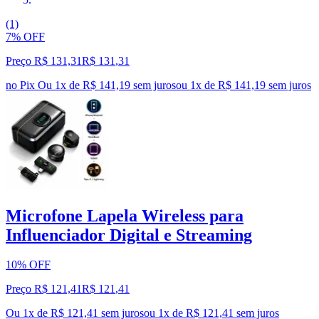
(1)
7% OFF
Preço R$ 131,31
R$
131
,
31
no Pix
Ou 1x de R$ 141,19 sem juros
ou
1
x de
R$ 141,19
sem juros
Microfone Lapela Wireless para
Influenciador Digital e Streaming
10% OFF
Preço R$ 121,41
R$
121
,
41
Ou 1x de R$ 121,41 sem juros
ou
1
x de
R$ 121,41
sem juros