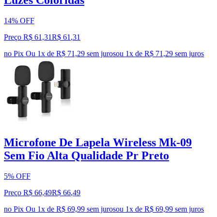
Luzes Coloridas
14% OFF
Preço R$ 61,31
R$
61
,
31
no Pix
Ou 1x de R$ 71,29 sem juros
ou
1
x de
R$ 71,29
sem juros
Microfone De Lapela Wireless Mk-09
Sem Fio Alta Qualidade Pr Preto
5% OFF
Preço R$ 66,49
R$
66
,
49
no Pix
Ou 1x de R$ 69,99 sem juros
ou
1
x de
R$ 69,99
sem juros