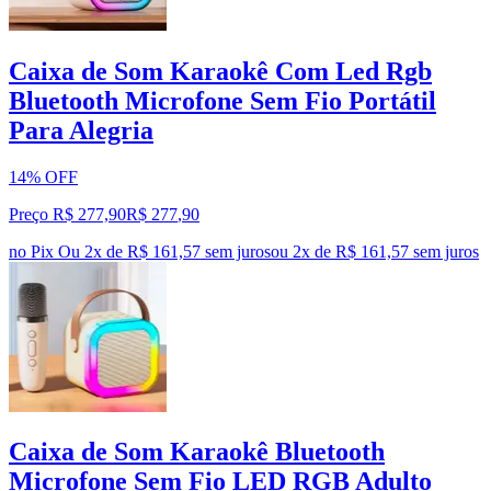
Caixa de Som Karaokê Com Led Rgb
Bluetooth Microfone Sem Fio Portátil
Para Alegria
14% OFF
Preço R$ 277,90
R$
277
,
90
no Pix
Ou 2x de R$ 161,57 sem juros
ou
2
x de
R$ 161,57
sem juros
Caixa de Som Karaokê Bluetooth
Microfone Sem Fio LED RGB Adulto