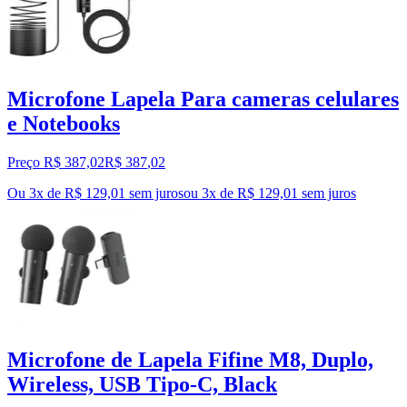
Microfone Lapela Para cameras celulares
e Notebooks
Preço R$ 387,02
R$
387
,
02
Ou 3x de R$ 129,01 sem juros
ou
3
x de
R$ 129,01
sem juros
Microfone de Lapela Fifine M8, Duplo,
Wireless, USB Tipo-C, Black