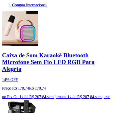
Compra Internacional
Caixa de Som Karaokê Bluetooth
Microfone Sem Fio LED RGB Para
Alegria
14% OFF
Preço R$ 178,74
R$
178
,
74
no Pix
Ou 1x de R$ 207,84 sem juros
ou
1
x de
R$ 207,84
sem juros