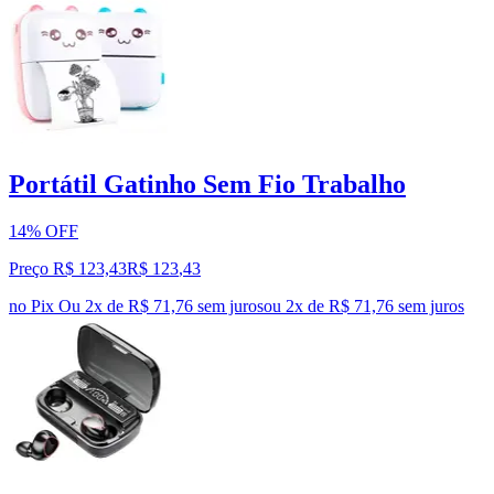
Portátil Gatinho Sem Fio Trabalho
14% OFF
Preço R$ 123,43
R$
123
,
43
no Pix
Ou 2x de R$ 71,76 sem juros
ou
2
x de
R$ 71,76
sem juros