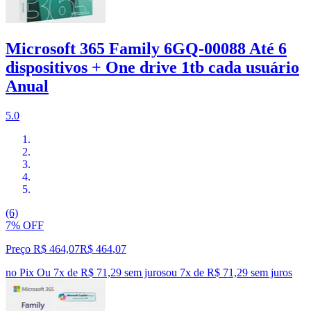
Microsoft 365 Family 6GQ-00088 Até 6
dispositivos + One drive 1tb cada usuário
Anual
5.0
(6)
7% OFF
Preço R$ 464,07
R$
464
,
07
no Pix
Ou 7x de R$ 71,29 sem juros
ou
7
x de
R$ 71,29
sem juros