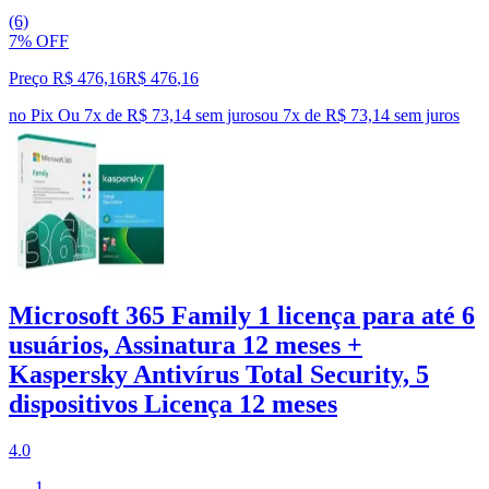
(6)
7% OFF
Preço R$ 476,16
R$
476
,
16
no Pix
Ou 7x de R$ 73,14 sem juros
ou
7
x de
R$ 73,14
sem juros
Microsoft 365 Family 1 licença para até 6
usuários, Assinatura 12 meses +
Kaspersky Antivírus Total Security, 5
dispositivos Licença 12 meses
4.0