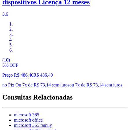
dispositivos Licença 12 meses
3.6
(10)
5% OFF
Preço R$ 486,40
R$
486
,
40
no Pix
Ou 7x de R$ 73,14 sem juros
ou
7
x de
R$ 73,14
sem juros
Consultas Relacionadas
microsoft 365
microsoft office
microsoft 365 family