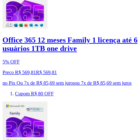
Office 365 12 meses Family 1 licença até 6
usuários 1TB one drive
5% OFF
Preço R$ 569,81
R$
569
,
81
no Pix
Ou 7x de R$ 85,69 sem juros
ou
7
x de
R$ 85,69
sem juros
Cupom R$ 80 OFF