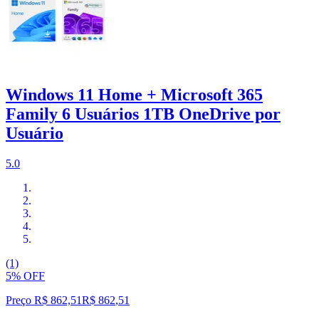
Windows 11 Home + Microsoft 365
Family 6 Usuários 1TB OneDrive por
Usuário
5.0
(1)
5% OFF
Preço R$ 862,51
R$
862
,
51