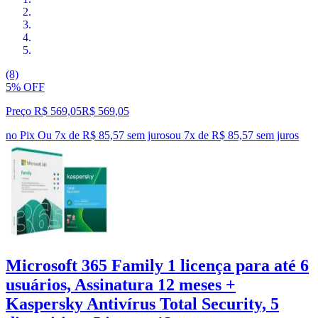
(8)
5% OFF
Preço R$ 569,05
R$
569
,
05
no Pix
Ou 7x de R$ 85,57 sem juros
ou
7
x de
R$ 85,57
sem juros
Microsoft 365 Family 1 licença para até 6
usuários, Assinatura 12 meses +
Kaspersky Antivírus Total Security, 5