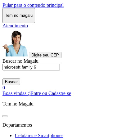
Pular para o conteudo principal
Tem no magalu
Atendimento
Digite seu CEP
Buscar no Magalu
Buscar
0
Boas vindas :)
Entre ou Cadastre-se
Tem no Magalu
Departamentos
Celulares e Smartphones