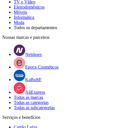
TV e Vídeo
Eletrodomésticos
Móveis
Informática
Moda
Todos os departamentos
Nossas marcas e parceiros
Netshoes
Epoca Cosméticos
KaBuM!
AliExpress
Todas as marcas
Todas as categorias
Todas as subcategorias
Serviços e benefícios
Cartão Luiza