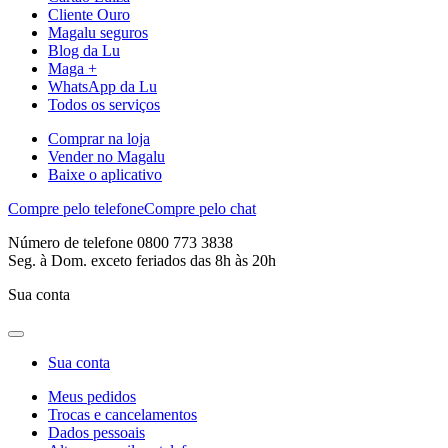
Cliente Ouro
Magalu seguros
Blog da Lu
Maga +
WhatsApp da Lu
Todos os serviços
Comprar na loja
Vender no Magalu
Baixe o aplicativo
Compre pelo telefone
Compre pelo chat
Número de telefone 0800 773 3838
Seg. à Dom. exceto feriados das 8h às 20h
Sua conta
Sua conta
Meus pedidos
Trocas e cancelamentos
Dados pessoais