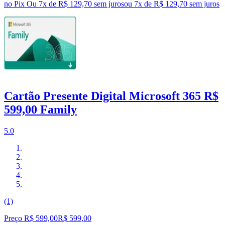
no Pix
Ou 7x de R$ 129,70 sem juros
ou
7
x de
R$ 129,70
sem juros
Cartão Presente Digital Microsoft 365 R$
599,00 Family
5.0
(1)
Preço R$ 599,00
R$
599
,
00