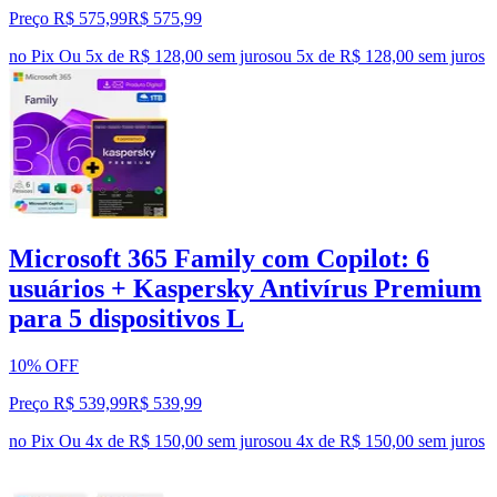
Preço R$ 575,99
R$
575
,
99
no Pix
Ou 5x de R$ 128,00 sem juros
ou
5
x de
R$ 128,00
sem juros
Microsoft 365 Family com Copilot: 6
usuários + Kaspersky Antivírus Premium
para 5 dispositivos L
10% OFF
Preço R$ 539,99
R$
539
,
99
no Pix
Ou 4x de R$ 150,00 sem juros
ou
4
x de
R$ 150,00
sem juros