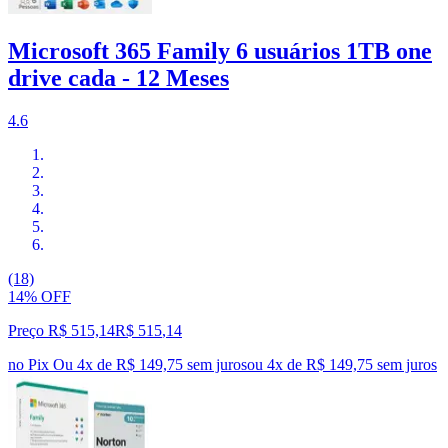
Microsoft 365 Family 6 usuários 1TB one
drive cada - 12 Meses
4.6
(18)
14% OFF
Preço R$ 515,14
R$
515
,
14
no Pix
Ou 4x de R$ 149,75 sem juros
ou
4
x de
R$ 149,75
sem juros