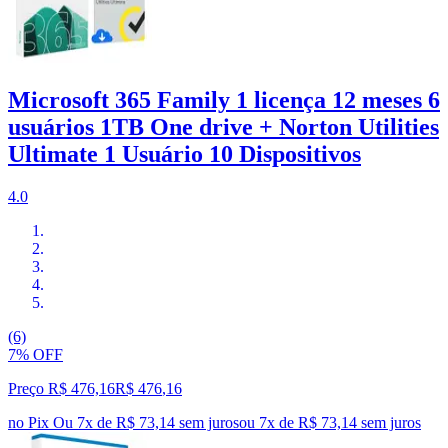
Microsoft 365 Family 1 licença 12 meses 6
usuários 1TB One drive + Norton Utilities
Ultimate 1 Usuário 10 Dispositivos
4.0
(6)
7% OFF
Preço R$ 476,16
R$
476
,
16
no Pix
Ou 7x de R$ 73,14 sem juros
ou
7
x de
R$ 73,14
sem juros