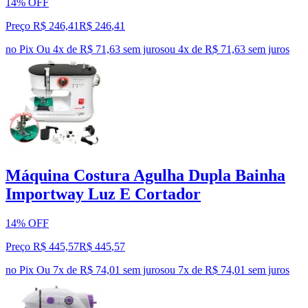
14% OFF
Preço R$ 246,41
R$
246
,
41
no Pix
Ou 4x de R$ 71,63 sem juros
ou
4
x de
R$ 71,63
sem juros
Máquina Costura Agulha Dupla Bainha
Importway Luz E Cortador
14% OFF
Preço R$ 445,57
R$
445
,
57
no Pix
Ou 7x de R$ 74,01 sem juros
ou
7
x de
R$ 74,01
sem juros