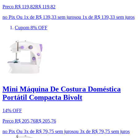
Preço R$ 119,82
R$
119
,
82
no Pix
Ou 1x de R$ 139,33 sem juros
ou
1
x de
R$ 139,33
sem juros
Cupom 8% OFF
Mini Máquina De Costura Doméstica
Portátil Compacta Bivolt
14% OFF
Preço R$ 205,76
R$
205
,
76
no Pix
Ou 3x de R$ 79,75 sem juros
ou
3
x de
R$ 79,75
sem juros