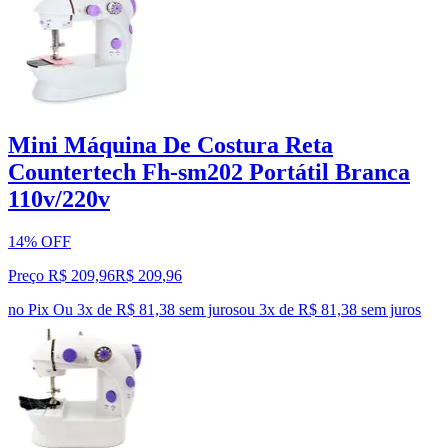
Mini Máquina De Costura Reta
Countertech Fh-sm202 Portátil Branca
110v/220v
14% OFF
Preço R$ 209,96
R$
209
,
96
no Pix
Ou 3x de R$ 81,38 sem juros
ou
3
x de
R$ 81,38
sem juros