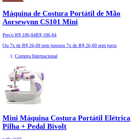
Máquina de Costura Portátil de Mão
Aorsewynn CS101 Mini
Preço R$ 186,84
R$
186
,
84
Ou 7x de R$ 26,69 sem juros
ou
7
x de
R$ 26,69
sem juros
Compra Internacional
Mini Máquina Costura Portátil Elétrica
Pilha + Pedal Bivolt