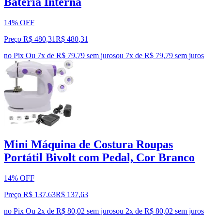
Bateria Interna
14% OFF
Preço R$ 480,31
R$
480
,
31
no Pix
Ou 7x de R$ 79,79 sem juros
ou
7
x de
R$ 79,79
sem juros
Mini Máquina de Costura Roupas
Portátil Bivolt com Pedal, Cor Branco
14% OFF
Preço R$ 137,63
R$
137
,
63
no Pix
Ou 2x de R$ 80,02 sem juros
ou
2
x de
R$ 80,02
sem juros