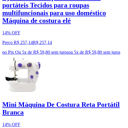
portáteis Tecidos para roupas
multifuncionais para uso doméstico
Máquina de costura elé
14% OFF
Preço R$ 257,14
R$
257
,
14
no Pix
Ou 5x de R$ 59,80 sem juros
ou
5
x de
R$ 59,80
sem juros
Mini Máquina De Costura Reta Portátil
Branca
14% OFF