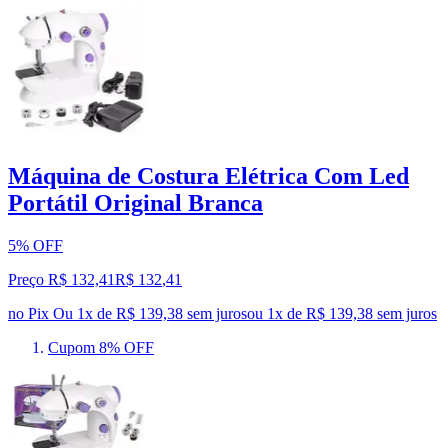
Máquina de Costura Elétrica Com Led
Portátil Original Branca
5% OFF
Preço R$ 132,41
R$
132
,
41
no Pix
Ou 1x de R$ 139,38 sem juros
ou
1
x de
R$ 139,38
sem juros
Cupom 8% OFF