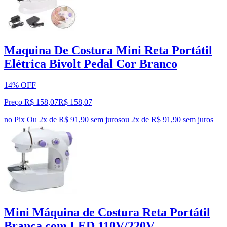
Maquina De Costura Mini Reta Portátil
Elétrica Bivolt Pedal Cor Branco
14% OFF
Preço R$ 158,07
R$
158
,
07
no Pix
Ou 2x de R$ 91,90 sem juros
ou
2
x de
R$ 91,90
sem juros
Mini Máquina de Costura Reta Portátil
Branca com LED 110V/220V