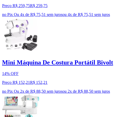
Preço R$ 259,75
R$
259
,
75
no Pix
Ou 4x de R$ 75,51 sem juros
ou
4
x de
R$ 75,51
sem juros
Mini Máquina De Costura Portátil Bivolt
14% OFF
Preço R$ 152,21
R$
152
,
21
no Pix
Ou 2x de R$ 88,50 sem juros
ou
2
x de
R$ 88,50
sem juros