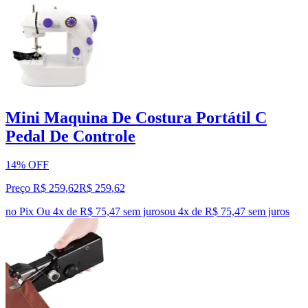
Mini Maquina De Costura Portátil C
Pedal De Controle
14% OFF
Preço R$ 259,62
R$
259
,
62
no Pix
Ou 4x de R$ 75,47 sem juros
ou
4
x de
R$ 75,47
sem juros