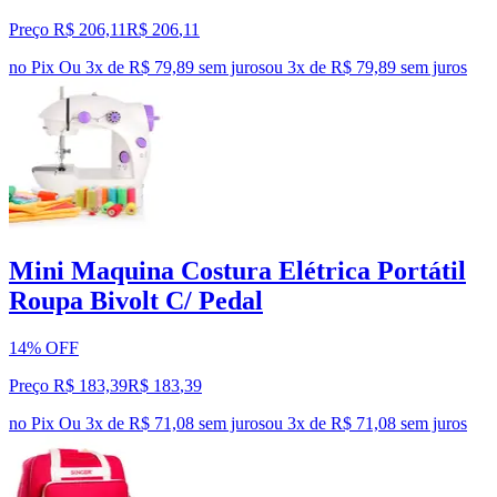
Preço R$ 206,11
R$
206
,
11
no Pix
Ou 3x de R$ 79,89 sem juros
ou
3
x de
R$ 79,89
sem juros
Mini Maquina Costura Elétrica Portátil
Roupa Bivolt C/ Pedal
14% OFF
Preço R$ 183,39
R$
183
,
39
no Pix
Ou 3x de R$ 71,08 sem juros
ou
3
x de
R$ 71,08
sem juros