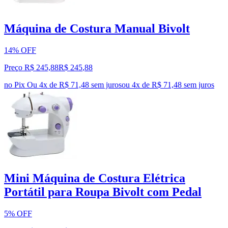
Máquina de Costura Manual Bivolt
14% OFF
Preço R$ 245,88
R$
245
,
88
no Pix
Ou 4x de R$ 71,48 sem juros
ou
4
x de
R$ 71,48
sem juros
Mini Máquina de Costura Elétrica
Portátil para Roupa Bivolt com Pedal
5% OFF