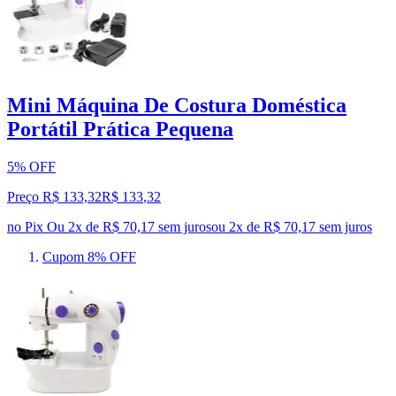
Mini Máquina De Costura Doméstica
Portátil Prática Pequena
5% OFF
Preço R$ 133,32
R$
133
,
32
no Pix
Ou 2x de R$ 70,17 sem juros
ou
2
x de
R$ 70,17
sem juros
Cupom 8% OFF