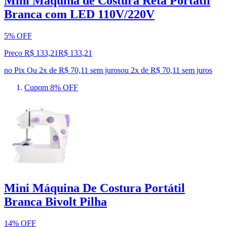
Mini Máquina de Costura Reta Portátil
Branca com LED 110V/220V
5% OFF
Preço R$ 133,21
R$
133
,
21
no Pix
Ou 2x de R$ 70,11 sem juros
ou
2
x de
R$ 70,11
sem juros
Cupom 8% OFF
Mini Máquina De Costura Portátil
Branca Bivolt Pilha
14% OFF