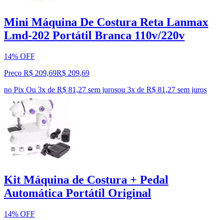
Mini Máquina De Costura Reta Lanmax
Lmd-202 Portátil Branca 110v/220v
14% OFF
Preço R$ 209,69
R$
209
,
69
no Pix
Ou 3x de R$ 81,27 sem juros
ou
3
x de
R$ 81,27
sem juros
Kit Máquina de Costura + Pedal
Automática Portátil Original
14% OFF