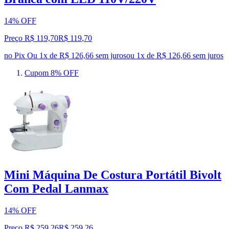
14% OFF
Preço R$ 119,70
R$
119
,
70
no Pix
Ou 1x de R$ 126,66 sem juros
ou
1
x de
R$ 126,66
sem juros
Cupom 8% OFF
Mini Máquina De Costura Portátil Bivolt
Com Pedal Lanmax
14% OFF
Preço R$ 259,26
R$
259
,
26