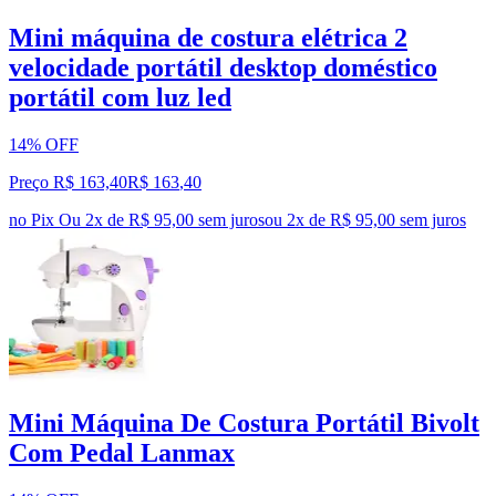
Mini máquina de costura elétrica 2
velocidade portátil desktop doméstico
portátil com luz led
14% OFF
Preço R$ 163,40
R$
163
,
40
no Pix
Ou 2x de R$ 95,00 sem juros
ou
2
x de
R$ 95,00
sem juros
Mini Máquina De Costura Portátil Bivolt
Com Pedal Lanmax