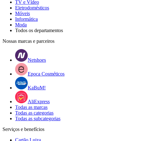
TV e Vídeo
Eletrodomésticos
Móveis
Informática
Moda
Todos os departamentos
Nossas marcas e parceiros
Netshoes
Epoca Cosméticos
KaBuM!
AliExpress
Todas as marcas
Todas as categorias
Todas as subcategorias
Serviços e benefícios
Cartão Luiza