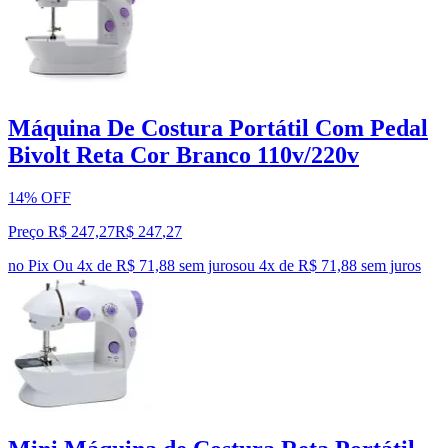
Máquina De Costura Portátil Com Pedal
Bivolt Reta Cor Branco 110v/220v
14% OFF
Preço R$ 247,27
R$
247
,
27
no Pix
Ou 4x de R$ 71,88 sem juros
ou
4
x de
R$ 71,88
sem juros