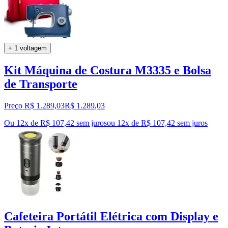
+ 1 voltagem
Kit Máquina de Costura M3335 e Bolsa
de Transporte
Preço R$ 1.289,03
R$
1.289
,
03
Ou 12x de R$ 107,42 sem juros
ou
12
x de
R$ 107,42
sem juros
Cafeteira Portátil Elétrica com Display e