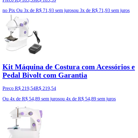
no Pix
Ou 3x de R$ 71,93 sem juros
ou
3
x de
R$ 71,93
sem juros
Kit Máquina de Costura com Acessórios e
Pedal Bivolt com Garantia
Preço R$ 219,54
R$
219
,
54
Ou 4x de R$ 54,89 sem juros
ou
4
x de
R$ 54,89
sem juros