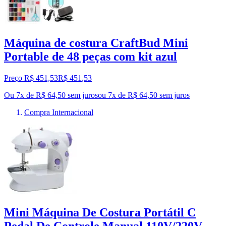
Máquina de costura CraftBud Mini
Portable de 48 peças com kit azul
Preço R$ 451,53
R$
451
,
53
Ou 7x de R$ 64,50 sem juros
ou
7
x de
R$ 64,50
sem juros
Compra Internacional
Mini Máquina De Costura Portátil C