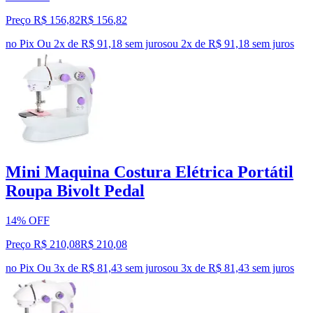
Preço R$ 156,82
R$
156
,
82
no Pix
Ou 2x de R$ 91,18 sem juros
ou
2
x de
R$ 91,18
sem juros
Mini Maquina Costura Elétrica Portátil
Roupa Bivolt Pedal
14% OFF
Preço R$ 210,08
R$
210
,
08
no Pix
Ou 3x de R$ 81,43 sem juros
ou
3
x de
R$ 81,43
sem juros