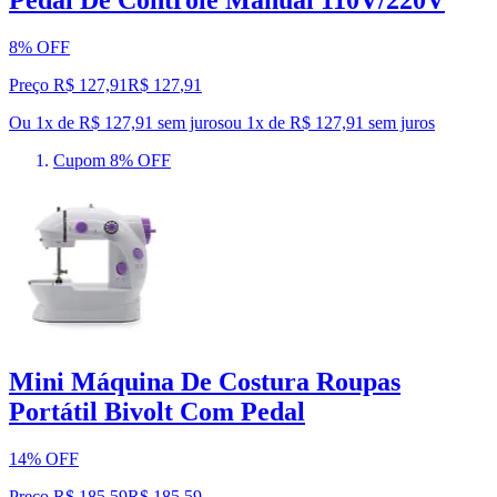
Pedal De Controle Manual 110V/220V
8% OFF
Preço R$ 127,91
R$
127
,
91
Ou 1x de R$ 127,91 sem juros
ou
1
x de
R$ 127,91
sem juros
Cupom 8% OFF
Mini Máquina De Costura Roupas
Portátil Bivolt Com Pedal
14% OFF
Preço R$ 185,59
R$
185
,
59