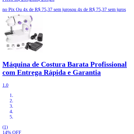
no Pix
Ou 4x de R$ 75,37 sem juros
ou
4
x de
R$ 75,37
sem juros
Máquina de Costura Barata Profissional
com Entrega Rápida e Garantia
1.0
(1)
14% OFF