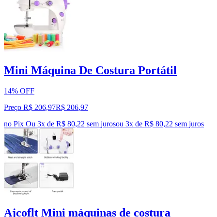
Mini Máquina De Costura Portátil
14% OFF
Preço R$ 206,97
R$
206
,
97
no Pix
Ou 3x de R$ 80,22 sem juros
ou
3
x de
R$ 80,22
sem juros
Ajcoflt Mini máquinas de costura