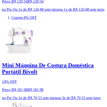
Preço R$ 120,54
R$
120
,
54
no Pix
Ou 1x de R$ 126,88 sem juros
ou
1
x de
R$ 126,88
sem juros
Cupom 8% OFF
Mini Máquina De Costura Doméstica
Portátil Bivolt
14% OFF
Preço R$ 181,98
R$
181
,
98
no Pix
Ou 3x de R$ 70,53 sem juros
ou
3
x de
R$ 70,53
sem juros