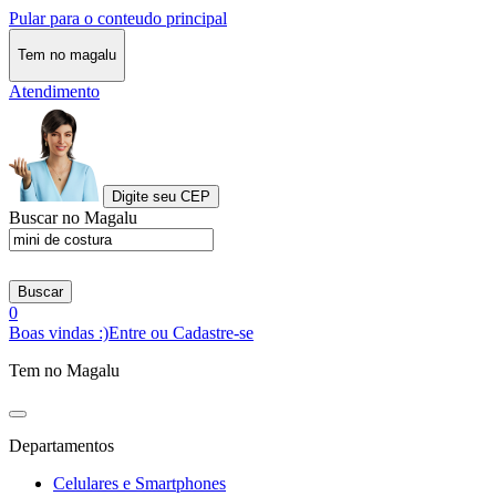
Pular para o conteudo principal
Tem no magalu
Atendimento
Digite seu CEP
Buscar no Magalu
Buscar
0
Boas vindas :)
Entre ou Cadastre-se
Tem no Magalu
Departamentos
Celulares e Smartphones