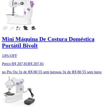
Mini Máquina De Costura Doméstica
Portátil Bivolt
14% OFF
Preço R$ 207,81
R$
207
,
81
no Pix
Ou 3x de R$ 80,55 sem juros
ou
3
x de
R$ 80,55
sem juros