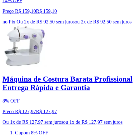
14% OFF
Preço R$ 159,10
R$
159
,
10
no Pix
Ou 2x de R$ 92,50 sem juros
ou
2
x de
R$ 92,50
sem juros
Máquina de Costura Barata Profissional
Entrega Rápida e Garantia
8% OFF
Preço R$ 127,97
R$
127
,
97
Ou 1x de R$ 127,97 sem juros
ou
1
x de
R$ 127,97
sem juros
Cupom 8% OFF