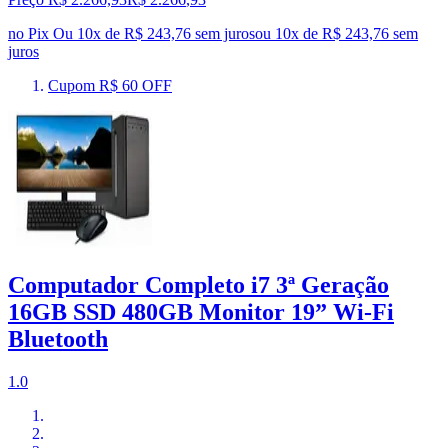
no Pix
Ou 10x de R$ 243,76 sem juros
ou
10
x de
R$ 243,76
sem
juros
Cupom R$ 60 OFF
Computador Completo i7 3ª Geração
16GB SSD 480GB Monitor 19” Wi-Fi
Bluetooth
1.0