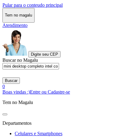
Pular para o conteudo principal
Tem no magalu
Atendimento
Digite seu CEP
Buscar no Magalu
Buscar
0
Boas vindas :)
Entre ou Cadastre-se
Tem no Magalu
Departamentos
Celulares e Smartphones