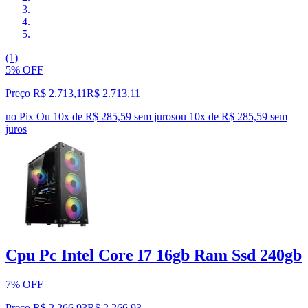
(1)
5% OFF
Preço R$ 2.713,11
R$
2.713
,
11
no Pix
Ou 10x de R$ 285,59 sem juros
ou
10
x de
R$ 285,59
sem
juros
Cpu Pc Intel Core I7 16gb Ram Ssd 240gb
7% OFF
Preço R$ 2.266,93
R$
2.266
,
93