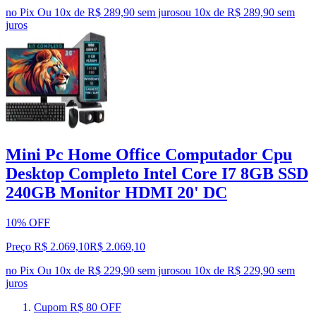
no Pix
Ou 10x de R$ 289,90 sem juros
ou
10
x de
R$ 289,90
sem
juros
Mini Pc Home Office Computador Cpu
Desktop Completo Intel Core I7 8GB SSD
240GB Monitor HDMI 20' DC
10% OFF
Preço R$ 2.069,10
R$
2.069
,
10
no Pix
Ou 10x de R$ 229,90 sem juros
ou
10
x de
R$ 229,90
sem
juros
Cupom R$ 80 OFF