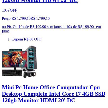
120GB Monitor HDMI 20' DC
10% OFF
Preço R$ 1.799,10
R$
1.799
,
10
no Pix
Ou 10x de R$ 199,90 sem juros
ou
10
x de
R$ 199,90
sem
juros
Cupom R$ 80 OFF
Mini Pc Home Office Computador Cpu
Desktop Completo Intel Core I7 4GB SSD
120gb Monitor HDMI 20' DC