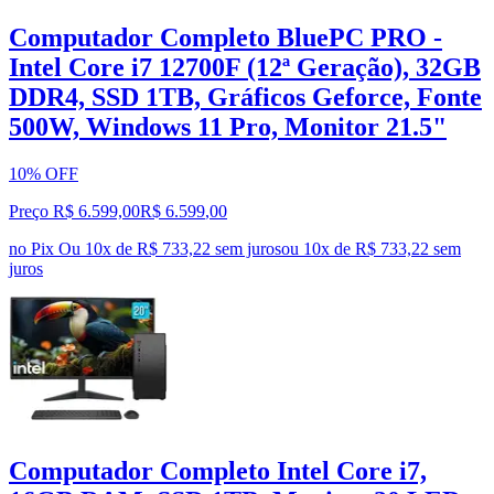
Computador Completo BluePC PRO -
Intel Core i7 12700F (12ª Geração), 32GB
DDR4, SSD 1TB, Gráficos Geforce, Fonte
500W, Windows 11 Pro, Monitor 21.5"
10% OFF
Preço R$ 6.599,00
R$
6.599
,
00
no Pix
Ou 10x de R$ 733,22 sem juros
ou
10
x de
R$ 733,22
sem
juros
Computador Completo Intel Core i7,