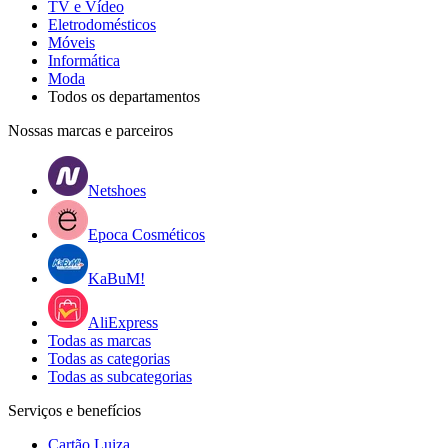
TV e Vídeo
Eletrodomésticos
Móveis
Informática
Moda
Todos os departamentos
Nossas marcas e parceiros
Netshoes
Epoca Cosméticos
KaBuM!
AliExpress
Todas as marcas
Todas as categorias
Todas as subcategorias
Serviços e benefícios
Cartão Luiza