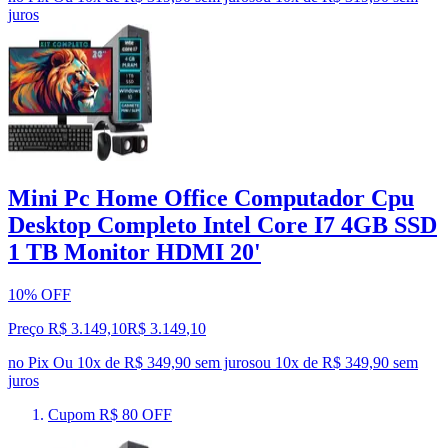
juros
Mini Pc Home Office Computador Cpu
Desktop Completo Intel Core I7 4GB SSD
1 TB Monitor HDMI 20'
10% OFF
Preço R$ 3.149,10
R$
3.149
,
10
no Pix
Ou 10x de R$ 349,90 sem juros
ou
10
x de
R$ 349,90
sem
juros
Cupom R$ 80 OFF