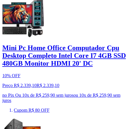
Mini Pc Home Office Computador Cpu
Desktop Completo Intel Core I7 4GB SSD
480GB Monitor HDMI 20' DC
10% OFF
Preço R$ 2.339,10
R$
2.339
,
10
no Pix
Ou 10x de R$ 259,90 sem juros
ou
10
x de
R$ 259,90
sem
juros
Cupom R$ 80 OFF