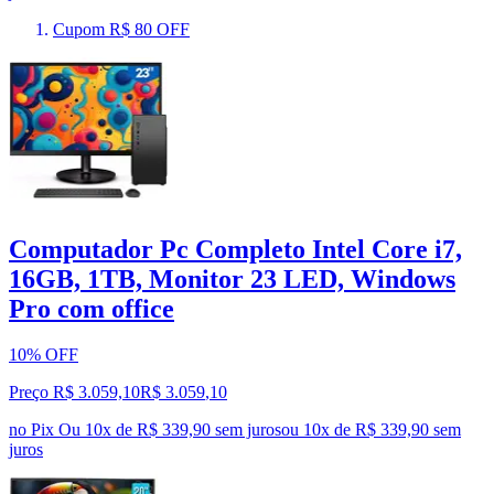
Cupom R$ 80 OFF
Computador Pc Completo Intel Core i7,
16GB, 1TB, Monitor 23 LED, Windows
Pro com office
10% OFF
Preço R$ 3.059,10
R$
3.059
,
10
no Pix
Ou 10x de R$ 339,90 sem juros
ou
10
x de
R$ 339,90
sem
juros