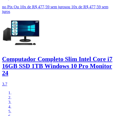
no Pix
Ou 10x de R$ 477,59 sem juros
ou
10
x de
R$ 477,59
sem
juros
Computador Completo Slim Intel Core i7
16GB SSD 1TB Windows 10 Pro Monitor
24
3.7