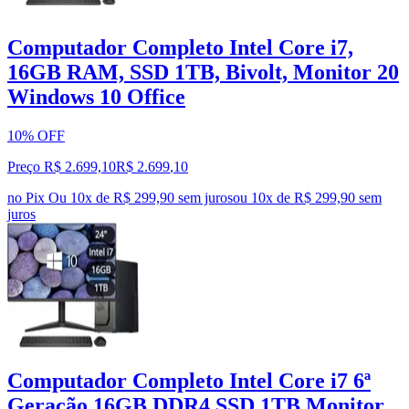
Computador Completo Intel Core i7,
16GB RAM, SSD 1TB, Bivolt, Monitor 20
Windows 10 Office
10% OFF
Preço R$ 2.699,10
R$
2.699
,
10
no Pix
Ou 10x de R$ 299,90 sem juros
ou
10
x de
R$ 299,90
sem
juros
Computador Completo Intel Core i7 6ª
Geração 16GB DDR4 SSD 1TB Monitor