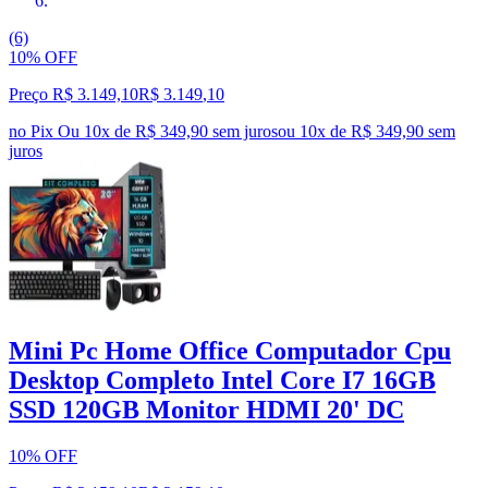
(6)
10% OFF
Preço R$ 3.149,10
R$
3.149
,
10
no Pix
Ou 10x de R$ 349,90 sem juros
ou
10
x de
R$ 349,90
sem
juros
Mini Pc Home Office Computador Cpu
Desktop Completo Intel Core I7 16GB
SSD 120GB Monitor HDMI 20' DC
10% OFF