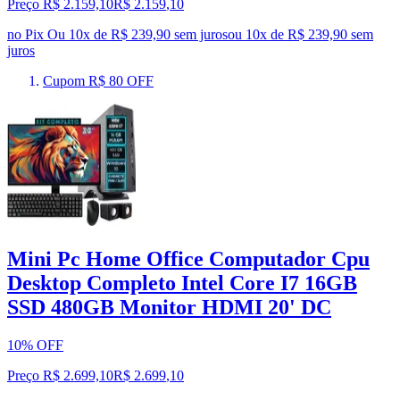
Preço R$ 2.159,10
R$
2.159
,
10
no Pix
Ou 10x de R$ 239,90 sem juros
ou
10
x de
R$ 239,90
sem
juros
Cupom R$ 80 OFF
Mini Pc Home Office Computador Cpu
Desktop Completo Intel Core I7 16GB
SSD 480GB Monitor HDMI 20' DC
10% OFF
Preço R$ 2.699,10
R$
2.699
,
10