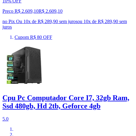
10% OFF
Preço R$ 2.609,10
R$
2.609
,
10
no Pix
Ou 10x de R$ 289,90 sem juros
ou
10
x de
R$ 289,90
sem
juros
Cupom R$ 80 OFF
Cpu Pc Computador Core I7, 32gb Ram,
Ssd 480gb, Hd 2tb, Geforce 4gb
5.0