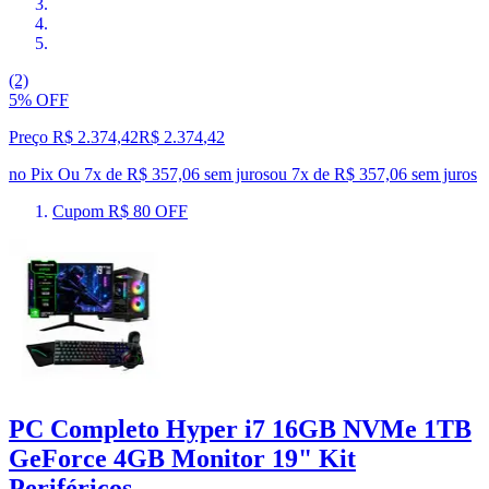
(2)
5% OFF
Preço R$ 2.374,42
R$
2.374
,
42
no Pix
Ou 7x de R$ 357,06 sem juros
ou
7
x de
R$ 357,06
sem juros
Cupom R$ 80 OFF
PC Completo Hyper i7 16GB NVMe 1TB
GeForce 4GB Monitor 19" Kit
Periféricos