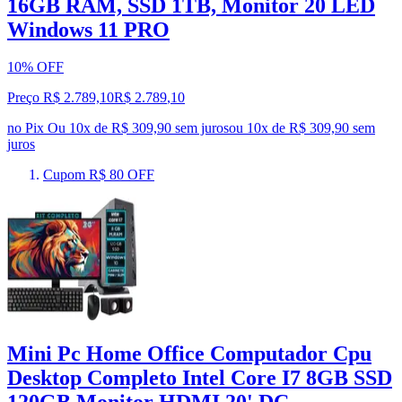
16GB RAM, SSD 1TB, Monitor 20 LED
Windows 11 PRO
10% OFF
Preço R$ 2.789,10
R$
2.789
,
10
no Pix
Ou 10x de R$ 309,90 sem juros
ou
10
x de
R$ 309,90
sem
juros
Cupom R$ 80 OFF
Mini Pc Home Office Computador Cpu
Desktop Completo Intel Core I7 8GB SSD