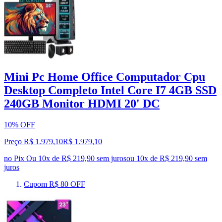
Mini Pc Home Office Computador Cpu
Desktop Completo Intel Core I7 4GB SSD
240GB Monitor HDMI 20' DC
10% OFF
Preço R$ 1.979,10
R$
1.979
,
10
no Pix
Ou 10x de R$ 219,90 sem juros
ou
10
x de
R$ 219,90
sem
juros
Cupom R$ 80 OFF