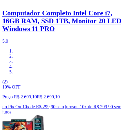
Computador Completo Intel Core i7,
16GB RAM, SSD 1TB, Monitor 20 LED
Windows 11 PRO
5.0
(2)
10% OFF
Preço R$ 2.699,10
R$
2.699
,
10
no Pix
Ou 10x de R$ 299,90 sem juros
ou
10
x de
R$ 299,90
sem
juros