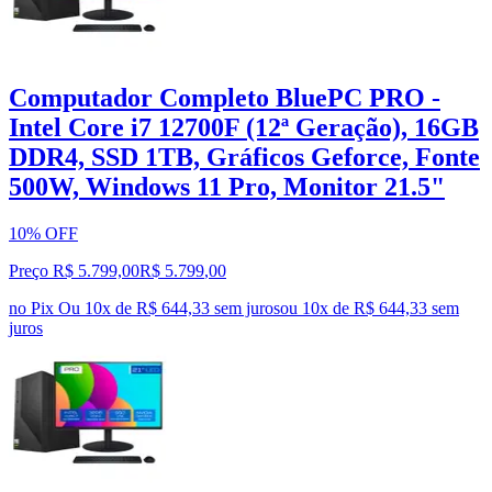
Computador Completo BluePC PRO -
Intel Core i7 12700F (12ª Geração), 16GB
DDR4, SSD 1TB, Gráficos Geforce, Fonte
500W, Windows 11 Pro, Monitor 21.5"
10% OFF
Preço R$ 5.799,00
R$
5.799
,
00
no Pix
Ou 10x de R$ 644,33 sem juros
ou
10
x de
R$ 644,33
sem
juros