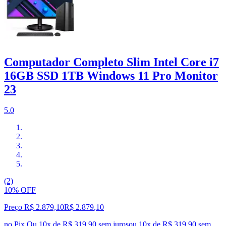
Computador Completo Slim Intel Core i7
16GB SSD 1TB Windows 11 Pro Monitor
23
5.0
(2)
10% OFF
Preço R$ 2.879,10
R$
2.879
,
10
no Pix
Ou 10x de R$ 319,90 sem juros
ou
10
x de
R$ 319,90
sem