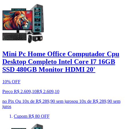
Mini Pc Home Office Computador Cpu
Desktop Completo Intel Core I7 16GB
SSD 480GB Monitor HDMI 20'
10% OFF
Preço R$ 2.609,10
R$
2.609
,
10
no Pix
Ou 10x de R$ 289,90 sem juros
ou
10
x de
R$ 289,90
sem
juros
Cupom R$ 80 OFF