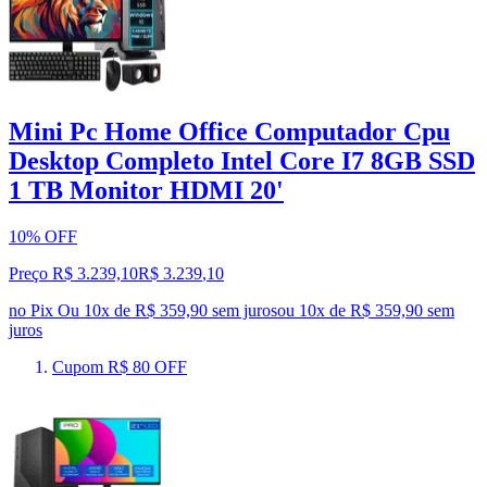
Mini Pc Home Office Computador Cpu
Desktop Completo Intel Core I7 8GB SSD
1 TB Monitor HDMI 20'
10% OFF
Preço R$ 3.239,10
R$
3.239
,
10
no Pix
Ou 10x de R$ 359,90 sem juros
ou
10
x de
R$ 359,90
sem
juros
Cupom R$ 80 OFF