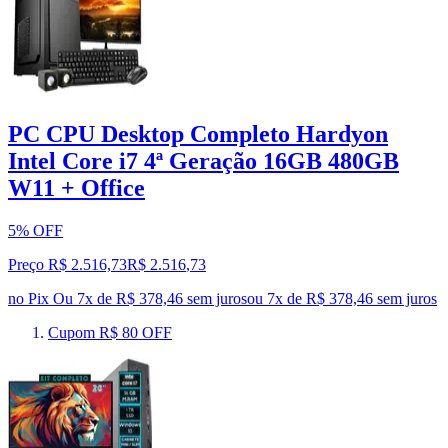
PC CPU Desktop Completo Hardyon
Intel Core i7 4ª Geração 16GB 480GB
W11 + Office
5% OFF
Preço R$ 2.516,73
R$
2.516
,
73
no Pix
Ou 7x de R$ 378,46 sem juros
ou
7
x de
R$ 378,46
sem juros
Cupom R$ 80 OFF