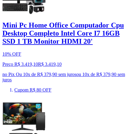
Mini Pc Home Office Computador Cpu
Desktop Completo Intel Core I7 16GB
SSD 1 TB Monitor HDMI 20'
10% OFF
Preço R$ 3.419,10
R$
3.419
,
10
no Pix
Ou 10x de R$ 379,90 sem juros
ou
10
x de
R$ 379,90
sem
juros
Cupom R$ 80 OFF