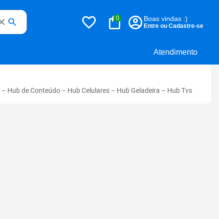
0
Boas vindas :)
Entre ou Cadastre-se
Atendimento
–
Hub de Conteúdo
–
Hub Celulares
–
Hub Geladeira
–
Hub Tvs