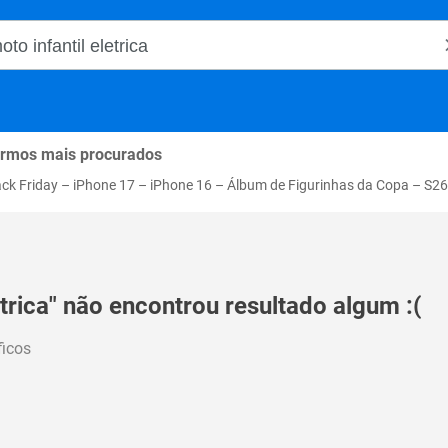
o Magalu
rmos mais procurados
ack Friday
–
iPhone 17
–
iPhone 16
–
Álbum de Figurinhas da Copa
–
S26
etrica" não encontrou resultado algum :(
ficos