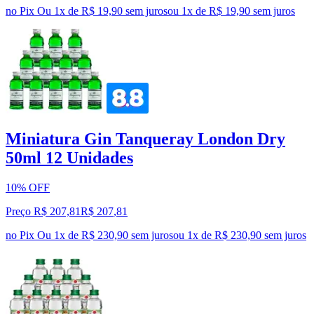
no Pix
Ou 1x de R$ 19,90 sem juros
ou
1
x de
R$ 19,90
sem juros
Miniatura Gin Tanqueray London Dry
50ml 12 Unidades
10% OFF
Preço R$ 207,81
R$
207
,
81
no Pix
Ou 1x de R$ 230,90 sem juros
ou
1
x de
R$ 230,90
sem juros