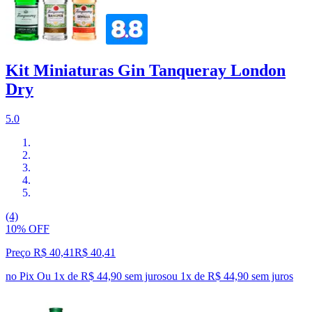
Kit Miniaturas Gin Tanqueray London
Dry
5.0
(4)
10% OFF
Preço R$ 40,41
R$
40
,
41
no Pix
Ou 1x de R$ 44,90 sem juros
ou
1
x de
R$ 44,90
sem juros