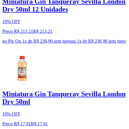
Miniatura Gin Tanqueray Sevilla London
Dry 50ml 12 Unidades
10% OFF
Preço R$ 213,21
R$
213
,
21
no Pix
Ou 1x de R$ 236,90 sem juros
ou
1
x de
R$ 236,90
sem juros
Miniatura Gin Tanqueray Sevilla London
Dry 50ml
10% OFF
Preço R$ 17,91
R$
17
,
91