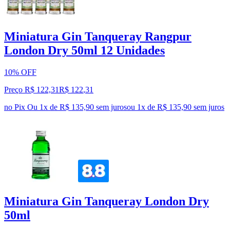
Miniatura Gin Tanqueray Rangpur
London Dry 50ml 12 Unidades
10% OFF
Preço R$ 122,31
R$
122
,
31
no Pix
Ou 1x de R$ 135,90 sem juros
ou
1
x de
R$ 135,90
sem juros
Miniatura Gin Tanqueray London Dry
50ml