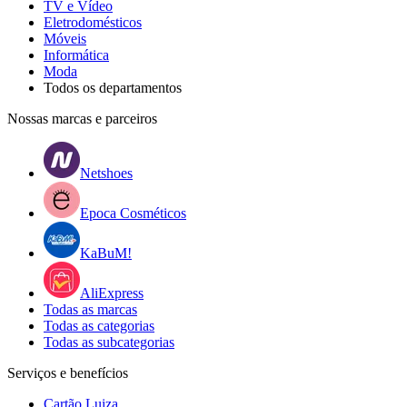
TV e Vídeo
Eletrodomésticos
Móveis
Informática
Moda
Todos os departamentos
Nossas marcas e parceiros
Netshoes
Epoca Cosméticos
KaBuM!
AliExpress
Todas as marcas
Todas as categorias
Todas as subcategorias
Serviços e benefícios
Cartão Luiza