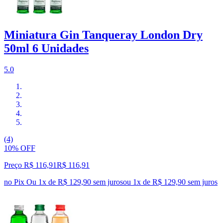
Miniatura Gin Tanqueray London Dry
50ml 6 Unidades
5.0
(4)
10% OFF
Preço R$ 116,91
R$
116
,
91
no Pix
Ou 1x de R$ 129,90 sem juros
ou
1
x de
R$ 129,90
sem juros