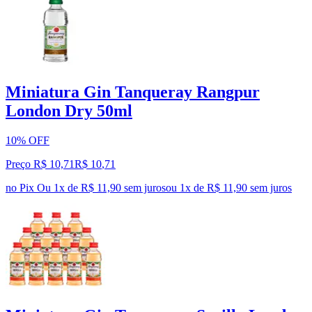
Miniatura Gin Tanqueray Rangpur
London Dry 50ml
10% OFF
Preço R$ 10,71
R$
10
,
71
no Pix
Ou 1x de R$ 11,90 sem juros
ou
1
x de
R$ 11,90
sem juros