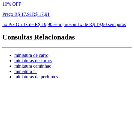
10% OFF
Preço R$ 17,91
R$
17
,
91
no Pix
Ou 1x de R$ 19,90 sem juros
ou
1
x de
R$ 19,90
sem juros
Consultas Relacionadas
miniatura de carro
miniaturas de carros
miniatura caminhao
miniatura f1
miniaturas de perfumes