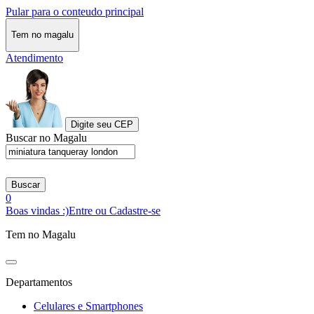
Pular para o conteudo principal
Tem no magalu
Atendimento
Digite seu CEP
Buscar no Magalu
Buscar
0
Boas vindas :)
Entre ou Cadastre-se
Tem no Magalu
Departamentos
Celulares e Smartphones