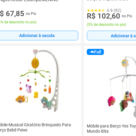
4.8 (82)
$ 67,85
no Pix
R$ 102,60
no Pix
% de desconto no pix
)
(
5% de desconto no pix
)
Adicionar à sacola
Adicionar à 
Full
bile Musical Giratório Brinquedo Para
Móbile para Berço Yes Toy
rço Bebê Peixe
Mundo Bita