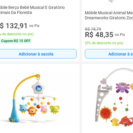
bile Berço Bebê Musical E Giratório
imais Da Floresta
Móbile Musical Animal M
Dreamworks Giratorio Zo
$ 132,91
no Pix
R$ 78,79
R$ 48,35
 de desconto no pix
)
no Pix
Cupom
R$ 15 OFF
(
5% de desconto no pix
)
Adicionar à sacola
Adicionar à 