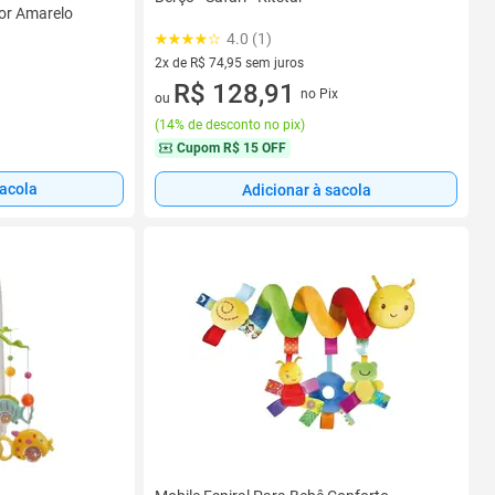
or Amarelo
4.0 (1)
2x de R$ 74,95 sem juros
2 vez de R$ 74,95 sem juros
R$ 128,91
no Pix
ou
(
14% de desconto no pix
)
Cupom
R$ 15 OFF
sacola
Adicionar à sacola