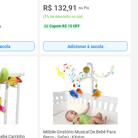
R$ 132,91
no Pix
(
5% de desconto no pix
)
Cupom
R$ 15 OFF
x
sacola
Adicionar à sacola
Móbile Giratório Musical De Bebê Para
Bebe Carrinho
Berço - Safari - Kitstar