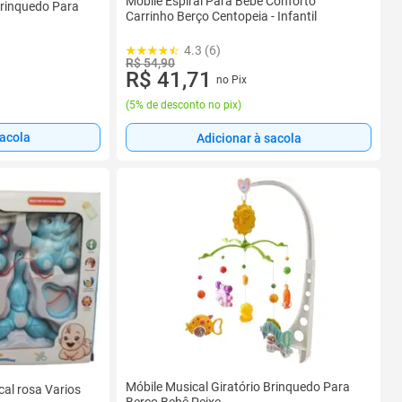
Mobile Espiral Para Bebê Conforto
Brinquedo Para
Carrinho Berço Centopeia - Infantil
4.3 (6)
R$ 54,90
R$ 41,71
no Pix
(
5% de desconto no pix
)
sacola
Adicionar à sacola
Móbile Musical Giratório Brinquedo Para
cal rosa Varios