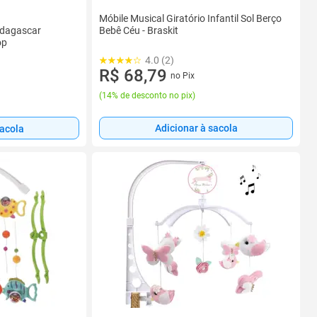
Móbile Musical Giratório Infantil Sol Berço
adagascar
Bebê Céu - Braskit
op
4.0 (2)
R$ 68,79
no Pix
(
14% de desconto no pix
)
Adicionar à sacola
sacola