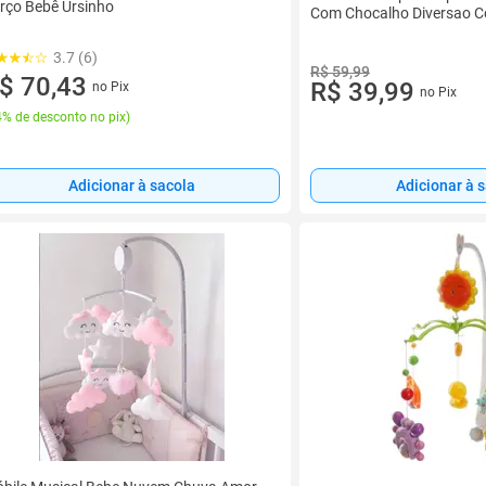
rço Bebê Ursinho
Com Chocalho Diversao C
3.7 (6)
R$ 59,99
$ 70,43
R$ 39,99
no Pix
no Pix
% de desconto no pix
)
Adicionar à 
Adicionar à sacola