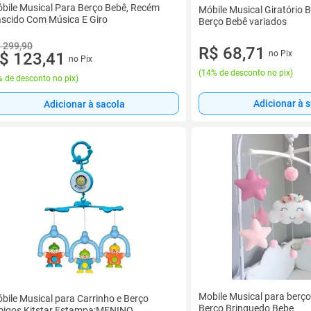
bile Musical Para Berço Bebê, Recém
Móbile Musical Giratório 
scido Com Música E Giro
Berço Bebê variados
 299,90
R$ 68,71
no Pix
$ 123,41
no Pix
(
14% de desconto no pix
)
 de desconto no pix
)
Adicionar à 
Adicionar à sacola
Mobile Musical para berço
bile Musical para Carrinho e Berço
Berço Brinquedo Bebe
igos Kitstar Estampa:MENINO