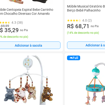
Móbile Musical Giratório 
bile Centopeia Espiral Bebe Carrinho
Berço Bebê Palhacinho
m Chocalho Diversao Cor Amarelo
4.0 (2)
4.3 (38)
R$ 68,71
 69,99
no Pix
$ 35,29
no Pix
(
14% de desconto no pix
)
% de desconto no pix
)
Adicionar à 
Adicionar à sacola
Full