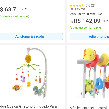
5.0 (2)
$ 68,71
R$ 169,90
no Pix
2x de R$ 72,50 sem juros
% de desconto no pix
)
2 vez de R$ 72,50 sem juros
R$ 142,09
no Pi
ou
(
2% de desconto no pix
)
Adicionar à sacola
Adicionar à 
bile Musical Giratório Brinquedo Para
Móbile Centopeia Espiral 