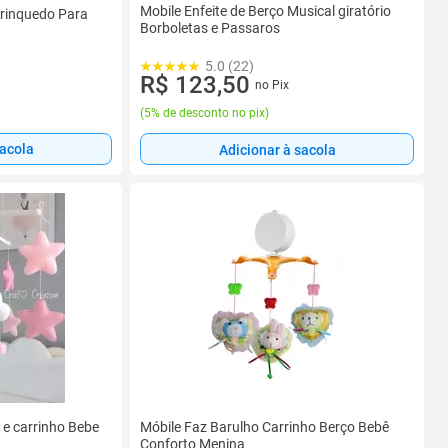
Mobile Enfeite de Berço Musical giratório
Brinquedo Para
Borboletas e Passaros
5.0 (22)
R$ 123,50
no Pix
(
5% de desconto no pix
)
sacola
Adicionar à sacola
 e carrinho Bebe
Móbile Faz Barulho Carrinho Berço Bebê
Conforto Menina