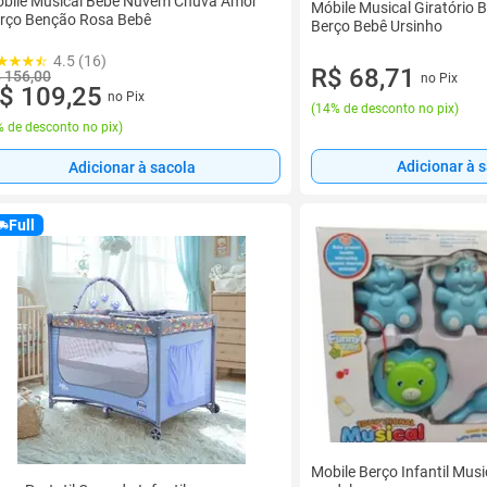
bile Musical Bebe Nuvem Chuva Amor
Móbile Musical Giratório 
rço Benção Rosa Bebê
Berço Bebê Ursinho
4.5 (16)
R$ 68,71
 156,00
no Pix
$ 109,25
no Pix
(
14% de desconto no pix
)
 de desconto no pix
)
Adicionar à 
Adicionar à sacola
Full
Mobile Berço Infantil Musi