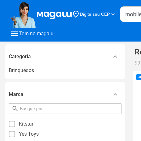
Buscar n
Digite seu CEP
Buscar
Tem no magalu
R
Categoria
99
Brinquedos
Marca
pesquisar
por
filtro
Kitstar
Yes Toys