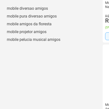
Mó
Na
mobile diversao amigos
mobile pura diversao amigos
R$
R
mobile amigos da floresta
(
5%
mobile projetor amigos
mobile pelucia musical amigos
Mó
Am