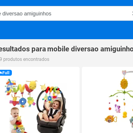
o Magalu
esultados para
mobile diversao amiguinh
9 produtos encontrados
Full