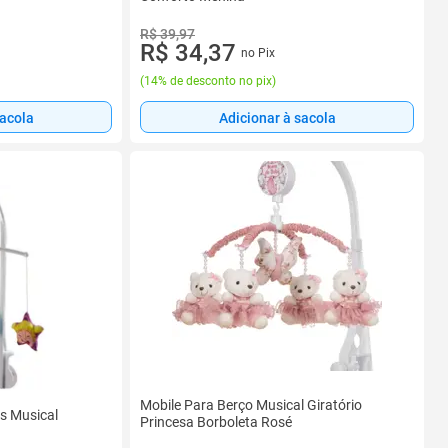
R$ 39,97
R$ 34,37
no Pix
(
14% de desconto no pix
)
sacola
Adicionar à sacola
Mobile Para Berço Musical Giratório
s Musical
Princesa Borboleta Rosé