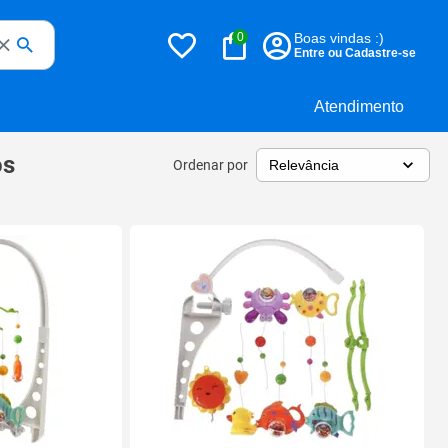
0
Boas vindas :)
Entre ou Cadastre-se
Atendimento
os
Ordenar por