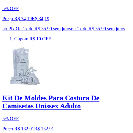
5% OFF
Preço R$ 34,19
R$
34
,
19
no Pix
Ou 1x de R$ 35,99 sem juros
ou
1
x de
R$ 35,99
sem juros
Cupom R$ 10 OFF
Kit De Moldes Para Costura De
Camisetas Unissex Adulto
5% OFF
Preço R$ 132,91
R$
132
,
91