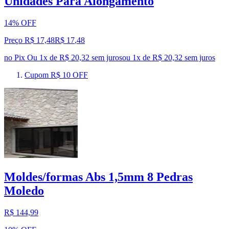
Unidades Para Alongamento
14% OFF
Preço R$ 17,48
R$
17
,
48
no Pix
Ou 1x de R$ 20,32 sem juros
ou
1
x de
R$ 20,32
sem juros
Cupom R$ 10 OFF
Moldes/formas Abs 1,5mm 8 Pedras
Moledo
R$ 144,99