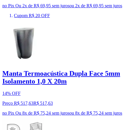
no Pix
Ou 2x de R$ 69,95 sem juros
ou
2
x de
R$ 69,95
sem juros
Cupom R$ 20 OFF
Manta Termoacústica Dupla Face 5mm
Isolamento 1,0 X 20m
14% OFF
Preço R$ 517,63
R$
517
,
63
no Pix
Ou 8x de R$ 75,24 sem juros
ou
8
x de
R$ 75,24
sem juros