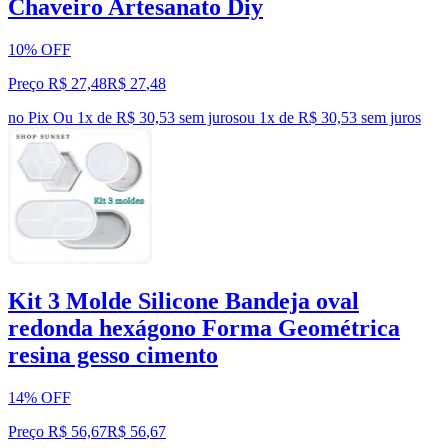
Chaveiro Artesanato Diy
10% OFF
Preço R$ 27,48
R$
27
,
48
no Pix
Ou 1x de R$ 30,53 sem juros
ou
1
x de
R$ 30,53
sem juros
Kit 3 Molde Silicone Bandeja oval
redonda hexágono Forma Geométrica
resina gesso cimento
14% OFF
Preço R$ 56,67
R$
56
,
67