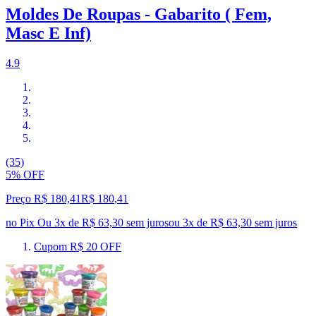
Moldes De Roupas - Gabarito ( Fem,
Masc E Inf)
4.9
(35)
5% OFF
Preço R$ 180,41
R$
180
,
41
no Pix
Ou 3x de R$ 63,30 sem juros
ou
3
x de
R$ 63,30
sem juros
Cupom R$ 20 OFF