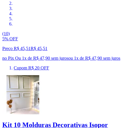
(10)
5% OFF
Preço R$ 45,51
R$
45
,
51
no Pix
Ou 1x de R$ 47,90 sem juros
ou
1
x de
R$ 47,90
sem juros
Cupom R$ 20 OFF
Kit 10 Molduras Decorativas Isopor