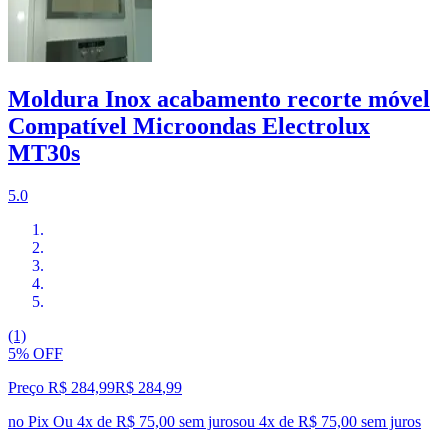
Moldura Inox acabamento recorte móvel
Compatível Microondas Electrolux
MT30s
5.0
(1)
5% OFF
Preço R$ 284,99
R$
284
,
99
no Pix
Ou 4x de R$ 75,00 sem juros
ou
4
x de
R$ 75,00
sem juros