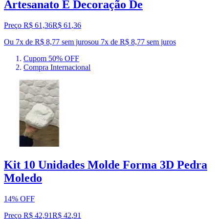
Artesanato E Decoração De
Preço R$ 61,36
R$
61
,
36
Ou 7x de R$ 8,77 sem juros
ou
7
x de
R$ 8,77
sem juros
Cupom 50% OFF
Compra Internacional
Kit 10 Unidades Molde Forma 3D Pedra
Moledo
14% OFF
Preço R$ 42,91
R$
42
,
91