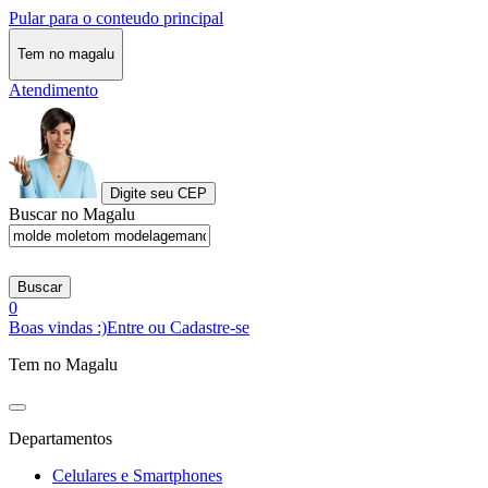
Pular para o conteudo principal
Tem no magalu
Atendimento
Digite seu CEP
Buscar no Magalu
Buscar
0
Boas vindas :)
Entre ou Cadastre-se
Tem no Magalu
Departamentos
Celulares e Smartphones