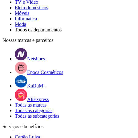
TV e Vídeo
Eletrodomésticos
Móveis
Informática
Moda
Todos os departamentos
Nossas marcas e parceiros
Netshoes
Epoca Cosméticos
KaBuM!
AliExpress
Todas as marcas
Todas as categorias
Todas as subcategorias
Serviços e benefícios
Cartão Luiza