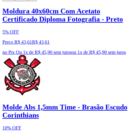
Moldura 40x60cm Com Acetato
Certificado Diploma Fotografia - Preto
5% OFF
Preço R$ 43,61
R$
43
,
61
no Pix
Ou 1x de R$ 45,90 sem juros
ou
1
x de
R$ 45,90
sem juros
Molde Abs 1,5mm Time - Brasão Escudo
Corinthians
10% OFF