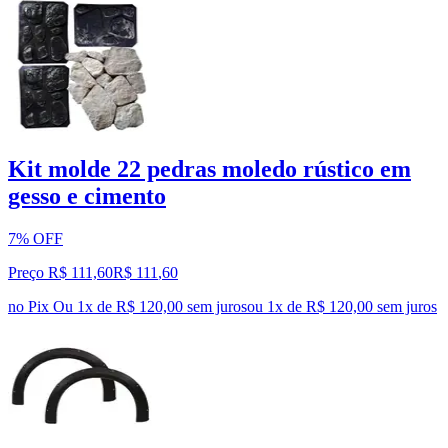
Kit molde 22 pedras moledo rústico em
gesso e cimento
7% OFF
Preço R$ 111,60
R$
111
,
60
no Pix
Ou 1x de R$ 120,00 sem juros
ou
1
x de
R$ 120,00
sem juros