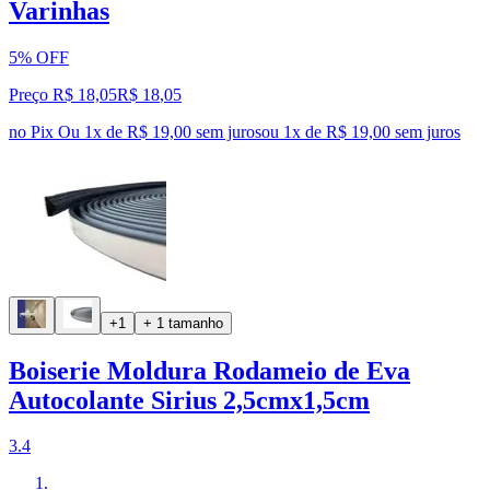
Varinhas
5% OFF
Preço R$ 18,05
R$
18
,
05
no Pix
Ou 1x de R$ 19,00 sem juros
ou
1
x de
R$ 19,00
sem juros
+1
+ 1 tamanho
Boiserie Moldura Rodameio de Eva
Autocolante Sirius 2,5cmx1,5cm
3.4