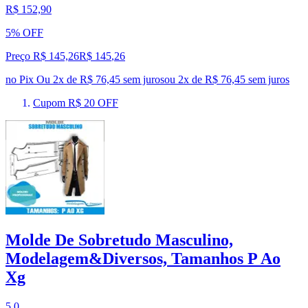
R$ 152,90
5% OFF
Preço R$ 145,26
R$
145
,
26
no Pix
Ou 2x de R$ 76,45 sem juros
ou
2
x de
R$ 76,45
sem juros
Cupom R$ 20 OFF
Molde De Sobretudo Masculino,
Modelagem&Diversos, Tamanhos P Ao
Xg
5.0