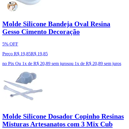
Molde Silicone Bandeja Oval Resina
Gesso Cimento Decoração
5% OFF
Preço R$ 19,85
R$
19
,
85
no Pix
Ou 1x de R$ 20,89 sem juros
ou
1
x de
R$ 20,89
sem juros
Molde Silicone Dosador Copinho Resinas
Misturas Artesanatos com 3 Mix Cub