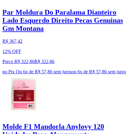
Par Moldura Do Paralama Dianteiro
Lado Esquerdo Direito Pecas Genuinas
Gm Montana
R$ 367,42
12% OFF
Preço R$ 322,86
R$
322
,
86
no Pix
Ou 6x de R$ 57,86 sem juros
ou
6
x de
R$ 57,86
sem juros
Molde F1 Mandorla Anylovy 120