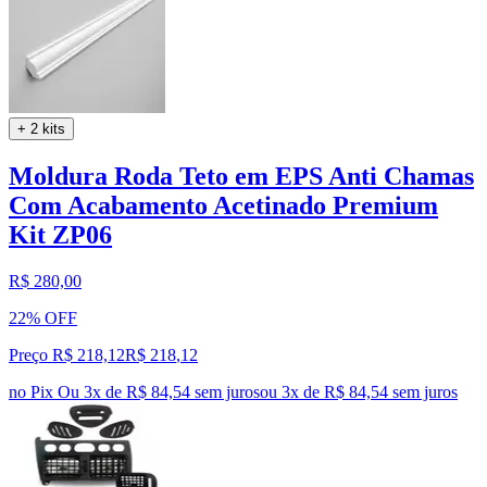
+ 2 kits
Moldura Roda Teto em EPS Anti Chamas
Com Acabamento Acetinado Premium
Kit ZP06
R$ 280,00
22% OFF
Preço R$ 218,12
R$
218
,
12
no Pix
Ou 3x de R$ 84,54 sem juros
ou
3
x de
R$ 84,54
sem juros