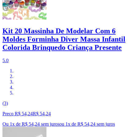
Kit 20 Massinha De Modelar Com 6
Moldes Forminha Diver Massa Infantil
Colorida Brinquedo Criança Presente
5.0
(3)
Preço R$ 54,24
R$
54
,
24
Ou 1x de R$ 54,24 sem juros
ou
1
x de
R$ 54,24
sem juros