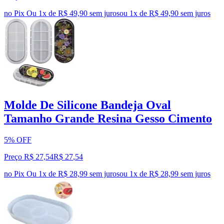
no Pix
Ou 1x de R$ 49,90 sem juros
ou
1
x de
R$ 49,90
sem juros
Molde De Silicone Bandeja Oval
Tamanho Grande Resina Gesso Cimento
5% OFF
Preço R$ 27,54
R$
27
,
54
no Pix
Ou 1x de R$ 28,99 sem juros
ou
1
x de
R$ 28,99
sem juros