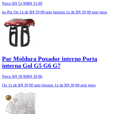
Preço R$ 53,99
R$
53
,
99
no Pix
Ou 1x de R$ 59,99 sem juros
ou
1
x de
R$ 59,99
sem juros
Par Moldura Puxador interno Porta
interna Gol G5 G6 G7
Preço R$ 39,90
R$
39
,
90
Ou 1x de R$ 39,90 sem juros
ou
1
x de
R$ 39,90
sem juros