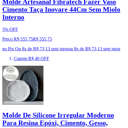
Molde Artesanal Fibratech Fazer Vaso
Cimento Taça Inovare 44Cm Sem Miolo
Interno
5% OFF
Preço R$ 555,75
R$
555
,
75
no Pix
Ou 8x de R$ 73,13 sem juros
ou
8
x de
R$ 73,13
sem juros
Cupom R$ 40 OFF
Molde De Silicone Irregular Moderno
Para Resina Epóxi, Cimento, Gesso,