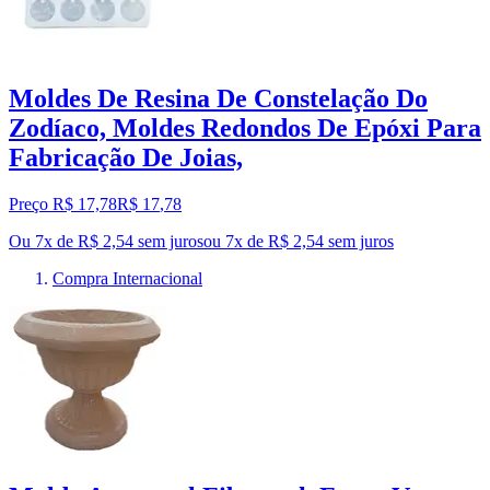
Moldes De Resina De Constelação Do
Zodíaco, Moldes Redondos De Epóxi Para
Fabricação De Joias,
Preço R$ 17,78
R$
17
,
78
Ou 7x de R$ 2,54 sem juros
ou
7
x de
R$ 2,54
sem juros
Compra Internacional