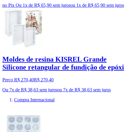
no Pix
Ou 1x de R$ 65,90 sem juros
ou
1
x de
R$ 65,90
sem juros
Moldes de resina KISREL Grande
Silicone retangular de fundição de epóxi
Preço R$ 270,40
R$
270
,
40
Ou 7x de R$ 38,63 sem juros
ou
7
x de
R$ 38,63
sem juros
Compra Internacional