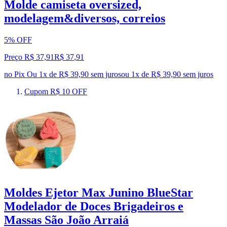
Molde camiseta oversized,
modelagem&diversos, correios
5% OFF
Preço R$ 37,91
R$
37
,
91
no Pix
Ou 1x de R$ 39,90 sem juros
ou
1
x de
R$ 39,90
sem juros
Cupom R$ 10 OFF
Moldes Ejetor Max Junino BlueStar
Modelador de Doces Brigadeiros e
Massas São João Arraiá