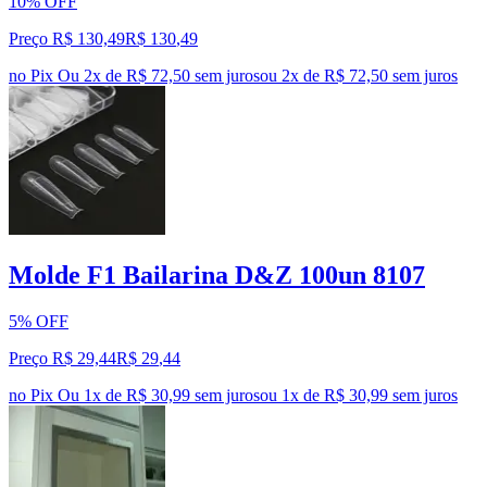
10% OFF
Preço R$ 130,49
R$
130
,
49
no Pix
Ou 2x de R$ 72,50 sem juros
ou
2
x de
R$ 72,50
sem juros
Molde F1 Bailarina D&Z 100un 8107
5% OFF
Preço R$ 29,44
R$
29
,
44
no Pix
Ou 1x de R$ 30,99 sem juros
ou
1
x de
R$ 30,99
sem juros