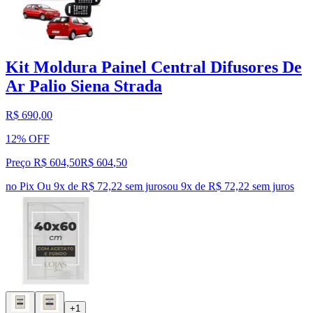
Kit Moldura Painel Central Difusores De
Ar Palio Siena Strada
R$ 690,00
12% OFF
Preço R$ 604,50
R$
604
,
50
no Pix
Ou 9x de R$ 72,22 sem juros
ou
9
x de
R$ 72,22
sem juros
+1