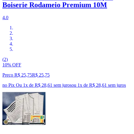
Boiserie Rodameio Premium 10M
4.0
(2)
10% OFF
Preço R$ 25,75
R$
25
,
75
no Pix
Ou 1x de R$ 28,61 sem juros
ou
1
x de
R$ 28,61
sem juros