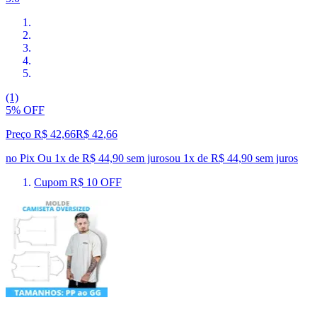
(1)
5% OFF
Preço R$ 42,66
R$
42
,
66
no Pix
Ou 1x de R$ 44,90 sem juros
ou
1
x de
R$ 44,90
sem juros
Cupom R$ 10 OFF