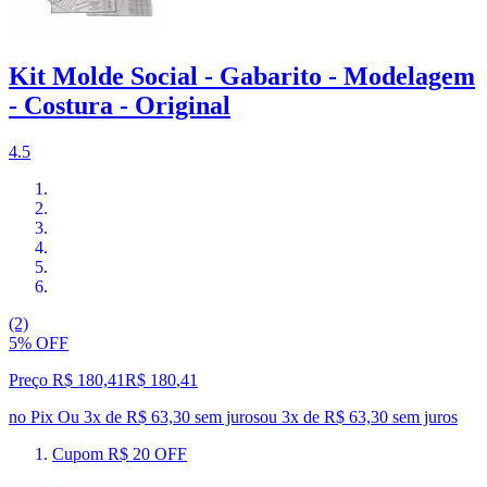
Kit Molde Social - Gabarito - Modelagem
- Costura - Original
4.5
(2)
5% OFF
Preço R$ 180,41
R$
180
,
41
no Pix
Ou 3x de R$ 63,30 sem juros
ou
3
x de
R$ 63,30
sem juros
Cupom R$ 20 OFF