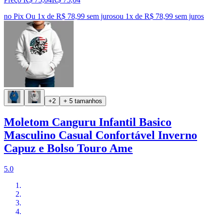
no Pix
Ou 1x de R$ 78,99 sem juros
ou
1
x de
R$ 78,99
sem juros
+2
+ 5 tamanhos
Moletom Canguru Infantil Basico
Masculino Casual Confortável Inverno
Capuz e Bolso Touro Ame
5.0