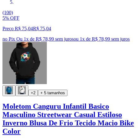
(100)
5% OFF
Preço R$ 75,04
R$
75
,
04
no Pix
Ou 1x de R$ 78,99 sem juros
ou
1
x de
R$ 78,99
sem juros
+2
+ 5 tamanhos
Moletom Canguru Infantil Basico
Masculino Streetwear Casual Estiloso
Inverno Blusa De Frio Tecido Macio Bike
Color