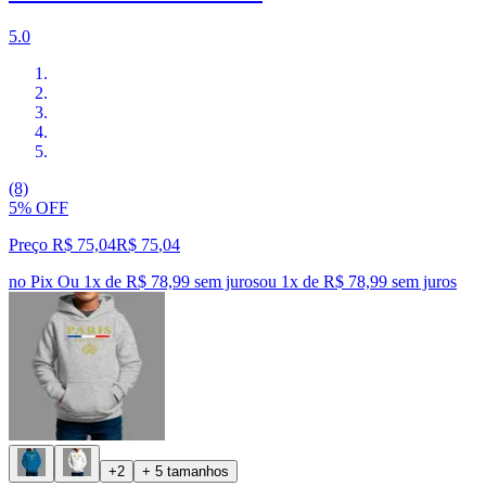
5.0
(8)
5% OFF
Preço R$ 75,04
R$
75
,
04
no Pix
Ou 1x de R$ 78,99 sem juros
ou
1
x de
R$ 78,99
sem juros
+2
+ 5 tamanhos