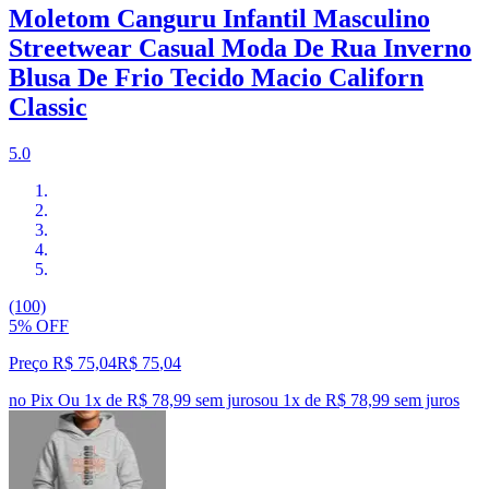
Moletom Canguru Infantil Masculino
Streetwear Casual Moda De Rua Inverno
Blusa De Frio Tecido Macio Californ
Classic
5.0
(100)
5% OFF
Preço R$ 75,04
R$
75
,
04
no Pix
Ou 1x de R$ 78,99 sem juros
ou
1
x de
R$ 78,99
sem juros