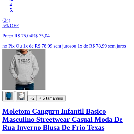
(24)
5% OFF
Preço R$ 75,04
R$
75
,
04
no Pix
Ou 1x de R$ 78,99 sem juros
ou
1
x de
R$ 78,99
sem juros
+2
+ 5 tamanhos
Moletom Canguru Infantil Basico
Masculino Streetwear Casual Moda De
Rua Inverno Blusa De Frio Texas