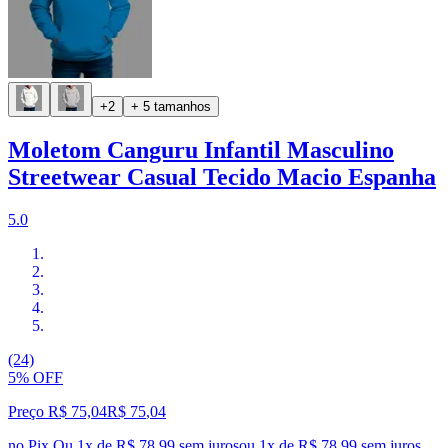
+2
+ 5 tamanhos
Moletom Canguru Infantil Masculino
Streetwear Casual Tecido Macio Espanha
5.0
(24)
5% OFF
Preço R$ 75,04
R$
75
,
04
no Pix
Ou 1x de R$ 78,99 sem juros
ou
1
x de
R$ 78,99
sem juros