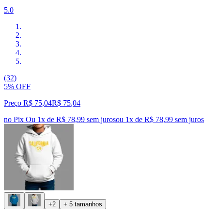
5.0
(32)
5% OFF
Preço R$ 75,04
R$
75
,
04
no Pix
Ou 1x de R$ 78,99 sem juros
ou
1
x de
R$ 78,99
sem juros
+2
+ 5 tamanhos