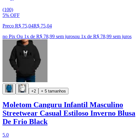
(100)
5% OFF
Preço R$ 75,04
R$
75
,
04
no Pix
Ou 1x de R$ 78,99 sem juros
ou
1
x de
R$ 78,99
sem juros
+2
+ 5 tamanhos
Moletom Canguru Infantil Masculino
Streetwear Casual Estiloso Inverno Blusa
De Frio Black
5.0