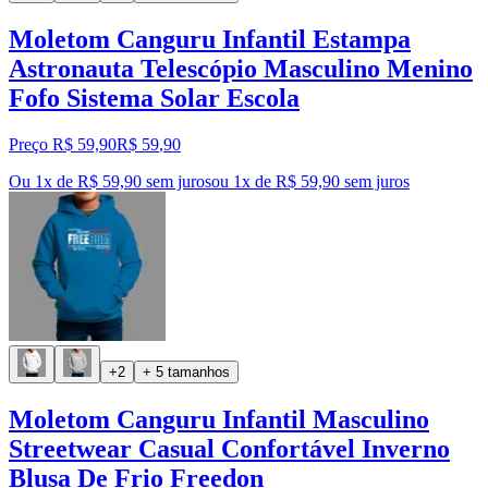
Moletom Canguru Infantil Estampa
Astronauta Telescópio Masculino Menino
Fofo Sistema Solar Escola
Preço R$ 59,90
R$
59
,
90
Ou 1x de R$ 59,90 sem juros
ou
1
x de
R$ 59,90
sem juros
+2
+ 5 tamanhos
Moletom Canguru Infantil Masculino
Streetwear Casual Confortável Inverno
Blusa De Frio Freedon