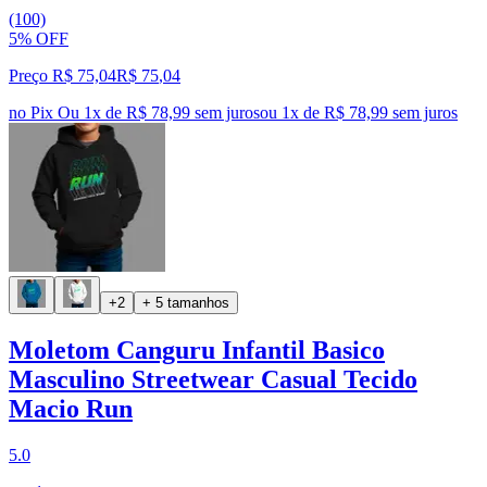
(100)
5% OFF
Preço R$ 75,04
R$
75
,
04
no Pix
Ou 1x de R$ 78,99 sem juros
ou
1
x de
R$ 78,99
sem juros
+2
+ 5 tamanhos
Moletom Canguru Infantil Basico
Masculino Streetwear Casual Tecido
Macio Run
5.0