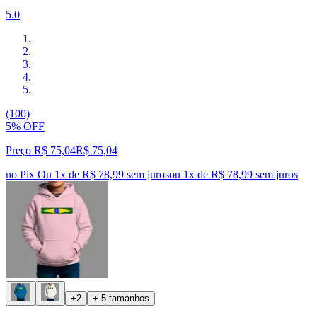
5.0
(100)
5% OFF
Preço R$ 75,04
R$
75
,
04
no Pix
Ou 1x de R$ 78,99 sem juros
ou
1
x de
R$ 78,99
sem juros
+2
+ 5 tamanhos