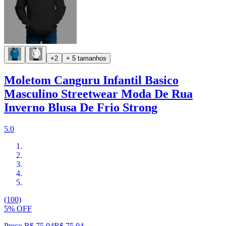
+2
+ 5 tamanhos
Moletom Canguru Infantil Basico
Masculino Streetwear Moda De Rua
Inverno Blusa De Frio Strong
5.0
(100)
5% OFF
Preço R$ 75,04
R$
75
,
04