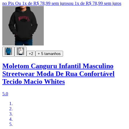
no Pix
Ou 1x de R$ 78,99 sem juros
ou
1
x de
R$ 78,99
sem juros
+2
+ 5 tamanhos
Moletom Canguru Infantil Masculino
Streetwear Moda De Rua Confortável
Tecido Macio Whites
5.0