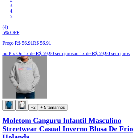
(4)
5% OFF
Preço R$ 56,91
R$
56
,
91
no Pix
Ou 1x de R$ 59,90 sem juros
ou
1
x de
R$ 59,90
sem juros
+2
+ 5 tamanhos
Moletom Canguru Infantil Masculino
Streetwear Casual Inverno Blusa De Frio
Holanda