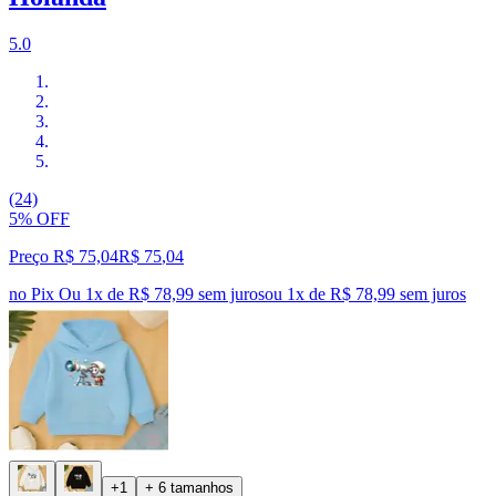
5.0
(24)
5% OFF
Preço R$ 75,04
R$
75
,
04
no Pix
Ou 1x de R$ 78,99 sem juros
ou
1
x de
R$ 78,99
sem juros
+1
+ 6 tamanhos