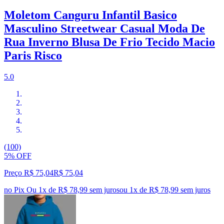
Moletom Canguru Infantil Basico
Masculino Streetwear Casual Moda De
Rua Inverno Blusa De Frio Tecido Macio
Paris Risco
5.0
(100)
5% OFF
Preço R$ 75,04
R$
75
,
04
no Pix
Ou 1x de R$ 78,99 sem juros
ou
1
x de
R$ 78,99
sem juros