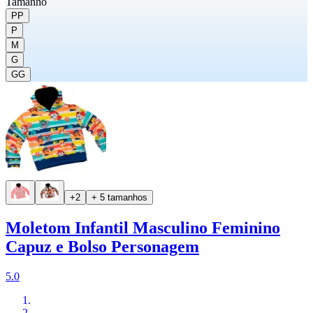
Tamanho
PP
P
M
G
GG
+2
+ 5 tamanhos
Moletom Infantil Masculino Feminino
Capuz e Bolso Personagem
5.0