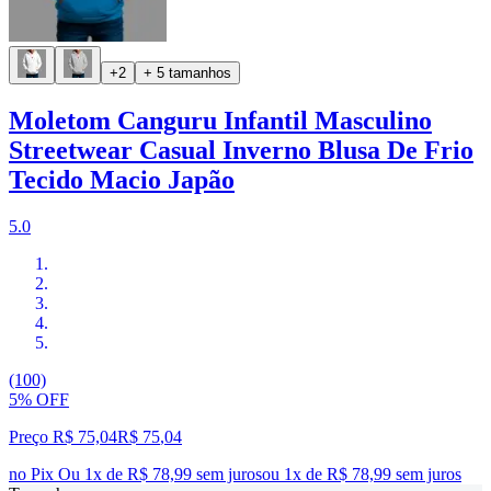
+2
+ 5 tamanhos
Moletom Canguru Infantil Masculino
Streetwear Casual Inverno Blusa De Frio
Tecido Macio Japão
5.0
(100)
5% OFF
Preço R$ 75,04
R$
75
,
04
no Pix
Ou 1x de R$ 78,99 sem juros
ou
1
x de
R$ 78,99
sem juros