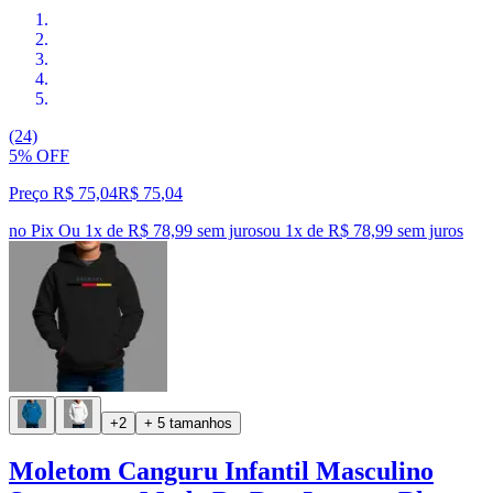
(24)
5% OFF
Preço R$ 75,04
R$
75
,
04
no Pix
Ou 1x de R$ 78,99 sem juros
ou
1
x de
R$ 78,99
sem juros
+2
+ 5 tamanhos
Moletom Canguru Infantil Masculino