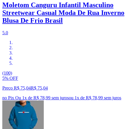
Moletom Canguru Infantil Masculino
Streetwear Casual Moda De Rua Inverno
Blusa De Frio Brasil
5.0
(100)
5% OFF
Preço R$ 75,04
R$
75
,
04
no Pix
Ou 1x de R$ 78,99 sem juros
ou
1
x de
R$ 78,99
sem juros