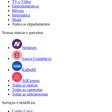
TV e Vídeo
Eletrodomésticos
Móveis
Informática
Moda
Todos os departamentos
Nossas marcas e parceiros
Netshoes
Epoca Cosméticos
KaBuM!
AliExpress
Todas as marcas
Todas as categorias
Todas as subcategorias
Serviços e benefícios
Cartão Luiza