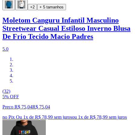
+2
+ 5 tamanhos
Moletom Canguru Infantil Masculino
Streetwear Casual Estiloso Inverno Blusa
De Frio Tecido Macio Padres
5.0
(32)
5% OFF
Preço R$ 75,04
R$
75
,
04
no Pix
Ou 1x de R$ 78,99 sem juros
ou
1
x de
R$ 78,99
sem juros