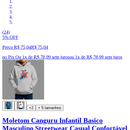
(24)
5% OFF
Preço R$ 75,04
R$
75
,
04
no Pix
Ou 1x de R$ 78,99 sem juros
ou
1
x de
R$ 78,99
sem juros
+2
+ 5 tamanhos
Moletom Canguru Infantil Basico
Masculino Streetwear Casual Confortável