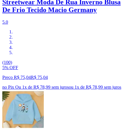
Streetwear Moda De Rua Inverno Blusa
De Frio Tecido Macio Germany
5.0
(100)
5% OFF
Preço R$ 75,04
R$
75
,
04
no Pix
Ou 1x de R$ 78,99 sem juros
ou
1
x de
R$ 78,99
sem juros