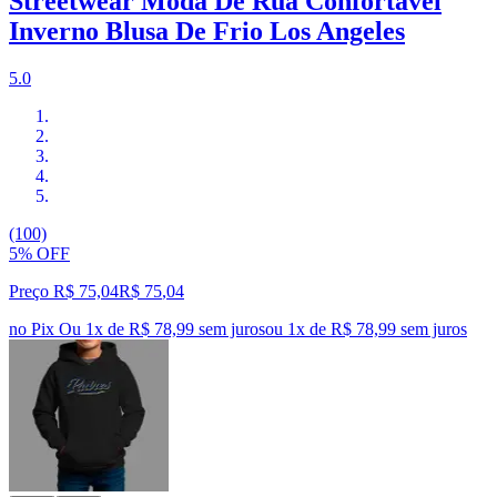
Streetwear Moda De Rua Confortável
Inverno Blusa De Frio Los Angeles
5.0
(100)
5% OFF
Preço R$ 75,04
R$
75
,
04
no Pix
Ou 1x de R$ 78,99 sem juros
ou
1
x de
R$ 78,99
sem juros