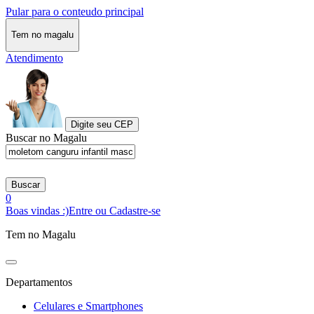
Pular para o conteudo principal
Tem no magalu
Atendimento
Digite seu CEP
Buscar no Magalu
Buscar
0
Boas vindas :)
Entre ou Cadastre-se
Tem no Magalu
Departamentos
Celulares e Smartphones