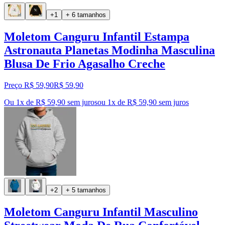
+1
+ 6 tamanhos
Moletom Canguru Infantil Estampa
Astronauta Planetas Modinha Masculina
Blusa De Frio Agasalho Creche
Preço R$ 59,90
R$
59
,
90
Ou 1x de R$ 59,90 sem juros
ou
1
x de
R$ 59,90
sem juros
+2
+ 5 tamanhos
Moletom Canguru Infantil Masculino