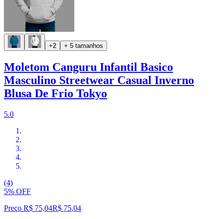
+2
+ 5 tamanhos
Moletom Canguru Infantil Basico
Masculino Streetwear Casual Inverno
Blusa De Frio Tokyo
5.0
(4)
5% OFF
Preço R$ 75,04
R$
75
,
04