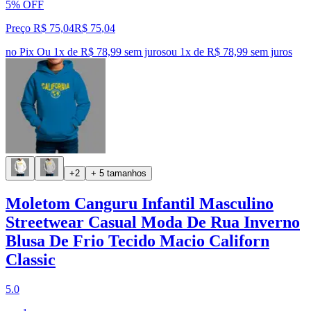
5% OFF
Preço R$ 75,04
R$
75
,
04
no Pix
Ou 1x de R$ 78,99 sem juros
ou
1
x de
R$ 78,99
sem juros
+2
+ 5 tamanhos
Moletom Canguru Infantil Masculino
Streetwear Casual Moda De Rua Inverno
Blusa De Frio Tecido Macio Californ
Classic
5.0