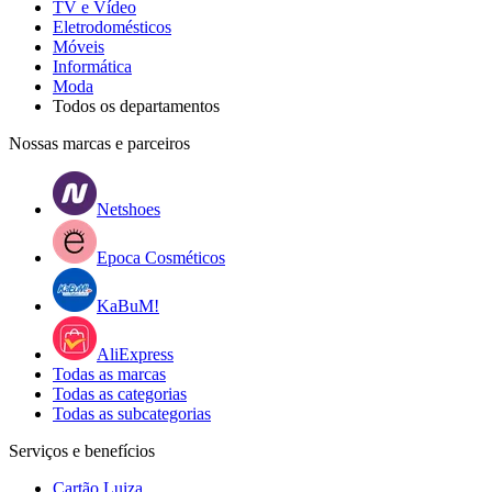
TV e Vídeo
Eletrodomésticos
Móveis
Informática
Moda
Todos os departamentos
Nossas marcas e parceiros
Netshoes
Epoca Cosméticos
KaBuM!
AliExpress
Todas as marcas
Todas as categorias
Todas as subcategorias
Serviços e benefícios
Cartão Luiza