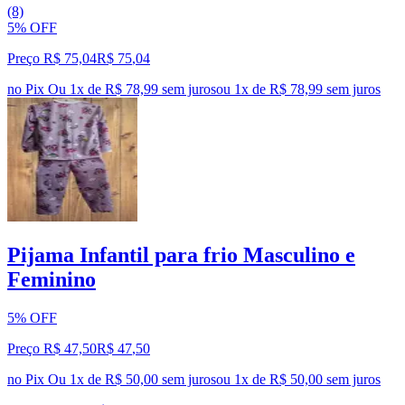
(8)
5% OFF
Preço R$ 75,04
R$
75
,
04
no Pix
Ou 1x de R$ 78,99 sem juros
ou
1
x de
R$ 78,99
sem juros
Pijama Infantil para frio Masculino e
Feminino
5% OFF
Preço R$ 47,50
R$
47
,
50
no Pix
Ou 1x de R$ 50,00 sem juros
ou
1
x de
R$ 50,00
sem juros