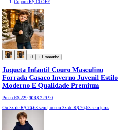
Cupom R$ 10 OFF
+1
+ 1 tamanho
Jaqueta Infantil Couro Masculino
Forrada Casaco Inverno Juvenil Estilo
Moderno E Qualidade Premium
Preço R$ 229,90
R$
229
,
90
Ou 3x de R$ 76,63 sem juros
ou
3
x de
R$ 76,63
sem juros