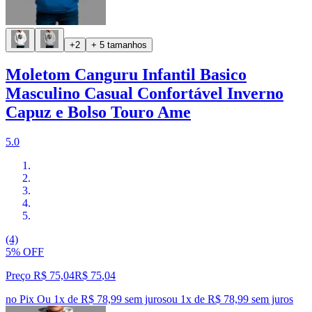
+2
+ 5 tamanhos
Moletom Canguru Infantil Basico
Masculino Casual Confortável Inverno
Capuz e Bolso Touro Ame
5.0
(4)
5% OFF
Preço R$ 75,04
R$
75
,
04
no Pix
Ou 1x de R$ 78,99 sem juros
ou
1
x de
R$ 78,99
sem juros