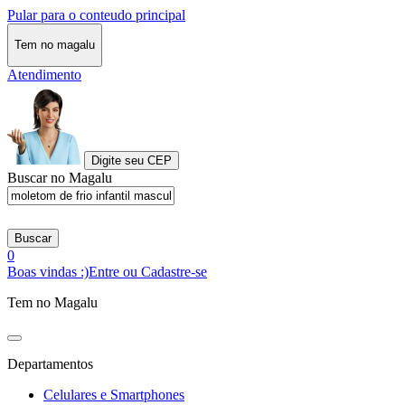
Pular para o conteudo principal
Tem no magalu
Atendimento
Digite seu CEP
Buscar no Magalu
Buscar
0
Boas vindas :)
Entre ou Cadastre-se
Tem no Magalu
Departamentos
Celulares e Smartphones