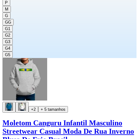
P
M
G
GG
G1
G2
G3
G4
G5
+2
+ 5 tamanhos
Moletom Canguru Infantil Masculino
Streetwear Casual Moda De Rua Inverno