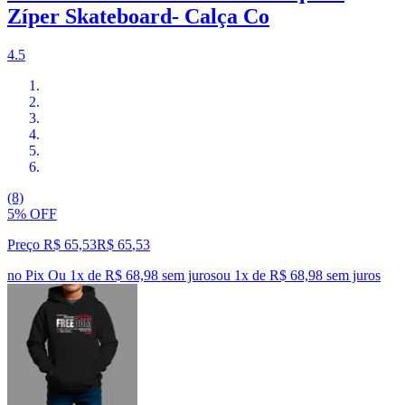
Zíper Skateboard- Calça Co
4.5
(8)
5% OFF
Preço R$ 65,53
R$
65
,
53
no Pix
Ou 1x de R$ 68,98 sem juros
ou
1
x de
R$ 68,98
sem juros