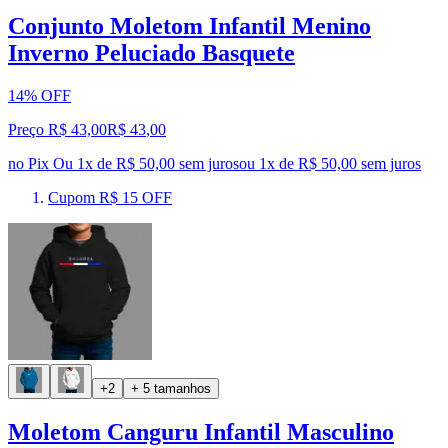
Conjunto Moletom Infantil Menino
Inverno Peluciado Basquete
14% OFF
Preço R$ 43,00
R$
43
,
00
no Pix
Ou 1x de R$ 50,00 sem juros
ou
1
x de
R$ 50,00
sem juros
Cupom R$ 15 OFF
+2
+ 5 tamanhos
Moletom Canguru Infantil Masculino