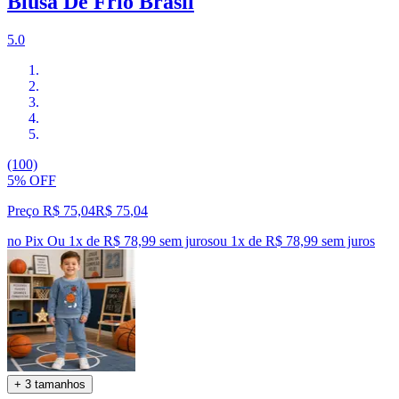
Blusa De Frio Brasil
5.0
(100)
5% OFF
Preço R$ 75,04
R$
75
,
04
no Pix
Ou 1x de R$ 78,99 sem juros
ou
1
x de
R$ 78,99
sem juros
+ 3 tamanhos