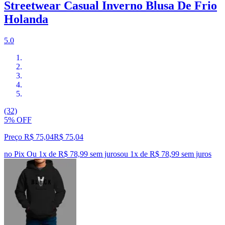
Streetwear Casual Inverno Blusa De Frio
Holanda
5.0
(32)
5% OFF
Preço R$ 75,04
R$
75
,
04
no Pix
Ou 1x de R$ 78,99 sem juros
ou
1
x de
R$ 78,99
sem juros