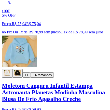
(100)
5% OFF
Preço R$ 75,04
R$
75
,
04
no Pix
Ou 1x de R$ 78,99 sem juros
ou
1
x de
R$ 78,99
sem juros
+1
+ 6 tamanhos
Moletom Canguru Infantil Estampa
Astronauta Planetas Modinha Masculina
Blusa De Frio Agasalho Creche
Preço R$ 59,90
R$
59
,
90