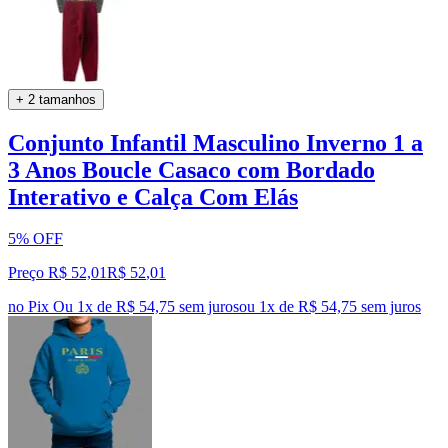
+ 2 tamanhos
Conjunto Infantil Masculino Inverno 1 a
3 Anos Boucle Casaco com Bordado
Interativo e Calça Com Elás
5% OFF
Preço R$ 52,01
R$
52
,
01
no Pix
Ou 1x de R$ 54,75 sem juros
ou
1
x de
R$ 54,75
sem juros