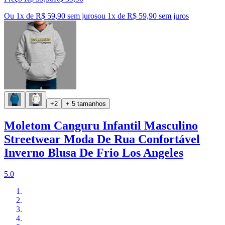
Ou 1x de R$ 59,90 sem juros
ou
1
x de
R$ 59,90
sem juros
+2
+ 5 tamanhos
Moletom Canguru Infantil Masculino
Streetwear Moda De Rua Confortável
Inverno Blusa De Frio Los Angeles
5.0