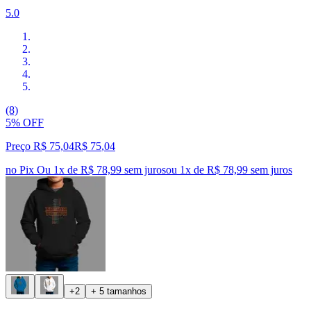
5.0
(8)
5% OFF
Preço R$ 75,04
R$
75
,
04
no Pix
Ou 1x de R$ 78,99 sem juros
ou
1
x de
R$ 78,99
sem juros
+2
+ 5 tamanhos