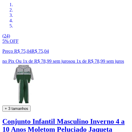
(24)
5% OFF
Preço R$ 75,04
R$
75
,
04
no Pix
Ou 1x de R$ 78,99 sem juros
ou
1
x de
R$ 78,99
sem juros
+ 3 tamanhos
Conjunto Infantil Masculino Inverno 4 a
10 Anos Moletom Peluciado Jaqueta