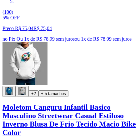
(100)
5% OFF
Preço R$ 75,04
R$
75
,
04
no Pix
Ou 1x de R$ 78,99 sem juros
ou
1
x de
R$ 78,99
sem juros
+2
+ 5 tamanhos
Moletom Canguru Infantil Basico
Masculino Streetwear Casual Estiloso
Inverno Blusa De Frio Tecido Macio Bike
Color