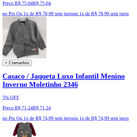
Preço R$ 75,04
R$
75
,
04
no Pix
Ou 1x de R$ 78,99 sem juros
ou
1
x de
R$ 78,99
sem juros
+ 2 tamanhos
Casaco / Jaqueta Luxo Infantil Menino
Inverno Moletinho 2346
5% OFF
Preço R$ 71,24
R$
71
,
24
no Pix
Ou 1x de R$ 74,99 sem juros
ou
1
x de
R$ 74,99
sem juros