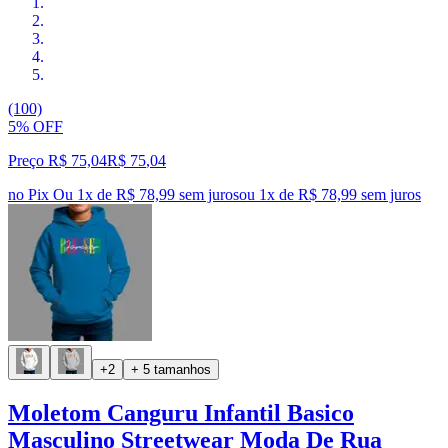
(100)
5% OFF
Preço R$ 75,04
R$
75
,
04
no Pix
Ou 1x de R$ 78,99 sem juros
ou
1
x de
R$ 78,99
sem juros
+2
+ 5 tamanhos
Moletom Canguru Infantil Basico
Masculino Streetwear Moda De Rua