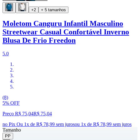
+2
+ 5 tamanhos
Moletom Canguru Infantil Masculino
Streetwear Casual Confortável Inverno
Blusa De Frio Freedon
5.0
(8)
5% OFF
Preço R$ 75,04
R$
75
,
04
no Pix
Ou 1x de R$ 78,99 sem juros
ou
1
x de
R$ 78,99
sem juros
Tamanho
PP