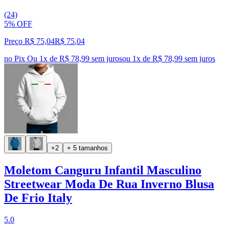
(24)
5% OFF
Preço R$ 75,04
R$
75
,
04
no Pix
Ou 1x de R$ 78,99 sem juros
ou
1
x de
R$ 78,99
sem juros
+2
+ 5 tamanhos
Moletom Canguru Infantil Masculino
Streetwear Moda De Rua Inverno Blusa
De Frio Italy
5.0