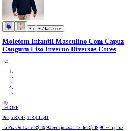
+5
+ 7 tamanhos
Moletom Infantil Masculino Com Capuz
Canguru Liso Inverno Diversas Cores
5.0
(8)
5% OFF
Preço R$ 47,41
R$
47
,
41
no Pix
Ou 1x de R$ 49,90 sem juros
ou
1
x de
R$ 49,90
sem juros