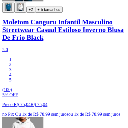
+2
+ 5 tamanhos
Moletom Canguru Infantil Masculino
Streetwear Casual Estiloso Inverno Blusa
De Frio Black
5.0
(100)
5% OFF
Preço R$ 75,04
R$
75
,
04
no Pix
Ou 1x de R$ 78,99 sem juros
ou
1
x de
R$ 78,99
sem juros