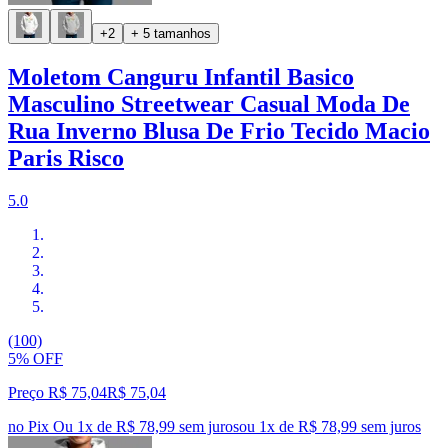
+2
+ 5 tamanhos
Moletom Canguru Infantil Basico
Masculino Streetwear Casual Moda De
Rua Inverno Blusa De Frio Tecido Macio
Paris Risco
5.0
(100)
5% OFF
Preço R$ 75,04
R$
75
,
04
no Pix
Ou 1x de R$ 78,99 sem juros
ou
1
x de
R$ 78,99
sem juros