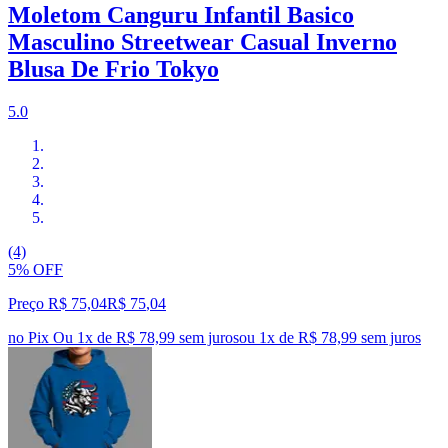
Moletom Canguru Infantil Basico
Masculino Streetwear Casual Inverno
Blusa De Frio Tokyo
5.0
(4)
5% OFF
Preço R$ 75,04
R$
75
,
04
no Pix
Ou 1x de R$ 78,99 sem juros
ou
1
x de
R$ 78,99
sem juros