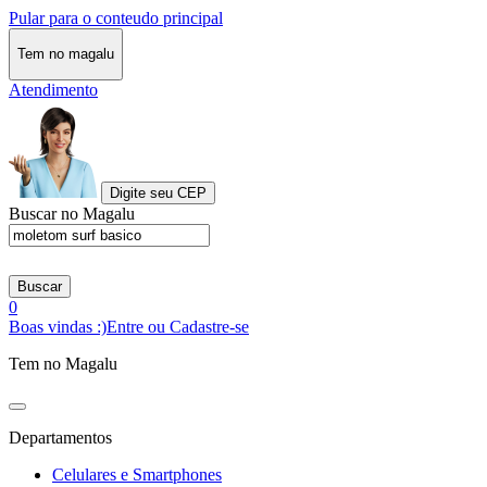
Pular para o conteudo principal
Tem no magalu
Atendimento
Digite seu CEP
Buscar no Magalu
Buscar
0
Boas vindas :)
Entre ou Cadastre-se
Tem no Magalu
Departamentos
Celulares e Smartphones