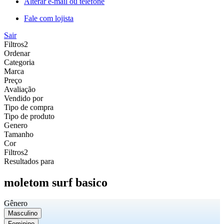
Alterar e-mail ou telefone
Fale com lojista
Sair
Filtros
2
Ordenar
Categoria
Marca
Preço
Avaliação
Vendido por
Tipo de compra
Tipo de produto
Genero
Tamanho
Cor
Filtros
2
Resultados para
moletom surf basico
Gênero
Masculino
Feminino