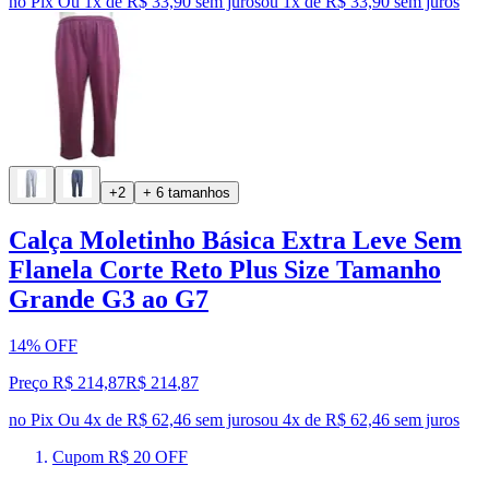
no Pix
Ou 1x de R$ 33,90 sem juros
ou
1
x de
R$ 33,90
sem juros
+2
+ 6 tamanhos
Calça Moletinho Básica Extra Leve Sem
Flanela Corte Reto Plus Size Tamanho
Grande G3 ao G7
14% OFF
Preço R$ 214,87
R$
214
,
87
no Pix
Ou 4x de R$ 62,46 sem juros
ou
4
x de
R$ 62,46
sem juros
Cupom R$ 20 OFF