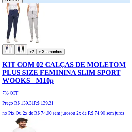
+2
+ 3 tamanhos
KIT COM 02 CALÇAS DE MOLETOM
PLUS SIZE FEMININA SLIM SPORT
WOOKS - M10p
7% OFF
Preço R$ 139,31
R$
139
,
31
no Pix
Ou 2x de R$ 74,90 sem juros
ou
2
x de
R$ 74,90
sem juros