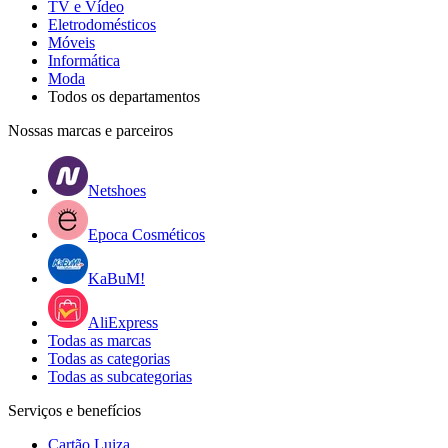
TV e Vídeo
Eletrodomésticos
Móveis
Informática
Moda
Todos os departamentos
Nossas marcas e parceiros
Netshoes
Epoca Cosméticos
KaBuM!
AliExpress
Todas as marcas
Todas as categorias
Todas as subcategorias
Serviços e benefícios
Cartão Luiza