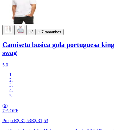
+3
+ 7 tamanhos
Camiseta basica gola portuguesa king
swag
5.0
(6)
7% OFF
Preço R$ 31,53
R$
31
,
53