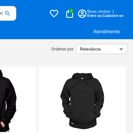
0
Boas vindas :)
Entre ou Cadastre-se
Atendimento
Ordenar por