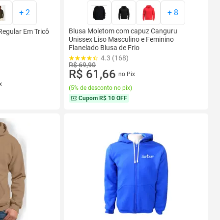
+
2
+
8
Blusa Moletom com capuz Canguru
Regular Em Tricô
Unissex Liso Masculino e Feminino
Flanelado Blusa de Frio
4.3 (168)
R$ 69,90
R$ 61,66
no Pix
x
(
5% de desconto no pix
)
Cupom
R$ 10 OFF