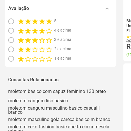
Avaliação
5
Bl
Un
4 e acima
Fl
3 e acima
R$
R
2 e acima
(
7%
1 e acima
Consultas Relacionadas
moletom basico com capuz feminino 130 preto
moletom canguru liso basico
moletom canguru masculino basico casual l
branco
moletom masculino gola careca basico m branco
moletom ecko fashion basic aberto cinza mescla
urbano