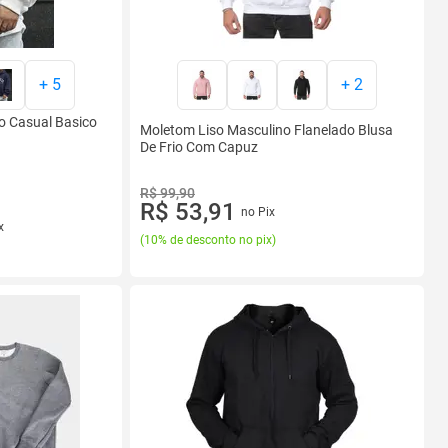
+
5
+
2
o Casual Basico
Moletom Liso Masculino Flanelado Blusa
De Frio Com Capuz
R$ 99,90
R$ 53,91
no Pix
x
(
10% de desconto no pix
)