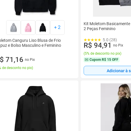
Kit Moletom Basicamente
+
2
2 Peças Feminino
5.0 (28)
letom Canguru Liso Blusa de Frio
R$ 94,91
puz e Bolso Masculino e Feminino
no Pix
(
5% de desconto no pix
)
$ 71,16
no Pix
Cupom
R$ 15 OFF
 de desconto no pix
)
Adicionar à 