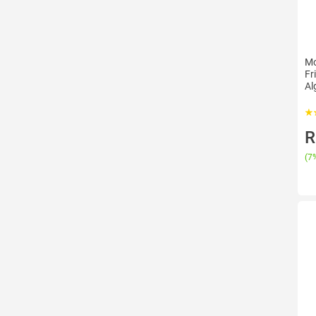
Mo
Fr
Al
R
(
7%