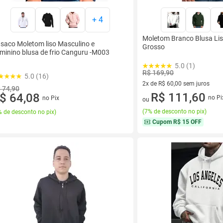
+
4
Moletom Branco Blusa Lis
saco Moletom liso Masculino e
Grosso
minino blusa de frio Canguru -M003
5.0 (1)
R$ 169,90
5.0 (16)
2x de R$ 60,00 sem juros
 74,90
2 vez de R$ 60,00 sem juros
R$ 111,60
$ 64,08
no Pi
no Pix
ou
(
7% de desconto no pix
)
 de desconto no pix
)
Cupom
R$ 15 OFF