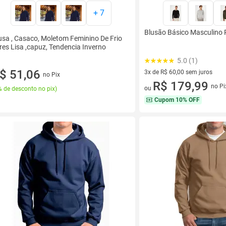
+
7
Blusão Básico Masculino 
usa , Casaco, Moletom Feminino De Frio
res Lisa ,capuz, Tendencia Inverno
5.0 (1)
$ 51,06
3x de R$ 60,00 sem juros
no Pix
3 vez de R$ 60,00 sem juros
R$ 179,99
no Pi
ou
 de desconto no pix
)
Cupom
10% OFF