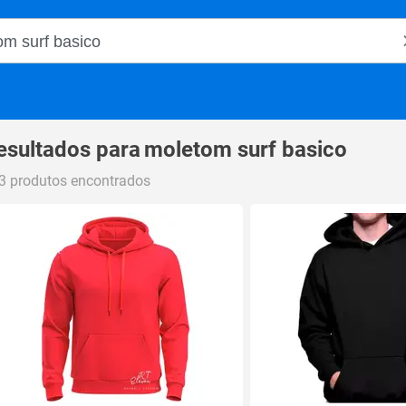
o Magalu
esultados para
moletom surf basico
3 produtos encontrados