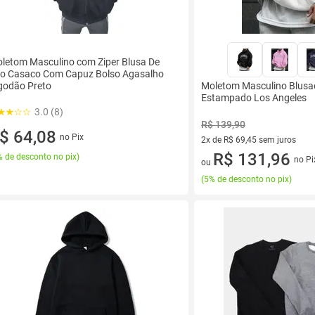
letom Masculino com Ziper Blusa De
io Casaco Com Capuz Bolso Agasalho
Moletom Masculino Blusa
godão Preto
Estampado Los Angeles
3.0 (8)
R$ 139,90
$ 64,08
no Pix
2x de R$ 69,45 sem juros
2 vez de R$ 69,45 sem juros
R$ 131,96
 de desconto no pix
)
no Pi
ou
(
5% de desconto no pix
)