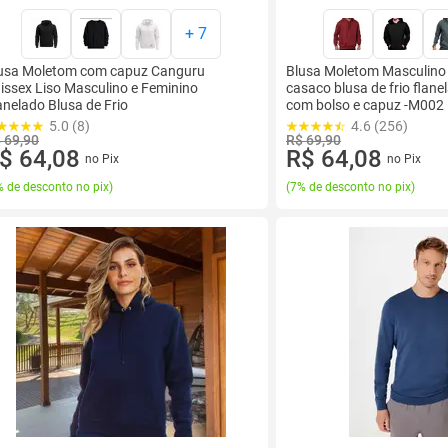
+
7
usa Moletom com capuz Canguru
Blusa Moletom Masculino
issex Liso Masculino e Feminino
casaco blusa de frio flan
anelado Blusa de Frio
com bolso e capuz -M002
5.0 (8)
4.6 (256)
 69,90
R$ 69,90
$ 64,08
R$ 64,08
no Pix
no Pix
 de desconto no pix
)
(
7% de desconto no pix
)