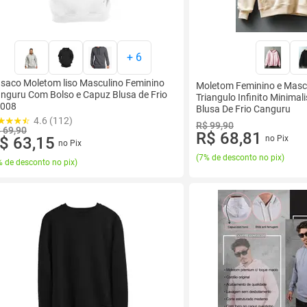
+
6
saco Moletom liso Masculino Feminino
Moletom Feminino e Masc
nguru Com Bolso e Capuz Blusa de Frio
Triangulo Infinito Minimal
008
Blusa De Frio Canguru
4.6 (112)
R$ 99,90
 69,90
R$ 68,81
$ 63,15
no Pix
no Pix
(
7% de desconto no pix
)
 de desconto no pix
)