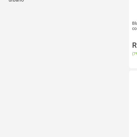
Bl
co
R
(
7%