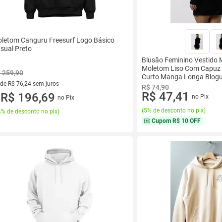
letom Canguru Freesurf Logo Básico
sual Preto
Blusão Feminino Vestido 
Moletom Liso Com Capuz
 259,90
Curto Manga Longa Blogu
 de R$ 76,24 sem juros
R$ 74,90
R$ 47,41
ez de R$ 76,24 sem juros
R$ 196,69
no Pix
no Pix
u
(
5% de desconto no pix
)
% de desconto no pix
)
Cupom
R$ 10 OFF