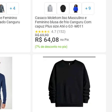
+
4
+
9
 e Feminino
Casaco Moletom liso Masculino e
elado Canguru
Feminino blusa de frio Canguru Com
capuz Plus size Até o G3 -M011
4.7 (152)
R$ 69,90
R$ 64,08
no Pix
(
7% de desconto no pix
)