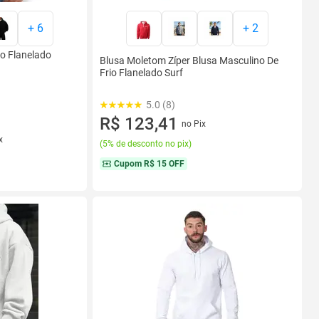
+
6
+
2
o Flanelado
Blusa Moletom Zíper Blusa Masculino De
Frio Flanelado Surf
5.0 (8)
R$ 123,41
no Pix
x
(
5% de desconto no pix
)
Cupom
R$ 15 OFF