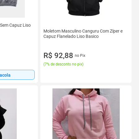
 Sem Capuz Liso
Moletom Masculino Canguru Com Zíper e
Capuz Flanelado Liso Basico
R$ 92,88
no Pix
(
7% de desconto no pix
)
sacola