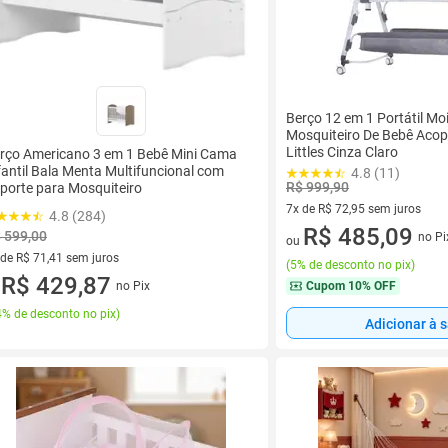
Berço 12 em 1 Portátil M
Mosquiteiro De Bebê Aco
Littles Cinza Claro
rço Americano 3 em 1 Bebê Mini Cama
fantil Bala Menta Multifuncional com
4.8 (11)
R$ 999,90
porte para Mosquiteiro
7x de R$ 72,95 sem juros
4.8 (284)
7 vez de R$ 72,95 sem juros
R$ 485,09
 599,00
no Pi
ou
 de R$ 71,41 sem juros
(
5% de desconto no pix
)
ez de R$ 71,41 sem juros
R$ 429,87
Cupom
10% OFF
no Pix
u
% de desconto no pix
)
Adicionar à 