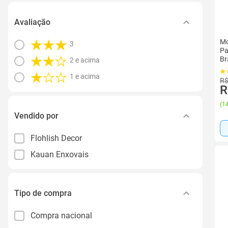
Avaliação
Mo
3
Pa
Br
2 e acima
1 e acima
R$
R
(
14
Vendido por
Flohlish Decor
Kauan Enxovais
Tipo de compra
Compra nacional