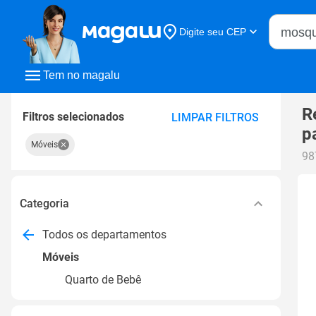
Buscar n
Digite seu CEP
Buscar
Tem no magalu
R
Filtros selecionados
LIMPAR FILTROS
p
Móveis
98
Categoria
Todos os departamentos
Móveis
Quarto de Bebê