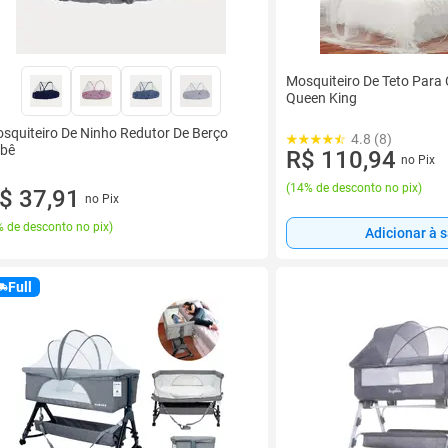
Mosquiteiro De Teto Para
Queen King
squiteiro De Ninho Redutor De Berço
4.8 (8)
bê
R$ 110,94
no Pix
(
14% de desconto no pix
)
$ 37,91
no Pix
 de desconto no pix
)
Adicionar à 
Full