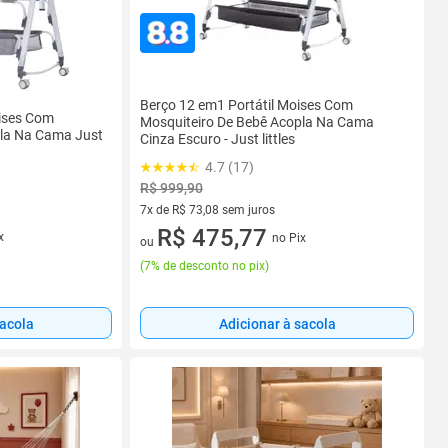
Berço 12 em1 Portátil Moises Com
oises Com
Mosquiteiro De Bebê Acopla Na Cama
pla Na Cama Just
Cinza Escuro - Just littles
4.7 (17)
R$ 999,90
7x de R$ 73,08 sem juros
7 vez de R$ 73,08 sem juros
R$ 475,77
x
no Pix
ou
(
7% de desconto no pix
)
sacola
Adicionar à sacola