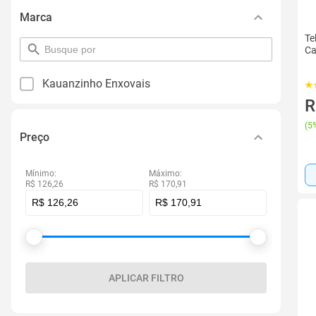
Marca
Te
pesquisar
Ca
por
filtro
Kauanzinho Enxovais
R
(
5%
Preço
Mínimo:
Máximo:
R$ 126,26
R$ 170,91
APLICAR FILTRO