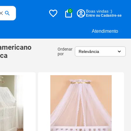
0
Boas vindas :)
Entre ou Cadastre-se
Atendimento
 americano
Ordenar
nca
por