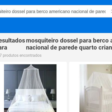
o Magalu
esultados
mosquiteiro dossel para berco
ara
nacional de parede quarto cria
7 produtos encontrados