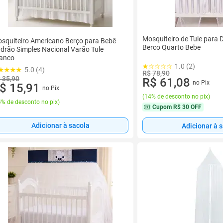
Mosquiteiro de Tule para 
squiteiro Americano Berço para Bebê
Berco Quarto Bebe
drão Simples Nacional Varão Tule
anco
1.0 (2)
5.0 (4)
R$ 78,90
 35,90
R$ 61,08
no Pix
$ 15,91
no Pix
(
14% de desconto no pix
)
% de desconto no pix
)
Cupom
R$ 30 OFF
Adicionar à sacola
Adicionar à 