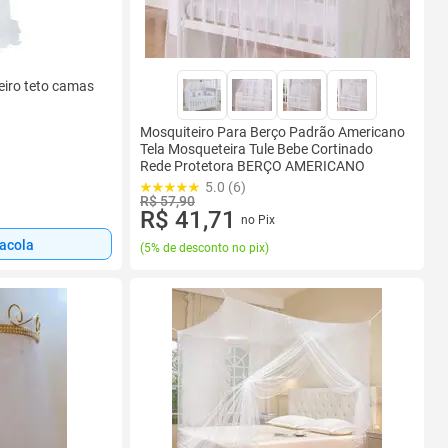
eiro teto camas
Mosquiteiro Para Berço Padrão Americano
Tela Mosqueteira Tule Bebe Cortinado
Rede Protetora BERÇO AMERICANO
5.0 (6)
R$ 57,90
R$ 41,71
no Pix
sacola
(
5% de desconto no pix
)