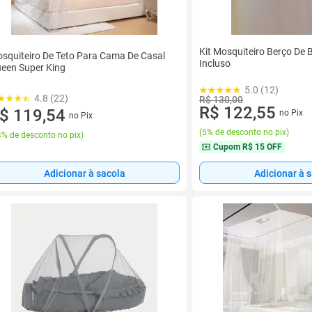
Kit Mosquiteiro Berço De
squiteiro De Teto Para Cama De Casal
Incluso
een Super King
5.0 (12)
4.8 (22)
R$ 130,00
R$ 122,55
$ 119,54
no Pix
no Pix
(
5% de desconto no pix
)
% de desconto no pix
)
Cupom
R$ 15 OFF
Adicionar à sacola
Adicionar à 