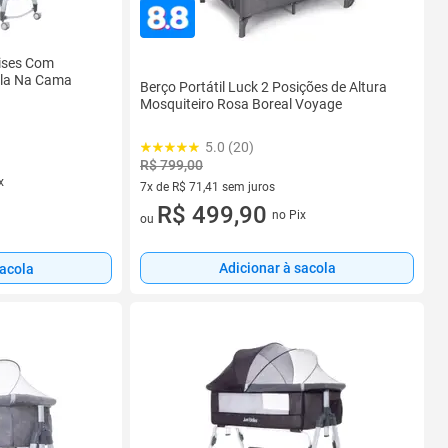
oises Com
pla Na Cama
Berço Portátil Luck 2 Posições de Altura
Mosquiteiro Rosa Boreal Voyage
5.0 (20)
R$ 799,00
x
7x de R$ 71,41 sem juros
7 vez de R$ 71,41 sem juros
R$ 499,90
no Pix
ou
Adicionar à sacola
sacola