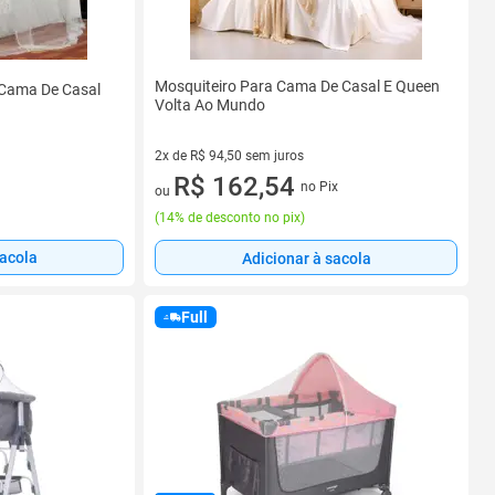
Mosquiteiro Para Cama De Casal E Queen
 Cama De Casal
Volta Ao Mundo
2x de R$ 94,50 sem juros
2 vez de R$ 94,50 sem juros
R$ 162,54
no Pix
ou
(
14% de desconto no pix
)
sacola
Adicionar à sacola
Full