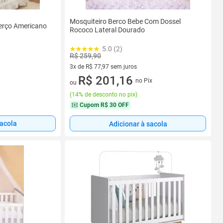
Mosquiteiro Berco Bebe Com Dossel
Berço Americano
Rococo Lateral Dourado
5.0 (2)
R$ 259,90
3x de R$ 77,97 sem juros
3 vez de R$ 77,97 sem juros
R$ 201,16
no Pix
ou
(
14% de desconto no pix
)
Cupom
R$ 30 OFF
sacola
Adicionar à sacola