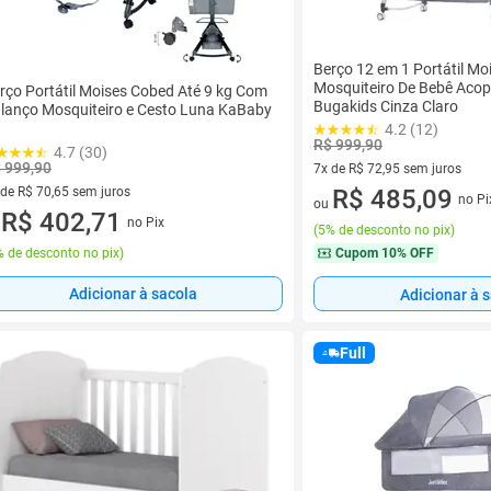
Berço 12 em 1 Portátil M
Mosquiteiro De Bebê Aco
rço Portátil Moises Cobed Até 9 kg Com
Bugakids Cinza Claro
lanço Mosquiteiro e Cesto Luna KaBaby
4.2 (12)
R$ 999,90
4.7 (30)
 999,90
7x de R$ 72,95 sem juros
 de R$ 70,65 sem juros
7 vez de R$ 72,95 sem juros
R$ 485,09
no Pi
ou
ez de R$ 70,65 sem juros
R$ 402,71
no Pix
u
(
5% de desconto no pix
)
 de desconto no pix
)
Cupom
10% OFF
Adicionar à sacola
Adicionar à 
Full