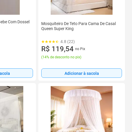
 Bebe Com Dossel
Mosquiteiro De Teto Para Cama De Casal
Queen Super King
4.8 (22)
R$ 119,54
no Pix
(
14% de desconto no pix
)
sacola
Adicionar à sacola