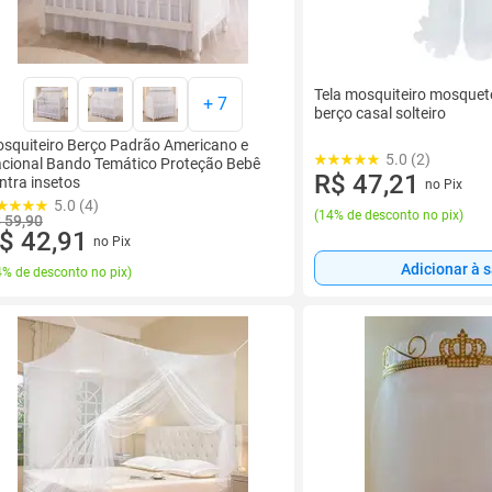
Tela mosquiteiro mosquet
+
7
berço casal solteiro
squiteiro Berço Padrão Americano e
5.0 (2)
cional Bando Temático Proteção Bebê
R$ 47,21
ntra insetos
no Pix
5.0 (4)
(
14% de desconto no pix
)
 59,90
$ 42,91
no Pix
Adicionar à 
% de desconto no pix
)