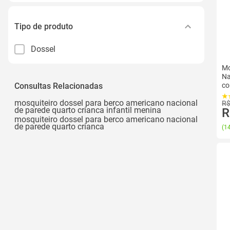
Tipo de produto
Dossel
Mo
Na
Consultas Relacionadas
co
mosquiteiro dossel para berco americano nacional
R$
de parede quarto crianca infantil menina
R
mosquiteiro dossel para berco americano nacional
de parede quarto crianca
(
14