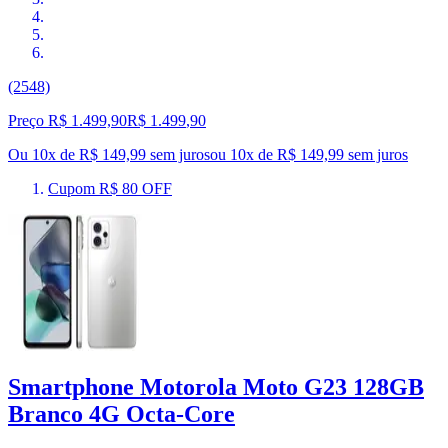
(2548)
Preço R$ 1.499,90
R$
1.499
,
90
Ou 10x de R$ 149,99 sem juros
ou
10
x de
R$ 149,99
sem juros
Cupom R$ 80 OFF
Smartphone Motorola Moto G23 128GB
Branco 4G Octa-Core