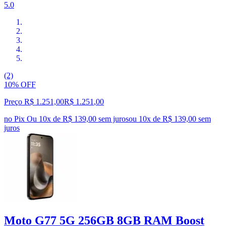
5.0
(2)
10% OFF
Preço R$ 1.251,00
R$
1.251
,
00
no Pix
Ou 10x de R$ 139,00 sem juros
ou
10
x de
R$ 139,00
sem
juros
Moto G77 5G 256GB 8GB RAM Boost