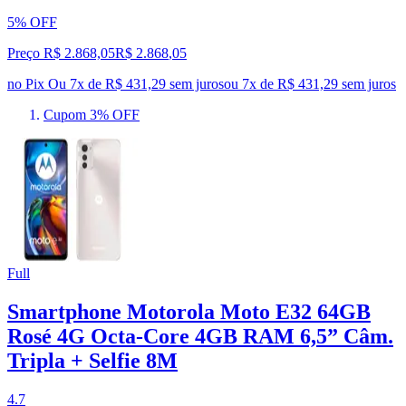
5% OFF
Preço R$ 2.868,05
R$
2.868
,
05
no Pix
Ou 7x de R$ 431,29 sem juros
ou
7
x de
R$ 431,29
sem juros
Cupom 3% OFF
Full
Smartphone Motorola Moto E32 64GB
Rosé 4G Octa-Core 4GB RAM 6,5” Câm.
Tripla + Selfie 8M
4.7