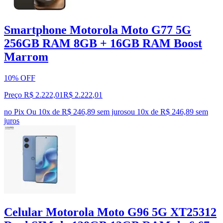
Smartphone Motorola Moto G77 5G
256GB RAM 8GB + 16GB RAM Boost
Marrom
10% OFF
Preço R$ 2.222,01
R$
2.222
,
01
no Pix
Ou 10x de R$ 246,89 sem juros
ou
10
x de
R$ 246,89
sem
juros
Celular Motorola Moto G96 5G XT25312