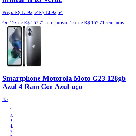
Preço R$ 1.892,54
R$
1.892
,
54
Ou 12x de R$ 157,71 sem juros
ou
12
x de
R$ 157,71
sem juros
Smartphone Motorola Moto G23 128gb
Azul 4 Ram Cor Azul-aço
4.7