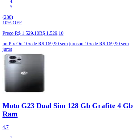
(280)
10% OFF
Preço R$ 1.529,10
R$
1.529
,
10
no Pix
Ou 10x de R$ 169,90 sem juros
ou
10
x de
R$ 169,90
sem
juros
Moto G23 Dual Sim 128 Gb Grafite 4 Gb
Ram
4.7