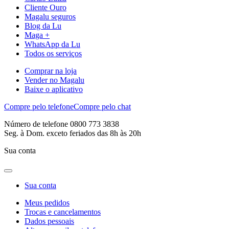
Cliente Ouro
Magalu seguros
Blog da Lu
Maga +
WhatsApp da Lu
Todos os serviços
Comprar na loja
Vender no Magalu
Baixe o aplicativo
Compre pelo telefone
Compre pelo chat
Número de telefone 0800 773 3838
Seg. à Dom. exceto feriados das 8h às 20h
Sua conta
Sua conta
Meus pedidos
Trocas e cancelamentos
Dados pessoais