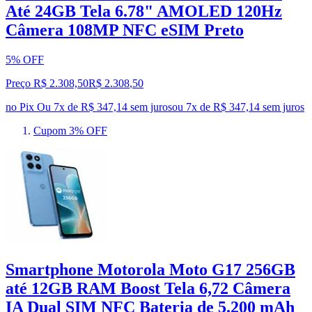
Até 24GB Tela 6.78" AMOLED 120Hz
Câmera 108MP NFC eSIM Preto
5% OFF
Preço R$ 2.308,50
R$
2.308
,
50
no Pix
Ou 7x de R$ 347,14 sem juros
ou
7
x de
R$ 347,14
sem juros
Cupom 3% OFF
Smartphone Motorola Moto G17 256GB
até 12GB RAM Boost Tela 6,72 Câmera
IA Dual SIM NFC Bateria de 5.200 mAh