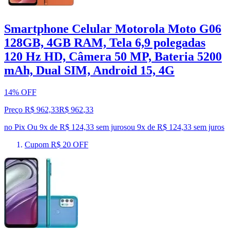
Smartphone Celular Motorola Moto G06
128GB, 4GB RAM, Tela 6,9 polegadas
120 Hz HD, Câmera 50 MP, Bateria 5200
mAh, Dual SIM, Android 15, 4G
14% OFF
Preço R$ 962,33
R$
962
,
33
no Pix
Ou 9x de R$ 124,33 sem juros
ou
9
x de
R$ 124,33
sem juros
Cupom R$ 20 OFF