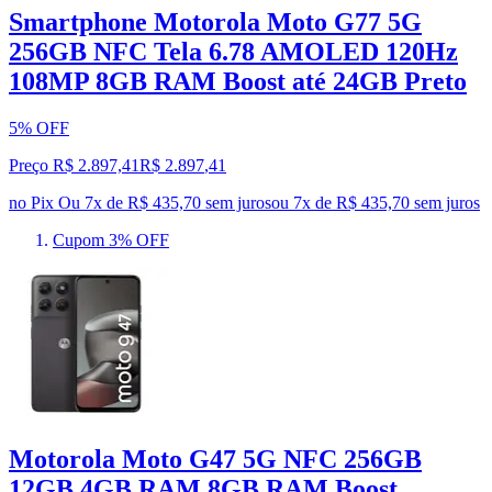
Smartphone Motorola Moto G77 5G
256GB NFC Tela 6.78 AMOLED 120Hz
108MP 8GB RAM Boost até 24GB Preto
5% OFF
Preço R$ 2.897,41
R$
2.897
,
41
no Pix
Ou 7x de R$ 435,70 sem juros
ou
7
x de
R$ 435,70
sem juros
Cupom 3% OFF
Motorola Moto G47 5G NFC 256GB
12GB 4GB RAM 8GB RAM Boost