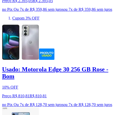
Preço R$ 2.393,05
R$
2.393
,
05
no Pix
Ou 7x de R$ 359,86 sem juros
ou
7
x de
R$ 359,86
sem juros
Cupom 3% OFF
Usado: Motorola Edge 30 256 GB Rose -
Bom
10% OFF
Preço R$ 810,81
R$
810
,
81
no Pix
Ou 7x de R$ 128,70 sem juros
ou
7
x de
R$ 128,70
sem juros