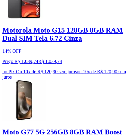
Motorola Moto G15 128GB 8GB RAM
Dual SIM Tela 6.72 Cinza
14% OFF
Preço R$ 1.039,74
R$
1.039
,
74
no Pix
Ou 10x de R$ 120,90 sem juros
ou
10
x de
R$ 120,90
sem
juros
Moto G77 5G 256GB 8GB RAM Boost