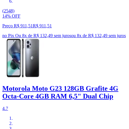
(2548)
14% OFF
Preço R$ 911,51
R$
911
,
51
no Pix
Ou 8x de R$ 132,49 sem juros
ou
8
x de
R$ 132,49
sem juros
Motorola Moto G23 128GB Grafite 4G
Octa-Core 4GB RAM 6,5" Dual Chip
4.7