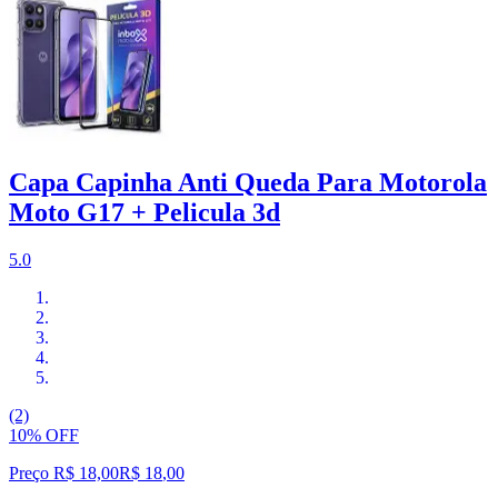
Capa Capinha Anti Queda Para Motorola
Moto G17 + Pelicula 3d
5.0
(2)
10% OFF
Preço R$ 18,00
R$
18
,
00