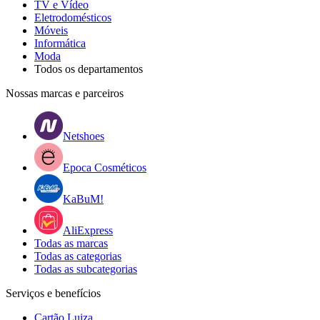
TV e Vídeo
Eletrodomésticos
Móveis
Informática
Moda
Todos os departamentos
Nossas marcas e parceiros
Netshoes
Epoca Cosméticos
KaBuM!
AliExpress
Todas as marcas
Todas as categorias
Todas as subcategorias
Serviços e benefícios
Cartão Luiza