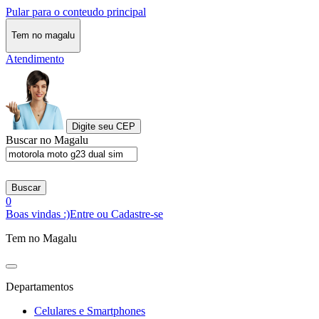
Pular para o conteudo principal
Tem no magalu
Atendimento
Digite seu CEP
Buscar no Magalu
Buscar
0
Boas vindas :)
Entre ou Cadastre-se
Tem no Magalu
Departamentos
Celulares e Smartphones