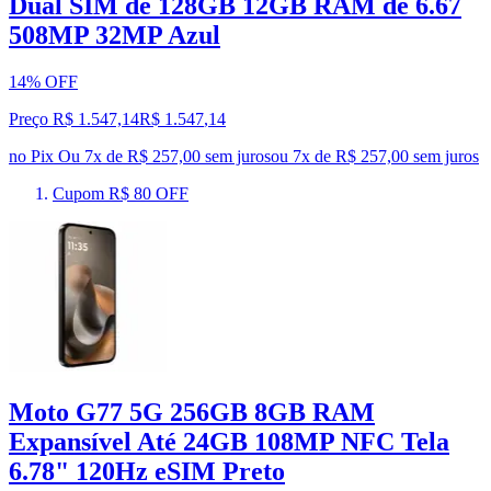
Dual SIM de 128GB 12GB RAM de 6.67
508MP 32MP Azul
14% OFF
Preço R$ 1.547,14
R$
1.547
,
14
no Pix
Ou 7x de R$ 257,00 sem juros
ou
7
x de
R$ 257,00
sem juros
Cupom R$ 80 OFF
Moto G77 5G 256GB 8GB RAM
Expansível Até 24GB 108MP NFC Tela
6.78" 120Hz eSIM Preto