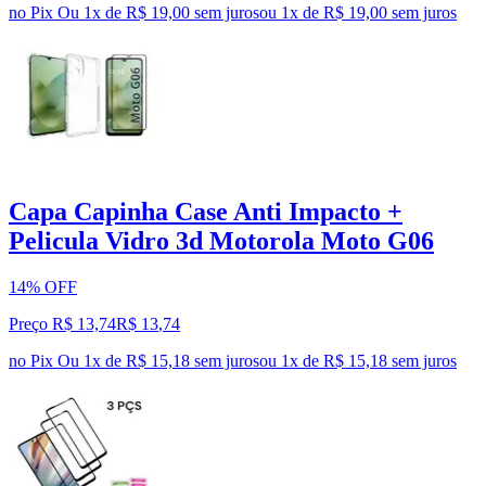
no Pix
Ou 1x de R$ 19,00 sem juros
ou
1
x de
R$ 19,00
sem juros
Capa Capinha Case Anti Impacto +
Pelicula Vidro 3d Motorola Moto G06
14% OFF
Preço R$ 13,74
R$
13
,
74
no Pix
Ou 1x de R$ 15,18 sem juros
ou
1
x de
R$ 15,18
sem juros