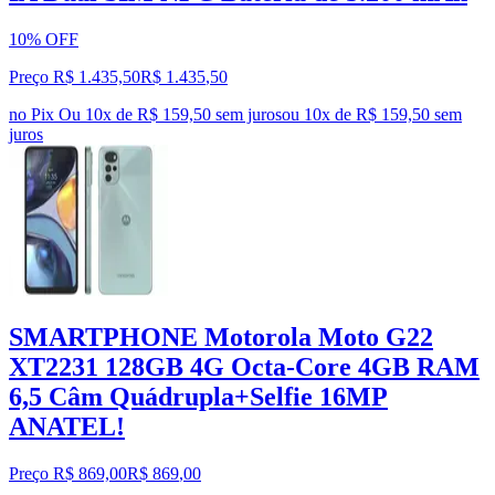
10% OFF
Preço R$ 1.435,50
R$
1.435
,
50
no Pix
Ou 10x de R$ 159,50 sem juros
ou
10
x de
R$ 159,50
sem
juros
SMARTPHONE Motorola Moto G22
XT2231 128GB 4G Octa-Core 4GB RAM
6,5 Câm Quádrupla+Selfie 16MP
ANATEL!
Preço R$ 869,00
R$
869
,
00