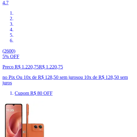
4.7
(2600)
5% OFF
Preço R$ 1.220,75
R$
1.220
,
75
no Pix
Ou 10x de R$ 128,50 sem juros
ou
10
x de
R$ 128,50
sem
juros
Cupom R$ 80 OFF