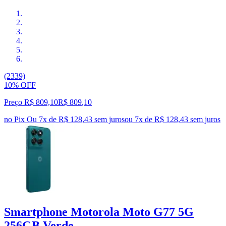
(2339)
10% OFF
Preço R$ 809,10
R$
809
,
10
no Pix
Ou 7x de R$ 128,43 sem juros
ou
7
x de
R$ 128,43
sem juros
Smartphone Motorola Moto G77 5G
256GB Verde