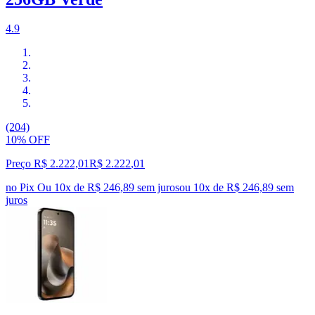
4.9
(204)
10% OFF
Preço R$ 2.222,01
R$
2.222
,
01
no Pix
Ou 10x de R$ 246,89 sem juros
ou
10
x de
R$ 246,89
sem
juros