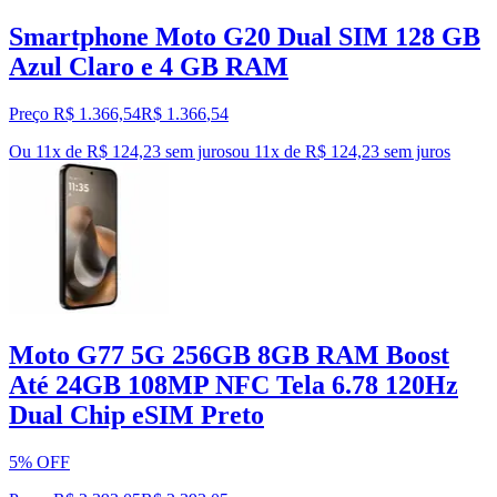
Smartphone Moto G20 Dual SIM 128 GB
Azul Claro e 4 GB RAM
Preço R$ 1.366,54
R$
1.366
,
54
Ou 11x de R$ 124,23 sem juros
ou
11
x de
R$ 124,23
sem juros
Moto G77 5G 256GB 8GB RAM Boost
Até 24GB 108MP NFC Tela 6.78 120Hz
Dual Chip eSIM Preto
5% OFF