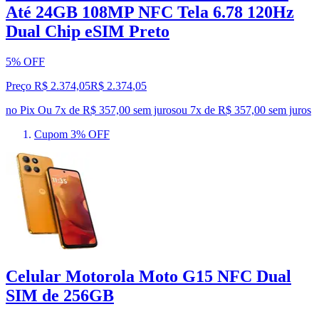
Até 24GB 108MP NFC Tela 6.78 120Hz
Dual Chip eSIM Preto
5% OFF
Preço R$ 2.374,05
R$
2.374
,
05
no Pix
Ou 7x de R$ 357,00 sem juros
ou
7
x de
R$ 357,00
sem juros
Cupom 3% OFF
Celular Motorola Moto G15 NFC Dual
SIM de 256GB