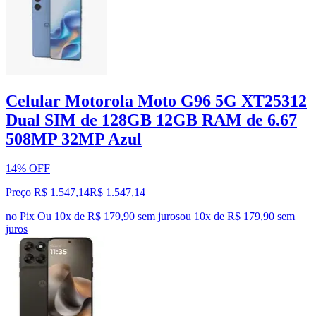
Celular Motorola Moto G96 5G XT25312
Dual SIM de 128GB 12GB RAM de 6.67
508MP 32MP Azul
14% OFF
Preço R$ 1.547,14
R$
1.547
,
14
no Pix
Ou 10x de R$ 179,90 sem juros
ou
10
x de
R$ 179,90
sem
juros