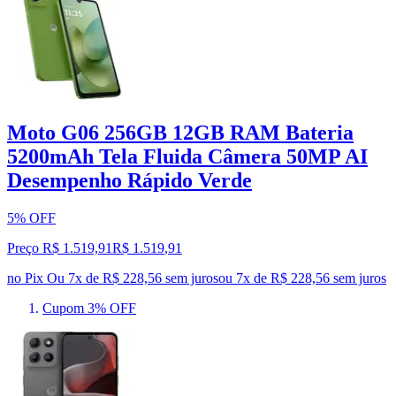
Moto G06 256GB 12GB RAM Bateria
5200mAh Tela Fluida Câmera 50MP AI
Desempenho Rápido Verde
5% OFF
Preço R$ 1.519,91
R$
1.519
,
91
no Pix
Ou 7x de R$ 228,56 sem juros
ou
7
x de
R$ 228,56
sem juros
Cupom 3% OFF