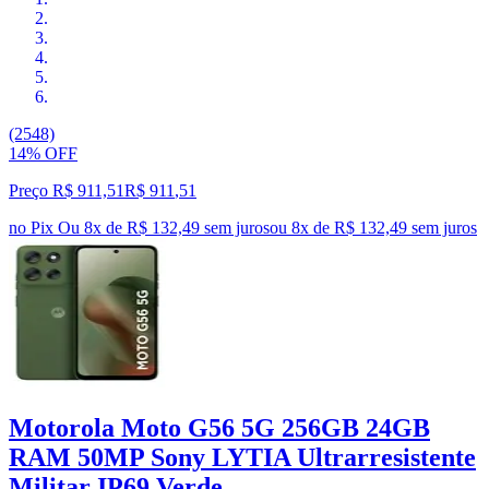
(2548)
14% OFF
Preço R$ 911,51
R$
911
,
51
no Pix
Ou 8x de R$ 132,49 sem juros
ou
8
x de
R$ 132,49
sem juros
Motorola Moto G56 5G 256GB 24GB
RAM 50MP Sony LYTIA Ultrarresistente
Militar IP69 Verde