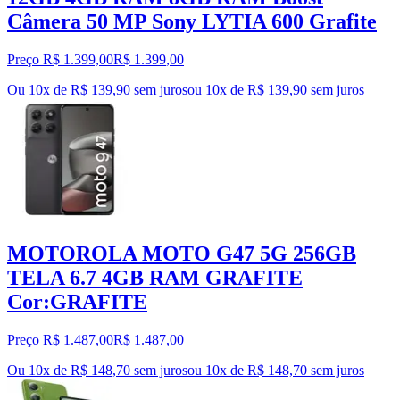
Câmera 50 MP Sony LYTIA 600 Grafite
Preço R$ 1.399,00
R$
1.399
,
00
Ou 10x de R$ 139,90 sem juros
ou
10
x de
R$ 139,90
sem juros
MOTOROLA MOTO G47 5G 256GB
TELA 6.7 4GB RAM GRAFITE
Cor:GRAFITE
Preço R$ 1.487,00
R$
1.487
,
00
Ou 10x de R$ 148,70 sem juros
ou
10
x de
R$ 148,70
sem juros