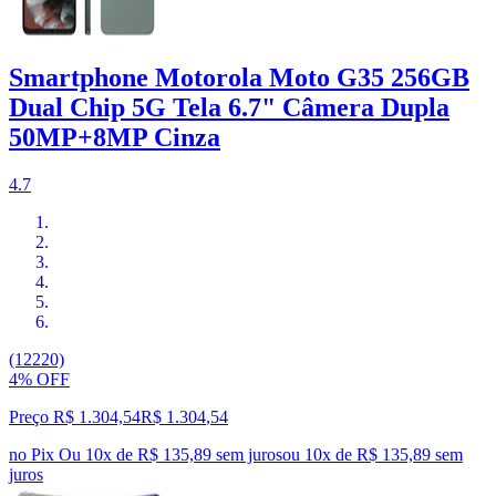
Smartphone Motorola Moto G35 256GB
Dual Chip 5G Tela 6.7" Câmera Dupla
50MP+8MP Cinza
4.7
(12220)
4% OFF
Preço R$ 1.304,54
R$
1.304
,
54
no Pix
Ou 10x de R$ 135,89 sem juros
ou
10
x de
R$ 135,89
sem
juros