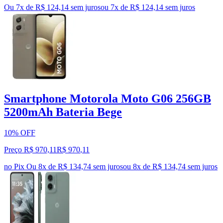
Ou 7x de R$ 124,14 sem juros
ou
7
x de
R$ 124,14
sem juros
Smartphone Motorola Moto G06 256GB
5200mAh Bateria Bege
10% OFF
Preço R$ 970,11
R$
970
,
11
no Pix
Ou 8x de R$ 134,74 sem juros
ou
8
x de
R$ 134,74
sem juros