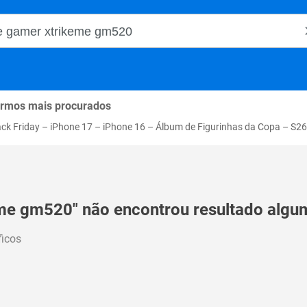
o Magalu
rmos mais procurados
ack Friday
–
iPhone 17
–
iPhone 16
–
Álbum de Figurinhas da Copa
–
S26
me gm520" não encontrou resultado algum
ficos