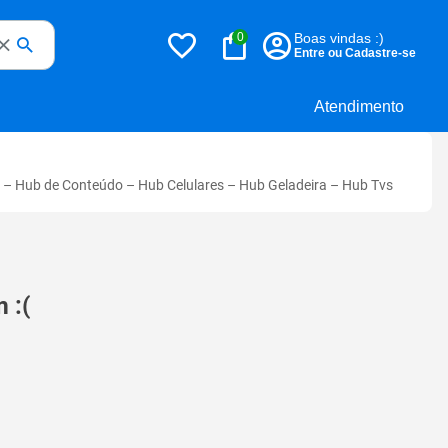
0
Boas vindas :)
Entre ou Cadastre-se
Atendimento
–
Hub de Conteúdo
–
Hub Celulares
–
Hub Geladeira
–
Hub Tvs
 :(