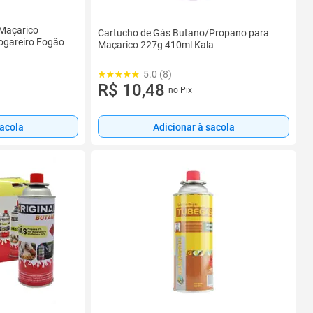
 Maçarico
Cartucho de Gás Butano/Propano para
Fogareiro Fogão
Maçarico 227g 410ml Kala
5.0 (8)
R$ 10,48
no Pix
sacola
Adicionar à sacola