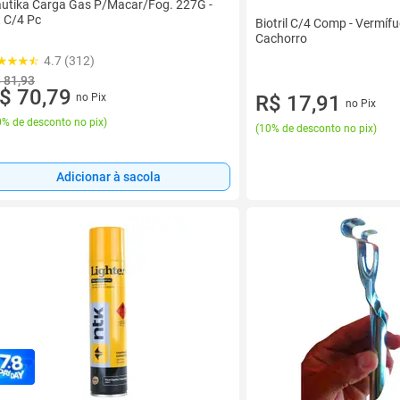
utika Carga Gas P/Macar/Fog. 227G -
t C/4 Pc
Biotril C/4 Comp - Vermíf
Cachorro
4.7 (312)
 81,93
$ 70,79
R$ 17,91
no Pix
no Pix
% de desconto no pix
)
(
10% de desconto no pix
)
Adicionar à sacola