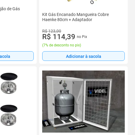
ijão de Gás
Kit Gás Encanado Mangueira Cobre
Haenke 80cm + Adaptador
R$ 123,00
R$ 114,39
no Pix
(
7% de desconto no pix
)
sacola
Adicionar à sacola