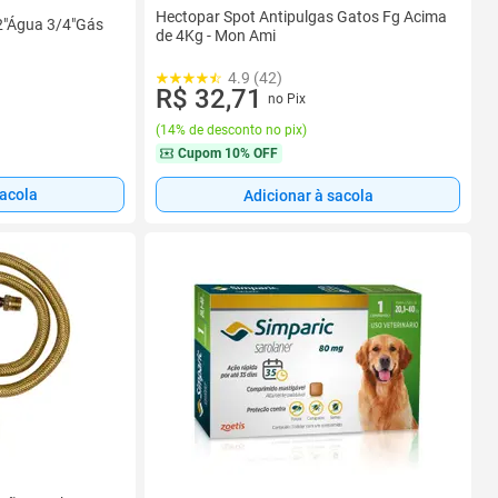
Hectopar Spot Antipulgas Gatos Fg Acima
2"Água 3/4"Gás
de 4Kg - Mon Ami
4.9 (42)
R$ 32,71
no Pix
(
14% de desconto no pix
)
Cupom
10% OFF
sacola
Adicionar à sacola