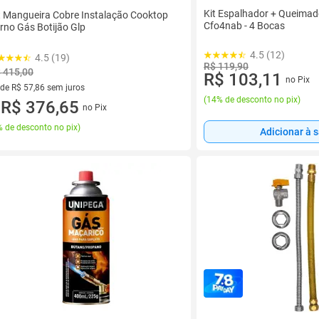
Kit Espalhador + Queimad
t Mangueira Cobre Instalação Cooktop
Cfo4nab - 4 Bocas
rno Gás Botijão Glp
4.5 (12)
4.5 (19)
R$ 119,90
 415,00
R$ 103,11
no Pix
 de R$ 57,86 sem juros
(
14% de desconto no pix
)
ez de R$ 57,86 sem juros
R$ 376,65
no Pix
u
 de desconto no pix
)
Adicionar à 