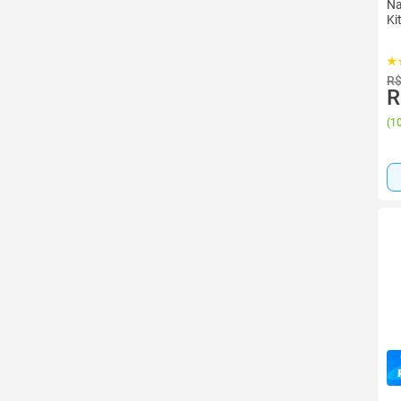
Na
Ki
R$
R
(
10