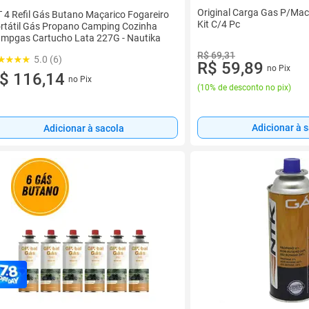
Original Carga Gas P/Mac
T 4 Refil Gás Butano Maçarico Fogareiro
Kit C/4 Pc
rtátil Gás Propano Camping Cozinha
mpgas Cartucho Lata 227G - Nautika
R$ 69,31
5.0 (6)
R$ 59,89
no Pix
$ 116,14
no Pix
(
10% de desconto no pix
)
Adicionar à 
Adicionar à sacola