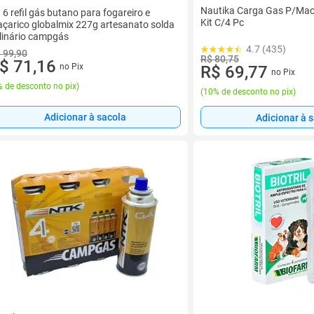
Nautika Carga Gas P/Mac
t 6 refil gás butano para fogareiro e
Kit C/4 Pc
çarico globalmix 227g artesanato solda
linário campgás
4.7 (435)
 99,90
R$ 80,75
$ 71,16
no Pix
R$ 69,77
no Pix
 de desconto no pix
)
(
10% de desconto no pix
)
Adicionar à sacola
Adicionar à 