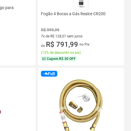
ugo para
Fogão 4 Bocas a Gás Realce CR200
R$ 999,99
7x de R$ 128,57 sem juros
7 vez de R$ 128,57 sem juros
R$ 791,99
no Pix
ou
(
12% de desconto no pix
)
Cupom
R$ 30 OFF
Full