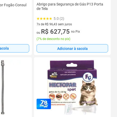
Abrigo para Segurança de Gás P13 Porta
or Fogão Consul
de Tela
5.0 (2)
7x de R$ 96,43 sem juros
7 vez de R$ 96,43 sem juros
R$ 627,75
no Pix
ou
(
7% de desconto no pix
)
sacola
Adicionar à sacola