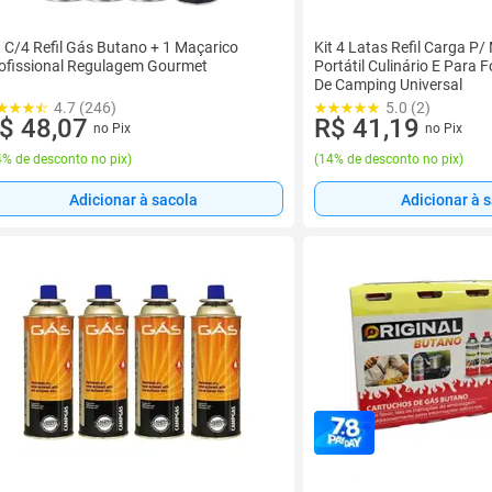
t C/4 Refil Gás Butano + 1 Maçarico
Kit 4 Latas Refil Carga P/
ofissional Regulagem Gourmet
Portátil Culinário E Para 
De Camping Universal
4.7 (246)
5.0 (2)
$ 48,07
R$ 41,19
no Pix
no Pix
% de desconto no pix
)
(
14% de desconto no pix
)
Adicionar à sacola
Adicionar à 