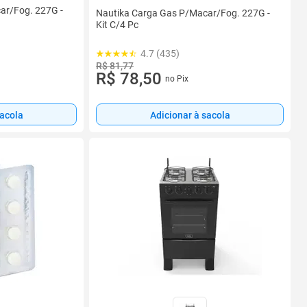
ar/Fog. 227G -
Nautika Carga Gas P/Macar/Fog. 227G -
Kit C/4 Pc
4.7 (435)
R$ 81,77
R$ 78,50
no Pix
sacola
Adicionar à sacola