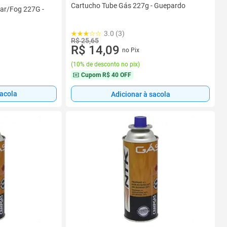
Cartucho Tube Gás 227g - Guepardo
ar/Fog 227G -
3.0 (3)
R$ 25,65
R$ 14,09
no Pix
(
10% de desconto no pix
)
Cupom
R$ 40 OFF
sacola
Adicionar à sacola