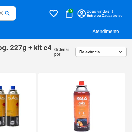
0
Boas vindas :)
Entre ou Cadastre-se
Atendimento
g. 227g + kit c4
Ordenar
por