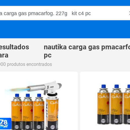
o Magalu
esultados
nautika carga gas pmacarfo
ara
pc
000 produtos encontrados