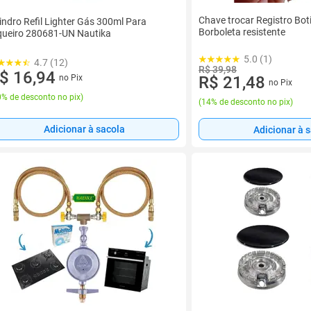
Chave trocar Registro Bot
lindro Refil Lighter Gás 300ml Para
Borboleta resistente
queiro 280681-UN Nautika
5.0 (1)
4.7 (12)
R$ 39,98
$ 16,94
no Pix
R$ 21,48
no Pix
% de desconto no pix
)
(
14% de desconto no pix
)
Adicionar à sacola
Adicionar à 