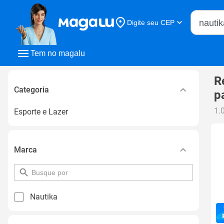
Buscar n
Digite seu CEP
Buscar
Tem no magalu
R
Categoria
p
1.
Esporte e Lazer
Marca
pesquisar
por
filtro
Nautika