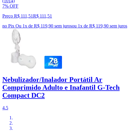
(1014)
7% OFF
Preço R$ 111,51
R$
111
,
51
no Pix
Ou 1x de R$ 119,90 sem juros
ou
1
x de
R$ 119,90
sem juros
Nebulizador/Inalador Portátil Ar
Comprimido Adulto e Inafantil G-Tech
Compact DC2
4.5