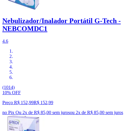
Nebulizador/Inalador Portátil G-Tech -
NEBCOMDC1
4.6
(1014)
10% OFF
Preço R$ 152,99
R$
152
,
99
no Pix
Ou 2x de R$ 85,00 sem juros
ou
2
x de
R$ 85,00
sem juros