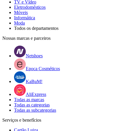
TV e Vídeo
Eletrodomésticos
Móveis
Informática
Moda
Todos os departamentos
Nossas marcas e parceiros
Netshoes
Epoca Cosméticos
KaBuM!
AliExpress
Todas as marcas
Todas as categorias
Todas as subcategorias
Serviços e benefícios
Cartão Luiza