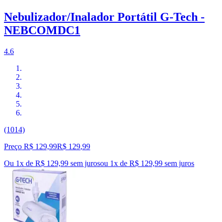
Nebulizador/Inalador Portátil G-Tech -
NEBCOMDC1
4.6
(1014)
Preço R$ 129,99
R$
129
,
99
Ou 1x de R$ 129,99 sem juros
ou
1
x de
R$ 129,99
sem juros