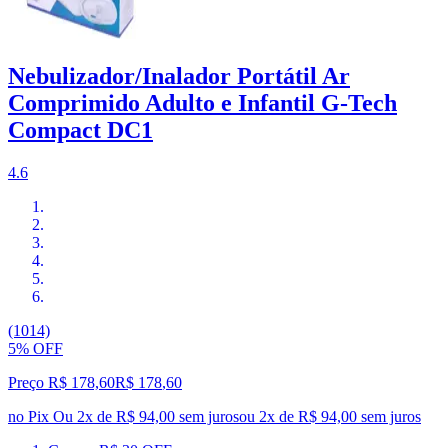
Nebulizador/Inalador Portátil Ar
Comprimido Adulto e Infantil G-Tech
Compact DC1
4.6
(1014)
5% OFF
Preço R$ 178,60
R$
178
,
60
no Pix
Ou 2x de R$ 94,00 sem juros
ou
2
x de
R$ 94,00
sem juros