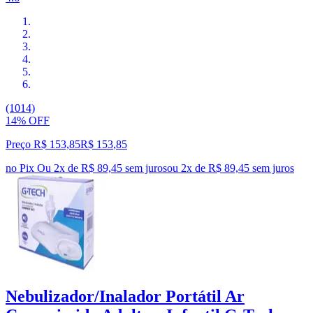
(1014)
14% OFF
Preço R$ 153,85
R$
153
,
85
no Pix
Ou 2x de R$ 89,45 sem juros
ou
2
x de
R$ 89,45
sem juros
Nebulizador/Inalador Portátil Ar