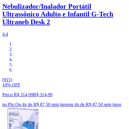
Nebulizador/Inalador Portátil
Ultrassônico Adulto e Infantil G-Tech
Ultraneb Desk 2
4.4
(915)
10% OFF
Preço R$ 314,99
R$
314
,
99
no Pix
Ou 4x de R$ 87,50 sem juros
ou
4
x de
R$ 87,50
sem juros