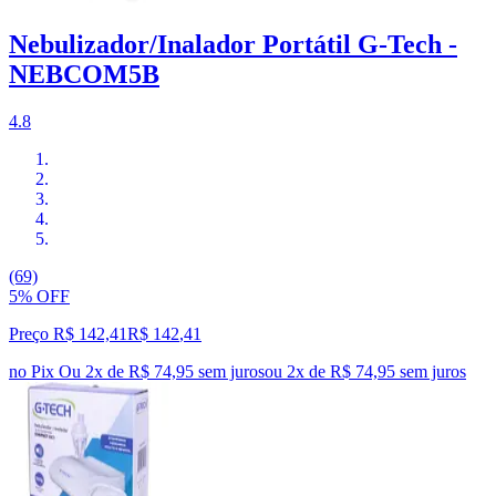
Nebulizador/Inalador Portátil G-Tech -
NEBCOM5B
4.8
(69)
5% OFF
Preço R$ 142,41
R$
142
,
41
no Pix
Ou 2x de R$ 74,95 sem juros
ou
2
x de
R$ 74,95
sem juros