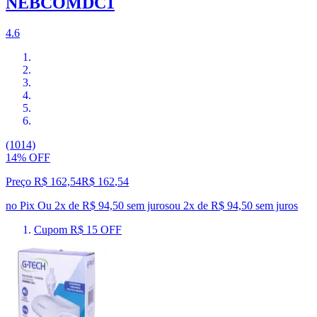
NEBCOMDC1
4.6
(1014)
14% OFF
Preço R$ 162,54
R$
162
,
54
no Pix
Ou 2x de R$ 94,50 sem juros
ou
2
x de
R$ 94,50
sem juros
Cupom R$ 15 OFF