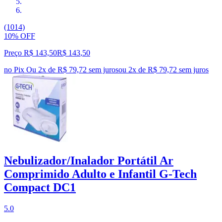
(1014)
10% OFF
Preço R$ 143,50
R$
143
,
50
no Pix
Ou 2x de R$ 79,72 sem juros
ou
2
x de
R$ 79,72
sem juros
Nebulizador/Inalador Portátil Ar
Comprimido Adulto e Infantil G-Tech
Compact DC1
5.0