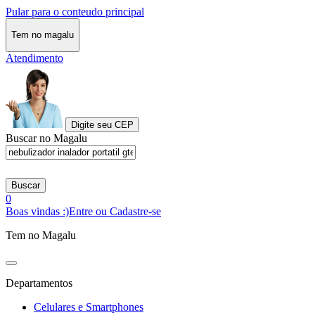
Pular para o conteudo principal
Tem no magalu
Atendimento
Digite seu CEP
Buscar no Magalu
Buscar
0
Boas vindas :)
Entre ou Cadastre-se
Tem no Magalu
Departamentos
Celulares e Smartphones