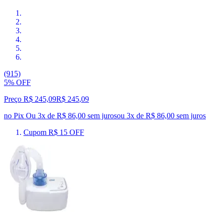
(915)
5% OFF
Preço R$ 245,09
R$
245
,
09
no Pix
Ou 3x de R$ 86,00 sem juros
ou
3
x de
R$ 86,00
sem juros
Cupom R$ 15 OFF