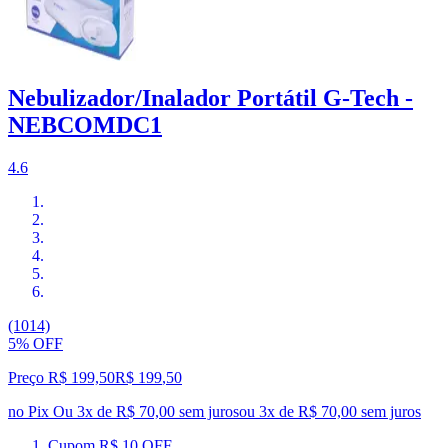
Nebulizador/Inalador Portátil G-Tech -
NEBCOMDC1
4.6
(1014)
5% OFF
Preço R$ 199,50
R$
199
,
50
no Pix
Ou 3x de R$ 70,00 sem juros
ou
3
x de
R$ 70,00
sem juros
Cupom R$ 10 OFF