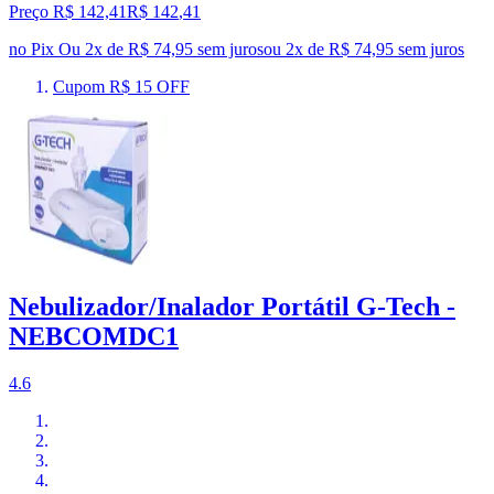
Preço R$ 142,41
R$
142
,
41
no Pix
Ou 2x de R$ 74,95 sem juros
ou
2
x de
R$ 74,95
sem juros
Cupom R$ 15 OFF
Nebulizador/Inalador Portátil G-Tech -
NEBCOMDC1
4.6