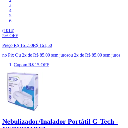
(1014)
5% OFF
Preço R$ 161,50
R$
161
,
50
no Pix
Ou 2x de R$ 85,00 sem juros
ou
2
x de
R$ 85,00
sem juros
Cupom R$ 15 OFF
Nebulizador/Inalador Portátil G-Tech -