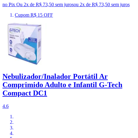
no Pix
Ou 2x de R$ 73,50 sem juros
ou
2
x de
R$ 73,50
sem juros
Cupom R$ 15 OFF
Nebulizador/Inalador Portátil Ar
Comprimido Adulto e Infantil G-Tech
Compact DC1
4.6