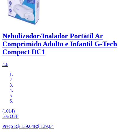
Nebulizador/Inalador Portátil Ar
Comprimido Adulto e Infantil G-Tech
Compact DC1
4.6
(1014)
5% OFF
Preço R$ 139,64
R$
139
,
64