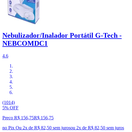
Nebulizador/Inalador Portátil G-Tech -
NEBCOMDC1
4.6
(1014)
5% OFF
Preço R$ 156,75
R$
156
,
75
no Pix
Ou 2x de R$ 82,50 sem juros
ou
2
x de
R$ 82,50
sem juros