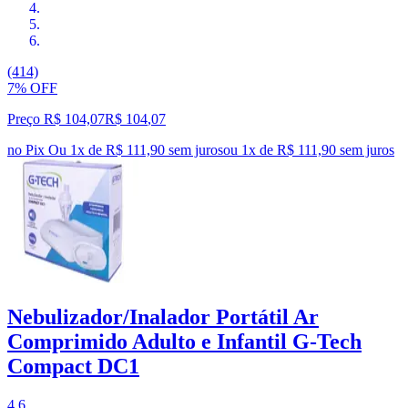
(414)
7% OFF
Preço R$ 104,07
R$
104
,
07
no Pix
Ou 1x de R$ 111,90 sem juros
ou
1
x de
R$ 111,90
sem juros
Nebulizador/Inalador Portátil Ar
Comprimido Adulto e Infantil G-Tech
Compact DC1
4.6