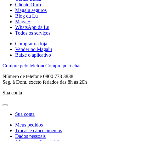
Cliente Ouro
Magalu seguros
Blog da Lu
Maga +
WhatsApp da Lu
Todos os serviços
Comprar na loja
Vender no Magalu
Baixe o aplicativo
Compre pelo telefone
Compre pelo chat
Número de telefone 0800 773 3838
Seg. à Dom. exceto feriados das 8h às 20h
Sua conta
Sua conta
Meus pedidos
Trocas e cancelamentos
Dados pessoais