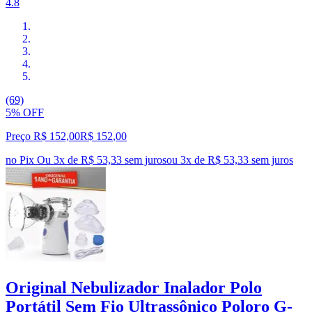
4.8
(69)
5% OFF
Preço R$ 152,00
R$
152
,
00
no Pix
Ou 3x de R$ 53,33 sem juros
ou
3
x de
R$ 53,33
sem juros
Original Nebulizador Inalador Polo
Portátil Sem Fio Ultrassônico Poloro G-