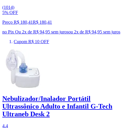
(1014)
5% OFF
Preço R$ 180,41
R$
180
,
41
no Pix
Ou 2x de R$ 94,95 sem juros
ou
2
x de
R$ 94,95
sem juros
Cupom R$ 10 OFF
Nebulizador/Inalador Portátil
Ultrassônico Adulto e Infantil G-Tech
Ultraneb Desk 2
4.4