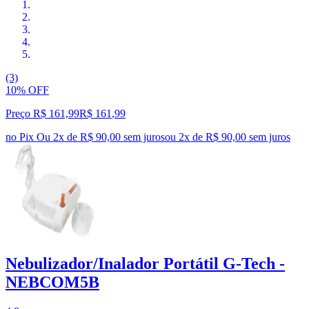
(3)
10% OFF
Preço R$ 161,99
R$
161
,
99
no Pix
Ou 2x de R$ 90,00 sem juros
ou
2
x de
R$ 90,00
sem juros
Nebulizador/Inalador Portátil G-Tech -
NEBCOM5B