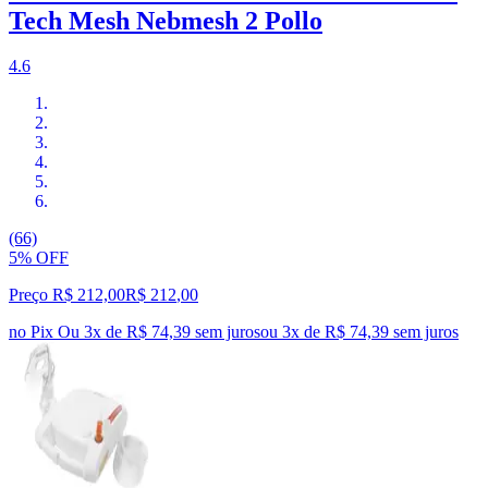
Tech Mesh Nebmesh 2 Pollo
4.6
(66)
5% OFF
Preço R$ 212,00
R$
212
,
00
no Pix
Ou 3x de R$ 74,39 sem juros
ou
3
x de
R$ 74,39
sem juros