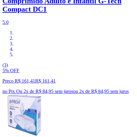
Comprimido Adulto e Infantil G-Tech
Compact DC1
5.0
(3)
5% OFF
Preço R$ 161,41
R$
161
,
41
no Pix
Ou 2x de R$ 84,95 sem juros
ou
2
x de
R$ 84,95
sem juros