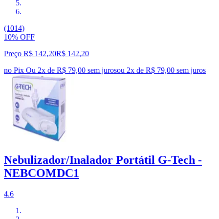
(1014)
10% OFF
Preço R$ 142,20
R$
142
,
20
no Pix
Ou 2x de R$ 79,00 sem juros
ou
2
x de
R$ 79,00
sem juros
Nebulizador/Inalador Portátil G-Tech -
NEBCOMDC1
4.6