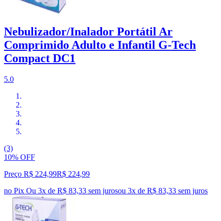
Nebulizador/Inalador Portátil Ar
Comprimido Adulto e Infantil G-Tech
Compact DC1
5.0
(3)
10% OFF
Preço R$ 224,99
R$
224
,
99
no Pix
Ou 3x de R$ 83,33 sem juros
ou
3
x de
R$ 83,33
sem juros