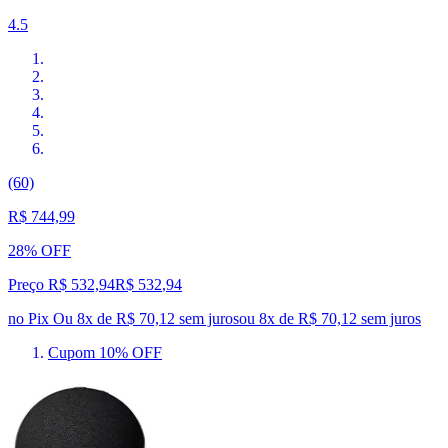
4.5
(60)
R$ 744,99
28% OFF
Preço R$ 532,94
R$
532
,
94
no Pix
Ou 8x de R$ 70,12 sem juros
ou
8
x de
R$ 70,12
sem juros
Cupom 10% OFF