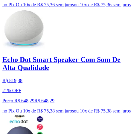
no Pix
Ou 10x de R$ 75,36 sem juros
ou
10
x de
R$ 75,36
sem juros
Echo Dot Smart Speaker Com Som De
Alta Qualidade
R$ 819,38
21% OFF
Preço R$ 648,29
R$
648
,
29
no Pix
Ou 10x de R$ 75,38 sem juros
ou
10
x de
R$ 75,38
sem juros