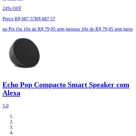
24% OFF
Preço R$ 687,57
R$
687
,
57
no Pix
Ou 10x de R$ 79,95 sem juros
ou
10
x de
R$ 79,95
sem juros
Echo Pop Compacto Smart Speaker com
Alexa
5.0