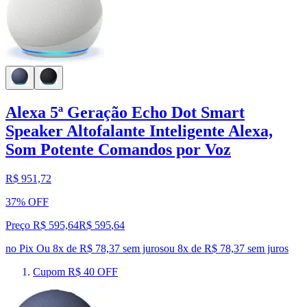
Alexa 5ª Geração Echo Dot Smart
Speaker Altofalante Inteligente Alexa,
Som Potente Comandos por Voz
R$ 951,72
37% OFF
Preço R$ 595,64
R$
595
,
64
no Pix
Ou 8x de R$ 78,37 sem juros
ou
8
x de
R$ 78,37
sem juros
Cupom R$ 40 OFF