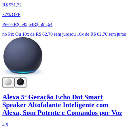
R$ 951,72
37% OFF
Preço R$ 595,64
R$
595
,
64
no Pix
Ou 10x de R$ 62,70 sem juros
ou
10
x de
R$ 62,70
sem juros
Alexa 5ª Geração Echo Dot Smart
Speaker Altofalante Inteligente com
Alexa, Som Potente e Comandos por Voz
4.5