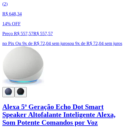
(2)
R$ 648,34
14% OFF
Preço R$ 557,57
R$
557
,
57
no Pix
Ou 9x de R$ 72,04 sem juros
ou
9
x de
R$ 72,04
sem juros
Alexa 5ª Geração Echo Dot Smart
Speaker Altofalante Inteligente Alexa,
Som Potente Comandos por Voz