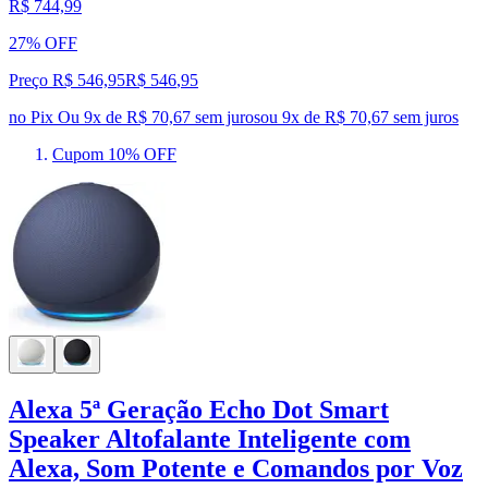
R$ 744,99
27% OFF
Preço R$ 546,95
R$
546
,
95
no Pix
Ou 9x de R$ 70,67 sem juros
ou
9
x de
R$ 70,67
sem juros
Cupom 10% OFF
Alexa 5ª Geração Echo Dot Smart
Speaker Altofalante Inteligente com
Alexa, Som Potente e Comandos por Voz