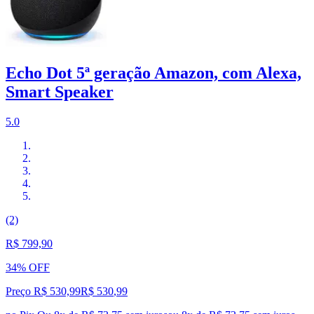
Echo Dot 5ª geração Amazon, com Alexa,
Smart Speaker
5.0
(2)
R$ 799,90
34% OFF
Preço R$ 530,99
R$
530
,
99