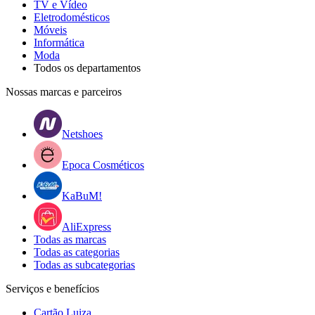
TV e Vídeo
Eletrodomésticos
Móveis
Informática
Moda
Todos os departamentos
Nossas marcas e parceiros
Netshoes
Epoca Cosméticos
KaBuM!
AliExpress
Todas as marcas
Todas as categorias
Todas as subcategorias
Serviços e benefícios
Cartão Luiza