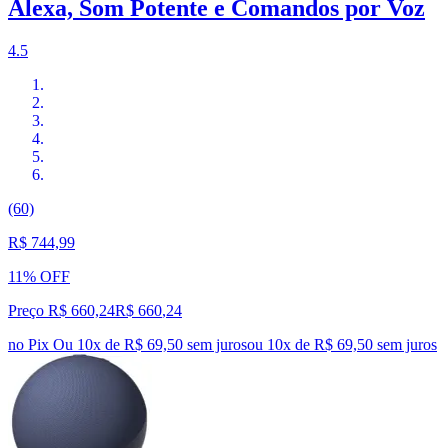
Alexa, Som Potente e Comandos por Voz
4.5
(60)
R$ 744,99
11% OFF
Preço R$ 660,24
R$
660
,
24
no Pix
Ou 10x de R$ 69,50 sem juros
ou
10
x de
R$ 69,50
sem juros