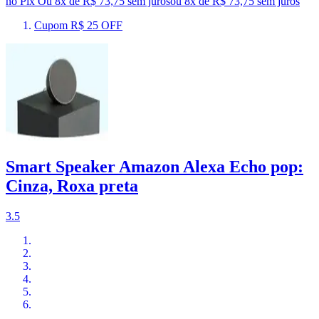
no Pix
Ou 8x de R$ 73,75 sem juros
ou
8
x de
R$ 73,75
sem juros
Cupom R$ 25 OFF
Smart Speaker Amazon Alexa Echo pop:
Cinza, Roxa preta
3.5