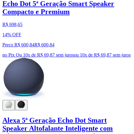
Echo Dot 5ª Geração Smart Speaker
Compacto e Premium
R$ 698,65
14% OFF
Preço R$ 600,84
R$
600
,
84
no Pix
Ou 10x de R$ 69,87 sem juros
ou
10
x de
R$ 69,87
sem juros
Alexa 5ª Geração Echo Dot Smart
Speaker Altofalante Inteligente com