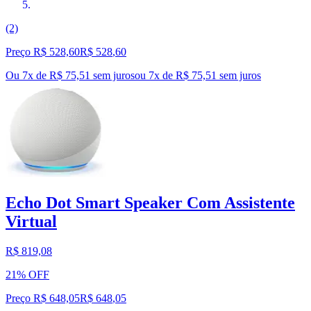
(2)
Preço R$ 528,60
R$
528
,
60
Ou 7x de R$ 75,51 sem juros
ou
7
x de
R$ 75,51
sem juros
Echo Dot Smart Speaker Com Assistente
Virtual
R$ 819,08
21% OFF
Preço R$ 648,05
R$
648
,
05