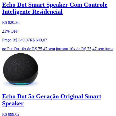
Echo Dot Smart Speaker Com Controle
Inteligente Residencial
R$ 820,36
21% OFF
Preço R$ 649,07
R$
649
,
07
no Pix
Ou 10x de R$ 75,47 sem juros
ou
10
x de
R$ 75,47
sem juros
Echo Dot 5a Geração Original Smart
Speaker
R$ 899,02