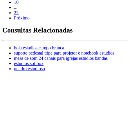
10
...
25
Próximo
Consultas Relacionadas
bola estadios campo branca
suporte pedestal tripe para projetor e notebook estudios
mesa de som 24 canais para igrejas estudios bandas
estudios softbox
quadro estudioso