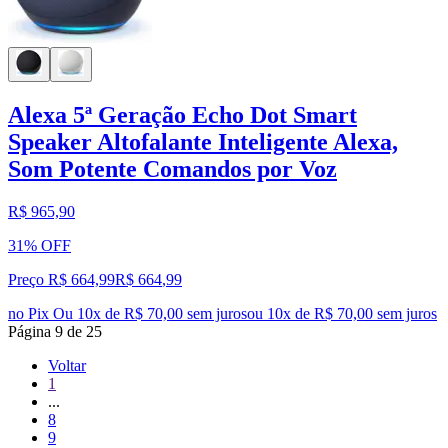
Alexa 5ª Geração Echo Dot Smart
Speaker Altofalante Inteligente Alexa,
Som Potente Comandos por Voz
R$ 965,90
31% OFF
Preço R$ 664,99
R$
664
,
99
no Pix
Ou 10x de R$ 70,00 sem juros
ou
10
x de
R$ 70,00
sem juros
Página
9
de
25
Voltar
1
...
8
9