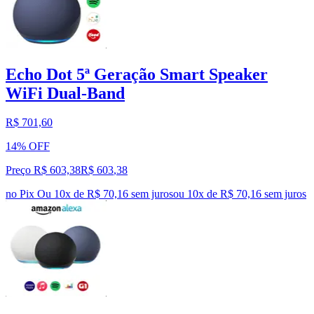
Echo Dot 5ª Geração Smart Speaker
WiFi Dual-Band
R$ 701,60
14% OFF
Preço R$ 603,38
R$
603
,
38
no Pix
Ou 10x de R$ 70,16 sem juros
ou
10
x de
R$ 70,16
sem juros