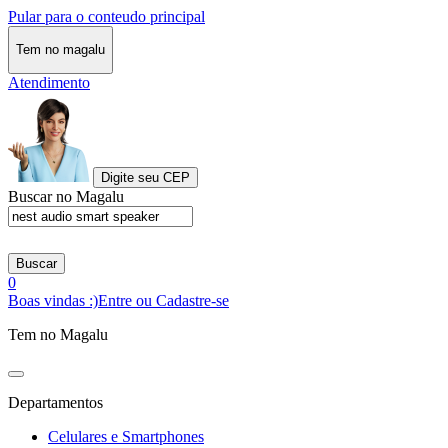
Pular para o conteudo principal
Tem no magalu
Atendimento
Digite seu CEP
Buscar no Magalu
Buscar
0
Boas vindas :)
Entre ou Cadastre-se
Tem no Magalu
Departamentos
Celulares e Smartphones