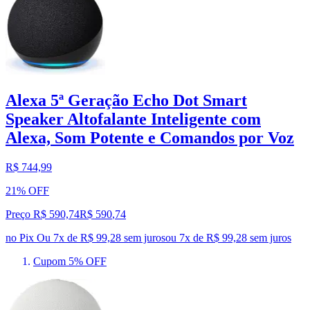
Alexa 5ª Geração Echo Dot Smart
Speaker Altofalante Inteligente com
Alexa, Som Potente e Comandos por Voz
R$ 744,99
21% OFF
Preço R$ 590,74
R$
590
,
74
no Pix
Ou 7x de R$ 99,28 sem juros
ou
7
x de
R$ 99,28
sem juros
Cupom 5% OFF