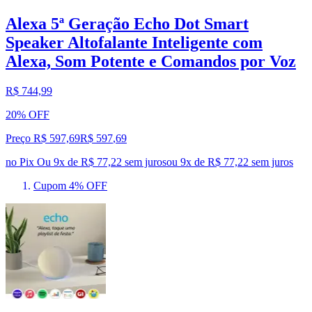
Alexa 5ª Geração Echo Dot Smart
Speaker Altofalante Inteligente com
Alexa, Som Potente e Comandos por Voz
R$ 744,99
20% OFF
Preço R$ 597,69
R$
597
,
69
no Pix
Ou 9x de R$ 77,22 sem juros
ou
9
x de
R$ 77,22
sem juros
Cupom 4% OFF