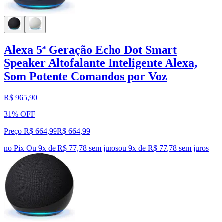
Alexa 5ª Geração Echo Dot Smart
Speaker Altofalante Inteligente Alexa,
Som Potente Comandos por Voz
R$ 965,90
31% OFF
Preço R$ 664,99
R$
664
,
99
no Pix
Ou 9x de R$ 77,78 sem juros
ou
9
x de
R$ 77,78
sem juros