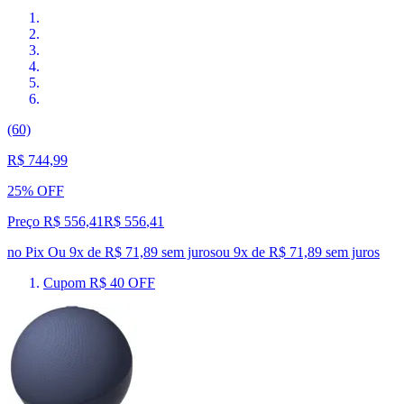
(60)
R$ 744,99
25% OFF
Preço R$ 556,41
R$
556
,
41
no Pix
Ou 9x de R$ 71,89 sem juros
ou
9
x de
R$ 71,89
sem juros
Cupom R$ 40 OFF