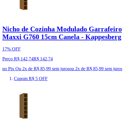
Nicho de Cozinha Modulado Garrafeiro
Maxxi G760 15cm Canela - Kappesberg
17% OFF
Preço R$ 142,74
R$
142
,
74
no Pix
Ou 2x de R$ 85,99 sem juros
ou
2
x de
R$ 85,99
sem juros
Cupom R$ 5 OFF