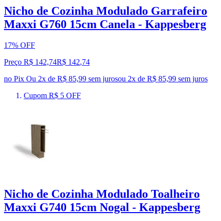
Nicho de Cozinha Modulado Garrafeiro
Maxxi G760 15cm Canela - Kappesberg
17% OFF
Preço R$ 142,74
R$
142
,
74
no Pix
Ou 2x de R$ 85,99 sem juros
ou
2
x de
R$ 85,99
sem juros
Cupom R$ 5 OFF
Nicho de Cozinha Modulado Toalheiro
Maxxi G740 15cm Nogal - Kappesberg