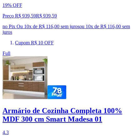
19% OFF
Preço R$ 939,59
R$
939
,
59
no Pix
Ou 10x de R$ 116,00 sem juros
ou
10
x de
R$ 116,00
sem
juros
Cupom R$ 10 OFF
Full
Armário de Cozinha Completa 100%
MDF 300 cm Smart Madesa 01
4.3