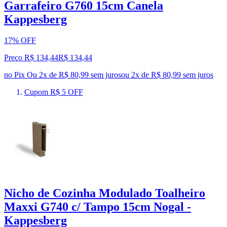
Garrafeiro G760 15cm Canela
Kappesberg
17% OFF
Preço R$ 134,44
R$
134
,
44
no Pix
Ou 2x de R$ 80,99 sem juros
ou
2
x de
R$ 80,99
sem juros
Cupom R$ 5 OFF
Nicho de Cozinha Modulado Toalheiro
Maxxi G740 c/ Tampo 15cm Nogal -
Kappesberg