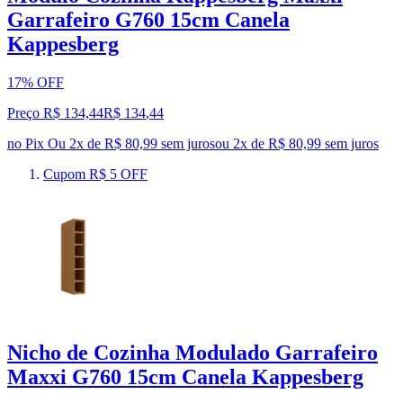
Garrafeiro G760 15cm Canela
Kappesberg
17% OFF
Preço R$ 134,44
R$
134
,
44
no Pix
Ou 2x de R$ 80,99 sem juros
ou
2
x de
R$ 80,99
sem juros
Cupom R$ 5 OFF
Nicho de Cozinha Modulado Garrafeiro
Maxxi G760 15cm Canela Kappesberg