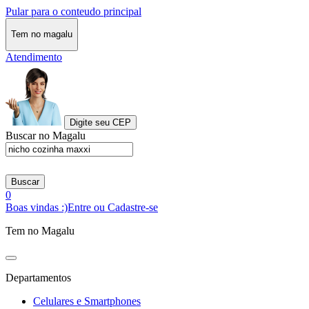
Pular para o conteudo principal
Tem no magalu
Atendimento
Digite seu CEP
Buscar no Magalu
Buscar
0
Boas vindas :)
Entre ou Cadastre-se
Tem no Magalu
Departamentos
Celulares e Smartphones