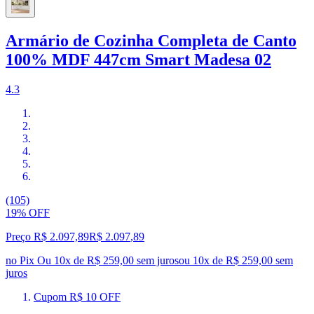
Armário de Cozinha Completa de Canto
100% MDF 447cm Smart Madesa 02
4.3
(105)
19% OFF
Preço R$ 2.097,89
R$
2.097
,
89
no Pix
Ou 10x de R$ 259,00 sem juros
ou
10
x de
R$ 259,00
sem
juros
Cupom R$ 10 OFF