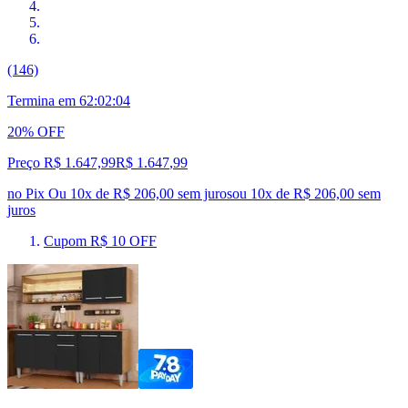
(146)
Termina em
62:02:03
20% OFF
Preço R$ 1.647,99
R$
1.647
,
99
no Pix
Ou 10x de R$ 206,00 sem juros
ou
10
x de
R$ 206,00
sem
juros
Cupom R$ 10 OFF