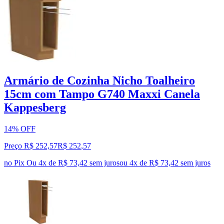
Armário de Cozinha Nicho Toalheiro
15cm com Tampo G740 Maxxi Canela
Kappesberg
14% OFF
Preço R$ 252,57
R$
252
,
57
no Pix
Ou 4x de R$ 73,42 sem juros
ou
4
x de
R$ 73,42
sem juros