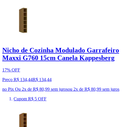
Nicho de Cozinha Modulado Garrafeiro
Maxxi G760 15cm Canela Kappesberg
17% OFF
Preço R$ 134,44
R$
134
,
44
no Pix
Ou 2x de R$ 80,99 sem juros
ou
2
x de
R$ 80,99
sem juros
Cupom R$ 5 OFF