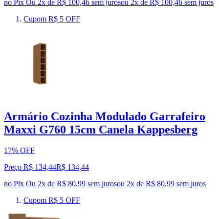
no Pix
Ou 2x de R$ 100,46 sem juros
ou
2
x de
R$ 100,46
sem juros
Cupom R$ 5 OFF
Armário Cozinha Modulado Garrafeiro
Maxxi G760 15cm Canela Kappesberg
17% OFF
Preço R$ 134,44
R$
134
,
44
no Pix
Ou 2x de R$ 80,99 sem juros
ou
2
x de
R$ 80,99
sem juros
Cupom R$ 5 OFF