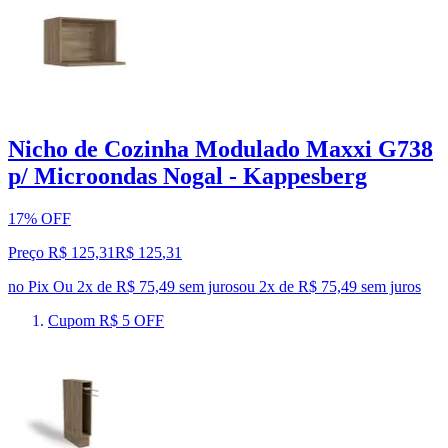
Nicho de Cozinha Modulado Maxxi G738
p/ Microondas Nogal - Kappesberg
17% OFF
Preço R$ 125,31
R$
125
,
31
no Pix
Ou 2x de R$ 75,49 sem juros
ou
2
x de
R$ 75,49
sem juros
Cupom R$ 5 OFF