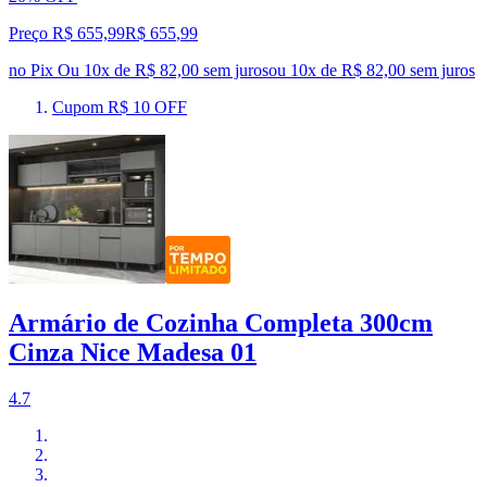
Preço R$ 655,99
R$
655
,
99
no Pix
Ou 10x de R$ 82,00 sem juros
ou
10
x de
R$ 82,00
sem juros
Cupom R$ 10 OFF
Armário de Cozinha Completa 300cm
Cinza Nice Madesa 01
4.7