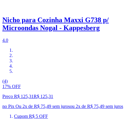
Nicho para Cozinha Maxxi G738 p/
Microondas Nogal - Kappesberg
4.0
(4)
17% OFF
Preço R$ 125,31
R$
125
,
31
no Pix
Ou 2x de R$ 75,49 sem juros
ou
2
x de
R$ 75,49
sem juros
Cupom R$ 5 OFF