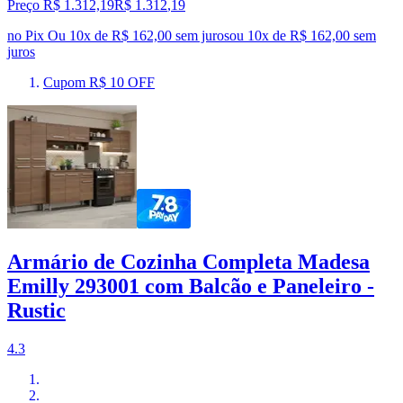
Preço R$ 1.312,19
R$
1.312
,
19
no Pix
Ou 10x de R$ 162,00 sem juros
ou
10
x de
R$ 162,00
sem
juros
Cupom R$ 10 OFF
Armário de Cozinha Completa Madesa
Emilly 293001 com Balcão e Paneleiro -
Rustic
4.3