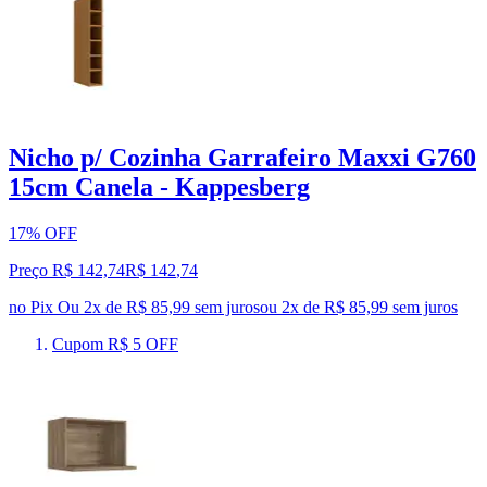
Nicho p/ Cozinha Garrafeiro Maxxi G760
15cm Canela - Kappesberg
17% OFF
Preço R$ 142,74
R$
142
,
74
no Pix
Ou 2x de R$ 85,99 sem juros
ou
2
x de
R$ 85,99
sem juros
Cupom R$ 5 OFF