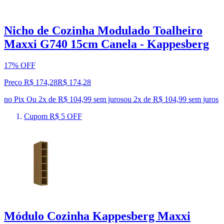
Nicho de Cozinha Modulado Toalheiro
Maxxi G740 15cm Canela - Kappesberg
17% OFF
Preço R$ 174,28
R$
174
,
28
no Pix
Ou 2x de R$ 104,99 sem juros
ou
2
x de
R$ 104,99
sem juros
Cupom R$ 5 OFF
Módulo Cozinha Kappesberg Maxxi