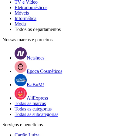
TV e Vídeo
Eletrodomésticos
Móveis
Informática
Moda
Todos os departamentos
Nossas marcas e parceiros
Netshoes
Epoca Cosméticos
KaBuM!
AliExpress
Todas as marcas
Todas as categorias
Todas as subcategorias
Serviços e benefícios
Cartão Luiza