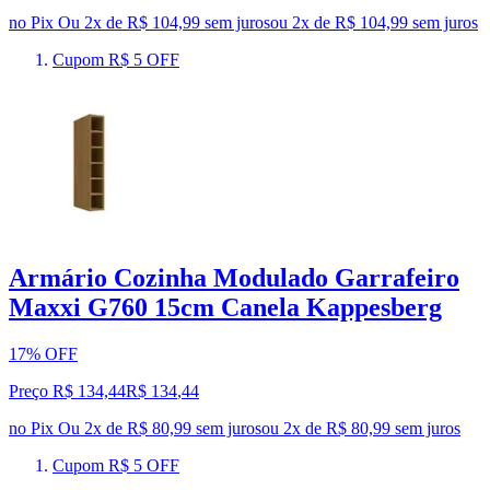
no Pix
Ou 2x de R$ 104,99 sem juros
ou
2
x de
R$ 104,99
sem juros
Cupom R$ 5 OFF
Armário Cozinha Modulado Garrafeiro
Maxxi G760 15cm Canela Kappesberg
17% OFF
Preço R$ 134,44
R$
134
,
44
no Pix
Ou 2x de R$ 80,99 sem juros
ou
2
x de
R$ 80,99
sem juros
Cupom R$ 5 OFF