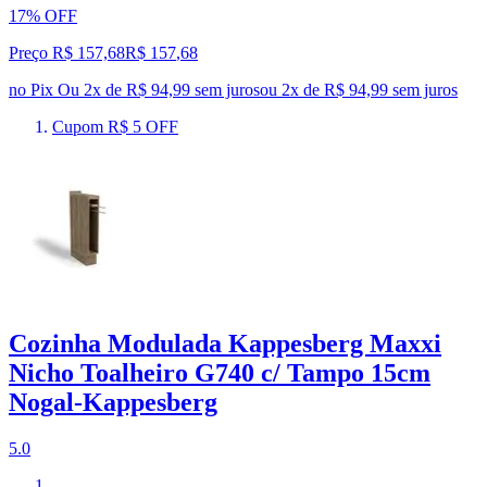
17% OFF
Preço R$ 157,68
R$
157
,
68
no Pix
Ou 2x de R$ 94,99 sem juros
ou
2
x de
R$ 94,99
sem juros
Cupom R$ 5 OFF
Cozinha Modulada Kappesberg Maxxi
Nicho Toalheiro G740 c/ Tampo 15cm
Nogal-Kappesberg
5.0