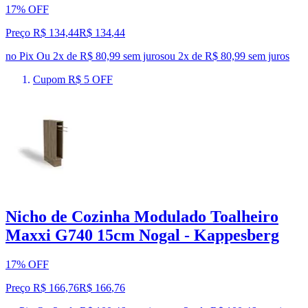
17% OFF
Preço R$ 134,44
R$
134
,
44
no Pix
Ou 2x de R$ 80,99 sem juros
ou
2
x de
R$ 80,99
sem juros
Cupom R$ 5 OFF
Nicho de Cozinha Modulado Toalheiro
Maxxi G740 15cm Nogal - Kappesberg
17% OFF
Preço R$ 166,76
R$
166
,
76