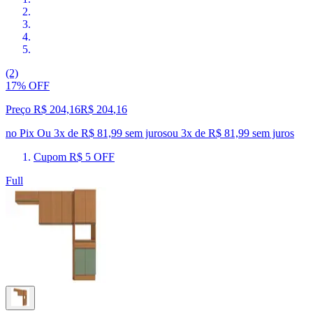
(2)
17% OFF
Preço R$ 204,16
R$
204
,
16
no Pix
Ou 3x de R$ 81,99 sem juros
ou
3
x de
R$ 81,99
sem juros
Cupom R$ 5 OFF
Full