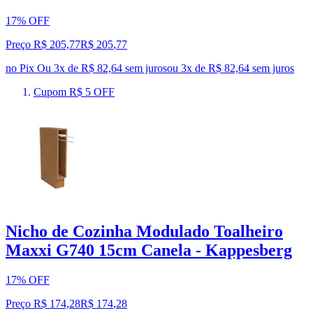
17% OFF
Preço R$ 205,77
R$
205
,
77
no Pix
Ou 3x de R$ 82,64 sem juros
ou
3
x de
R$ 82,64
sem juros
Cupom R$ 5 OFF
Nicho de Cozinha Modulado Toalheiro
Maxxi G740 15cm Canela - Kappesberg
17% OFF
Preço R$ 174,28
R$
174
,
28