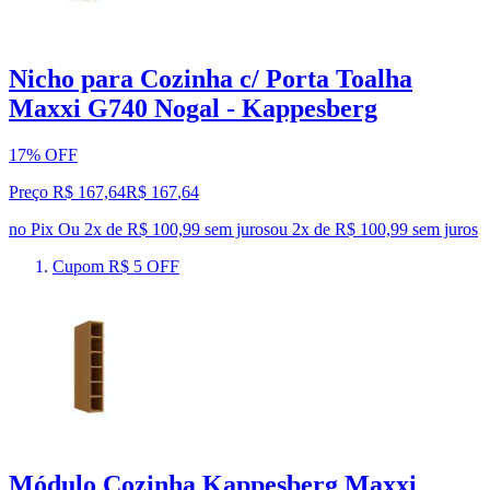
Nicho para Cozinha c/ Porta Toalha
Maxxi G740 Nogal - Kappesberg
17% OFF
Preço R$ 167,64
R$
167
,
64
no Pix
Ou 2x de R$ 100,99 sem juros
ou
2
x de
R$ 100,99
sem juros
Cupom R$ 5 OFF
Módulo Cozinha Kappesberg Maxxi