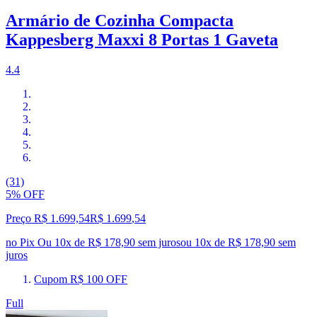
Armário de Cozinha Compacta
Kappesberg Maxxi 8 Portas 1 Gaveta
4.4
(31)
5% OFF
Preço R$ 1.699,54
R$
1.699
,
54
no Pix
Ou 10x de R$ 178,90 sem juros
ou
10
x de
R$ 178,90
sem
juros
Cupom R$ 100 OFF
Full