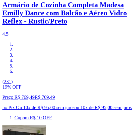
Armário de Cozinha Completa Madesa
Emilly Dance com Balcão e Aéreo Vidro
Reflex - Rustic/Preto
4.5
(231)
19% OFF
Preço R$ 769,49
R$
769
,
49
no Pix
Ou 10x de R$ 95,00 sem juros
ou
10
x de
R$ 95,00
sem juros
Cupom R$ 10 OFF