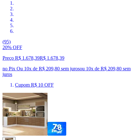
(95)
20% OFF
Preço R$ 1.678,39
R$
1.678
,
39
no Pix
Ou 10x de R$ 209,80 sem juros
ou
10
x de
R$ 209,80
sem
juros
Cupom R$ 10 OFF