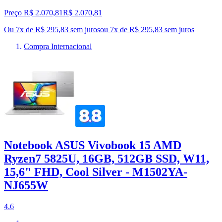
Preço R$ 2.070,81
R$
2.070
,
81
Ou 7x de R$ 295,83 sem juros
ou
7
x de
R$ 295,83
sem juros
Compra Internacional
Notebook ASUS Vivobook 15 AMD
Ryzen7 5825U, 16GB, 512GB SSD, W11,
15,6" FHD, Cool Silver - M1502YA-
NJ655W
4.6