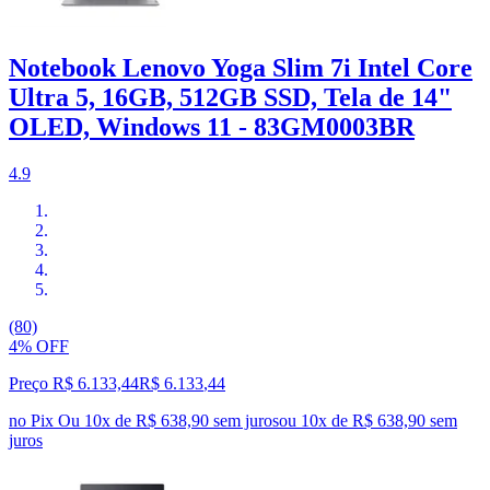
Notebook Lenovo Yoga Slim 7i Intel Core
Ultra 5, 16GB, 512GB SSD, Tela de 14"
OLED, Windows 11 - 83GM0003BR
4.9
(80)
4% OFF
Preço R$ 6.133,44
R$
6.133
,
44
no Pix
Ou 10x de R$ 638,90 sem juros
ou
10
x de
R$ 638,90
sem
juros