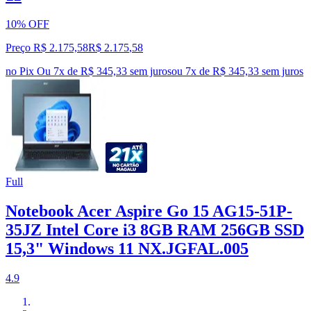
10% OFF
Preço R$ 2.175,58
R$
2.175
,
58
no Pix
Ou 7x de R$ 345,33 sem juros
ou
7
x de
R$ 345,33
sem juros
Full
Notebook Acer Aspire Go 15 AG15-51P-
35JZ Intel Core i3 8GB RAM 256GB SSD
15,3" Windows 11 NX.JGFAL.005
4.9