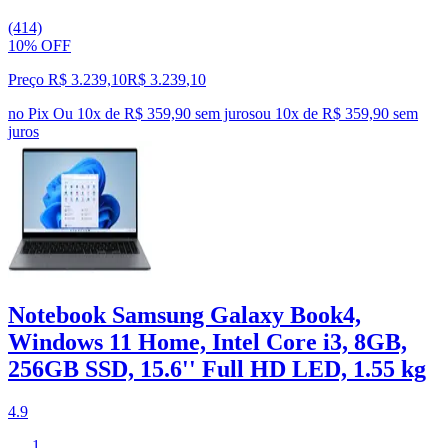
(414)
10% OFF
Preço R$ 3.239,10
R$
3.239
,
10
no Pix
Ou 10x de R$ 359,90 sem juros
ou
10
x de
R$ 359,90
sem
juros
Notebook Samsung Galaxy Book4,
Windows 11 Home, Intel Core i3, 8GB,
256GB SSD, 15.6'' Full HD LED, 1.55 kg
4.9