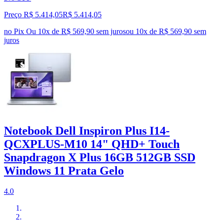
Preço R$ 5.414,05
R$
5.414
,
05
no Pix
Ou 10x de R$ 569,90 sem juros
ou
10
x de
R$ 569,90
sem
juros
Notebook Dell Inspiron Plus I14-
QCXPLUS-M10 14" QHD+ Touch
Snapdragon X Plus 16GB 512GB SSD
Windows 11 Prata Gelo
4.0