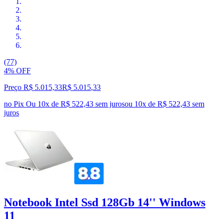
(77)
4% OFF
Preço R$ 5.015,33
R$
5.015
,
33
no Pix
Ou 10x de R$ 522,43 sem juros
ou
10
x de
R$ 522,43
sem
juros
Notebook Intel Ssd 128Gb 14'' Windows
11