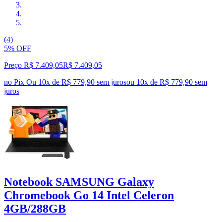
(4)
5% OFF
Preço R$ 7.409,05
R$
7.409
,
05
no Pix
Ou 10x de R$ 779,90 sem juros
ou
10
x de
R$ 779,90
sem
juros
Notebook SAMSUNG Galaxy
Chromebook Go 14 Intel Celeron
4GB/288GB