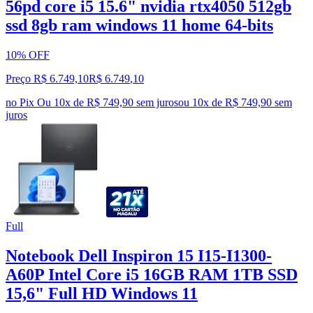
56pd core i5 15.6" nvidia rtx4050 512gb
ssd 8gb ram windows 11 home 64-bits
10% OFF
Preço R$ 6.749,10
R$
6.749
,
10
no Pix
Ou 10x de R$ 749,90 sem juros
ou
10
x de
R$ 749,90
sem
juros
Full
Notebook Dell Inspiron 15 I15-I1300-
A60P Intel Core i5 16GB RAM 1TB SSD
15,6" Full HD Windows 11