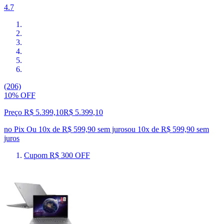
4.7
(206)
10% OFF
Preço R$ 5.399,10
R$
5.399
,
10
no Pix
Ou 10x de R$ 599,90 sem juros
ou
10
x de
R$ 599,90
sem
juros
Cupom R$ 300 OFF