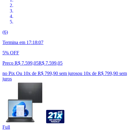
(6)
Termina em
17:18:06
5% OFF
Preço R$ 7.599,05
R$
7.599
,
05
no Pix
Ou 10x de R$ 799,90 sem juros
ou
10
x de
R$ 799,90
sem
juros
Full