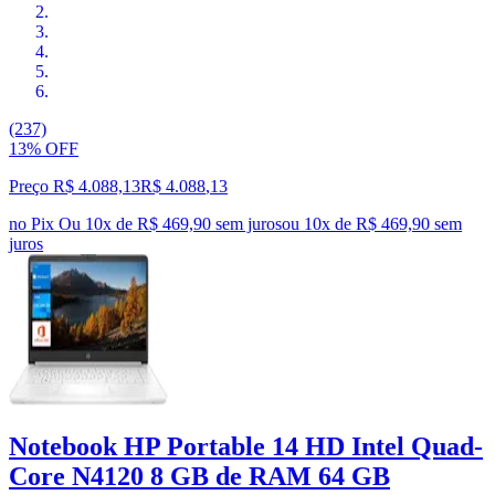
(237)
13% OFF
Preço R$ 4.088,13
R$
4.088
,
13
no Pix
Ou 10x de R$ 469,90 sem juros
ou
10
x de
R$ 469,90
sem
juros
Notebook HP Portable 14 HD Intel Quad-
Core N4120 8 GB de RAM 64 GB