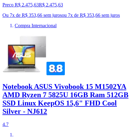
Preço R$ 2.475,63
R$
2.475
,
63
Ou 7x de R$ 353,66 sem juros
ou
7
x de
R$ 353,66
sem juros
Compra Internacional
Notebook ASUS Vivobook 15 M1502YA
AMD Ryzen 7 5825U 16GB Ram 512GB
SSD Linux KeepOS 15,6" FHD Cool
Silver - NJ612
4.7