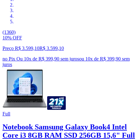
(1360)
10% OFF
Preço R$ 3.599,10
R$
3.599
,
10
no Pix
Ou 10x de R$ 399,90 sem juros
ou
10
x de
R$ 399,90
sem
juros
Full
Notebook Samsung Galaxy Book4 Intel
Core i3 8GB RAM SSD 256GB 15,6" Full