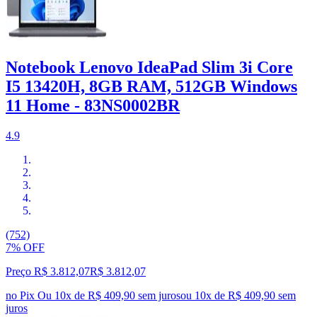
Notebook Lenovo IdeaPad Slim 3i Core
I5 13420H, 8GB RAM, 512GB Windows
11 Home - 83NS0002BR
4.9
(752)
7% OFF
Preço R$ 3.812,07
R$
3.812
,
07
no Pix
Ou 10x de R$ 409,90 sem juros
ou
10
x de
R$ 409,90
sem
juros