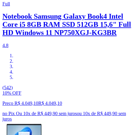
Full
Notebook Samsung Galaxy Book4 Intel
Core i5 8GB RAM SSD 512GB 15,6" Full
HD Windows 11 NP750XGJ-KG3BR
4.8
(542)
10% OFF
Preço R$ 4.049,10
R$
4.049
,
10
no Pix
Ou 10x de R$ 449,90 sem juros
ou
10
x de
R$ 449,90
sem
juros