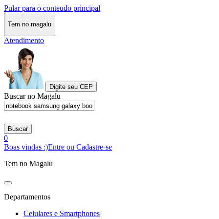
Pular para o conteudo principal
Tem no magalu
Atendimento
Digite seu CEP
Buscar no Magalu
Buscar
0
Boas vindas :)
Entre ou Cadastre-se
Tem no Magalu
Departamentos
Celulares e Smartphones