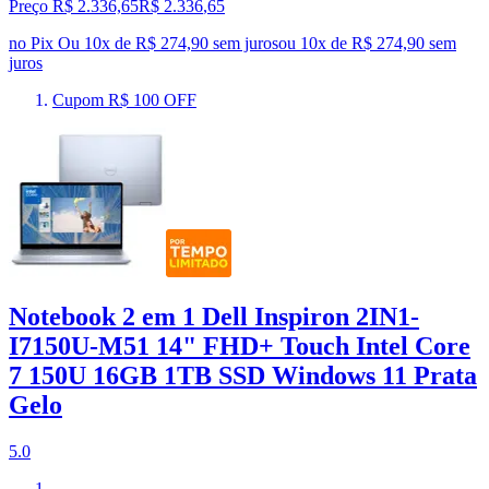
Preço R$ 2.336,65
R$
2.336
,
65
no Pix
Ou 10x de R$ 274,90 sem juros
ou
10
x de
R$ 274,90
sem
juros
Cupom R$ 100 OFF
Notebook 2 em 1 Dell Inspiron 2IN1-
I7150U-M51 14" FHD+ Touch Intel Core
7 150U 16GB 1TB SSD Windows 11 Prata
Gelo
5.0