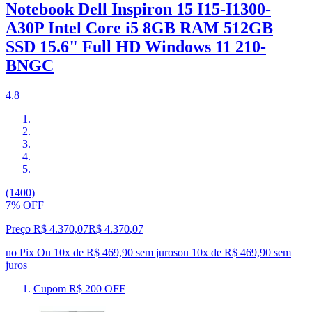
Notebook Dell Inspiron 15 I15-I1300-
A30P Intel Core i5 8GB RAM 512GB
SSD 15.6" Full HD Windows 11 210-
BNGC
4.8
(1400)
7% OFF
Preço R$ 4.370,07
R$
4.370
,
07
no Pix
Ou 10x de R$ 469,90 sem juros
ou
10
x de
R$ 469,90
sem
juros
Cupom R$ 200 OFF