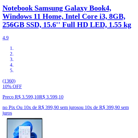
Notebook Samsung Galaxy Book4,
Windows 11 Home, Intel Core i3, 8GB,
256GB SSD, 15.6'' Full HD LED, 1.55 kg
4.9
(1360)
10% OFF
Preço R$ 3.599,10
R$
3.599
,
10
no Pix
Ou 10x de R$ 399,90 sem juros
ou
10
x de
R$ 399,90
sem
juros