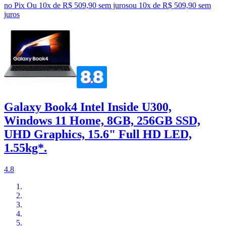
no Pix
Ou 10x de R$ 509,90 sem juros
ou
10
x de
R$ 509,90
sem
juros
Galaxy Book4 Intel Inside U300,
Windows 11 Home, 8GB, 256GB SSD,
UHD Graphics, 15.6" Full HD LED,
1.55kg*.
4.8