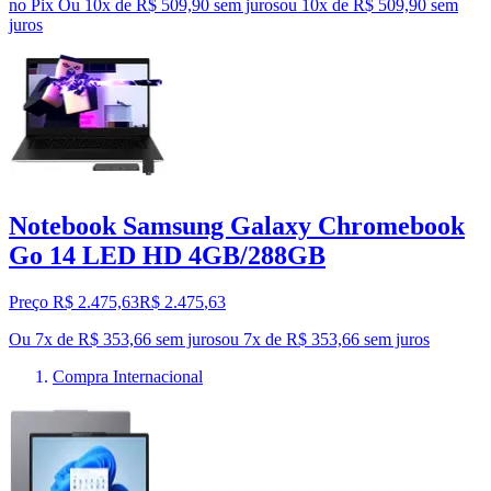
no Pix
Ou 10x de R$ 509,90 sem juros
ou
10
x de
R$ 509,90
sem
juros
Notebook Samsung Galaxy Chromebook
Go 14 LED HD 4GB/288GB
Preço R$ 2.475,63
R$
2.475
,
63
Ou 7x de R$ 353,66 sem juros
ou
7
x de
R$ 353,66
sem juros
Compra Internacional