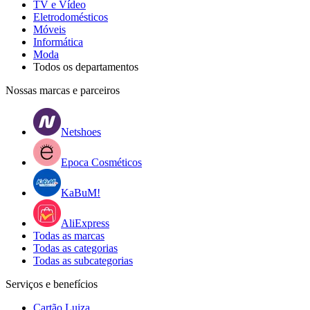
TV e Vídeo
Eletrodomésticos
Móveis
Informática
Moda
Todos os departamentos
Nossas marcas e parceiros
Netshoes
Epoca Cosméticos
KaBuM!
AliExpress
Todas as marcas
Todas as categorias
Todas as subcategorias
Serviços e benefícios
Cartão Luiza