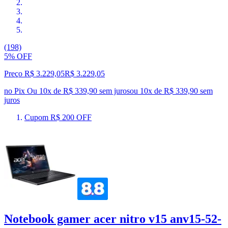
(198)
5% OFF
Preço R$ 3.229,05
R$
3.229
,
05
no Pix
Ou 10x de R$ 339,90 sem juros
ou
10
x de
R$ 339,90
sem
juros
Cupom R$ 200 OFF
Notebook gamer acer nitro v15 anv15-52-