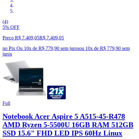
(4)
5% OFF
Preço R$ 7.409,05
R$
7.409
,
05
no Pix
Ou 10x de R$ 779,90 sem juros
ou
10
x de
R$ 779,90
sem
juros
Full
Notebook Acer Aspire 5 A515-45-R478
AMD Ryzen 5-5500U 16GB RAM 512GB
SSD 15.6" FHD LED IPS 60Hz Linux