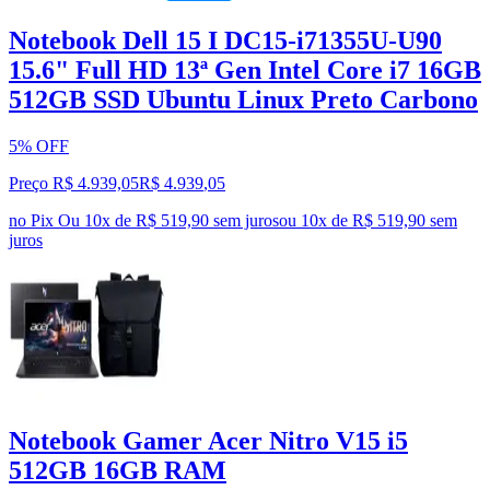
Notebook Dell 15 I DC15-i71355U-U90
15.6" Full HD 13ª Gen Intel Core i7 16GB
512GB SSD Ubuntu Linux Preto Carbono
5% OFF
Preço R$ 4.939,05
R$
4.939
,
05
no Pix
Ou 10x de R$ 519,90 sem juros
ou
10
x de
R$ 519,90
sem
juros
Notebook Gamer Acer Nitro V15 i5
512GB 16GB RAM