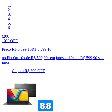
(206)
10% OFF
Preço R$ 5.399,10
R$
5.399
,
10
no Pix
Ou 10x de R$ 599,90 sem juros
ou
10
x de
R$ 599,90
sem
juros
Cupom R$ 300 OFF