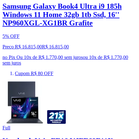
Samsung Galaxy Book4 Ultra i9 185h
Windows 11 Home 32gb 1tb Ssd, 16''
NP960XGL-XG1BR Grafite
5% OFF
Preço R$ 16.815,00
R$
16.815
,
00
no Pix
Ou 10x de R$ 1.770,00 sem juros
ou
10
x de
R$ 1.770,00
sem juros
Cupom R$ 80 OFF
Full