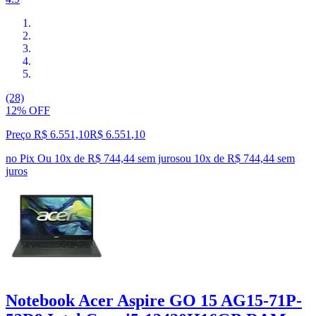
(28)
12% OFF
Preço R$ 6.551,10
R$
6.551
,
10
no Pix
Ou 10x de R$ 744,44 sem juros
ou
10
x de
R$ 744,44
sem
juros
Notebook Acer Aspire GO 15 AG15-71P-