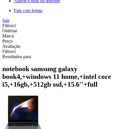
Alterar e-mail ou telefone
Fale com lojista
Sair
Filtros
1
Ordenar
Marca
Preço
Avaliação
Filtros
1
Resultados para
notebook samsung galaxy
book4,+windows 11 home,+intel core
i5,+16gb,+512gb ssd,+15.6''+full