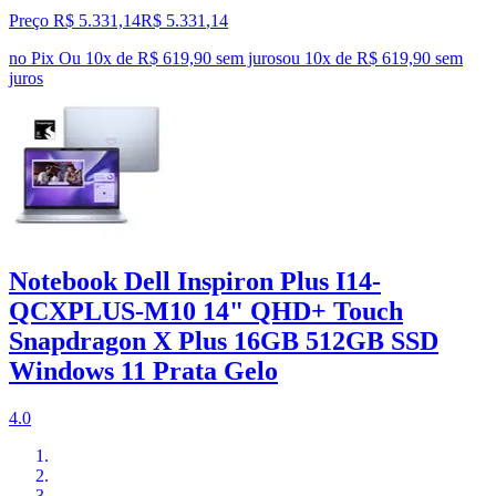
Preço R$ 5.331,14
R$
5.331
,
14
no Pix
Ou 10x de R$ 619,90 sem juros
ou
10
x de
R$ 619,90
sem
juros
Notebook Dell Inspiron Plus I14-
QCXPLUS-M10 14" QHD+ Touch
Snapdragon X Plus 16GB 512GB SSD
Windows 11 Prata Gelo
4.0