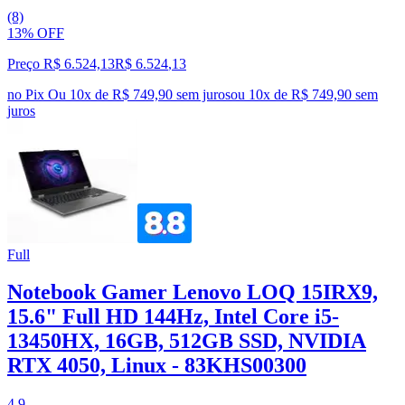
(8)
13% OFF
Preço R$ 6.524,13
R$
6.524
,
13
no Pix
Ou 10x de R$ 749,90 sem juros
ou
10
x de
R$ 749,90
sem
juros
Full
Notebook Gamer Lenovo LOQ 15IRX9,
15.6" Full HD 144Hz, Intel Core i5-
13450HX, 16GB, 512GB SSD, NVIDIA
RTX 4050, Linux - 83KHS00300
4.9