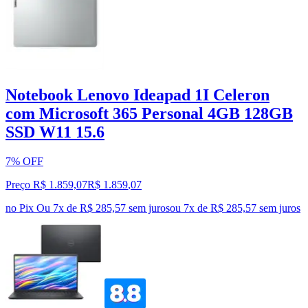
Notebook Lenovo Ideapad 1I Celeron
com Microsoft 365 Personal 4GB 128GB
SSD W11 15.6
7% OFF
Preço R$ 1.859,07
R$
1.859
,
07
no Pix
Ou 7x de R$ 285,57 sem juros
ou
7
x de
R$ 285,57
sem juros