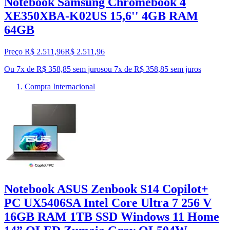
Notebook Samsung Chromebook 4
XE350XBA-K02US 15,6'' 4GB RAM
64GB
Preço R$ 2.511,96
R$
2.511
,
96
Ou 7x de R$ 358,85 sem juros
ou
7
x de
R$ 358,85
sem juros
Compra Internacional
Notebook ASUS Zenbook S14 Copilot+
PC UX5406SA Intel Core Ultra 7 256 V
16GB RAM 1TB SSD Windows 11 Home