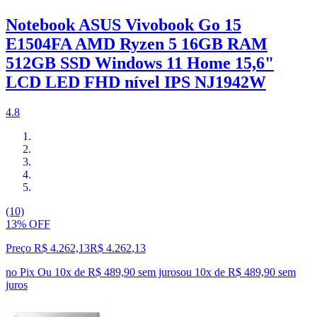
Notebook ASUS Vivobook Go 15
E1504FA AMD Ryzen 5 16GB RAM
512GB SSD Windows 11 Home 15,6"
LCD LED FHD nível IPS NJ1942W
4.8
(10)
13% OFF
Preço R$ 4.262,13
R$
4.262
,
13
no Pix
Ou 10x de R$ 489,90 sem juros
ou
10
x de
R$ 489,90
sem
juros