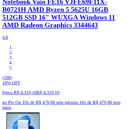
Notebook Vaio FE16 VJFE69F11X-
B0721H AMD Ryzen 5 5625U 16GB
512GB SSD 16" WUXGA Windows 11
AMD Radeon Graphics 3344643
4.8
(198)
10% OFF
Preço R$ 4.319,10
R$
4.319
,
10
no Pix
Ou 10x de R$ 479,90 sem juros
ou
10
x de
R$ 479,90
sem
juros