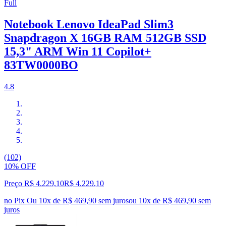
Full
Notebook Lenovo IdeaPad Slim3
Snapdragon X 16GB RAM 512GB SSD
15,3" ARM Win 11 Copilot+
83TW0000BO
4.8
(102)
10% OFF
Preço R$ 4.229,10
R$
4.229
,
10
no Pix
Ou 10x de R$ 469,90 sem juros
ou
10
x de
R$ 469,90
sem
juros