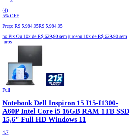
(4)
5% OFF
Preço R$ 5.984,05
R$
5.984
,
05
no Pix
Ou 10x de R$ 629,90 sem juros
ou
10
x de
R$ 629,90
sem
juros
Full
Notebook Dell Inspiron 15 I15-I1300-
A60P Intel Core i5 16GB RAM 1TB SSD
15,6" Full HD Windows 11
4.7