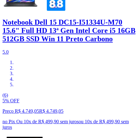
Notebook Dell 15 DC15-I51334U-M70
15.6" Full HD 13ª Gen Intel Core i5 16GB
512GB SSD Win 11 Preto Carbono
5.0
(6)
5% OFF
Preço R$ 4.749,05
R$
4.749
,
05
no Pix
Ou 10x de R$ 499,90 sem juros
ou
10
x de
R$ 499,90
sem
juros