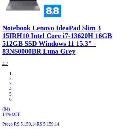
Notebook Lenovo IdeaPad Slim 3
15IRH10 Intel Core i7-13620H 16GB
512GB SSD Windows 11 15.3" -
83NS0000BR Luna Grey
4.7
(84)
14% OFF
Preço R$ 5.159,14
R$
5.159
,
14