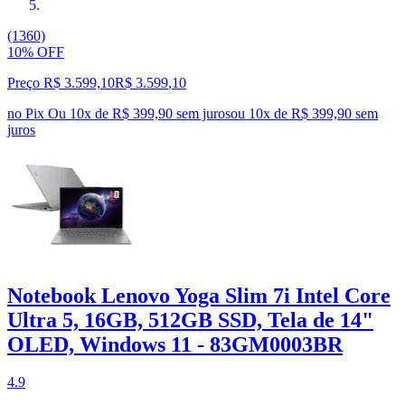
(1360)
10% OFF
Preço R$ 3.599,10
R$
3.599
,
10
no Pix
Ou 10x de R$ 399,90 sem juros
ou
10
x de
R$ 399,90
sem
juros
Notebook Lenovo Yoga Slim 7i Intel Core
Ultra 5, 16GB, 512GB SSD, Tela de 14"
OLED, Windows 11 - 83GM0003BR
4.9