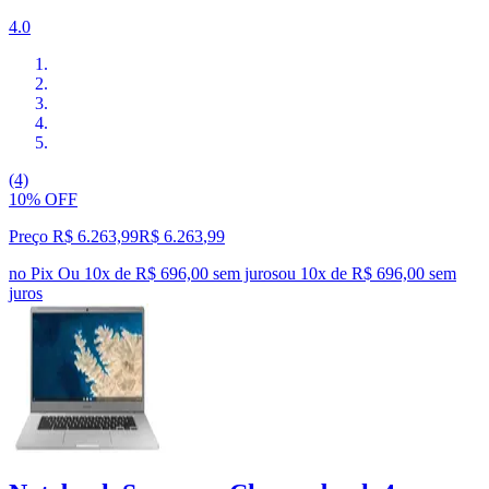
4.0
(4)
10% OFF
Preço R$ 6.263,99
R$
6.263
,
99
no Pix
Ou 10x de R$ 696,00 sem juros
ou
10
x de
R$ 696,00
sem
juros