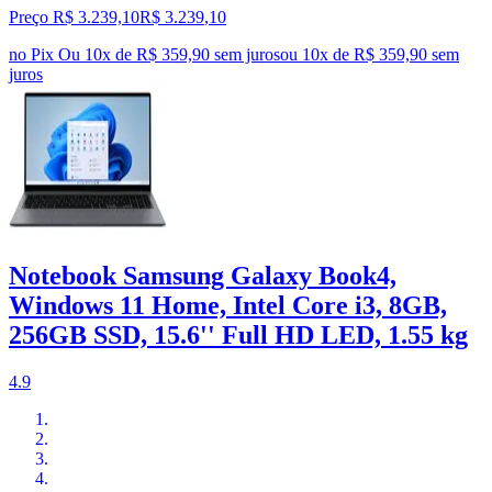
Preço R$ 3.239,10
R$
3.239
,
10
no Pix
Ou 10x de R$ 359,90 sem juros
ou
10
x de
R$ 359,90
sem
juros
Notebook Samsung Galaxy Book4,
Windows 11 Home, Intel Core i3, 8GB,
256GB SSD, 15.6'' Full HD LED, 1.55 kg
4.9