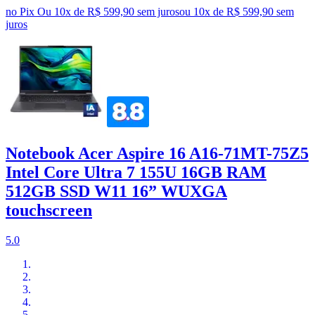
no Pix
Ou 10x de R$ 599,90 sem juros
ou
10
x de
R$ 599,90
sem
juros
Notebook Acer Aspire 16 A16-71MT-75Z5
Intel Core Ultra 7 155U 16GB RAM
512GB SSD W11 16” WUXGA
touchscreen
5.0