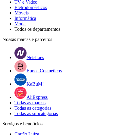
TV e Vídeo
Eletrodomésticos
Móveis
Informática
Moda
Todos os departamentos
Nossas marcas e parceiros
Netshoes
Epoca Cosméticos
KaBuM!
AliExpress
Todas as marcas
Todas as categorias
Todas as subcategorias
Serviços e benefícios
Cartão Luiza