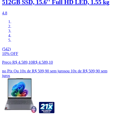
512GB SSD, 15.6'' Full HD LED, 1.55 kg
4.8
(542)
10% OFF
Preço R$ 4.589,10
R$
4.589
,
10
no Pix
Ou 10x de R$ 509,90 sem juros
ou
10
x de
R$ 509,90
sem
juros