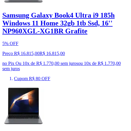
Samsung Galaxy Book4 Ultra i9 185h
Windows 11 Home 32gb 1tb Ssd, 16''
NP960XGL-XG1BR Grafite
5% OFF
Preço R$ 16.815,00
R$
16.815
,
00
no Pix
Ou 10x de R$ 1.770,00 sem juros
ou
10
x de
R$ 1.770,00
sem juros
Cupom R$ 80 OFF