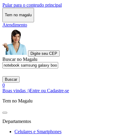
Pular para o conteudo principal
Tem no magalu
Atendimento
Digite seu CEP
Buscar no Magalu
Buscar
0
Boas vindas :)
Entre ou Cadastre-se
Tem no Magalu
Departamentos
Celulares e Smartphones