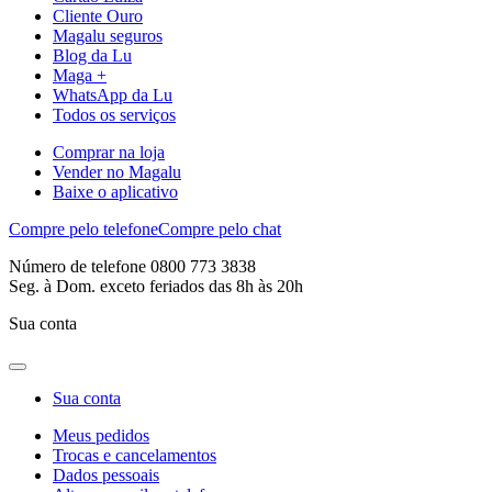
Cliente Ouro
Magalu seguros
Blog da Lu
Maga +
WhatsApp da Lu
Todos os serviços
Comprar na loja
Vender no Magalu
Baixe o aplicativo
Compre pelo telefone
Compre pelo chat
Número de telefone 0800 773 3838
Seg. à Dom. exceto feriados das 8h às 20h
Sua conta
Sua conta
Meus pedidos
Trocas e cancelamentos
Dados pessoais