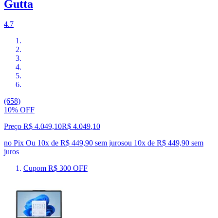
Gutta
4.7
(658)
10% OFF
Preço R$ 4.049,10
R$
4.049
,
10
no Pix
Ou 10x de R$ 449,90 sem juros
ou
10
x de
R$ 449,90
sem
juros
Cupom R$ 300 OFF