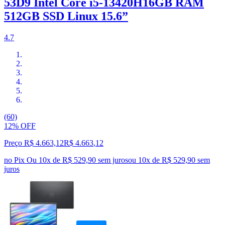
53D9 Intel Core i5-13420H16GB RAM
512GB SSD Linux 15.6”
4.7
(60)
12% OFF
Preço R$ 4.663,12
R$
4.663
,
12
no Pix
Ou 10x de R$ 529,90 sem juros
ou
10
x de
R$ 529,90
sem
juros