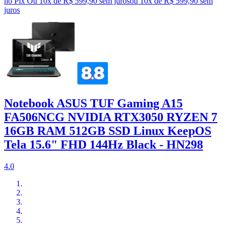
no Pix
Ou 10x de R$ 599,90 sem juros
ou
10
x de
R$ 599,90
sem
juros
Notebook ASUS TUF Gaming A15
FA506NCG NVIDIA RTX3050 RYZEN 7
16GB RAM 512GB SSD Linux KeepOS
Tela 15.6" FHD 144Hz Black - HN298
4.0