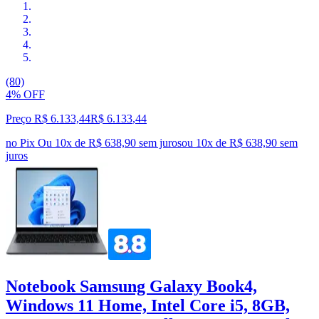
(80)
4% OFF
Preço R$ 6.133,44
R$
6.133
,
44
no Pix
Ou 10x de R$ 638,90 sem juros
ou
10
x de
R$ 638,90
sem
juros
Notebook Samsung Galaxy Book4,
Windows 11 Home, Intel Core i5, 8GB,